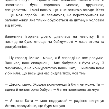
намагаюся бути хорошою мамою, дружиною,
спеціалістом… і мені важко, що я не встигаю всюди. Катя
— це моя спроба… не зламатися, не перетворитися на
загнану жінку, яка тільки обурюється на дитину й чоловіка
від втоми.
Валентина Ігорівна довго дивилась на невістку. В її
погляді не було лінощів чи байдужості — лише втома та
розгубленість.
— Ну гаразд. Може… може, я й справді не все розумію.
Ваш час, ваші складнощі… Але бабусею я бути хочу. З
пиріжками, а не конкуренткою вашій Каті, — кивнула вона
у бік няні, що весь цей час сиділа тихо, мов тінь.
— Дякую, мамо. Жодної конкуренції й бути не може. Ти —
єдина й неповторна бабуся, — Євген полегшено зітхнув.
— А няня Катя — моя подружка! — радісно вигукнув
Антон, зрозумівши, що буря минула.