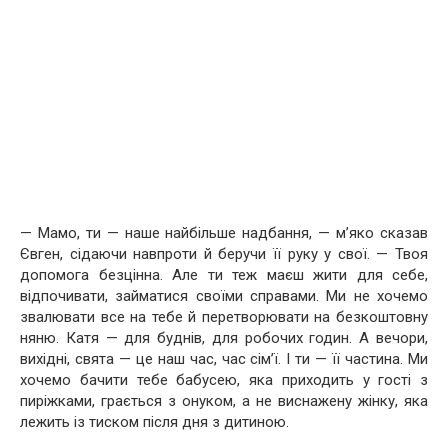
— Мамо, ти — наше найбільше надбання, — м’яко сказав
Євген, сідаючи навпроти й беручи її руку у свої. — Твоя
допомога безцінна. Але ти теж маєш жити для себе,
відпочивати, займатися своїми справами. Ми не хочемо
звалювати все на тебе й перетворювати на безкоштовну
няню. Катя — для буднів, для робочих годин. А вечори,
вихідні, свята — це наш час, час сім’ї. І ти — її частина. Ми
хочемо бачити тебе бабусею, яка приходить у гості з
пиріжками, грається з онуком, а не виснажену жінку, яка
лежить із тиском після дня з дитиною.