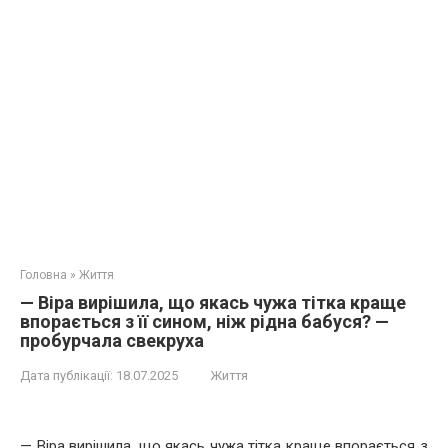
Головна
»
Життя
— Віра вирішила, що якась чужа тітка краще
впорається з її сином, ніж рідна бабуся? —
пробурчала свекруха
Дата публікації:
18.07.2025
Життя
— Віра вирішила, що якась чужа тітка краще впорається з