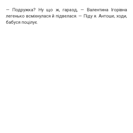
— Подружка? Ну що ж, гаразд, — Валентина Ігорівна
легенько всміхнулася й підвелася. — Піду я. Антоше, ходи,
бабуся поцілує.