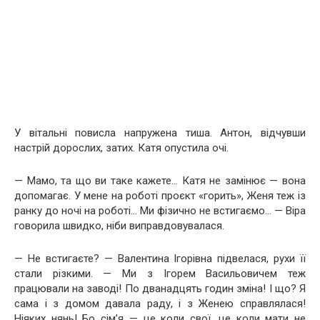
У вітальні повисла напружена тиша. Антон, відчувши
настрій дорослих, затих. Катя опустила очі.
— Мамо, та що ви таке кажете… Катя не замінює — вона
допомагає. У мене на роботі проєкт «горить», Женя теж із
ранку до ночі на роботі… Ми фізично не встигаємо… — Віра
говорила швидко, ніби виправдовувалася.
— Не встигаєте? — Валентина Ігорівна підвелася, рухи її
стали різкими. — Ми з Ігорем Васильовичем теж
працювали на заводі! По дванадцять годин зміна! І що? Я
сама і з домом давала раду, і з Женею справлялася!
Ніяких нянь! Бо сім’я — це коли свої, це коли мати не