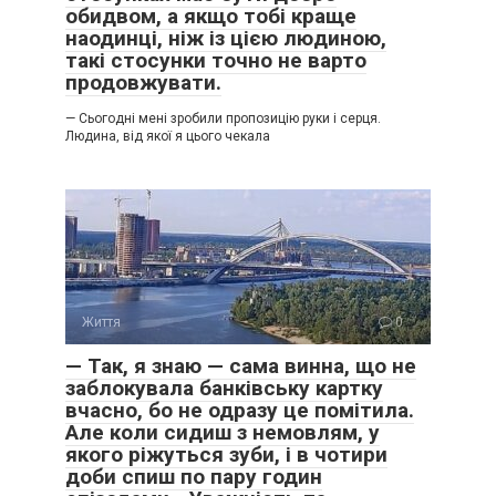
обидвом, а якщо тобі краще
наодинці, ніж із цією людиною,
такі стосунки точно не варто
продовжувати.
— Сьогодні мені зробили пропозицію руки і серця.
Людина, від якої я цього чекала
Життя
0
— Так, я знаю — сама винна, що не
заблокувала банківську картку
вчасно, бо не одразу це помітила.
Але коли сидиш з немовлям, у
якого ріжуться зуби, і в чотири
доби спиш по пару годин