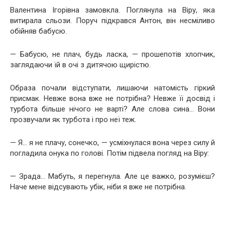
Валентина Ігорівна замовкла. Поглянула на Віру, яка
витирала сльози. Поруч підкрався Антон, він несміливо
обійняв бабусю.
— Бабусю, не плач, будь ласка, — прошепотів хлопчик,
заглядаючи їй в очі з дитячою щирістю.
Образа почали відступати, лишаючи натомість гіркий
присмак. Невже вона вже не потрібна? Невже її досвід і
турбота більше нічого не варті? Але слова сина… Вони
прозвучали як турбота і про неї теж.
— Я… я не плачу, сонечко, — усміхнулася вона через силу й
погладила онука по голові. Потім підвела погляд на Віру:
— Зрада… Мабуть, я перегнула. Але це важко, розумієш?
Наче мене відсувають убік, ніби я вже не потрібна.