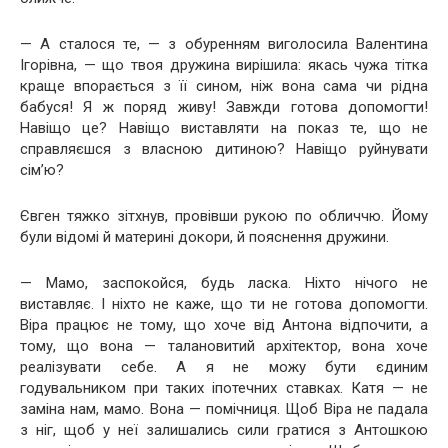
— А сталося те, — з обуренням виголосила Валентина
Ігорівна, — що твоя дружина вирішила: якась чужа тітка
краще впорається з її сином, ніж вона сама чи рідна
бабуся! Я ж поряд живу! Завжди готова допомогти!
Навіщо це? Навіщо виставляти на показ те, що не
справляєшся з власною дитиною? Навіщо руйнувати
сім’ю?
Євген тяжко зітхнув, провівши рукою по обличчю. Йому
були відомі й материні докори, й пояснення дружини.
— Мамо, заспокойся, будь ласка. Ніхто нічого не
виставляє. І ніхто не каже, що ти не готова допомогти.
Віра працює не тому, що хоче від Антона відпочити, а
тому, що вона — талановитий архітектор, вона хоче
реалізувати себе. А я не можу бути єдиним
годувальником при таких іпотечних ставках. Катя — не
заміна нам, мамо. Вона — помічниця. Щоб Віра не падала
з ніг, щоб у неї залишались сили гратися з Антошкою