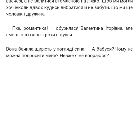
ввечері, а не валитися втомленою на ліжко. Щоб ми могли
хоч інколи вдвох кудись вибратися й не забути, що ми ще
чоловік і дружина.
— Пхе, романтика! — обурилася Валентина Ігорівна, але
емоції в її голосі трохи вщухли.
Вона бачила щирість у погляді сина. — А бабуся? Чому не
можна попросити мене? Невже я не впораюся?