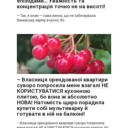
епізодами… Уважність та
концентрація точно не на висоті!
— Так, я знаю — сама винна, що не заблокувала
банківську картку вчасно, бо
Життя
0
– Власниця орендованої квартири
суворо попросила мене взагалі НЕ
КОРИСТУВАТИСЯ кухонною
плитою, бо вона ж абсолютно
НОВА! Натомість щиро порадила
купити собі мультиварку й
готувати в ній на балконі!
– Власниця орендованої квартири суворо попросила
мене взагалі НЕ КОРИСТУВАТИСЯ кухонною плитою, бо