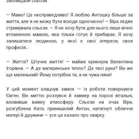
заблищали сльози.
— Мамо! Це несправедливо! Я люблю Антошку більше за
життя, але я не можу бути всюди одночасно! — Віра ледве
стримувала сльози. — Я не хочу бути для нього лише вічно
втомленою мамою, яка тільки готує й прибирає. Я хочу
залишатися людиною, у якої є свої інтереси, своя
професія…
— Життя? Штучне життя! — майже крикнула Валентина
Ігорівна. — А де материнське тепло? Де твої руки? Він же
ще маленький! Йому потрібна ти, а не чужа няня!
У цей момент клацнув замок — із роботи повернувся
Євген. Він миттю роззувся й завмер на порозі вітальні,
вловивши важку атмосферу. Сльози на очах Віри,
розгублена Катя, принишклий Антон, натягнуті обличчя
матері й дружини — усе це казало про сварку.