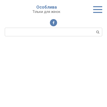
Перейти
Особлива
до
Тільки для жінок
вмісту
Пошук: