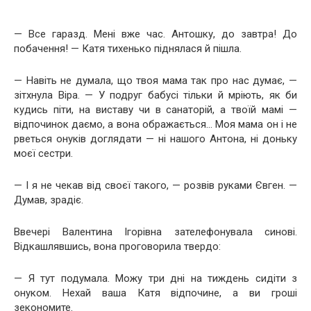
— Все гаразд. Мені вже час. Антошку, до завтра! До
побачення! — Катя тихенько піднялася й пішла.
— Навіть не думала, що твоя мама так про нас думає, —
зітхнула Віра. — У подруг бабусі тільки й мріють, як би
кудись піти, на виставу чи в санаторій, а твоїй мамі —
відпочинок даємо, а вона ображається… Моя мама он і не
рветься онуків доглядати — ні нашого Антона, ні доньку
моєї сестри.
— І я не чекав від своєї такого, — розвів руками Євген. —
Думав, зрадіє.
Ввечері Валентина Ігорівна зателефонувала синові.
Відкашлявшись, вона проговорила твердо:
— Я тут подумала. Можу три дні на тиждень сидіти з
онуком. Нехай ваша Катя відпочине, а ви гроші
зекономите.