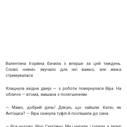
Валентина Ігорівна бачила її вперше за цей тиждень.
Слово «няня» звучало для неї важко, але жінка
стримувалася.
Клацнула вхідна двері — з роботи повернулася Віра. На
обличчі — втома, змішана з полегшенням.
— Мамо, добрий день! Дякую, що зайшли. Катю, як
Антошка? — Віра скинула туфлі й поспішила до сина.
— Все чудово, Віро Сергіївно. Ми і читали, і гуляли, а тепер