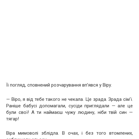
Її погляд, сповнений розчарування вп’явся у Віру.
— Віро, я від тебе такого не чекала. Це зрада. Зрада сім’ї.
Раніше бабусі допомагали, сусіди приглядали — але це
були свої! А ти наймаєш чужу людину, ніби твій син —
тягар!
Віра мимоволі зблідла. В очах, і без того втомлених,