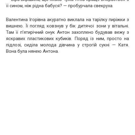
її сином, ніж рідна бабуся? — пробурчала свекруха.
Валентина Ігорівна акуратно виклала на тарілку пиріжки з
вишнею. Її погляд ковзнув у бік дитячої зони у вітальні.
Там її п’ятирічний онук Антон захоплено будував вежу з
яскравих пластикових кубиків. Поряд із ним, просто на
підлозі, сиділа молода дівчина у строгій сукні — Катя.
Вона була нянею Антона.