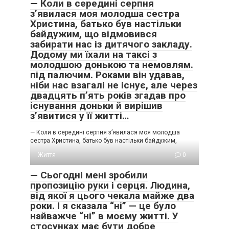
— Коли в середині серпня
з’явилася моя молодша сестра
Христина, батько був настільки
байдужим, що відмовився
забирати нас із дитячого закладу.
Додому ми їхали на таксі з
молодшою донькою та немовлям.
під палючим. Роками він удавав,
ніби нас взагалі не існує, але через
двадцять п’ять років згадав про
існування доньки й вирішив
з’явитися у її житті…
— Коли в середині серпня з’явилася моя молодша
сестра Христина, батько був настільки байдужим,
Життя
0
— Сьогодні мені зробили
пропозицію руки і серця. Людина,
від якої я цього чекала майже два
роки. І я сказала “ні” — це було
найважче “ні” в моєму житті. У
стосунках має бути добре