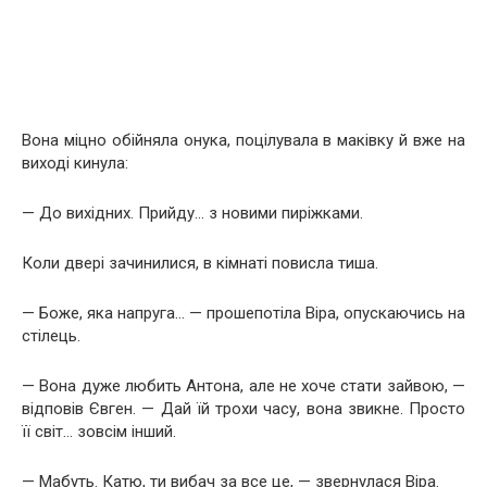
Вона міцно обійняла онука, поцілувала в маківку й вже на
виході кинула:
— До вихідних. Прийду… з новими пиріжками.
Коли двері зачинилися, в кімнаті повисла тиша.
— Боже, яка напруга… — прошепотіла Віра, опускаючись на
стілець.
— Вона дуже любить Антона, але не хоче стати зайвою, —
відповів Євген. — Дай їй трохи часу, вона звикне. Просто
її світ… зовсім інший.
— Мабуть. Катю, ти вибач за все це, — звернулася Віра.