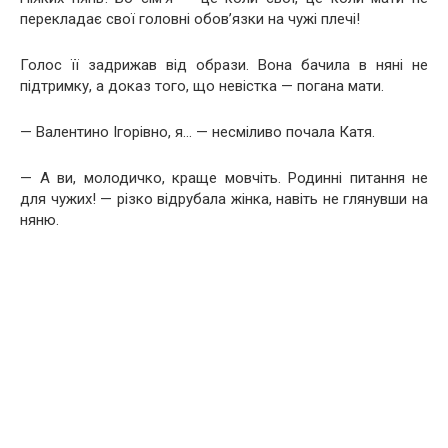
перекладає свої головні обов’язки на чужі плечі!
Голос її задрижав від образи. Вона бачила в няні не
підтримку, а доказ того, що невістка — погана мати.
— Валентино Ігорівно, я… — несміливо почала Катя.
— А ви, молодичко, краще мовчіть. Родинні питання не
для чужих! — різко відрубала жінка, навіть не глянувши на
няню.