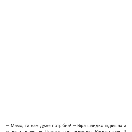
— Мамо, ти нам дуже потрібна! — Віра швидко підійшла й
присіла поруч. — Просто світ змінився. Вимоги інші. Я