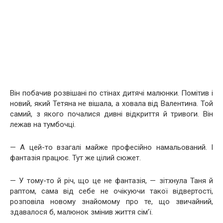
Він побачив розвішані по стінах дитячі малюнки. Помітив і
новий, який Тетяна не вішала, а ховала від Валентина. Той
самий, з якого почалися дивні відкриття й тривоги. Він
лежав на тумбочці.
— А цей-то взагалі майже професійно намальований. І
фантазія працює. Тут же цілий сюжет.
— У тому-то й річ, що це не фантазія, — зітхнула Таня й
раптом, сама від себе не очікуючи такої відвертості,
розповіла новому знайомому про те, що звичайний,
здавалося б, малюнок змінив життя сім’ї.