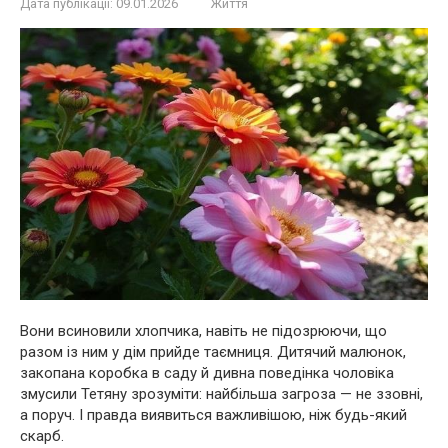
Дата публікації:
09.01.2026
Життя
Вони всиновили хлопчика, навіть не підозрюючи, що
разом із ним у дім прийде таємниця. Дитячий малюнок,
закопана коробка в саду й дивна поведінка чоловіка
змусили Тетяну зрозуміти: найбільша загроза — не ззовні,
а поруч. І правда виявиться важливішою, ніж будь-який
скарб.