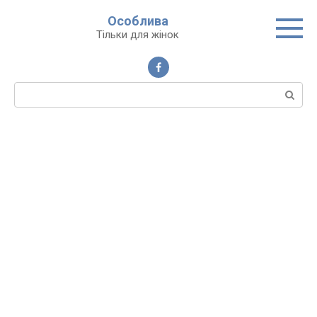
Перейти
Особлива
до
Тільки для жінок
вмісту
Пошук: