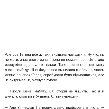
Але ось Тетяна все ж таки вирішила навідати її. Ну хто, як
не мати, знає свого сина. І вона не помилилася. Це стало
зрозуміло одразу, як тільки Таня розповіла про мету
свого приїзду. Ніна Федорівна змінилася в обличчі, якось
дивно занепокоїлася, спробувала було відмовлятися, але
не витримавши, махнула рукою.
— Ніколи мене, мабуть, ця історія не лишить. Так я й
думала, коли ви в будинок Слави переїхали.
— Але В’ячеслав Петрович давно відійшов у вічність, —