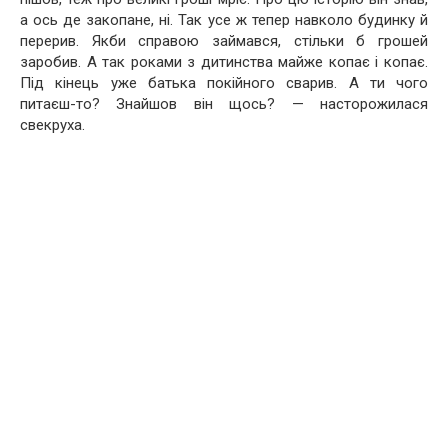
а ось де закопане, ні. Так усе ж тепер навколо будинку й
перерив. Якби справою займався, стільки б грошей
заробив. А так роками з дитинства майже копає і копає.
Під кінець уже батька покійного сварив. А ти чого
питаєш-то? Знайшов він щось? — насторожилася
свекруха.