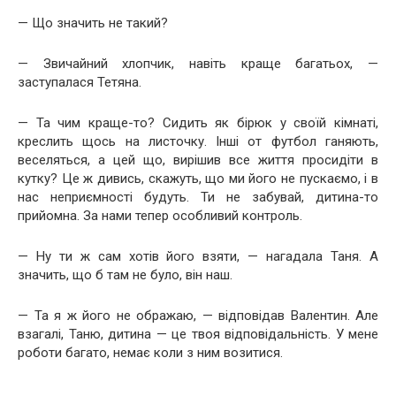
— Що значить не такий?
— Звичайний хлопчик, навіть краще багатьох, —
заступалася Тетяна.
— Та чим краще-то? Сидить як бірюк у своїй кімнаті,
креслить щось на листочку. Інші от футбол ганяють,
веселяться, а цей що, вирішив все життя просидіти в
кутку? Це ж дивись, скажуть, що ми його не пускаємо, і в
нас неприємності будуть. Ти не забувай, дитина-то
прийомна. За нами тепер особливий контроль.
— Ну ти ж сам хотів його взяти, — нагадала Таня. А
значить, що б там не було, він наш.
— Та я ж його не ображаю, — відповідав Валентин. Але
взагалі, Таню, дитина — це твоя відповідальність. У мене
роботи багато, немає коли з ним возитися.