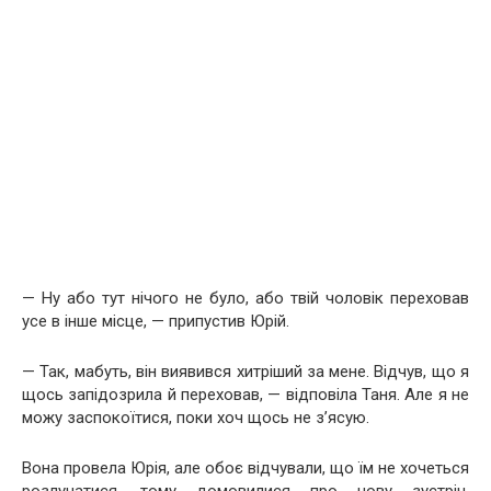
— Ну або тут нічого не було, або твій чоловік переховав
усе в інше місце, — припустив Юрій.
— Так, мабуть, він виявився хитріший за мене. Відчув, що я
щось запідозрила й переховав, — відповіла Таня. Але я не
можу заспокоїтися, поки хоч щось не з’ясую.
Вона провела Юрія, але обоє відчували, що їм не хочеться
розлучатися, тому домовилися про нову зустріч,