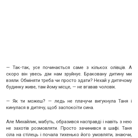
— Так-так, усе починається саме з кількох олівців. А
скоро він увесь дім нам зруйнує. Браковану дитину ми
взяли. Обміняти треба чи просто здати? Нехай у дитячому
будинку живе, там йому місце, — не вгавав чоловік.
— Як ти можеш? — ледь не плачучи вигукнула Таня і
кинулася в дитячу, щоб заспокоїти сина.
Але Михайлик, мабуть, образився насправді і навіть з нею
не захотів розмовляти. Просто зачинився в шафі. Таня
сіла на стілець і почала тихенько його умовляти, знаючи,