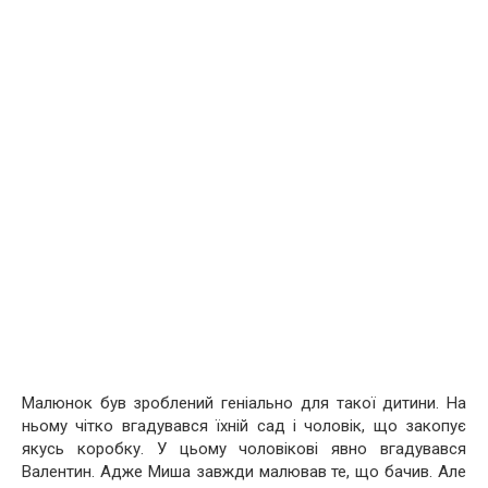
Малюнок був зроблений геніально для такої дитини. На
ньому чітко вгадувався їхній сад і чоловік, що закопує
якусь коробку. У цьому чоловікові явно вгадувався
Валентин. Адже Миша завжди малював те, що бачив. Але