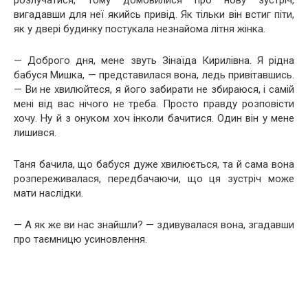
вигадавши для неї якийсь привід. Як тільки він встиг піти,
як у двері будинку постукала незнайома літня жінка.
— Доброго дня, мене звуть Зінаїда Кирилівна. Я рідна
бабуся Мишка, — представилася вона, ледь привітавшись.
— Ви не хвилюйтеся, я його забирати не збираюся, і самій
мені від вас нічого не треба. Просто правду розповісти
хочу. Ну й з онуком хоч інколи бачитися. Один він у мене
лишився.
Таня бачила, що бабуся дуже хвилюється, та й сама вона
розпереживалася, передбачаючи, що ця зустріч може
мати наслідки.
— А як же ви нас знайшли? — здивувалася вона, згадавши
про таємницю усиновлення.