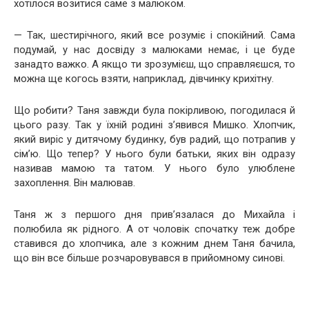
хотілося возитися саме з малюком.
— Так, шестирічного, який все розуміє і спокійний. Сама
подумай, у нас досвіду з малюками немає, і це буде
занадто важко. А якщо ти зрозумієш, що справляєшся, то
можна ще когось взяти, наприклад, дівчинку крихітну.
Що робити? Таня завжди була покірливою, погодилася й
цього разу. Так у їхній родині з’явився Мишко. Хлопчик,
який виріс у дитячому будинку, був радий, що потрапив у
сім’ю. Що тепер? У нього були батьки, яких він одразу
називав мамою та татом. У нього було улюблене
захоплення. Він малював.
Таня ж з першого дня прив’язалася до Михайла і
полюбила як рідного. А от чоловік спочатку теж добре
ставився до хлопчика, але з кожним днем Таня бачила,
що він все більше розчаровувався в прийомному синові.