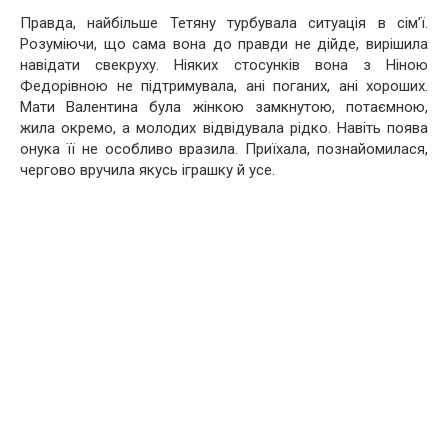
Правда, найбільше Тетяну турбувала ситуація в сім’ї.
Розуміючи, що сама вона до правди не дійде, вирішила
навідати свекруху. Ніяких стосунків вона з Ніною
Федорівною не підтримувала, ані поганих, ані хороших.
Мати Валентина була жінкою замкнутою, потаємною,
жила окремо, а молодих відвідувала рідко. Навіть поява
онука її не особливо вразила. Приїхала, познайомилася,
чергово вручила якусь іграшку й усе.