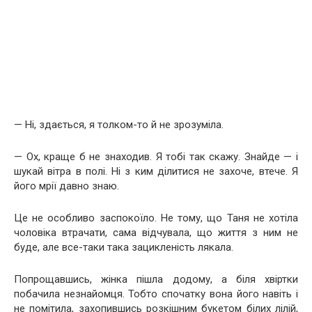
— Ні, здається, я толком-то й не зрозуміла.
— Ох, краще б не знаходив. Я тобі так скажу. Знайде — і
шукай вітра в полі. Ні з ким ділитися не захоче, втече. Я
його мрії давно знаю.
Це не особливо заспокоїло. Не тому, що Таня не хотіла
чоловіка втрачати, сама відчувала, що життя з ним не
буде, але все-таки така зацикленість лякала.
Попрощавшись, жінка пішла додому, а біля хвіртки
побачила незнайомця. Тобто спочатку вона його навіть і
не помітила, захопившись розкішним букетом білих лілій,