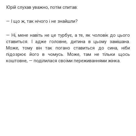
Юрій слухав уважно, потім спитав:
— І що ж, так нічого і не знайшли?
— Ні, мене навіть не це турбує, а те, як чоловік до цього
ставиться. І адже головне, дитина в цьому замішана.
Може, тому він так погано ставиться до сина, ніби
підозрює його в чомусь. Може, там не тільки щось
коштовне, — поділилася своїми переживаннями жінка.