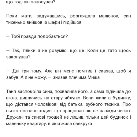
що тоді він закопував?
Поки мати, задумавшись, розглядала малюнок, син
тихенько вийшов із шафи і підійшов.
— Тобі правда подобається?
— Так, тільки я не розумію, що це. Коли це тато щось
закопував?
— Дні три тому. Але він мене помітив і сказав, щоб я
забув. А я не можу, — знизав плечима Миша.
Таня заспокоїла сина, похвалила його, а сама підійшла до
вікна, дивлячись на стару яблуню. Вони жили в будинку,
що дістався чоловікові від батька, зубного техніка. Про
нього поголос ходив, що працював він не завжди чесно.
Дружині та синові грошей не лишив, тільки цей будинок і
маленьку квартиру, в якій жила свекруха.