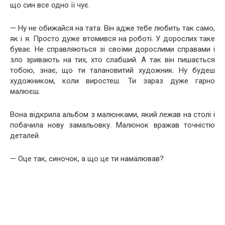
що син все одно її чує.
— Ну не обижайся на тата. Він адже тебе любить так само,
як і я. Просто дуже втомився на роботі. У дорослих таке
буває. Не справляються зі своїми дорослими справами і
зло зривають на тих, хто слабший. А так він пишається
тобою, знає, що ти талановитий художник. Ну будеш
художником, коли виростеш. Ти зараз дуже гарно
малюєш.
Вона відкрила альбом з малюнками, який лежав на столі і
побачила нову замальовку. Малюнок вражав точністю
деталей.
— Оце так, синочок, а що це ти намалював?