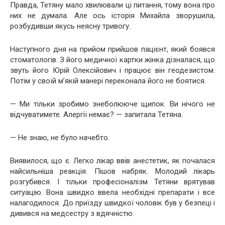
Правда, Тетяну мало хвилювали ці питання, тому вона про
них не думала. Але ось історія Михайла зворушила,
розбудивши якусь неясну тривогу.
Наступного дня на прийом прийшов пацієнт, який боявся
стоматологів. З його медичної картки жінка дізналася, що
звуть його Юрій Олексійович і працює він геодезистом.
Потім у своїй м’якій манері переконала його не боятися.
— Ми тільки зробимо знеболююче щипок. Ви нічого не
відчуватимете. Алергії немає? — запитала Тетяна.
— Не знаю, не було начебто.
Виявилося, що є. Легко лікар ввів анестетик, як почалася
найсильніша реакція. Пішов набряк. Молодий лікарь
розгубився. І тільки професіоналізм Тетяни врятував
ситуацію. Вона швидко ввела необхідні препарати і все
налагодилося. До приїзду швидкої чоловік був у безпеці і
дивився на медсестру з вдячністю.