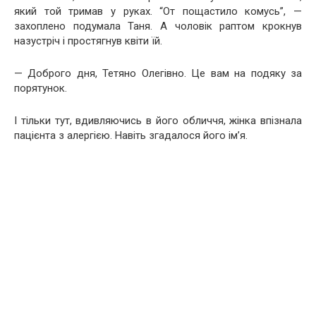
який той тримав у руках. “От пощастило комусь”, —
захоплено подумала Таня. А чоловік раптом крокнув
назустріч і простягнув квіти їй.
— Доброго дня, Тетяно Олегівно. Це вам на подяку за
порятунок.
І тільки тут, вдивляючись в його обличчя, жінка впізнала
пацієнта з алергією. Навіть згадалося його ім’я.