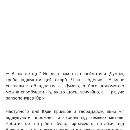
— А знаєте що? Не діло вам так перейматися. Думаю,
треба відшукати цей скарб. Я ж геодезист. У мене
спеціальне обладнання є. Думаю, з його допомогою
можна спробувати. Ну, якщо щось, звичайно, є, — рішуче
запропонував Юрій.
Наступного дня Юрій прийшов з георадаром, який міг
відшукувати порожнечі й сховані під землею метали.
Робити це потрібно було, зрозуміло, потайки від
Валентина, тому пошуки відклали до зручнішого моменту.