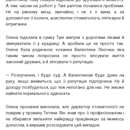
А тим часом на роботі у Тані раптом почалися проблеми.
Не на рівному місці, звичайно, і не з її вини, а за
допомогою її колеги, асистентки стоматолога, пліткарки й
інтриганки.
Олена підклала в сумку Тані ампули з дорогими ліками й
звинуватила її у крадіжці. А зробила це не просто так.
Олена була родичкою коханки Валентина Ліночки, яка
таким чином попросила не просто зіпсувати життя
законній дружині, а й зіпсувати її репутацію.
— Розлучення, і буде суд. А Валентинові буде дуже на
руку, якщо виявиться, що її репутація підпорчена. Ну й
доходу позбудеться, що теж непогано для нас. Не зможе
найняти нормального адвоката.
Олена прохання виконала, але директор стоматології не
повірив у провину Тетяни. Він знав про її професіоналізм і
не збирався звільняти найкращу працівницю за якимось
доносом, а вирішив розслідувати цей випадок.