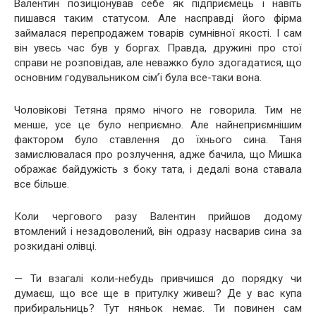
Валентин позиціонував себе як підприємець і навіть
пишався таким статусом. Але насправді його фірма
займалася перепродажем товарів сумнівної якості. І сам
він увесь час був у боргах. Правда, дружині про стої
справи не розповідав, але неважко було здогадатися, що
основним годувальником сім’ї була все-таки вона.
Чоловікові Тетяна прямо нічого не говорила. Тим не
менше, усе це було неприємно. Але найнеприємнішим
фактором було ставлення до їхнього сина. Таня
замислювалася про розлучення, адже бачила, що Мишка
ображає байдужість з боку тата, і дедалі вона ставала
все більше.
Коли чергового разу Валентин прийшов додому
втомлений і незадоволений, він одразу насварив сина за
розкидані олівці.
— Ти взагалі коли-небудь привчишся до порядку чи
думаєш, що все ще в притулку живеш? Де у вас купа
прибиральниць? Тут няньок немає. Ти повинен сам