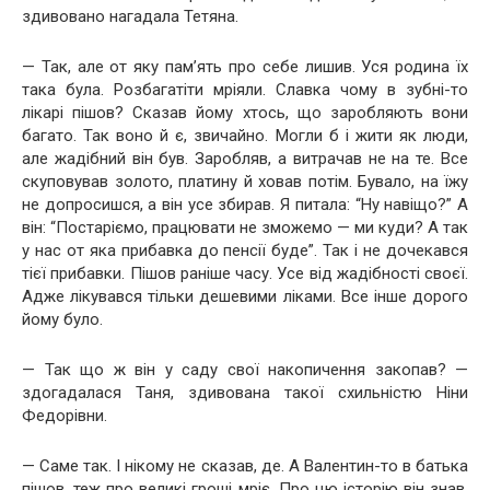
здивовано нагадала Тетяна.
— Так, але от яку пам’ять про себе лишив. Уся родина їх
така була. Розбагатіти мріяли. Славка чому в зубні-то
лікарі пішов? Сказав йому хтось, що заробляють вони
багато. Так воно й є, звичайно. Могли б і жити як люди,
але жадібний він був. Заробляв, а витрачав не на те. Все
скуповував золото, платину й ховав потім. Бувало, на їжу
не допросишся, а він усе збирав. Я питала: “Ну навіщо?” А
він: “Постаріємо, працювати не зможемо — ми куди? А так
у нас от яка прибавка до пенсії буде”. Так і не дочекався
тієї прибавки. Пішов раніше часу. Усе від жадібності своєї.
Адже лікувався тільки дешевими ліками. Все інше дорого
йому було.
— Так що ж він у саду свої накопичення закопав? —
здогадалася Таня, здивована такої схильністю Ніни
Федорівни.
— Саме так. І нікому не сказав, де. А Валентин-то в батька
пішов, теж про великі гроші мріє. Про цю історію він знав,