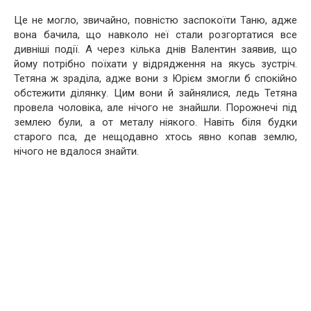
Це не могло, звичайно, повністю заспокоїти Таню, адже
вона бачила, що навколо неї стали розгортатися все
дивніші події. А через кілька днів Валентин заявив, що
йому потрібно поїхати у відрядження на якусь зустріч.
Тетяна ж зраділа, адже вони з Юрієм змогли б спокійно
обстежити ділянку. Цим вони й зайнялися, ледь Тетяна
провела чоловіка, але нічого не знайшли. Порожнечі під
землею були, а от металу ніякого. Навіть біля будки
старого пса, де нещодавно хтось явно копав землю,
нічого не вдалося знайти.