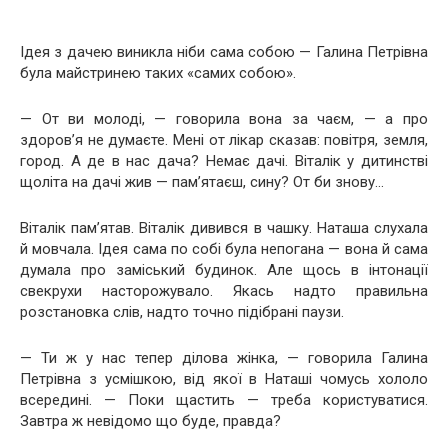
Ідея з дачею виникла ніби сама собою — Галина Петрівна
була майстринею таких «самих собою».
— От ви молоді, — говорила вона за чаєм, — а про
здоров’я не думаєте. Мені от лікар сказав: повітря, земля,
город. А де в нас дача? Немає дачі. Віталік у дитинстві
щоліта на дачі жив — пам’ятаєш, сину? От би знову…
Віталік пам’ятав. Віталік дивився в чашку. Наташа слухала
й мовчала. Ідея сама по собі була непогана — вона й сама
думала про заміський будинок. Але щось в інтонації
свекрухи насторожувало. Якась надто правильна
розстановка слів, надто точно підібрані паузи.
— Ти ж у нас тепер ділова жінка, — говорила Галина
Петрівна з усмішкою, від якої в Наташі чомусь хололо
всередині. — Поки щастить — треба користуватися.
Завтра ж невідомо що буде, правда?