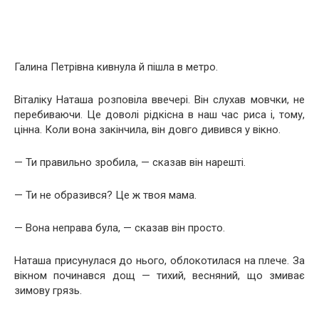
Галина Петрівна кивнула й пішла в метро.
Віталіку Наташа розповіла ввечері. Він слухав мовчки, не
перебиваючи. Це доволі рідкісна в наш час риса і, тому,
цінна. Коли вона закінчила, він довго дивився у вікно.
— Ти правильно зробила, — сказав він нарешті.
— Ти не образився? Це ж твоя мама.
— Вона неправа була, — сказав він просто.
Наташа присунулася до нього, облокотилася на плече. За
вікном починався дощ — тихий, весняний, що змиває
зимову грязь.