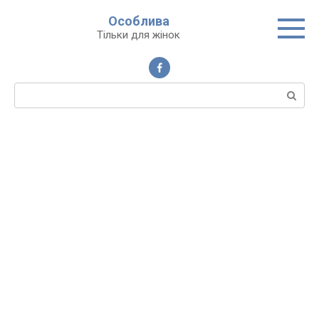
Перейти
Особлива
до
Тільки для жінок
вмісту
Пошук: