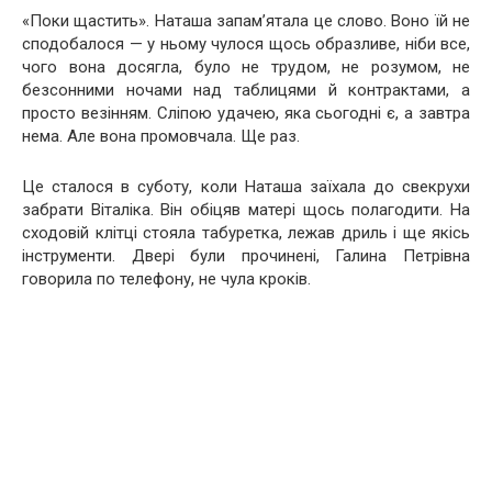
«Поки щастить». Наташа запам’ятала це слово. Воно їй не
сподобалося — у ньому чулося щось образливе, ніби все,
чого вона досягла, було не трудом, не розумом, не
безсонними ночами над таблицями й контрактами, а
просто везінням. Сліпою удачею, яка сьогодні є, а завтра
нема. Але вона промовчала. Ще раз.
Це сталося в суботу, коли Наташа заїхала до свекрухи
забрати Віталіка. Він обіцяв матері щось полагодити. На
сходовій клітці стояла табуретка, лежав дриль і ще якісь
інструменти. Двері були прочинені, Галина Петрівна
говорила по телефону, не чула кроків.