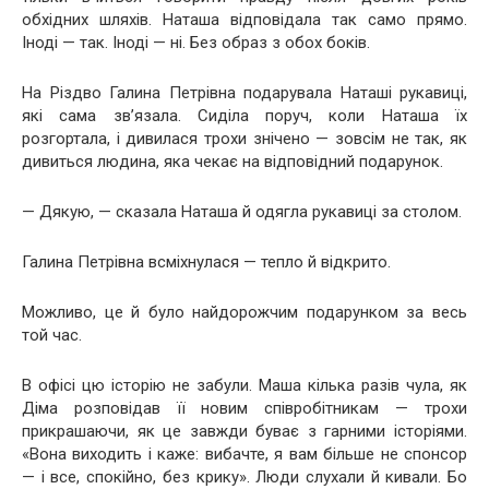
обхідних шляхів. Наташа відповідала так само прямо.
Іноді — так. Іноді — ні. Без образ з обох боків.
На Різдво Галина Петрівна подарувала Наташі рукавиці,
які сама зв’язала. Сиділа поруч, коли Наташа їх
розгортала, і дивилася трохи знічено — зовсім не так, як
дивиться людина, яка чекає на відповідний подарунок.
— Дякую, — сказала Наташа й одягла рукавиці за столом.
Галина Петрівна всміхнулася — тепло й відкрито.
Можливо, це й було найдорожчим подарунком за весь
той час.
В офісі цю історію не забули. Маша кілька разів чула, як
Діма розповідав її новим співробітникам — трохи
прикрашаючи, як це завжди буває з гарними історіями.
«Вона виходить і каже: вибачте, я вам більше не спонсор
— і все, спокійно, без крику». Люди слухали й кивали. Бо