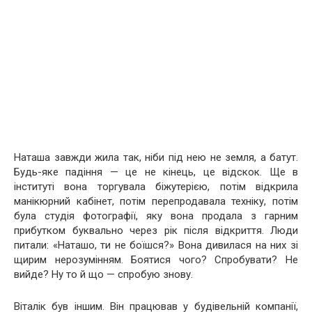
Наташа завжди жила так, ніби під нею не земля, а батут.
Будь-яке падіння — це не кінець, це відскок. Ще в
інституті вона торгувала біжутерією, потім відкрила
манікюрний кабінет, потім перепродавала техніку, потім
була студія фотографії, яку вона продала з гарним
прибутком буквально через рік після відкриття. Люди
питали: «Наташо, ти не боїшся?» Вона дивилася на них зі
щирим нерозумінням. Боятися чого? Спробувати? Не
вийде? Ну то й що — спробую знову.
Віталік був іншим. Він працював у будівельній компанії,