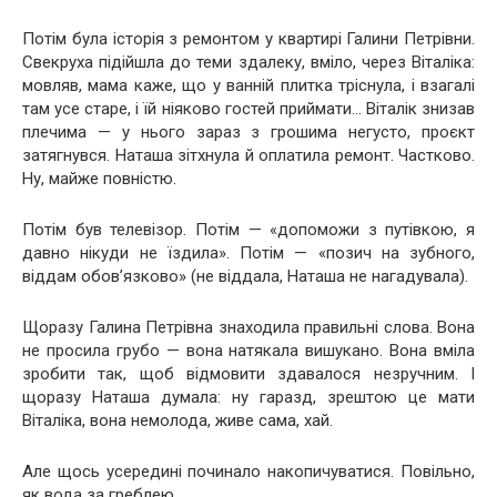
Потім була історія з ремонтом у квартирі Галини Петрівни.
Свекруха підійшла до теми здалеку, вміло, через Віталіка:
мовляв, мама каже, що у ванній плитка тріснула, і взагалі
там усе старе, і їй ніяково гостей приймати… Віталік знизав
плечима — у нього зараз з грошима негусто, проєкт
затягнувся. Наташа зітхнула й оплатила ремонт. Частково.
Ну, майже повністю.
Потім був телевізор. Потім — «допоможи з путівкою, я
давно нікуди не їздила». Потім — «позич на зубного,
віддам обов’язково» (не віддала, Наташа не нагадувала).
Щоразу Галина Петрівна знаходила правильні слова. Вона
не просила грубо — вона натякала вишукано. Вона вміла
зробити так, щоб відмовити здавалося незручним. І
щоразу Наташа думала: ну гаразд, зрештою це мати
Віталіка, вона немолода, живе сама, хай.
Але щось усередині починало накопичуватися. Повільно,
як вода за греблею.