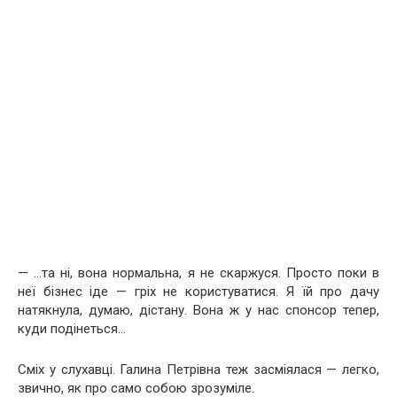
— …та ні, вона нормальна, я не скаржуся. Просто поки в
неї бізнес іде — гріх не користуватися. Я їй про дачу
натякнула, думаю, дістану. Вона ж у нас спонсор тепер,
куди подінеться…
Сміх у слухавці. Галина Петрівна теж засміялася — легко,
звично, як про само собою зрозуміле.