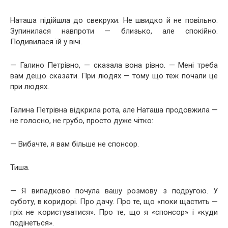
Наташа підійшла до свекрухи. Не швидко й не повільно.
Зупинилася навпроти — близько, але спокійно.
Подивилася їй у вічі.
— Галино Петрівно, — сказала вона рівно. — Мені треба
вам дещо сказати. При людях — тому що теж почали це
при людях.
Галина Петрівна відкрила рота, але Наташа продовжила —
не голосно, не грубо, просто дуже чітко:
— Вибачте, я вам більше не спонсор.
Тиша.
— Я випадково почула вашу розмову з подругою. У
суботу, в коридорі. Про дачу. Про те, що «поки щастить —
гріх не користуватися». Про те, що я «спонсор» і «куди
подінеться».