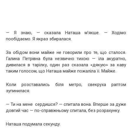
— Я знаю, — сказала Наташа м’якше. — Ходімо
пообідаємо. Я якраз збиралася.
За обідом вони майже не говорили про те, що сталося.
Галина Петрівна була незвично тихою — їла акуратно,
дивилася в тарілку, один раз сказала «дякую» за каву
таким голосом, що Наташа майже пожаліла її. Майже.
Коли розставались біля метро, свекруха раптом
зупинилася.
— Ти на мене сердишся? — спитала вона. Вперше за дуже
довгий час — по-справжньому спитала, без розрахунку.
Наташа подумала секунду.