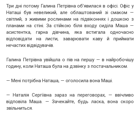
Три дні потому Галина Петрівна об’явилася в офісі. Офіс у
Наташі був невеликий, але облаштований зі смаком —
світлий, з живими рослинами на підвіконнях і дошкою з
планами на стіні. За стійкою біля входу сиділа Маша —
асистентка, гарна дівчина, яка встигала одночасно
відповідати на листи, заварювати каву й приймати
нечастих відвідувачів.
Галина Петрівна увійшла о пів на першу — в найробочішу
годину, коли Наташа була на дзвінку з постачальником.
— Мені потрібна Наташа, — оголосила вона Маші.
— Наталія Сергіївна зараз на переговорах, — ввічливо
відповіла Маша. — Зачекайте, будь ласка, вона скоро
звільниться.