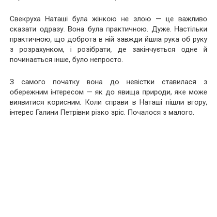
Свекруха Наташі була жінкою не злою — це важливо
сказати одразу. Вона була практичною. Дуже. Настільки
практичною, що доброта в ній завжди йшла рука об руку
з розрахунком, і розібрати, де закінчується одне й
починається інше, було непросто.
З самого початку вона до невістки ставилася з
обережним інтересом — як до явища природи, яке може
виявитися корисним. Коли справи в Наташі пішли вгору,
інтерес Галини Петрівни різко зріс. Почалося з малого.