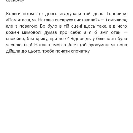
свекруху
Колеги потім ще довго згадували той день. Говорили:
«Пам’ятаєш, як Наташа свекруху виставила?» — і сміялися,
але з повагою. Бо було в тій сцені щось таке, від чого
кожен мимоволі думав про себе: а я б зміг отак —
спокійно, без крику, при всіх? Відповідь у більшості була
чесною: ні. А Наташа змогла. Але щоб зрозуміти, як вона
дійшла до цього, треба почати спочатку.