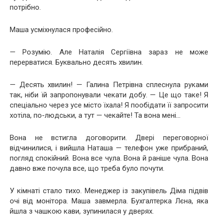
потрібно.
Маша усміхнулася професійно.
— Розумію. Але Наталія Сергіївна зараз не може
перерватися. Буквально десять хвилин.
— Десять хвилин! — Галина Петрівна сплеснула руками
так, ніби їй запропонували чекати добу. — Це що таке! Я
спеціально через усе місто їхала! Я пообідати її запросити
хотіла, по-людськи, а тут — чекайте! Та вона мені…
Вона не встигла договорити. Двері переговорної
відчинилися, і вийшла Наташа — телефон уже прибраний,
погляд спокійний. Вона все чула. Вона й раніше чула. Вона
давно вже почула все, що треба було почути.
У кімнаті стало тихо. Менеджер із закупівель Діма підвів
очі від монітора. Маша завмерла. Бухгалтерка Лєна, яка
йшла з чашкою кави, зупинилася у дверях.