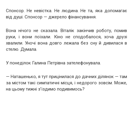
Спонсор. Не невістка. Не людина. Не та, яка допомагає
від душі. Спонсор — джерело фінансування.
Вона нічого не сказала. Віталік закінчив роботу, помив
руки, і вони поїхали. Кіно не сподобалося, хоча друзі
хвалили. Уночі вона довго лежала без сну й дивилася в
стелю. Думала.
У понеділок Галина Петрівна зателефонувала.
— Наташенько, я тут прицінилася до дачних ділянок — там
за містом такі симпатичні місця, і недорого зовсім. Може,
на цьому тижні з’їздимо подивимось?