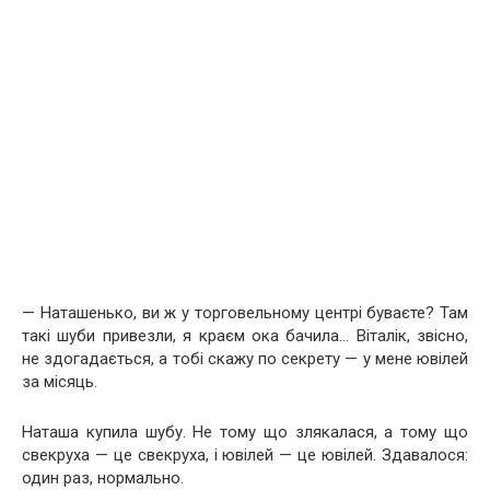
— Наташенько, ви ж у торговельному центрі буваєте? Там
такі шуби привезли, я краєм ока бачила… Віталік, звісно,
не здогадається, а тобі скажу по секрету — у мене ювілей
за місяць.
Наташа купила шубу. Не тому що злякалася, а тому що
свекруха — це свекруха, і ювілей — це ювілей. Здавалося:
один раз, нормально.