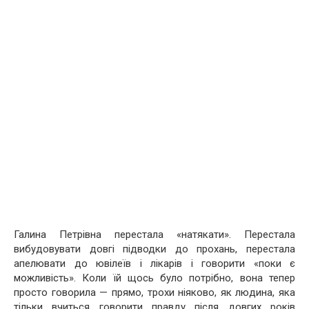
Галина Петрівна перестала «натякати». Перестала
вибудовувати довгі підводки до прохань, перестала
апелювати до ювілеїв і лікарів і говорити «поки є
можливість». Коли їй щось було потрібно, вона тепер
просто говорила — прямо, трохи ніяково, як людина, яка
тільки вчиться говорити правду після довгих років