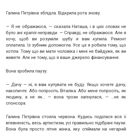
Галина Петрівна зблідла. Відкрила рота знову.
— Я не ображаюся, — сказала Наташа, і в цих словах не
було ані краплі неправди. — Справді, не ображаюся. Але я
хочу, щоб ви розуміли: шубу я вам купила. Ремонт
оплатила. Із зубним допомогла. Усе це я робила тому, що
хотіла. Тому що ви мати чоловіка і мені не байдуже, як ви
живете. Але не тому, що я ваше джерело фінансування.
Вона зробила паузу.
— Дачу — ні, я вам купувати не буду. Якщо хочете дачу,
накопичте. Або попросіть Віталіка. Або мене попросіть, як
людину, а не як… — вона трохи запнулася, — …не як
спонсора.
Галина Петрівна стояла червона. Кудись поділася вся її
впевненість, весь артистизм, усі правильно підібрані паузи.
Вона була просто літня жінка, яку спіймали на негарній