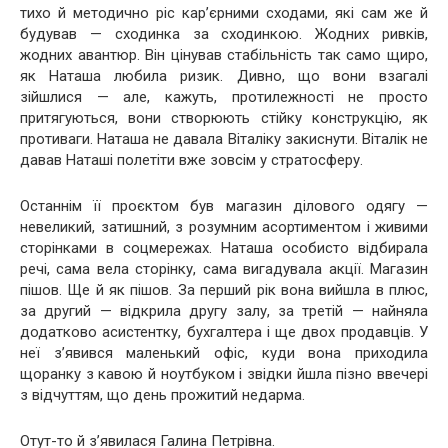
тихо й методично ріс кар’єрними сходами, які сам же й
будував — сходинка за сходинкою. Жодних ривків,
жодних авантюр. Він цінував стабільність так само щиро,
як Наташа любила ризик. Дивно, що вони взагалі
зійшлися — але, кажуть, протилежності не просто
притягуються, вони створюють стійку конструкцію, як
противаги. Наташа не давала Віталіку закиснути. Віталік не
давав Наташі полетіти вже зовсім у стратосферу.
Останнім її проєктом був магазин ділового одягу —
невеликий, затишний, з розумним асортиментом і живими
сторінками в соцмережах. Наташа особисто відбирала
речі, сама вела сторінку, сама вигадувала акції. Магазин
пішов. Ще й як пішов. За перший рік вона вийшла в плюс,
за другий — відкрила другу залу, за третій — найняла
додатково асистентку, бухгалтера і ще двох продавців. У
неї з’явився маленький офіс, куди вона приходила
щоранку з кавою й ноутбуком і звідки йшла пізно ввечері
з відчуттям, що день прожитий недарма.
Отут-то й з’явилася Галина Петрівна.