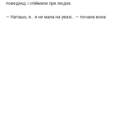
поведінці, і спіймали при людях.
— Наташо, я… я не мала на увазі… — почала вона.