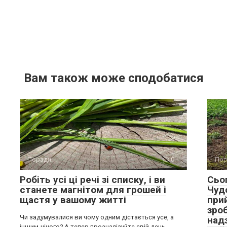
Вам також може сподобатися
Поради
0
Пор
Робіть усі ці речі зі списку, і ви
Сьо
станете магнітом для грошей і
Чудо
щастя у вашому житті
при
зро
Чи задумувалися ви чому одним дістається усе, а
над
іншим-нічого? А тепер проаналізуйте свій день.