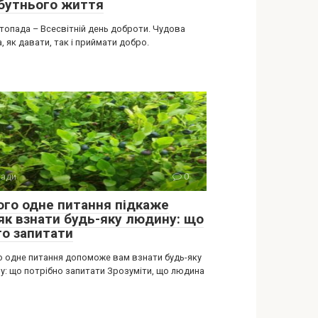
бутнього життя
стопада – Всесвітній день доброти. Чудова
, як давати, так і приймати добро.
ади
0
ого одне питання підкаже
як взнати будь-яку людину: що
то запитати
о одне питання допоможе вам взнати будь-яку
у: що потрібно запитати Зрозуміти, що людина