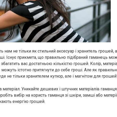
 нам не тільки як стильний аксесуар і хранитель грошей, ал
оші. Існує прикмета, що правильно підібраний гаманець мо
 збагатить вас достатньою кількістю грошей. Колір, матеріа
я можуть істотно притягнути до себе гроші. Але як правиль
уде не тільки хранителем купюр, але і магнітом для грошей
а матеріал. Уникайте дешевих і штучних матеріалів гаманця
зробіть вибір на користь гаманця зі шкіри, замші або матері
кають енергію грошей.