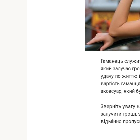
Гаманець служить
який залучає гр
удачу по життю і
вартість гаманц
аксесуар, який б
Зверніть увагу н
залучити гроші, 
відмінно пропус