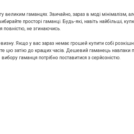
у великим гаманцях. Звичайно, зараз в моді мінімалізм, а
вибирайте просторі гаманці. Будь-які, навіть найбільші, ку
я повністю, не згинаючись.
визну. Якщо у вас зараз немає грошей купити собі розкішн
те цю затію до кращих часів. Дешевий гаманець навпаки п
о вибору гаманця потрібно поставитися з серйозністю.