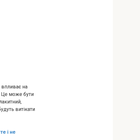
 впливає на
. Це може бути
лакитний,
будуть витікати
те і не