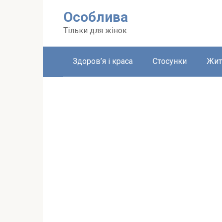
Перейти
Особлива
до
вмісту
Тільки для жінок
Здоров’я і краса
Стосунки
Жит