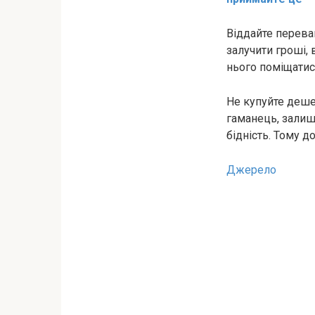
Віддайте переваг
залучити гроші, 
нього поміщатис
Не купуйте деше
гаманець, залиш
бідність. Тому д
Джерело