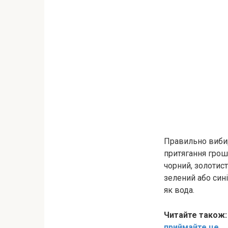
Правильно вибир
притягання грош
чорний, золотист
зелений або сині
як вода.
Читайте також
приймайте це