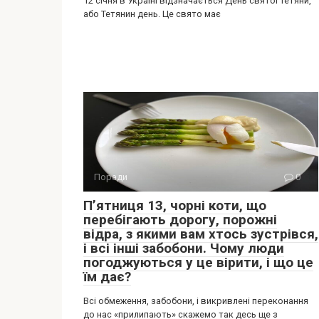
12 січня в Україні відзначається День святої Тетяни,
або Тетянин день. Це свято має
Поради
0
Пʼятниця 13, чорні коти, що
перебігають дорогу, порожні
відра, з якими вам хтось зустрівся,
і всі інші забобони. Чому люди
погоджуються у це вірити, і що це
їм дає?
Всі обмеження, забобони, і викривлені переконання
до нас «прилипають» скажемо так десь ще з