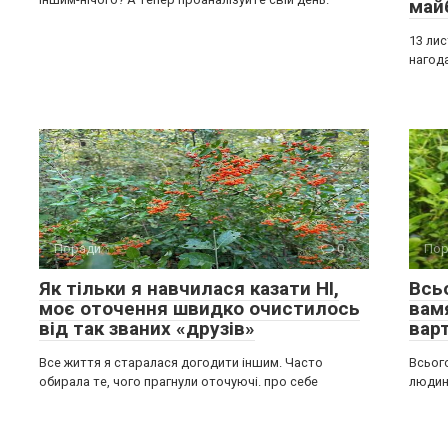
май
13 ли
нагода
Поради
0
Пор
Як тільки я навчилася казати НІ,
Всь
моє оточення швидко очистилось
вам
від так званих «друзів»
вар
Все життя я старалася догодити іншим. Часто
Всьог
обирала те, чого прагнули оточуючі. про себе
людин