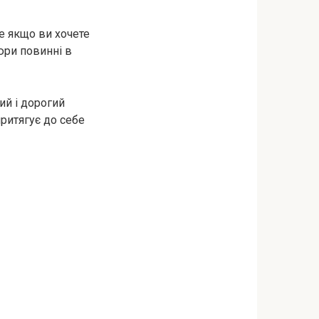
ле якщо ви хочете
пюри повинні в
ий і дорогий
ритягує до себе