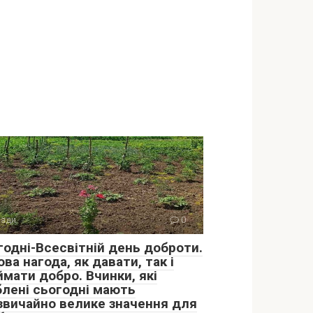
ади
0
годні-Всесвітній день доброти.
ва нагода, як давати, так і
ймати добро. Вчинки, які
блені сьогодні мають
звичайно велике значення для