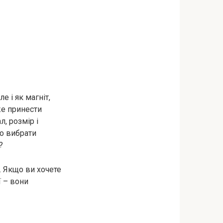
е і як магніт,
же принести
л, розмір і
но вибрати
?
. Якщо ви хочете
ї – вони