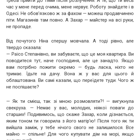
треба прийти до тями після розлучення. А те, що ти весь
час у мене перед очима, мене нервує. Роботу знайдете і в
Одесі. Не обов’язково ж за фахом — можеш продавчинею
піти. Магазинів там повно. А Захар — майстер на всі руки,
не пропаде.
Від почутого Ніна спершу мовчала. А тоді рівно, але
твердо сказала:
— Раїсо Степанівно, ви забуваєте, що це моя квартира. Ви
поводитеся тут, наче господиня, але це занадто. Якщо
вам потрібно пожити окремо — будь ласка, ніхто не
тримає. Їдьте на дачу. Вона ж у вас для цього й
облаштована. Ви самі казали, що переїдете туди. Чого ж
не поспішаєте?
— Як ти смієш, так зі мною розмовляти?! — вигукнула
свекруха. — Немає у вас, молодих, ніякої поваги до
старших! Подивимось, що скаже Захар, коли дізнається,
яким тоном ти говорила з його матір’ю! Після того як ти
вийшла заміж, у тебе нічого свого не залишилося. Все
майно — спільне! Для чого купувати дім на морі, якщо