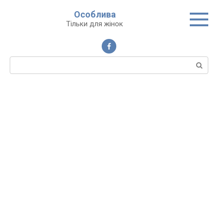
Перейти
Особлива
до
Тільки для жінок
вмісту
Пошук: