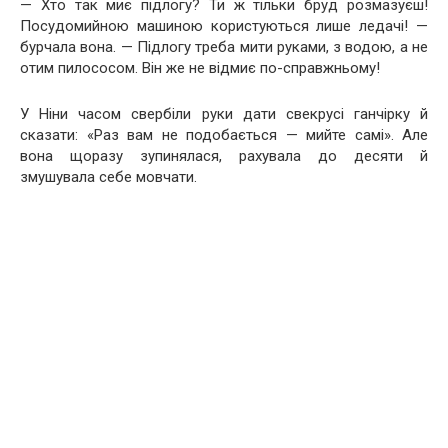
— Хто так миє підлогу? Ти ж тільки бруд розмазуєш!
Посудомийною машиною користуються лише ледачі! —
бурчала вона. — Підлогу треба мити руками, з водою, а не
отим пилососом. Він же не відмиє по-справжньому!
У Ніни часом свербіли руки дати свекрусі ганчірку й
сказати: «Раз вам не подобається — мийте самі». Але
вона щоразу зупинялася, рахувала до десяти й
змушувала себе мовчати.