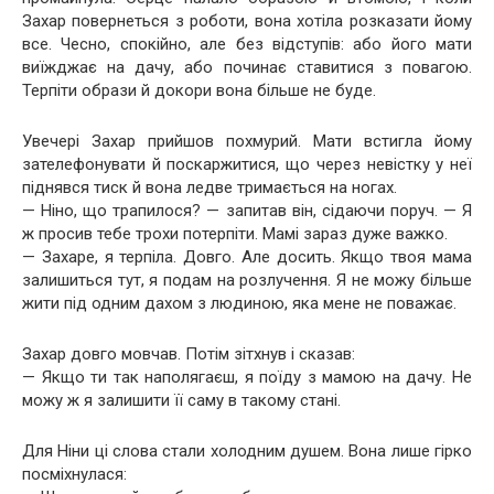
Захар повернеться з роботи, вона хотіла розказати йому
все. Чесно, спокійно, але без відступів: або його мати
виїжджає на дачу, або починає ставитися з повагою.
Терпіти образи й докори вона більше не буде.
Увечері Захар прийшов похмурий. Мати встигла йому
зателефонувати й поскаржитися, що через невістку у неї
піднявся тиск й вона ледве тримається на ногах.
— Ніно, що трапилося? — запитав він, сідаючи поруч. — Я
ж просив тебе трохи потерпіти. Мамі зараз дуже важко.
— Захаре, я терпіла. Довго. Але досить. Якщо твоя мама
залишиться тут, я подам на розлучення. Я не можу більше
жити під одним дахом з людиною, яка мене не поважає.
Захар довго мовчав. Потім зітхнув і сказав:
— Якщо ти так наполягаєш, я поїду з мамою на дачу. Не
можу ж я залишити її саму в такому стані.
Для Ніни ці слова стали холодним душем. Вона лише гірко
посміхнулася: