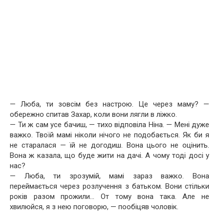
— Люба, ти зовсім без настрою. Це через маму? —
обережно спитав Захар, коли вони лягли в ліжко.
— Ти ж сам усе бачиш, — тихо відповіла Ніна. — Мені дуже
важко. Твоїй мамі ніколи нічого не подобається. Як би я
не старалася — їй не догодиш. Вона цього не оцінить.
Вона ж казала, що буде жити на дачі. А чому тоді досі у
нас?
— Люба, ти зрозумій, мамі зараз важко. Вона
переймається через розлучення з батьком. Вони стільки
років разом прожили… От тому вона така. Але не
хвилюйся, я з нею поговорю, — пообіцяв чоловік.