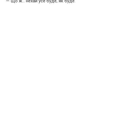
— Що ж… нехай усе буде, як буде.