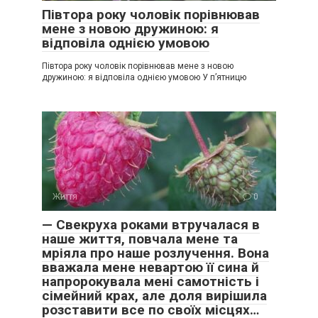
Півтора року чоловік порівнював
мене з новою дружиною: я
відповіла однією умовою
Півтора року чоловік порівнював мене з новою
дружиною: я відповіла однією умовою У п’ятницю
Життя
0
— Свекруха роками втручалася в
наше життя, повчала мене та
мріяла про наше розлучення. Вона
вважала мене невартою її сина й
напророкувала мені самотність і
сімейний крах, але доля вирішила
розставити все по своїх місцях…