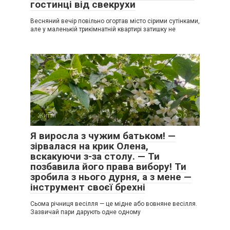
гостинці від свекрухи
Весняний вечір повільно огортав місто сірими сутінками,
але у маленькій трикімнатній квартирі затишку не
Життя
0
Я виросла з чужим батьком! —
зірвалася на крик Олена,
вскакуючи з-за столу. — Ти
позбавила його права вибору! Ти
зробила з нього дурня, а з мене —
інструмент своєї брехні
Сьома річниця весілля — це мідне або вовняне весілля.
Зазвичай пари дарують одне одному