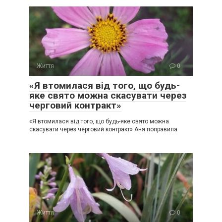
Життя
0
«Я втомилася від того, що будь-
яке свято можна скасувати через
черговий контракт»
«Я втомилася від того, що будь-яке свято можна
скасувати через черговий контракт» Аня поправила
Життя
0