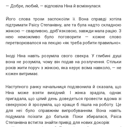
— Добре, любий, — відповіла Ніна й всміхнулася.
Його слова трохи заспокоїли її. Вона справді хотіла
підтримати Раїсу Степанівну, але та була надто складною
жінкою — сварливою, дріб’язковою, завжди мала рацію. З
нею неможливо було поговорити — кожне слово
перетворювалося на лекцію «як треба робити правильно».
Іноді Ніна навіть розуміла свого свекра. У глибині душі
вона не розуміла, чому він подав на розлучення. Стільки
років жити поруч з жінкою, яка керує всіма навколо, — не
кожен витримає.
Наступного ранку начальниця подзвонила й сказала, що
Ніна може взяти вихідний. І жінка зраділа, однак
пригадала, що цілий день доведеться провести вдома зі
свекрухою й зрозуміла, що краще б пішла на роботу. Це
для неї було справжнім випробуванням. Вона навіть
подумала поїхати до батьків. Поки збиралася, Раїса
Степанівна встигла знайти привід для нових докорів: