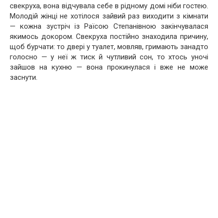
свекруха, вона відчувала себе в рідному домі ніби гостею.
Молодій жінці не хотілося зайвий раз виходити з кімнати
— кожна зустріч із Раїсою Степанівною закінчувалася
якимось докором. Свекруха постійно знаходила причину,
щоб бурчати: то двері у туалет, мовляв, гримають занадто
голосно — у неї ж тиск й чутливий сон, то хтось уночі
зайшов на кухню — вона прокинулася і вже не може
заснути.