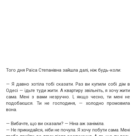
Того дня Раїса Степанівна зайшла далі, ніж будь-коли:
— Я давно хотіла тобі сказати. Раз ви купили собі дім в
Одесі — їдьте туди жити. А квартиру звільніть, я хочу жити
сама. Мені з вами незручно. І, якщо чесно, ти мені не
подобаєшся. Ти не господиня, — холодно промовила
вона.
— Вибачте, що ви сказали? — Ніна аж заніміла.
— Не прикидайся, ніби не почула. Я хочу побути сама. Мені