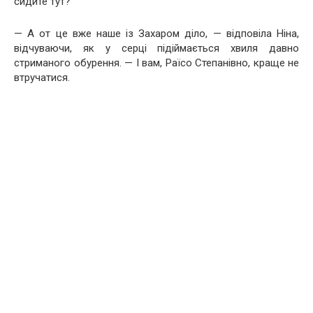
сидите тут?
— А от це вже наше із Захаром діло, — відповіла Ніна,
відчуваючи, як у серці підіймається хвиля давно
стриманого обурення. — І вам, Раїсо Степанівно, краще не
втручатися.