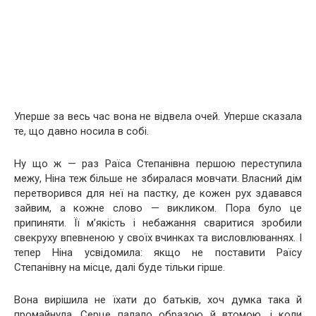
Уперше за весь час вона не відвела очей. Уперше сказала
те, що давно носила в собі.
Ну що ж — раз Раїса Степанівна першою переступила
межу, Ніна теж більше не збиралася мовчати. Власний дім
перетворився для неї на пастку, де кожен рух здавався
зайвим, а кожне слово — викликом. Пора було це
припиняти. Її м’якість і небажання сваритися зробили
свекруху впевненою у своїх вчинках та висловлюваннях. І
тепер Ніна усвідомила: якщо не поставити Раїсу
Степанівну на місце, далі буде тільки гірше.
Вона вирішила не їхати до батьків, хоч думка така й
промайнула. Серце палало образою й втомою, і коли