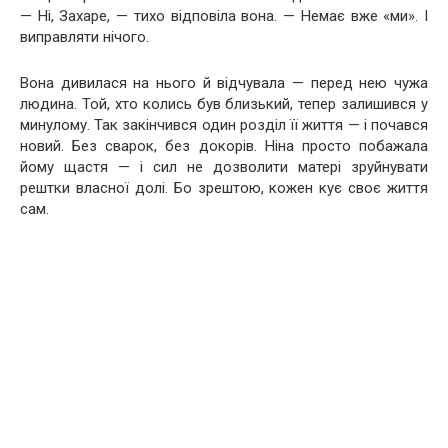
— Ні, Захаре, — тихо відповіла вона. — Немає вже «ми». І
виправляти нічого.
Вона дивилася на нього й відчувала — перед нею чужа
людина. Той, хто колись був близький, тепер залишився у
минулому. Так закінчився один розділ її життя — і почався
новий. Без сварок, без докорів. Ніна просто побажала
йому щастя — і сил не дозволити матері зруйнувати
рештки власної долі. Бо зрештою, кожен кує своє життя
сам.