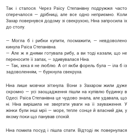
Так і сталося. Через Раїсу Степанівну подружжя часто
сперечалося — дрібниці, але все одно неприємно. Коли
Захар повернувся додому зі свекрухою, Ніна запросила їх
до столу.
— Могла б і рибки купити, посмажити, — невдоволено
кинула Раїса Степанівна.
— Але ж я днями готувала рибу, а ви тоді казали, що не
переносите її запах, — здивувалася Ніна.
— Так, хека я не люблю. А от якби форель була — їла б із
задоволенням, — буркнула свекруха.
Ніна лише мовчки зітхнула. Вони з Захаром жили дуже
скромно — усі заощадження пішли на купівлю будинку в
Одесі. Раїса Степанівна це чудово знала, але удавала, що
ні. Ніна вирішила не звертати уваги на її зауваження. У
жінки були інші мрії — море, тепле сонце й власний дім, у
якому поки що панував спокій.
Ніна помила посуд і пішла спати. Відтоді як повернулася