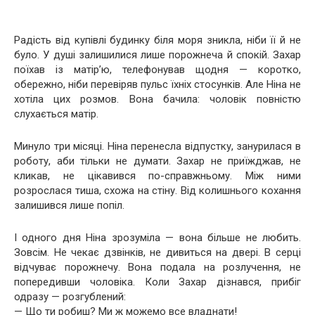
Радість від купівлі будинку біля моря зникла, ніби її й не
було. У душі залишилися лише порожнеча й спокій. Захар
поїхав із матір’ю, телефонував щодня — коротко,
обережно, ніби перевіряв пульс їхніх стосунків. Але Ніна не
хотіла цих розмов. Вона бачила: чоловік повністю
слухається матір.
Минуло три місяці. Ніна перенесла відпустку, занурилася в
роботу, аби тільки не думати. Захар не приїжджав, не
кликав, не цікавився по-справжньому. Між ними
розрослася тиша, схожа на стіну. Від колишнього кохання
залишився лише попіл.
І одного дня Ніна зрозуміла — вона більше не любить.
Зовсім. Не чекає дзвінків, не дивиться на двері. В серці
відчуває порожнечу. Вона подала на розлучення, не
попередивши чоловіка. Коли Захар дізнався, прибіг
одразу — розгублений:
— Що ти робиш? Ми ж можемо все владнати!