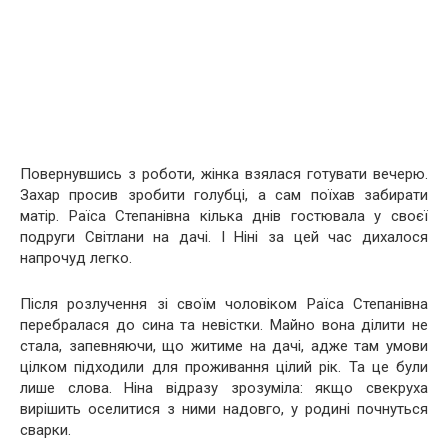
Повернувшись з роботи, жінка взялася готувати вечерю.
Захар просив зробити голубці, а сам поїхав забирати
матір. Раїса Степанівна кілька днів гостювала у своєї
подруги Світлани на дачі. І Ніні за цей час дихалося
напрочуд легко.
Після розлучення зі своїм чоловіком Раїса Степанівна
перебралася до сина та невістки. Майно вона ділити не
стала, запевняючи, що житиме на дачі, адже там умови
цілком підходили для проживання цілий рік. Та це були
лише слова. Ніна відразу зрозуміла: якщо свекруха
вирішить оселитися з ними надовго, у родині почнуться
сварки.