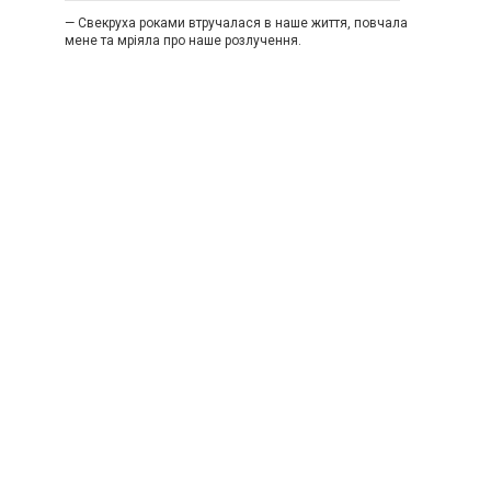
— Свекруха роками втручалася в наше життя, повчала
мене та мріяла про наше розлучення.