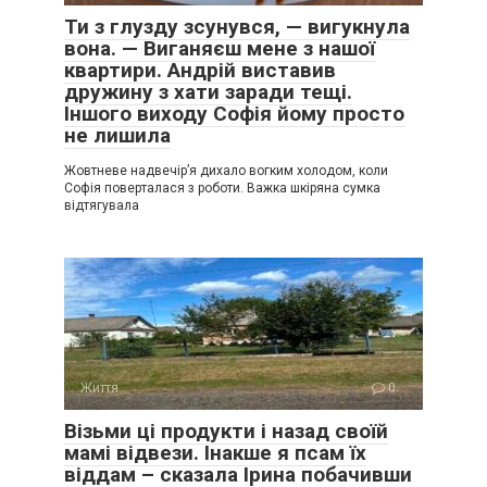
Ти з глузду зсунувся, — вигукнула
вона. — Виганяєш мене з нашої
квартири. Андрій виставив
дружину з хати заради тещі.
Іншого виходу Софія йому просто
не лишила
Жовтневе надвечір’я дихало вогким холодом, коли
Софія поверталася з роботи. Важка шкіряна сумка
відтягувала
Життя
0
Візьми ці продукти і назад своїй
мамі відвези. Інакше я псам їх
віддам – сказала Ірина побачивши