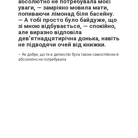
абсолютно не потребувала моєї
уваги, — замріяно мовила мати,
попиваючи лімонад біля басейну.
— А тобі просто було байдуже, що
зі мною відбувається, — спокійно,
але виразно відповіла
дев’ятнадцятирічна донька, навіть
не підводячи очей від книжки.
— Як добре, що ти в дитинстві була такою самостійною й
абсолютно не потребувала