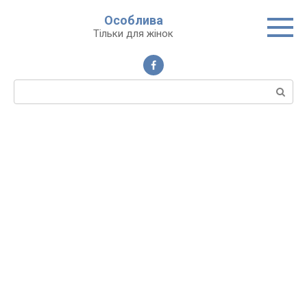
Перейти
Особлива
до
Тільки для жінок
вмісту
Пошук: