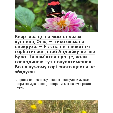
Життя
0
Квартира ця на моїх сльозах
куплена, Олю, — тихо сказала
свекруха. — Я ж на неї півжиття
горбатилася, щоб Андрійку легше
було. Ти пам’ятай про це, коли
господинею тут почуватимешся.
Бо на чужому горі свого щастя не
збудуєш
Квартира на дев’ятому поверсі новобудови дихала
напругою. Здавалося, повітря тут можна було різати
ножем,