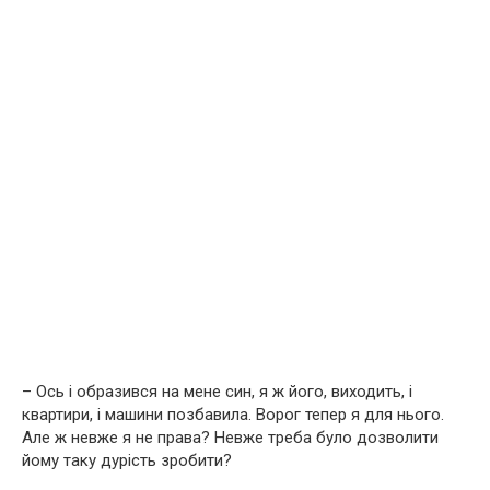
– Ось і образився на мене син, я ж його, виходить, і
квартири, і машини позбавила. Ворог тепер я для нього.
Але ж невже я не права? Невже треба було дозволити
йому таку дурість зробити?