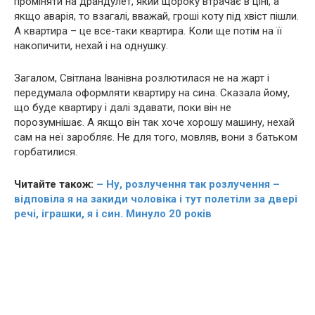
проміняти на драндулет, який щороку втрачає в ціні, а
якщо авaрія, то взагалі, вважай, гроші коту під хвіст пішли.
А квартира – це все-таки квартира. Коли ще потім на її
накопичити, нехай і на однушку.
Загалом, Світлана Іванівна розлютилася не на жарт і
передумала оформляти квартиру на сина. Сказала йому,
що буде квартиру і далі здавати, поки він не
порозумнішає. А якщо він так хоче хорошу машину, нехай
сам на неї заробляє. Не для того, мовляв, вони з батьком
горбатилися.
Читайте також:
– Ну, розлучення так розлучення –
відповіла я на закиди чоловіка і тут полетіли за двері
речі, іграшки, я і син. Минуло 20 років