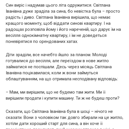
Син виріс і надумав цього літа одружитися. Світлана
Іванівна дуже зраділа за сина, бо невістка була – просто
радість і диво. Світлана Іванівна вирішила, що немає
кращого моменту, щоб віддати синові квартиру. І на
радощах розповіла йому і його нареченій, що дарує їм на
весілля однокімнатну квартиру, і їм не доведеться
поневірятися по орендованих хатах.
Діти зраділи, все начебто йшло за планом. Молоді
готувалися до весілля, але переїздом в нове житло
займатися не поспішали. Десь через місяць Світлана
Іванівна поцікавилася, коли ж вони займуться
облаштуванням, на що отримала несподівану відповідь:
– Мам, ми вирішили, що не будемо там жити. Ми її
вирішили продати і купити машину. Ти ж не будеш проти?
Сказати, що Світлана Іванівна була в шoці – нічого не
сказати. Вони з чоловіком так довго збирали на це житло,
хотіли дати хороший старт для сина, а він хоче її