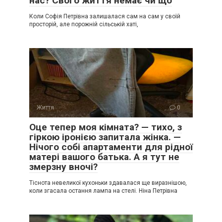
нас? Свого життя немає чи що
Коли Софія Петрівна залишалася сам на сам у своїй
просторій, але порожній сільській хаті,
Життя
0
Оце тепер моя кімната? — тихо, з
гіркою іронією запитала жінка. —
Нічого собі апартаменти для рідної
матері вашого батька. А я тут не
змерзну вночі?
Тіснота невеликої кухоньки здавалася ще виразнішою,
коли згасала остання лампа на стелі. Ніна Петрівна