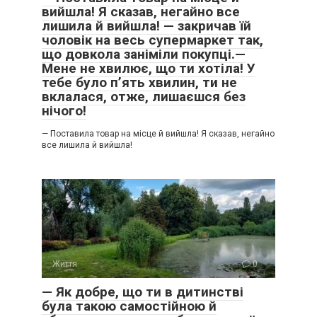
вийшла! Я сказав, негайно все
лишила й вийшла! — закричав їй
чоловік на весь супермаркет так,
що довкола заніміли покупці.—
Мене не хвилює, що ти хотіла! У
тебе було п’ять хвилин, ти не
вклалася, отже, лишаєшся без
нічого!
— Поставила товар на місце й вийшла! Я сказав, негайно
все лишила й вийшла!
Життя
0
— Як добре, що ти в дитинстві
була такою самостійною й