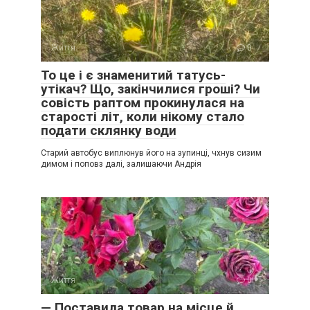
Життя
0
То це і є знаменитий татусь-
утікач? Що, закінчилися гроші? Чи
совість раптом прокинулася на
старості літ, коли нікому стало
подати склянку води
Старий автобус виплюнув його на зупинці, чхнув сизим
димом і поповз далі, залишаючи Андрія
Життя
0
— Поставила товар на місце й