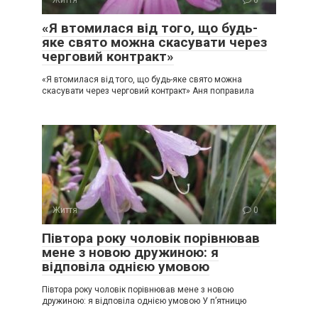
«Я втомилася від того, що будь-
яке свято можна скасувати через
черговий контракт»
«Я втомилася від того, що будь-яке свято можна
скасувати через черговий контракт» Аня поправила
Життя
0
Півтора року чоловік порівнював
мене з новою дружиною: я
відповіла однією умовою
Півтора року чоловік порівнював мене з новою
дружиною: я відповіла однією умовою У п’ятницю