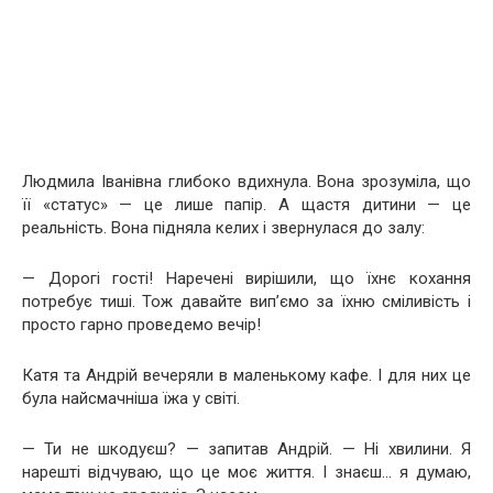
Людмила Іванівна глибоко вдихнула. Вона зрозуміла, що
її «статус» — це лише папір. А щастя дитини — це
реальність. Вона підняла келих і звернулася до залу:
— Дорогі гості! Наречені вирішили, що їхнє кохання
потребує тиші. Тож давайте вип’ємо за їхню сміливість і
просто гарно проведемо вечір!
Катя та Андрій вечеряли в маленькому кафе. І для них це
була найсмачніша їжа у світі.
— Ти не шкодуєш? — запитав Андрій. — Ні хвилини. Я
нарешті відчуваю, що це моє життя. І знаєш… я думаю,