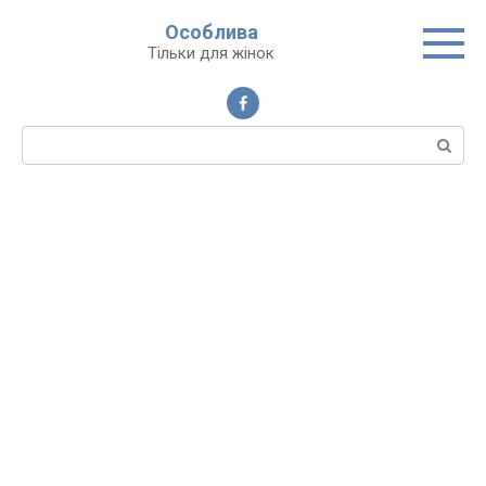
Перейти
Особлива
до
Тільки для жінок
вмісту
Пошук: