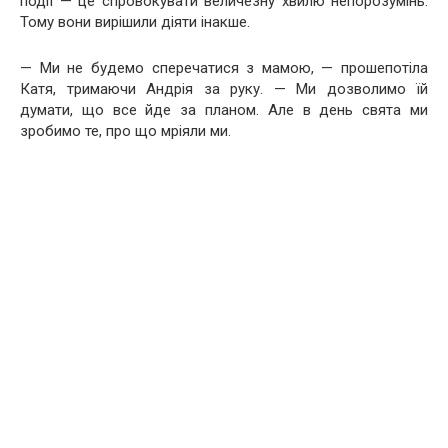
події — це спровокувати величезну хвилю непорозумінь.
Тому вони вирішили діяти інакше.
— Ми не будемо сперечатися з мамою, — прошепотіла
Катя, тримаючи Андрія за руку. — Ми дозволимо їй
думати, що все йде за планом. Але в день свята ми
зробимо те, про що мріяли ми.