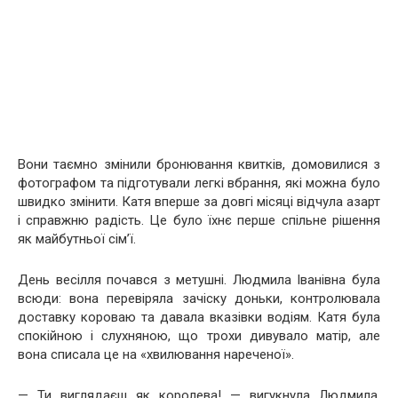
Вони таємно змінили бронювання квитків, домовилися з
фотографом та підготували легкі вбрання, які можна було
швидко змінити. Катя вперше за довгі місяці відчула азарт
і справжню радість. Це було їхнє перше спільне рішення
як майбутньої сім’ї.
День весілля почався з метушні. Людмила Іванівна була
всюди: вона перевіряла зачіску доньки, контролювала
доставку короваю та давала вказівки водіям. Катя була
спокійною і слухняною, що трохи дивувало матір, але
вона списала це на «хвилювання нареченої».
— Ти виглядаєш як королева! — вигукнула Людмила,