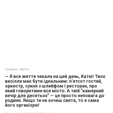
Головна
»
Життя
— Я все життя чекала на цей день, Катю! Твоє
весілля має бути ідеальним: п’ятсот гостей,
оркестр, сукня з шлейфом і ресторан, про
який говоритиме все місто. А твій “камерний
вечір для десятьох” — це просто неповага до
родини. Якщо ти не хочеш свята, то я сама
його організую!