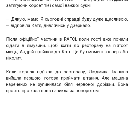
затягуючи корсет тієї самої важкої сукні.
— Дякую, мамо. Я сьогодні справді буду дуже щасливою,
— відповіла Катя, дивлячись у дзеркало.
Після офіційної частини в РАГСі, коли гості вже почали
сідати в лімузини, щоб їхати до ресторану на п’ятсот
місць, Андрій підійшов до Каті. Це був момент «тепер або
ніколи».
Коли кортеж під’їхав до ресторану, Людмила Іванівна
вийшла першою, готова приймати вітання. Але машина
наречених не зупинилася біля червоної доріжки. Вона
просто проїхала повз і зникла за поворотом.