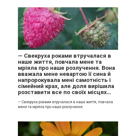
Життя
0
— Свекруха роками втручалася в
наше життя, повчала мене та
мріяла про наше розлучення. Вона
вважала мене невартою її сина й
напророкувала мені самотність і
сімейний крах, але доля вирішила
розставити все по своїх місцях…
— Свекруха роками втручалася в наше життя, повчала
мене та мріяла про наше розлучення.