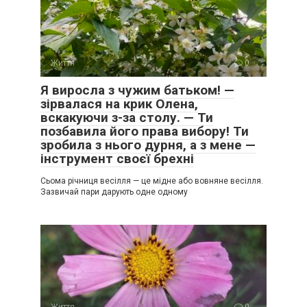
Життя
0
Я виросла з чужим батьком! —
зірвалася на крик Олена,
вскакуючи з-за столу. — Ти
позбавила його права вибору! Ти
зробила з нього дурня, а з мене —
інструмент своєї брехні
Сьома річниця весілля — це мідне або вовняне весілля.
Зазвичай пари дарують одне одному
Життя
0