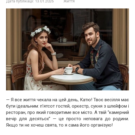
Дата публікації:
13.01.2026
Життя
— Я все життя чекала на цей день, Катю! Твоє весілля має
бути ідеальним: п’ятсот гостей, оркестр, сукня з шлейфом і
ресторан, про який говоритиме все місто. А твій “камерний
вечір для десятьох” — це просто неповага до родини.
Якщо ти не хочеш свята, то я сама його організую!