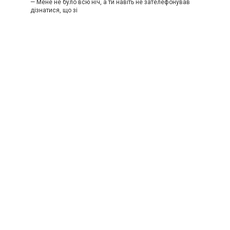
— Мене не було всю ніч, а ти навіть не зателефонував
дізнатися, що зі