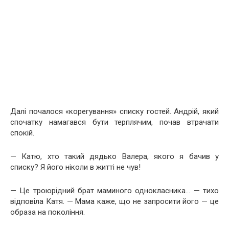
Далі почалося «корегування» списку гостей. Андрій, який
спочатку намагався бути терплячим, почав втрачати
спокій.
— Катю, хто такий дядько Валера, якого я бачив у
списку? Я його ніколи в житті не чув!
— Це троюрідний брат маминого однокласника… — тихо
відповіла Катя. — Мама каже, що не запросити його — це
образа на покоління.