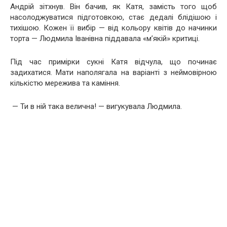
Андрій зітхнув. Він бачив, як Катя, замість того щоб
насолоджуватися підготовкою, стає дедалі блідішою і
тихішою. Кожен її вибір — від кольору квітів до начинки
торта — Людмила Іванівна піддавала «м’якій» критиці.
Під час примірки сукні Катя відчула, що починає
задихатися. Мати наполягала на варіанті з неймовірною
кількістю мережива та каміння.
— Ти в ній така велична! — вигукувала Людмила.