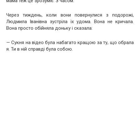
мама теж це зрозуміє. З часом.
Через тиждень, коли вони повернулися з подорожі,
Людмила Іванівна зустріла їх удома. Вона не кричала.
Вона просто обійняла доньку і сказала:
— Сукня на відео була набагато кращою за ту, що обрала
я. Ти в ній справді була собою.