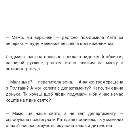
— Мамо, ми вирішили! — радісно повідомила Катя за
вечерею. — Буде маленьке весілля в колі найближчих.
Людмила Іванівна повільно відклала виделку. Її обличчя,
зазвичай рухливе, раптом стало схожим на маску з
античної трагедії.
— Маленьке? — перепитала вона. — А як же твоя хрещена
з Полтави? А мої колеги з департаменту? Катю, ти єдина
донька. Ти хочеш, щоб люди подумали, ніби у нас немає
коштів на гідне свято?
— Мамо, це наше свято, а не звіт департаменту, —
спробувала пожартувати Катя, але побачила, як у маминих
очах з’явилася рішучість, яку вона знала з дитинства.