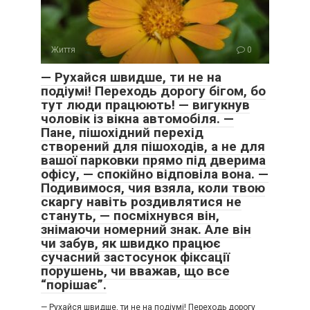
Життя
0
— Рухайся швидше, ти не на
подіумі! Переходь дорогу бігом, бо
тут люди працюють! — вигукнув
чоловік із вікна автомобіля. —
Пане, пішохідний перехід
створений для пішоходів, а не для
вашої парковки прямо під дверима
офісу, — спокійно відповіла вона. —
Подивимося, чия взяла, коли твою
скаргу навіть роздивлятися не
стануть, — посміхнувся він,
знімаючи номерний знак. Але він
чи забув, як швидко працює
сучасний застосунок фіксації
порушень, чи вважав, що все
“порішає”.
— Рухайся швидше, ти не на подіумі! Переходь дорогу