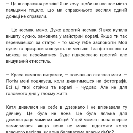
— Це ж справжня розкіш! Я не хочу, щоби на нас все місто
пальцями тицяло, що ми справжнього весілля єдиній
доньці не справили.
— Це несмак, мамо. Дуже дорогий несмак. Я вже купила
вишиту сукню, замовила у майстрині коралі. Якщо ти так
переймаєшся за статус – то можу тебе заспокоїти. Моя
сукня та прикраси коштують не меньше. І за фотосесію ти
можеш не перейматися. Буде підкреслено простий, але
вишуканий етностиль.
— Краса вимагає витримки, — повчально сказала мати. —
Потім мені подякуєш, коли дивитимешся на фотографії.
Всі ці твої стрічки та коралі – чудово. Але не для
головного дня у твоєму житті.
Катя дивилася на себе в дзеркало і не впізнавала ту
дівчину. Це була не вона. Це була лялька для
демонстрації маминих амбіцій. У цей момент вона вперше
замислилася: якщо вона не може відстояти колір
власного весілля, як вона будуватиме власну сім’ю?