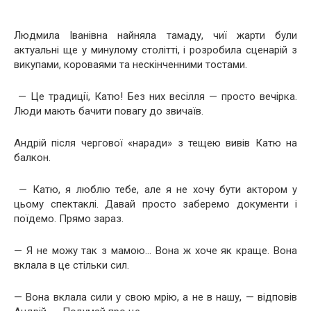
Людмила Іванівна найняла тамаду, чиї жарти були
актуальні ще у минулому столітті, і розробила сценарій з
викупами, короваями та нескінченними тостами.
— Це традиції, Катю! Без них весілля — просто вечірка.
Люди мають бачити повагу до звичаїв.
Андрій після чергової «наради» з тещею вивів Катю на
балкон.
— Катю, я люблю тебе, але я не хочу бути актором у
цьому спектаклі. Давай просто заберемо документи і
поїдемо. Прямо зараз.
— Я не можу так з мамою… Вона ж хоче як краще. Вона
вклала в це стільки сил.
— Вона вклала сили у свою мрію, а не в нашу, — відповів