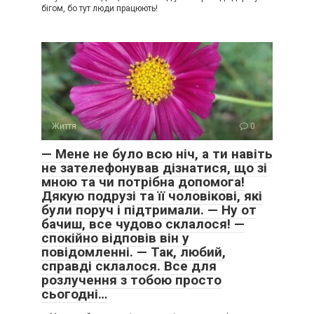
бігом, бо тут люди працюють!
Життя
0
— Мене не було всю ніч, а ти навіть
не зателефонував дізнатися, що зі
мною та чи потрібна допомога!
Дякую подрузі та її чоловікові, які
були поруч і підтримали. — Ну от
бачиш, все чудово склалося! —
спокійно відповів він у
повідомленні. — Так, любий,
справді склалося. Все для
розлучення з тобою просто
сьогодні…