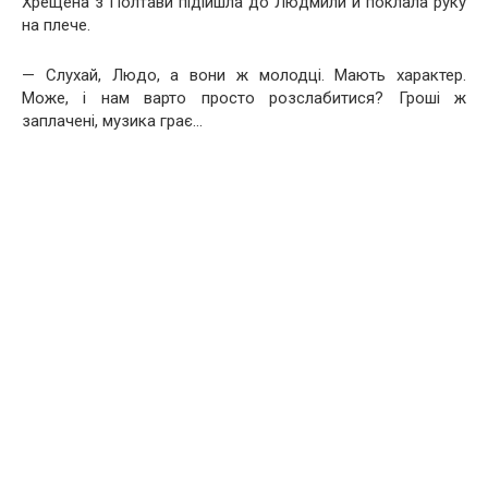
Хрещена з Полтави підійшла до Людмили й поклала руку
на плече.
— Слухай, Людо, а вони ж молодці. Мають характер.
Може, і нам варто просто розслабитися? Гроші ж
заплачені, музика грає…