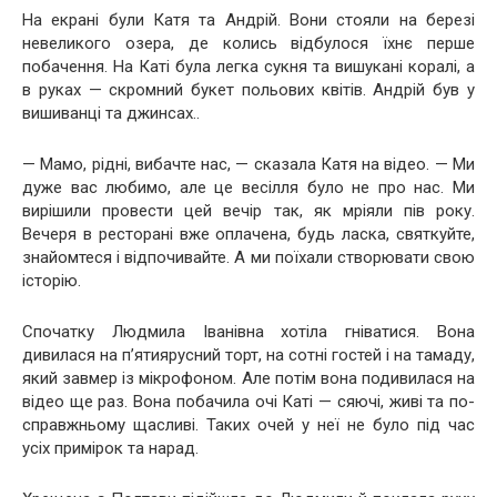
На екрані були Катя та Андрій. Вони стояли на березі
невеликого озера, де колись відбулося їхнє перше
побачення. На Каті була легка сукня та вишукані коралі, а
в руках — скромний букет польових квітів. Андрій був у
вишиванці та джинсах..
— Мамо, рідні, вибачте нас, — сказала Катя на відео. — Ми
дуже вас любимо, але це весілля було не про нас. Ми
вирішили провести цей вечір так, як мріяли пів року.
Вечеря в ресторані вже оплачена, будь ласка, святкуйте,
знайомтеся і відпочивайте. А ми поїхали створювати свою
історію.
Спочатку Людмила Іванівна хотіла гніватися. Вона
дивилася на п’ятиярусний торт, на сотні гостей і на тамаду,
який завмер із мікрофоном. Але потім вона подивилася на
відео ще раз. Вона побачила очі Каті — сяючі, живі та по-
справжньому щасливі. Таких очей у неї не було під час
усіх примірок та нарад.