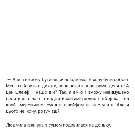
— Але я не хочу бути величною, мамо. Я хочу бути собою.
Мені в ній важко дихати, вона важить кілограмів десять! А
цей шлейф – нащо він? Так, я вмію і зможу невимушено
пройтися і на п’ятнадцятисантиметрових підборах, і на
край мереживної сукні зі шлейфом не наступити. Але я
цього не. хочу, розумієш?
Людмила Іванівна з сумом подивилася на доньку: