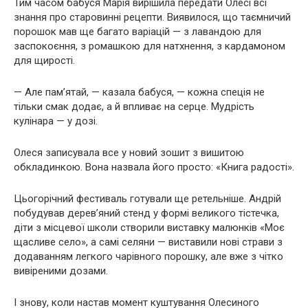
Тим часом бабуся Марія вирішила передати Олесі всі
знання про старовинні рецепти. Виявилося, що таємничий
порошок мав ще багато варіацій — з лавандою для
заспокоєння, з ромашкою для натхнення, з кардамоном
для щирості.
— Але пам’ятай, — казала бабуся, — кожна спеція не
тільки смак додає, а й впливає на серце. Мудрість
кулінара — у дозі.
Олеся записувала все у новий зошит з вишитою
обкладинкою. Вона назвала його просто: «Книга радості».
Цьогорічний фестиваль готували ще ретельніше. Андрій
побудував дерев’яний стенд у формі великого тістечка,
діти з місцевої школи створили виставку малюнків «Моє
щасливе село», а самі селяни — виставили нові страви з
додаванням легкого чарівного порошку, але вже з чітко
вивіреними дозами.
І знову, коли настав момент куштування Олесиного