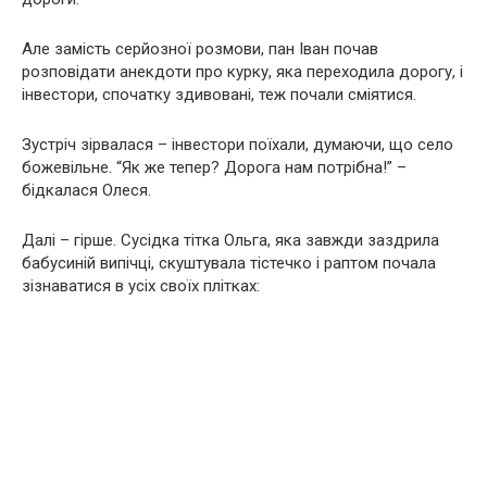
Але замість серйозної розмови, пан Іван почав
розповідати анекдоти про курку, яка переходила дорогу, і
інвестори, спочатку здивовані, теж почали сміятися.
Зустріч зірвалася – інвестори поїхали, думаючи, що село
божевільне. “Як же тепер? Дорога нам потрібна!” –
бідкалася Олеся.
Далі – гірше. Сусідка тітка Ольга, яка завжди заздрила
бабусиній випічці, скуштувала тістечко і раптом почала
зізнаватися в усіх своїх плітках: