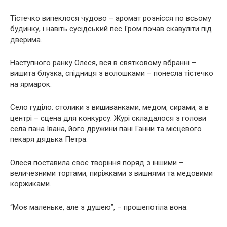
Тістечко випеклося чудово – аромат рознісся по всьому
будинку, і навіть сусідський пес Гром почав скавуліти під
дверима.
Наступного ранку Олеся, вся в святковому вбранні –
вишита блузка, спідниця з волошками – понесла тістечко
на ярмарок.
Село гуділо: столики з вишиванками, медом, сирами, а в
центрі – сцена для конкурсу. Журі складалося з голови
села пана Івана, його дружини пані Ганни та місцевого
пекаря дядька Петра.
Олеся поставила своє творіння поряд з іншими –
величезними тортами, пиріжками з вишнями та медовими
коржиками.
“Моє маленьке, але з душею”, – прошепотіла вона.