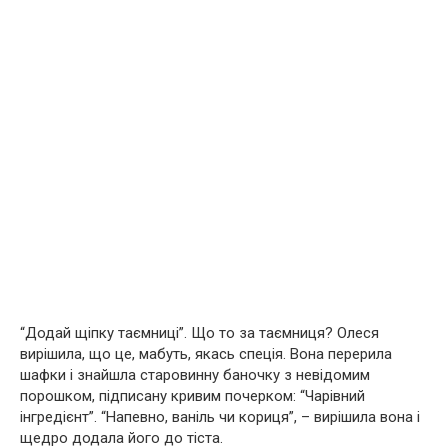
“Додай щіпку таємниці”. Що то за таємниця? Олеся
вирішила, що це, мабуть, якась спеція. Вона перерила
шафки і знайшла старовинну баночку з невідомим
порошком, підписану кривим почерком: “Чарівний
інгредієнт”. “Напевно, ваніль чи кориця”, – вирішила вона і
щедро додала його до тіста.