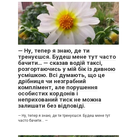
Життя
0
— Ну, тепер я знаю, де ти
тренуєшся. Будеш мене тут часто
бачити… — сказав водій таксі,
розгортаючись у мій бік із дивною
усмішкою. Всі думають, що це
дрібниця чи незграбний
комплімент, але порушення
особистих кордонів і
неприхований тиск не можна
залишати без відповіді.
— Ну, тепер я знаю, де ти тренуєшся. Будеш мене тут
часто бачити… —