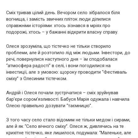
Сміх тривав цілий день. Вечором село зібралося біля
вогнища, і замість звичних пліток люди ділилися
справжніми історіями: хтось зізнався в мріях про
подорожі, хтось – у бажанні відкрити власну справу.
Олеся зрозуміла, що тістечко не тільки створило
проблеми, але й розтопило лід між людьми. Інвестори, до
речі, повернулися наступного дня – їм сподобалася
“атмосфера радості” в селі, і вони погодилися на
інвестиції, але з умовою: щороку проводити “Фестиваль
сміху” з Олесиним тістечком.
Андрій і Олеся почали зустрічатися – сміх зруйнував
бар’єри сором’язливості. Бабуся Марія одужала і навчила
Олесю правильно дозувати “таємницю”.
З того часу село стало відомим не тільки медом і сирами,
але й як “Село вічного сміху”. Олеся ж, дивлячись на те
крихітне тістечко, яке лишилося, подумала: “Маленьке, але