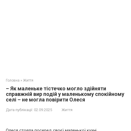
Головна
»
Життя
– Як маленьке тістечко могло здійняти
справжній вир подій у маленькому спокійному
селі – не могла повірити Олеся
Дата публікації:
02.09.2025
Життя
Олеся стояла посеред своєї маленької кухні,