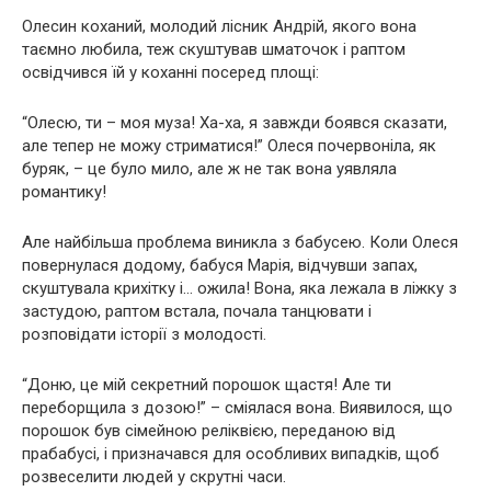
Олесин коханий, молодий лісник Андрій, якого вона
таємно любила, теж скуштував шматочок і раптом
освідчився їй у коханні посеред площі:
“Олесю, ти – моя муза! Ха-ха, я завжди боявся сказати,
але тепер не можу стриматися!” Олеся почервоніла, як
буряк, – це було мило, але ж не так вона уявляла
романтику!
Але найбільша проблема виникла з бабусею. Коли Олеся
повернулася додому, бабуся Марія, відчувши запах,
скуштувала крихітку і… ожила! Вона, яка лежала в ліжку з
застудою, раптом встала, почала танцювати і
розповідати історії з молодості.
“Доню, це мій секретний порошок щастя! Але ти
переборщила з дозою!” – сміялася вона. Виявилося, що
порошок був сімейною реліквією, переданою від
прабабусі, і призначався для особливих випадків, щоб
розвеселити людей у скрутні часи.