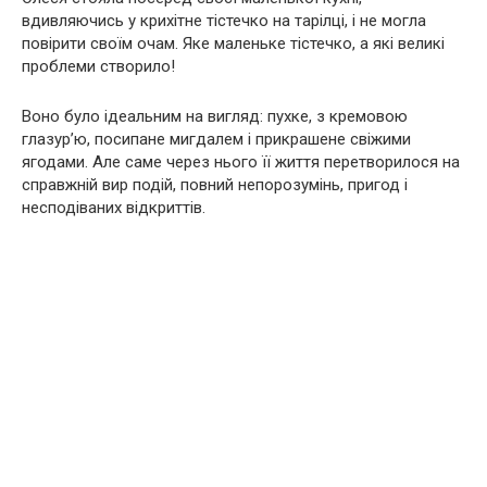
вдивляючись у крихітне тістечко на тарілці, і не могла
повірити своїм очам. Яке маленьке тістечко, а які великі
проблеми створило!
Воно було ідеальним на вигляд: пухке, з кремовою
глазур’ю, посипане мигдалем і прикрашене свіжими
ягодами. Але саме через нього її життя перетворилося на
справжній вир подій, повний непорозумінь, пригод і
несподіваних відкриттів.