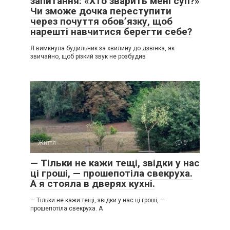
запитання: «Хто зварить мені суп?»
Чи зможе дочка переступити
через почуття обов’язку, щоб
нарешті навчитися берегти себе?
Я вимкнула будильник за хвилину до дзвінка, як
звичайно, щоб різкий звук не розбудив
Життя
0
— Тільки не кажи тещі, звідки у нас
ці гроші, — прошепотіла свекруха.
А я стояла в дверях кухні.
— Тільки не кажи тещі, звідки у нас ці гроші, —
прошепотіла свекруха. А