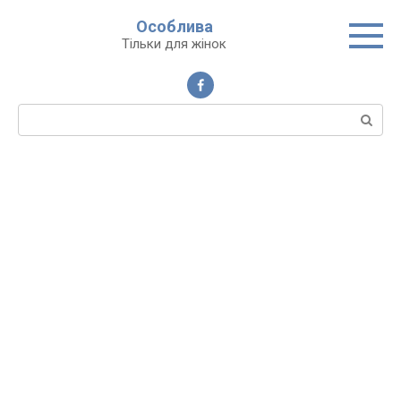
Перейти
Особлива
до
Тільки для жінок
вмісту
Пошук: