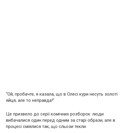
“Ой, пробачте, я казала, що в Олесі кури несуть золоті
яйця, але то неправда!”
Це призвело до серії комічних розборок: люди
вибачалися один перед одним за старі образи, але в
процесі сміялися так, що сльози текли.