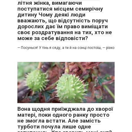
літня жінка, вимагаючи
поступатися місцем семирічну
дитину Чому деякі люди
вважають, що відсутність поруч
дорослих дає їм право виміщати
своє роздратування на тих, хто не
може за себе відповісти?
— Посунься! У тінь я сяду, а ти й на сонці постоїш, — різко
Життя
0
Вона щодня приїжджала до хворої
матері, поки одного ранку просто
не змогла встати. Але замість
турботи почула лише одне