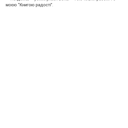
моєю “Книгою радості”.