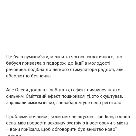
Це була суміш м’яти, меліси та чогось екзотичного, що
бабуся привезла з подорожі до Індії в молодості –
речовина, подібна до легкого стимулятора радості, але
абсолютно безпечна.
Але Олеся додала її забагато, і ефект виявився надто
сильним. Сміттєвий ефект поширився: ті, хто скуштував,
заражали сміхом інших, і незабаром усе село реготало.
Проблеми почалися, коли сміх не вщухав. Пан Іван, голова
села, мав провести важливу зустріч з інвесторами з міста
– вони приїхали, щоб обговорити будівництво нової
дороги.