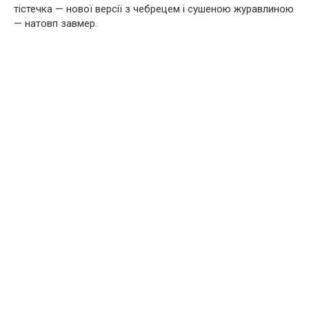
тістечка — нової версії з чебрецем і сушеною журавлиною
— натовп завмер.