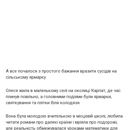
А все почалося з простого бажання вразити сусідів на
сільському ярмарку.
Олеся жила в маленькому селі на околиці Карпат, де час
плинув повільно, а головними подіями були ярмарки,
святкування та плітки біля колодязя.
Вона була молодою вчителькою в місцевій школі, любила
читати романи про далекі країни і мріяла про подорожі,
але реальність обмежувалася уроками математики для