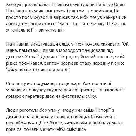
Конкурс розпочався. Першим скуштували тістечко Олесі.
Пан Іван відкусив шматочок і раптом… розсміявся. Не
просто посміхнувся, а заіржав так, ніби почув найкращий
анекдот у своєму житті. “Ха-ха-ха! Ой, не можу! Це ж… це
ж геніально!” – вигукнув він.
Пані Ганна, скуштувавши слідом, теж почала хихикати: “Ой,
Іване, пам’ятаєш, як ми в молодості танцювали під
дощем? Ха-ха!” Дядько Петро, серйозний чоловік, який
рідко посміхався, раптом заспівав стару народну пісню:
“Ой, у полі жито, жито золоте!”
Спочатку всі подумали, що це жарт. Але коли інші
учасники конкурсу скуштували по крихітці – з цікавості –
ярмарок перетворився на фестиваль сміху.
Люди реготали без упину, згадуючи смішні історії з
дитинства, танцювали посеред площі, обіймалися з
незнайомцями. Діти бігали, хихикаючи, а навіть кози на
прив’язі почали мекати, ніби сміючись.