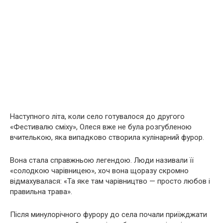
Наступного літа, коли село готувалося до другого
«Фестивалю сміху», Олеся вже не була розгубленою
вчителькою, яка випадково створила кулінарний фурор.
Вона стала справжньою легендою. Люди називали її
«солодкою чарівницею», хоч вона щоразу скромно
відмахувалася: «Та яке там чарівництво — просто любов і
правильна трава».
Після минулорічного фурору до села почали приїжджати