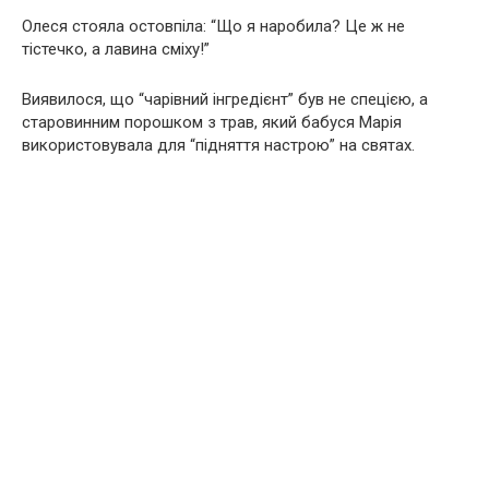
Олеся стояла остовпіла: “Що я наробила? Це ж не
тістечко, а лавина сміху!”
Виявилося, що “чарівний інгредієнт” був не спецією, а
старовинним порошком з трав, який бабуся Марія
використовувала для “підняття настрою” на святах.