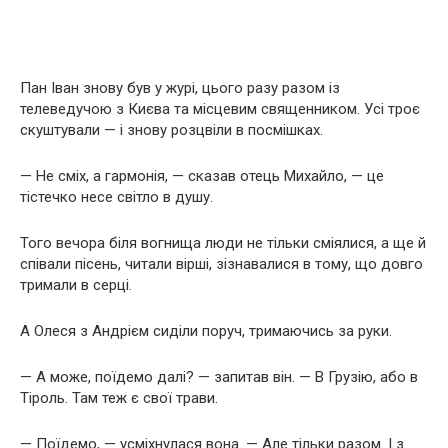
Пан Іван знову був у журі, цього разу разом із
телеведучою з Києва та місцевим священником. Усі троє
скуштували — і знову розцвіли в посмішках.
— Не сміх, а гармонія, — сказав отець Михайло, — це
тістечко несе світло в душу.
Того вечора біля вогнища люди не тільки сміялися, а ще й
співали пісень, читали вірші, зізнавалися в тому, що довго
тримали в серці.
А Олеся з Андрієм сиділи поруч, тримаючись за руки.
— А може, поїдемо далі? — запитав він. — В Грузію, або в
Тіроль. Там теж є свої трави.
— Поїдемо, — усміхнулася вона. — Але тільки разом. І з