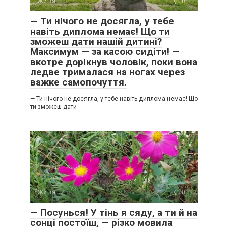
Життя
0
— Ти нічого не досягла, у тебе
навіть диплома немає! Що ти
зможеш дати нашій дитині?
Максимум — за касою сидіти! —
вкотре дорікнув чоловік, поки вона
ледве трималася на ногах через
важке самопочуття.
— Ти нічого не досягла, у тебе навіть диплома немає! Що
ти зможеш дати
Життя
0
— Посунься! У тінь я сяду, а ти й на
сонці постоїш, — різко мовила