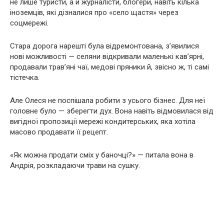
не лише туристи, а й журналісти, блогери, навіть кілька
іноземців, які дізналися про «село щастя» через
соцмережі.
Стара дорога нарешті була відремонтована, з’явилися
нові можливості — селяни відкривали маленькі кав’ярні,
продавали трав’яні чаї, медові пряники й, звісно ж, ті самі
тістечка.
Але Олеся не поспішала робити з усього бізнес. Для неї
головне було — зберегти дух. Вона навіть відмовилася від
вигідної пропозиції мережі кондитерських, яка хотіла
масово продавати її рецепт.
«Як можна продати сміх у баночці?» — питала вона в
Андрія, розкладаючи трави на сушку.