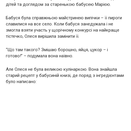
дітей та доглядом за старенькою бабусею Марією.
Бабуся була справжньою майстринею випічки – її пироги
славилися на все село. Коли бабуся занедужала і не
змогла взяти участь у щорічному конкурсі на найкраще
тістечко, Олеся вирішила замінити її.
“Що там такого? Змішаю борошно, яйця, цукор – і
готово!” – подумала вона наївно.
Але Олеся не була великою кулінаркою. Вона знайшла
старий рецепт у бабусиній книзі, де поряд з інгредієнтами
було написано: