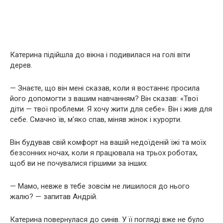
Катерина підійшла до вікна і подивилася на голі віти
дерев.
— Знаєте, що він мені сказав, коли я востаннє просила
його допомогти з вашим навчанням? Він сказав: «Твої
діти — твої проблеми. Я хочу жити для себе». Він і жив для
себе. Смачно їв, м’яко спав, міняв жінок і курорти.
Він будував свій комфорт на вашій недоїденій їжі та моїх
безсонних ночах, коли я працювала на трьох роботах,
щоб ви не почувалися гіршими за інших.
— Мамо, невже в тебе зовсім не лишилося до нього
жалю? — запитав Андрій.
Катерина повернулася до синів. У її погляді вже не було