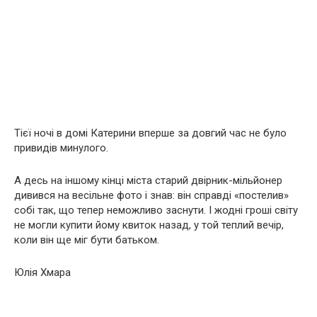
Тієї ночі в домі Катерини вперше за довгий час не було
привидів минулого.
А десь на іншому кінці міста старий двірник-мільйонер
дивився на весільне фото і знав: він справді «постелив»
собі так, що тепер неможливо заснути. І жодні гроші світу
не могли купити йому квиток назад, у той теплий вечір,
коли він ще міг бути батьком.
Юлія Хмара