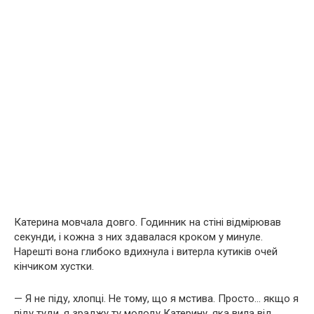
Катерина мовчала довго. Годинник на стіні відмірював
секунди, і кожна з них здавалася кроком у минуле.
Нарешті вона глибоко вдихнула і витерла кутиків очей
кінчиком хустки.
— Я не піду, хлопці. Не тому, що я мстива. Просто… якщо я
піду туди, я зраджу ту молоду Катерину, яка вила від