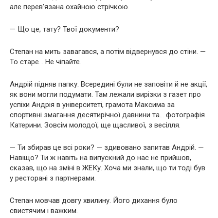
але перев’язана охайною стрічкою.
— Що це, тату? Твої документи?
Степан на мить завагався, а потім відвернувся до стіни. —
То старе… Не чіпайте.
Андрій підняв папку. Всередині були не заповіти й не акції,
як вони могли подумати. Там лежали вирізки з газет про
успіхи Андрія в університеті, грамота Максима за
спортивні змагання десятирічної давнини та… фотографія
Катерини. Зовсім молодої, ще щасливої, з весілля.
— Ти збирав це всі роки? — здивовано запитав Андрій. —
Навіщо? Ти ж навіть на випускний до нас не прийшов,
сказав, що на зміні в ЖЕКу. Хоча ми знали, що ти тоді був
у ресторані з партнерами.
Степан мовчав довгу хвилину. Його дихання було
свистячим і важким.