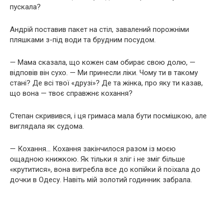
пускала?
Андрій поставив пакет на стіл, завалений порожніми
пляшками з-під води та брудним посудом.
— Мама сказала, що кожен сам обирає свою долю, —
відповів він сухо. — Ми принесли ліки. Чому ти в такому
стані? Де всі твої «друзі»? Де та жінка, про яку ти казав,
що вона — твоє справжнє кохання?
Степан скривився, і ця гримаса мала бути посмішкою, але
виглядала як судома.
— Кохання… Кохання закінчилося разом із моєю
ощадною книжкою. Як тільки я зліг і не зміг більше
«крутитися», вона вигребла все до копійки й поїхала до
дочки в Одесу. Навіть мій золотий годинник забрала.