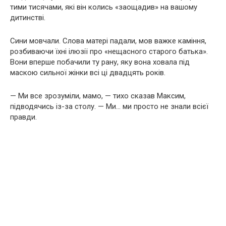
тими тисячами, які він колись «заощадив» на вашому
дитинстві.
Сини мовчали. Слова матері падали, мов важке каміння,
розбиваючи їхні ілюзії про «нещасного старого батька».
Вони вперше побачили ту рану, яку вона ховала під
маскою сильної жінки всі ці двадцять років.
— Ми все зрозуміли, мамо, — тихо сказав Максим,
підводячись із-за столу. — Ми… ми просто не знали всієї
правди.