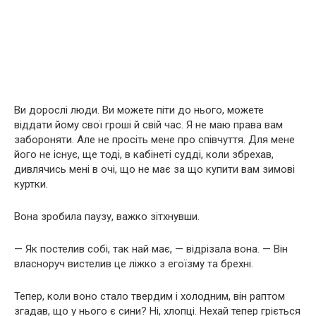
Ви дорослі люди. Ви можете піти до нього, можете
віддати йому свої гроші й свій час. Я не маю права вам
забороняти. Але не просіть мене про співчуття. Для мене
його не існує, ще тоді, в кабінеті судді, коли збрехав,
дивлячись мені в очі, що не має за що купити вам зимові
куртки.
Вона зробила паузу, важко зітхнувши.
— Як постелив собі, так най має, — відрізала вона. — Він
власноруч вистелив це ліжко з егоїзму та брехні.
Тепер, коли воно стало твердим і холодним, він раптом
згадав, що у нього є сини? Ні, хлопці. Нехай тепер гріється