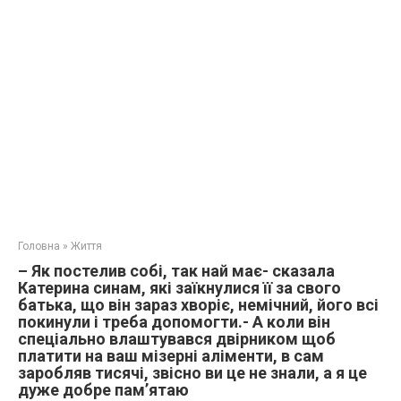
Головна
»
Життя
– Як постелив собі, так най має- сказала
Катерина синам, які заїкнулися її за свого
батька, що він зараз хворіє, немічний, його всі
покинули і треба допомогти.- А коли він
спеціально влаштувався двірником щоб
платити на ваш мізерні аліменти, в сам
заробляв тисячі, звісно ви це не знали, а я це
дуже добре пам’ятаю