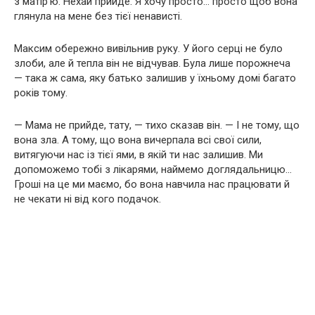
з матір’ю. Нехай прийде. Я хочу просто… просто щоб вона
глянула на мене без тієї ненависті.
Максим обережно вивільнив руку. У його серці не було
злоби, але й тепла він не відчував. Була лише порожнеча
— така ж сама, яку батько залишив у їхньому домі багато
років тому.
— Мама не прийде, тату, — тихо сказав він. — І не тому, що
вона зла. А тому, що вона вичерпала всі свої сили,
витягуючи нас із тієї ями, в якій ти нас залишив. Ми
допоможемо тобі з лікарями, наймемо доглядальницю…
Гроші на це ми маємо, бо вона навчила нас працювати й
не чекати ні від кого подачок.