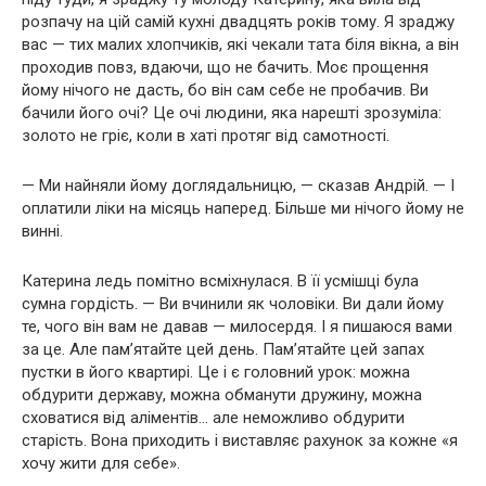
розпачу на цій самій кухні двадцять років тому. Я зраджу
вас — тих малих хлопчиків, які чекали тата біля вікна, а він
проходив повз, вдаючи, що не бачить. Моє прощення
йому нічого не дасть, бо він сам себе не пробачив. Ви
бачили його очі? Це очі людини, яка нарешті зрозуміла:
золото не гріє, коли в хаті протяг від самотності.
— Ми найняли йому доглядальницю, — сказав Андрій. — І
оплатили ліки на місяць наперед. Більше ми нічого йому не
винні.
Катерина ледь помітно всміхнулася. В її усмішці була
сумна гордість. — Ви вчинили як чоловіки. Ви дали йому
те, чого він вам не давав — милосердя. І я пишаюся вами
за це. Але пам’ятайте цей день. Пам’ятайте цей запах
пустки в його квартирі. Це і є головний урок: можна
обдурити державу, можна обманути дружину, можна
сховатися від аліментів… але неможливо обдурити
старість. Вона приходить і виставляє рахунок за кожне «я
хочу жити для себе».