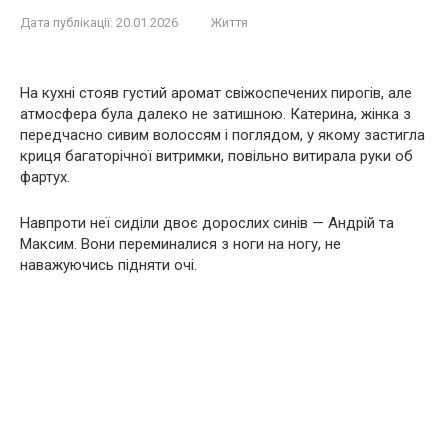
Дата публікації:
20.01.2026
Життя
На кухні стояв густий аромат свіжоспечених пирогів, але
атмосфера була далеко не затишною. Катерина, жінка з
передчасно сивим волоссям і поглядом, у якому застигла
криця багаторічної витримки, повільно витирала руки об
фартух.
Навпроти неї сиділи двоє дорослих синів — Андрій та
Максим. Вони переминалися з ноги на ногу, не
наважуючись підняти очі.