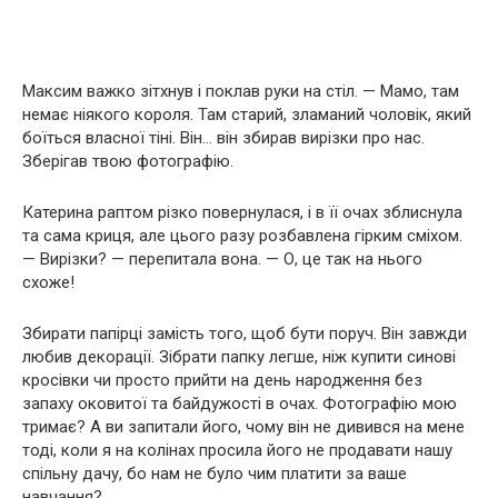
Максим важко зітхнув і поклав руки на стіл. — Мамо, там
немає ніякого короля. Там старий, зламаний чоловік, який
боїться власної тіні. Він… він збирав вирізки про нас.
Зберігав твою фотографію.
Катерина раптом різко повернулася, і в її очах зблиснула
та сама криця, але цього разу розбавлена гірким сміхом.
— Вирізки? — перепитала вона. — О, це так на нього
схоже!
Збирати папірці замість того, щоб бути поруч. Він завжди
любив декорації. Зібрати папку легше, ніж купити синові
кросівки чи просто прийти на день народження без
запаху оковитої та байдужості в очах. Фотографію мою
тримає? А ви запитали його, чому він не дивився на мене
тоді, коли я на колінах просила його не продавати нашу
спільну дачу, бо нам не було чим платити за ваше
навчання?