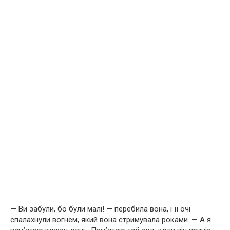
— Ви забули, бо були малі! — перебила вона, і її очі
спалахнули вогнем, який вона стримувала роками. — А я