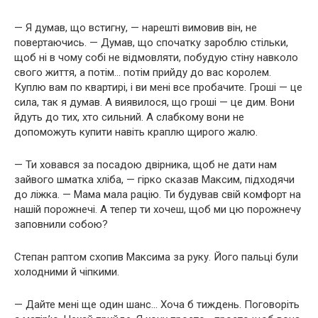
— Я думав, що встигну, — нарешті вимовив він, не
повертаючись. — Думав, що спочатку зароблю стільки,
щоб ні в чому собі не відмовляти, побудую стіну навколо
свого життя, а потім… потім прийду до вас королем.
Куплю вам по квартирі, і ви мені все пробачите. Гроші — це
сила, так я думав. А виявилося, що гроші — це дим. Вони
йдуть до тих, хто сильний. А слабкому вони не
допоможуть купити навіть краплю щирого жалю.
— Ти ховався за посадою двірника, щоб не дати нам
зайвого шматка хліба, — гірко сказав Максим, підходячи
до ліжка. — Мама мала рацію. Ти будував свій комфорт на
нашій порожнечі. А тепер ти хочеш, щоб ми цю порожнечу
заповнили собою?
Степан раптом схопив Максима за руку. Його пальці були
холодними й чіпкими.
— Дайте мені ще один шанс… Хоча б тиждень. Поговоріть