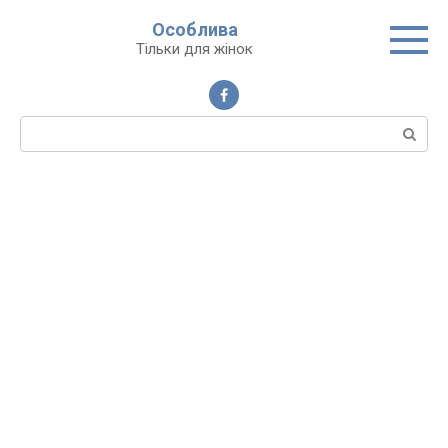
Перейти
Особлива
до
Тільки для жінок
вмісту
Пошук: