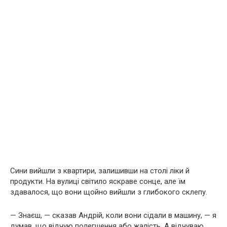
Сини вийшли з квартири, залишивши на столі ліки й
продукти. На вулиці світило яскраве сонце, але їм
здавалося, що вони щойно вийшли з глибокого склепу.
— Знаєш, — сказав Андрій, коли вони сідали в машину, — я
думав, що відчую полегшення або жалість. А відчуваю