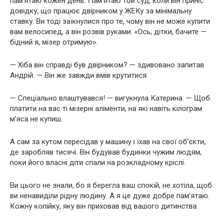
пам’ятаю кожен день. Пам’ятаю той суд, коли він приніс
довідку, що працює двірником у ЖЕКу за мінімальну
ставку. Ви тоді заїкнулися про те, чому він не може купити
вам велосипед, а він розвів руками: «Ось, дітки, бачите —
бідний я, мізер отримую».
— Хіба він справді був двірником? — здивовано запитав
Андрій. — Він же завжди вмів крутитися.
— Спеціально влаштувався! — вигукнула Катерина. — Щоб
платити на вас ті мізерні аліменти, на які навіть кілограм
м’яса не купиш.
А сам за кутом пересідав у машину і їхав на свої об’єкти,
де заробляв тисячі. Він будував будинки чужим людям,
поки його власні діти спали на розкладному кріслі.
Ви цього не знали, бо я берегла ваш спокій, не хотіла, щоб
ви ненавиділи рідну людину. А я це дуже добре пам’ятаю.
Кожну копійку, яку він приховав від вашого дитинства.