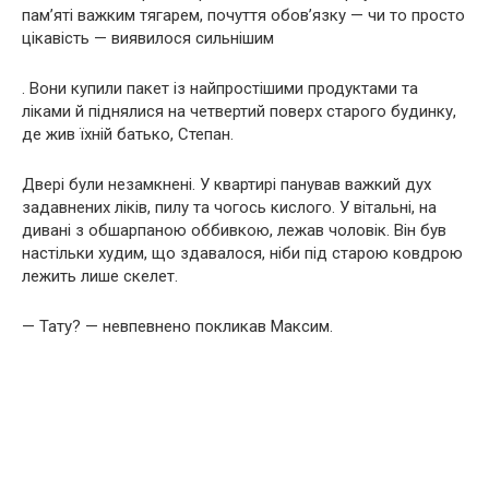
пам’яті важким тягарем, почуття обов’язку — чи то просто
цікавість — виявилося сильнішим
. Вони купили пакет із найпростішими продуктами та
ліками й піднялися на четвертий поверх старого будинку,
де жив їхній батько, Степан.
Двері були незамкнені. У квартирі панував важкий дух
задавнених ліків, пилу та чогось кислого. У вітальні, на
дивані з обшарпаною оббивкою, лежав чоловік. Він був
настільки худим, що здавалося, ніби під старою ковдрою
лежить лише скелет.
— Тату? — невпевнено покликав Максим.