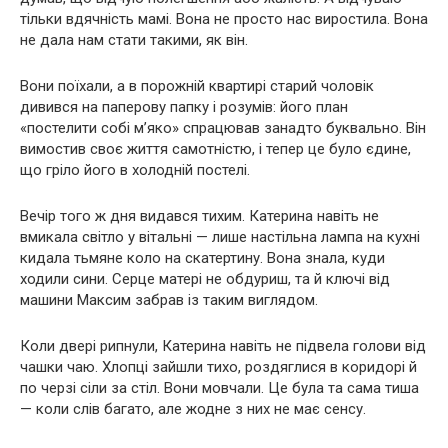
тільки вдячність мамі. Вона не просто нас виростила. Вона
не дала нам стати такими, як він.
Вони поїхали, а в порожній квартирі старий чоловік
дивився на паперову папку і розумів: його план
«постелити собі м’яко» спрацював занадто буквально. Він
вимостив своє життя самотністю, і тепер це було єдине,
що гріло його в холодній постелі.
Вечір того ж дня видався тихим. Катерина навіть не
вмикала світло у вітальні — лише настільна лампа на кухні
кидала тьмяне коло на скатертину. Вона знала, куди
ходили сини. Серце матері не обдуриш, та й ключі від
машини Максим забрав із таким виглядом.
Коли двері рипнули, Катерина навіть не підвела голови від
чашки чаю. Хлопці зайшли тихо, роздяглися в коридорі й
по черзі сіли за стіл. Вони мовчали. Це була та сама тиша
— коли слів багато, але жодне з них не має сенсу.