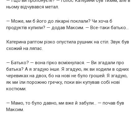
— І що ви пропонуєте? — голос Катерини був тихим, але в
ньому відчувався метал.
— Може, ми б його до лікарні поклали? Чи хоча б
продуктів купили? — додав Максим. — Все-таки батько…
Катерина раптом різко опустила рушник на стіл. Звук був
схожий на ляпас.
— Батько? — вона гірко всміхнулася. — Ви згадали про
батька? А я згадую інше. Я згадую, як ви ходили в одних
черевиках на двох, бо на нові не було грошей. Я згадую,
як ми їли порожню гречку, поки він купував собі нові
костюми.
— Мамо, то було давно, ми вже й забули… — почав був
Максим.