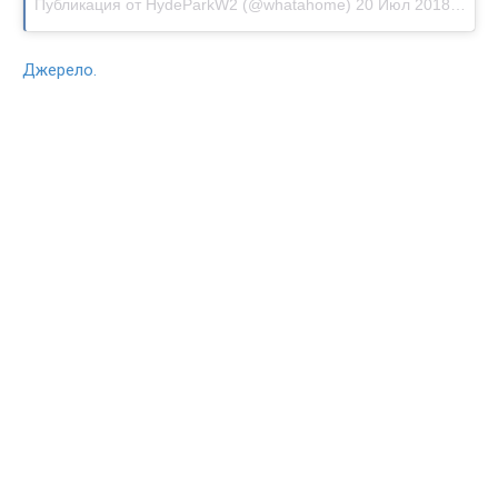
Публикация от HydeParkW2 (@whatahome)
20 Июл 2018 в 2:48 PDT
Джерело.