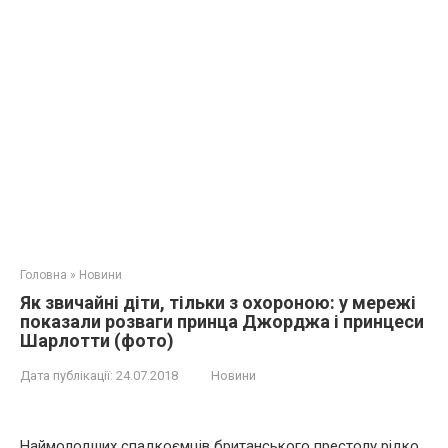
Головна
»
Новини
Як звичайні діти, тільки з охороною: у мережі
показали розваги принца Джорджа і принцеси
Шарлотти (фото)
Дата публікації:
24.07.2018
Новини
Наймолодших спадкоємців британського престолу рідко