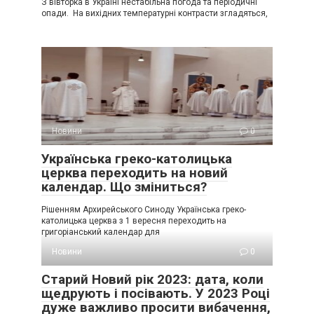
З вівторка в Україні нестабільна погода та періодичні
опади. На вихідних температурні контрасти згладяться,
Новини
0
Українська греко-католицька
церква переходить на новий
календар. Що зміниться?
Рішенням Архирейського Синоду Українська греко-
католицька церква з 1 вересня переходить на
григоріанський календар для
Новини
0
Старий Новий рік 2023: дата, коли
щедрують і посівають. У 2023 Році
дуже важливо просити вибачення,