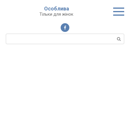
Перейти
Особлива
до
Тільки для жінок
вмісту
Пошук: