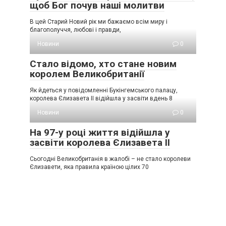
щоб Бог почув наші молитви
В цей Старий Новий рік ми бажаємо всім миру і
благополуччя, любові і правди,
Новини
0
Стало відомо, хто стане новим
королем Великобританії
Як йдеться у повідомленні Букінгемського палацу,
королева Єлизавета ІІ відійшла у засвіти вдень 8
Новини
0
На 97-у році життя відійшла у
засвіти королева Єлизавета ІІ
Сьогодні Великобританія в жалобі – не стало королеви
Єлизавети, яка правила країною цілих 70