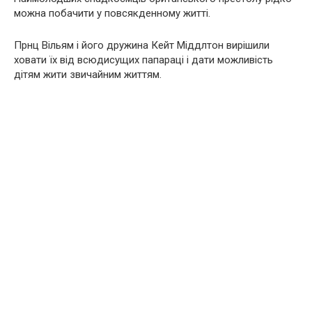
можна побачити у повсякденному житті.
Прнц Вільям і його дружина Кейт Міддлтон вирішили
ховати їх від всюдисущих папараці і дати можливість
дітям жити звичайним життям.