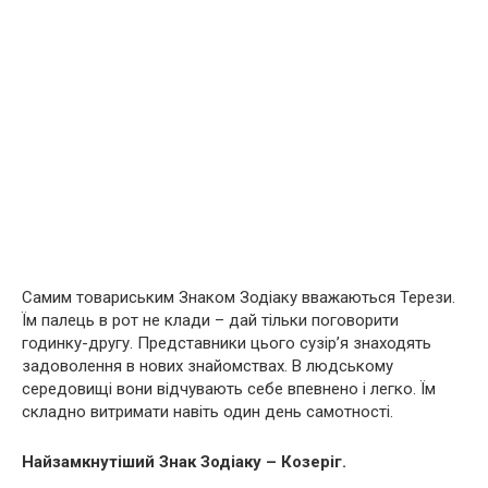
Самим товариським Знаком Зодіаку вважаються Терези.
Їм палець в рот не клади – дай тільки поговорити
годинку-другу. Представники цього сузір’я знаходять
задоволення в нових знайомствах. В людському
середовищі вони відчувають себе впевнено і легко. Їм
складно витримати навіть один день самотності.
Найзамкнутіший Знак Зодіаку – Козеріг.