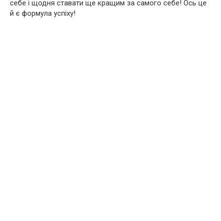
себе і щодня ставати ще кращим за самого себе! Ось це
й є формула успіху!