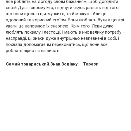
все роблять на догоду своїм бажанням, щоб догодити
своїй Душі і своєму Его, і відчути якусь радість від того,
що вони щось в цьому житті, та й можуть. Але це
здоровий та корисний егоїзм. Вони люблять бути в центрі
уваги, це наповнює їх енергією. Крім того, Леви дуже
люблять похвалу і лестощі, і мають в них велику потребу –
насправді, ці знаки дуже внутрішньо невпевнені в собі, і
похвала допомагає їм переконатись, що вони все
роблять вірно і є на висоті.
Самий товариський Знак Зодіаку – Терези
.