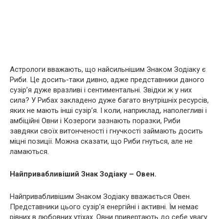
Астрологи вважають, що найсильнішим Знаком Зодіаку є
Риби. Це досить-таки дивно, адже представники даного
сузір’я дуже вразливі і сентиментальні. Звідки ж у них
сила? У Рибах закладено дуже багато внутрішніх ресурсів,
яких не мають інші сузір’я. І коли, наприклад, наполегливі і
амбіційні Овни і Козероги зазнають поразки, Риби
завдяки своїх витонченості і гнучкості займають досить
міцні позиції. Можна сказати, що Риби гнуться, але не
ламаються.
Найпривабливіший Знак Зодіаку – Овен.
Найпривабливішим Знаком Зодіаку вважається Овен.
Представники цього сузір’я енергійні і активні. Їм немає
рівних в любовних утіхах. Овни привертають до себе увагу