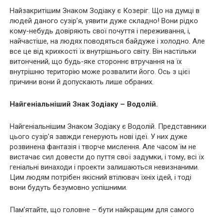
Найзакритішим Знаком Зодіаку є Козеріг. Що на думці в
людей даного сузір’я, уявити дуже складно! Вони рідко
кому-небудь довіряють свої почуття і переживання, і,
найчастіше, на людях поводяться байдуже і холодно. Але
все це від крихкості їх внутрішнього світу. Він настільки
витончений, що будь-яке стороннє втручання на їх
внутрішню територію може розвалити його. Ось з цієї
причини вони й допускають лише обраних.
Найгеніальніший Знак Зодіаку – Водолій.
Найгеніальнішим Знаком Зодіаку є Водолій. Представники
цього сузір’я завжди генерують нові ідеї. У них дуже
розвинена фантазія і творче мислення. Але часом їм не
вистачає сил довести до пуття свої задумки, і тому, всі їх
геніальні винаходи і проекти залишаються невизнаними.
Цим людям потрібен якісний втілювач їхніх ідей, і тоді
вони будуть безумовно успішними.
Пам’ятайте, що головне – бути найкращим для самого