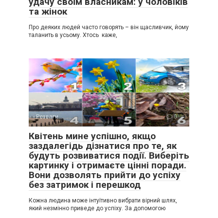
удачу своїм власникам: у чоловіків
та жінок
Про деяких людей часто говорять – він щасливчик, йому
таланить в усьому. Хтось каже,
Розваги
0
Квітень мине успішно, якщо
заздалегідь дізнатися про те, як
будуть розвиватися події. Виберіть
картинку і отримаєте цінні поради.
Вони дозволять прийти до успіху
без затримок і перешкод
Кожна людина може інтуїтивно вибрати вірний шлях,
який незмінно приведе до успіху. За допомогою