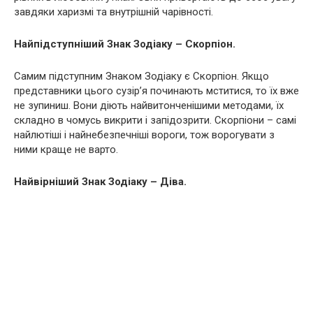
завдяки харизмі та внутрішній чарівності.
Найпідступніший Знак Зодіаку – Скорпіон.
Самим підступним Знаком Зодіаку є Скорпіон. Якщо
представники цього сузір’я починають мститися, то їх вже
не зупиниш. Вони діють найвитонченішими методами, їх
складно в чомусь викрити і запідозрити. Скорпіони – самі
найлютіші і найнебезпечніші вороги, тож ворогувати з
ними краще не варто.
Найвірніший Знак Зодіаку – Діва.