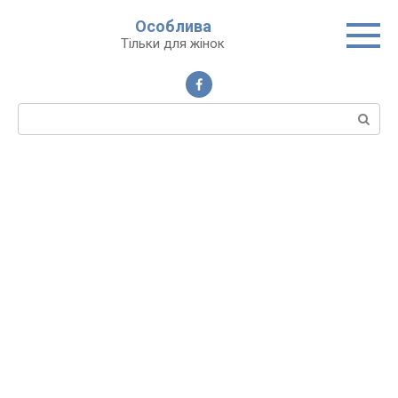
Перейти
Особлива
до
Тільки для жінок
вмісту
Пошук: