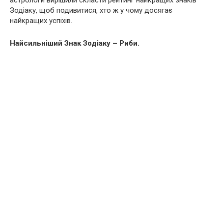
астрологи вирішили скласти рейтинг найкращих знаків
Зодіаку, щоб подивитися, хто ж у чому досягає
найкращих успіхів.
Найсильніший Знак Зодіаку – Риби.