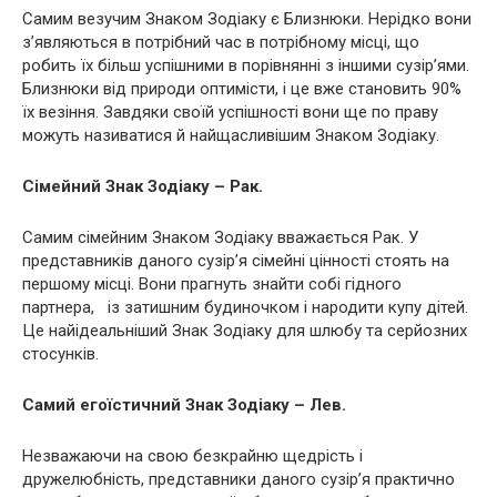
Самим везучим Знаком Зодіаку є Близнюки. Нерідко вони
з’являються в потрібний час в потрібному місці, що
робить їх більш успішними в порівнянні з іншими сузір’ями.
Близнюки від природи оптимісти, і це вже становить 90%
їх везіння. Завдяки своїй успішності вони ще по праву
можуть називатися й найщасливішим Знаком Зодіаку.
Сімейний Знак Зодіаку – Рак.
Самим сімейним Знаком Зодіаку вважається Рак. У
представників даного сузір’я сімейні цінності стоять на
першому місці. Вони прагнуть знайти собі гідного
партнера, із затишним будиночком і народити купу дітей.
Це найідеальніший Знак Зодіаку для шлюбу та серйозних
стосунків.
Самий егоїстичний Знак Зодіаку – Лев.
Незважаючи на свою безкрайню щедрість і
дружелюбність, представники даного сузір’я практично