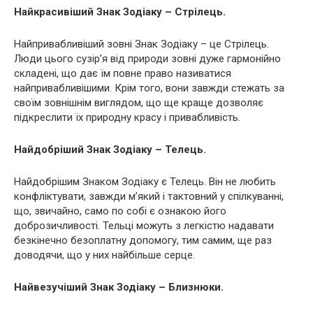
Найкрасивіший Знак Зодіаку – Стрілець.
Найпривабливіший зовні Знак Зодіаку – це Стрілець.
Люди цього сузір’я від природи зовні дуже гармонійно
складені, що дає їм повне право називатися
найпривабливішими. Крім того, вони завжди стежать за
своїм зовнішнім виглядом, що ще краще дозволяє
підкреслити їх природну красу і привабливість.
Найдобріший Знак Зодіаку – Телець.
Найдобрішим Знаком Зодіаку є Телець. Він не любить
конфліктувати, завжди м’який і тактовний у спілкуванні,
що, звичайно, само по собі є ознакою його
доброзичливості. Тельці можуть з легкістю надавати
безкінечно безоплатну допомогу, тим самим, ще раз
доводячи, що у них найбільше серце.
Найвезучіший Знак Зодіаку – Близнюки.