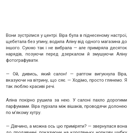
Вони зустрілися у центрі. Віра була в піднесеному настрої,
щебетала без упину, водила Аліну від одного магазина до
іншого. Сукню так і не вибрала — але приміряла десяток
нарядів, позуючи перед дзеркалом й змушуючи Аліну
фотографувати.
— Ой, дивись, який салон! — раптом вигукнула Віра,
вказуючи на вітрину, що сяє. — Ходімо, просто глянемо. Я
так люблю красиві речі.
Аліна покірно рушила за нею. У салоні пахло дорогими
парфумами. Віра пурхала між вішаків, проводячи долонею
по м’якому хутру.
— Дівчино, а можна ось цю приміряти? — звернулася вона
до продавчині, показуючи на коротеньку норкову шубку