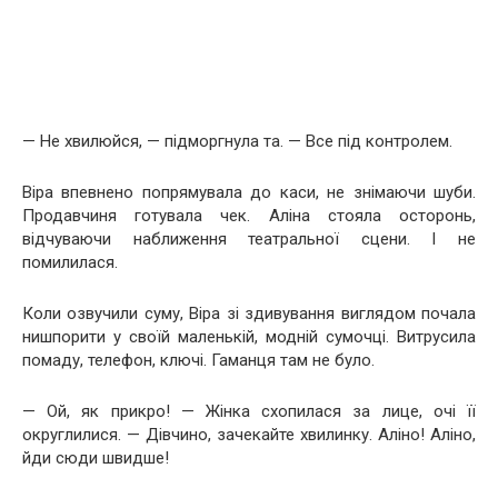
— Не хвилюйся, — підморгнула та. — Все під контролем.
Віра впевнено попрямувала до каси, не знімаючи шуби.
Продавчиня готувала чек. Аліна стояла осторонь,
відчуваючи наближення театральної сцени. І не
помилилася.
Коли озвучили суму, Віра зі здивування виглядом почала
нишпорити у своїй маленькій, модній сумочці. Витрусила
помаду, телефон, ключі. Гаманця там не було.
— Ой, як прикро! — Жінка схопилася за лице, очі її
округлилися. — Дівчино, зачекайте хвилинку. Аліно! Аліно,
йди сюди швидше!