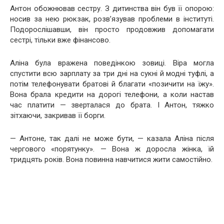
Антон обожнював сестру. З дитинства він був її опорою:
носив за нею рюкзак, розв’язував проблеми в інституті.
Подорослішавши, він просто продовжив допомагати
сестрі, тільки вже фінансово.
Аліна була вражена поведінкою зовиці. Віра могла
спустити всю зарплату за три дні на сукні й модні туфлі, а
потім телефонувати братові й благати «позичити на їжу».
Вона брала кредити на дорогі телефони, а коли настав
час платити — зверталася до брата. І Антон, тяжко
зітхаючи, закривав її борги.
— Антоне, так далі не може бути, — казала Аліна після
чергового «порятунку». — Вона ж доросла жінка, їй
тридцять років. Вона повинна навчитися жити самостійно.