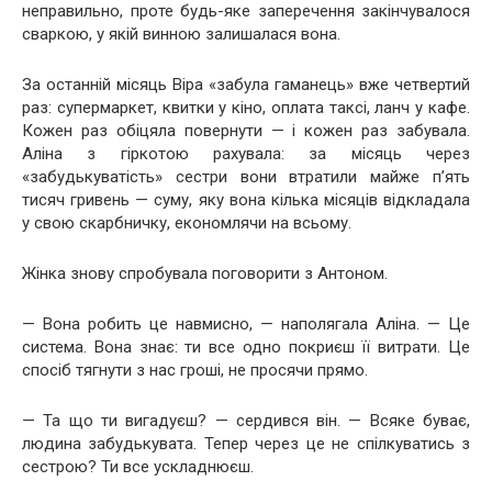
неправильно, проте будь-яке заперечення закінчувалося
сваркою, у якій винною залишалася вона.
За останній місяць Віра «забула гаманець» вже четвертий
раз: супермаркет, квитки у кіно, оплата таксі, ланч у кафе.
Кожен раз обіцяла повернути — і кожен раз забувала.
Аліна з гіркотою рахувала: за місяць через
«забудькуватість» сестри вони втратили майже п’ять
тисяч гривень — суму, яку вона кілька місяців відкладала
у свою скарбничку, економлячи на всьому.
Жінка знову спробувала поговорити з Антоном.
— Вона робить це навмисно, — наполягала Аліна. — Це
система. Вона знає: ти все одно покриєш її витрати. Це
спосіб тягнути з нас гроші, не просячи прямо.
— Та що ти вигадуєш? — сердився він. — Всяке буває,
людина забудькувата. Тепер через це не спілкуватись з
сестрою? Ти все ускладнюєш.