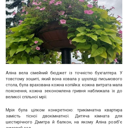
Аліна вела сімейний бюджет із точністю бухгалтера. У
товстому зошиті, який вона ховала у шухляді письмового
стола, була врахована кожна копійка: кожна витрата мала
пояснення, кожна зекономлена гривня наближала їх до
великої спільної мрії.
Мрія була цілком конкретною: трикімнатна квартира
замість тісної двокімнатної. Дитяча кімната для
шестирічного Дмитра й балкон, на якому Аліна розіб’є
зимовий сад.