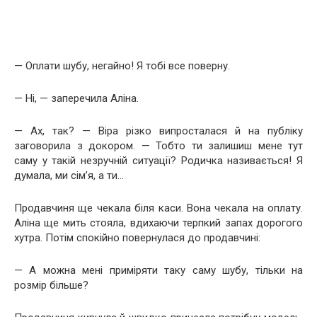
— Оплати шубу, негайно! Я тобі все поверну.
— Ні, — заперечила Аліна.
— Ах, так? — Віра різко випросталася й на публіку
заговорила з докором. — Тобто ти залишиш мене тут
саму у такій незручній ситуації? Родичка називається! Я
думала, ми сім’я, а ти…
Продавчиня ще чекала біля каси. Вона чекала на оплату.
Аліна ще мить стояла, вдихаючи терпкий запах дорогого
хутра. Потім спокійно повернулася до продавчині:
— А можна мені приміряти таку саму шубу, тільки на
розмір більше?