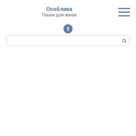
Перейти
Особлива
до
Тільки для жінок
вмісту
Пошук: