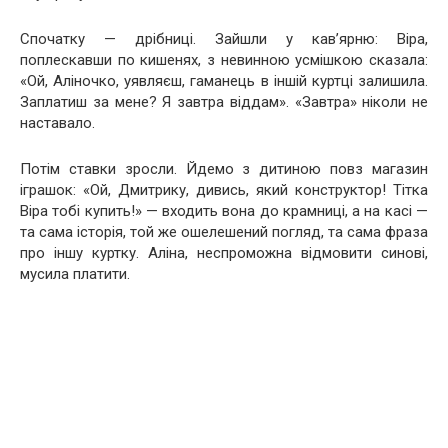
Спочатку — дрібниці. Зайшли у кав’ярню: Віра,
поплескавши по кишенях, з невинною усмішкою сказала:
«Ой, Аліночко, уявляєш, гаманець в іншій куртці залишила.
Заплатиш за мене? Я завтра віддам». «Завтра» ніколи не
наставало.
Потім ставки зросли. Йдемо з дитиною повз магазин
іграшок: «Ой, Дмитрику, дивись, який конструктор! Тітка
Віра тобі купить!» — входить вона до крамниці, а на касі —
та сама історія, той же ошелешений погляд, та сама фраза
про іншу куртку. Аліна, неспроможна відмовити синові,
мусила платити.