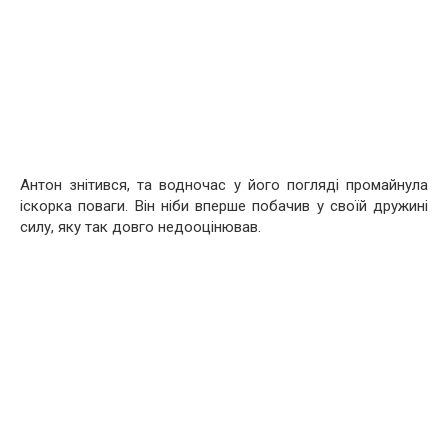
Антон знітився, та водночас у його погляді промайнула
іскорка поваги. Він ніби вперше побачив у своїй дружині
силу, яку так довго недооцінював.