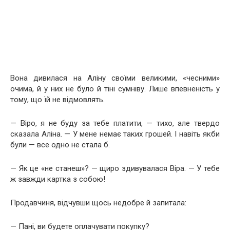
Вона дивилася на Аліну своїми великими, «чесними»
очима, й у них не було й тіні сумніву. Лише впевненість у
тому, що їй не відмовлять.
— Віро, я не буду за тебе платити, — тихо, але твердо
сказала Аліна. — У мене немає таких грошей. І навіть якби
були — все одно не стала б.
— Як це «не станеш»? — щиро здивувалася Віра. — У тебе
ж завжди картка з собою!
Продавчиня, відчувши щось недобре й запитала:
— Пані, ви будете оплачувати покупку?