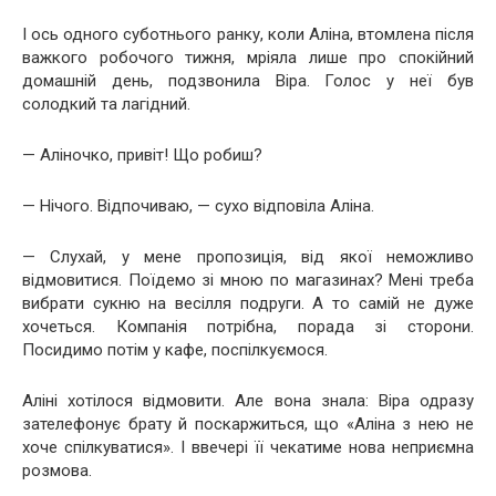
І ось одного суботнього ранку, коли Аліна, втомлена після
важкого робочого тижня, мріяла лише про спокійний
домашній день, подзвонила Віра. Голос у неї був
солодкий та лагідний.
— Аліночко, привіт! Що робиш?
— Нічого. Відпочиваю, — сухо відповіла Аліна.
— Слухай, у мене пропозиція, від якої неможливо
відмовитися. Поїдемо зі мною по магазинах? Мені треба
вибрати сукню на весілля подруги. А то самій не дуже
хочеться. Компанія потрібна, порада зі сторони.
Посидимо потім у кафе, поспілкуємося.
Аліні хотілося відмовити. Але вона знала: Віра одразу
зателефонує брату й поскаржиться, що «Аліна з нею не
хоче спілкуватися». І ввечері її чекатиме нова неприємна
розмова.