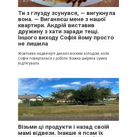
Життя
0
Ти з глузду зсунувся, — вигукнула
вона. — Виганяєш мене з нашої
квартири. Андрій виставив
дружину з хати заради тещі.
Іншого виходу Софія йому просто
не лишила
Жовтневе надвечір’я дихало вогким холодом, коли
Софія поверталася з роботи. Важка шкіряна сумка
відтягувала
Життя
0
Візьми ці продукти і назад своїй
мамі відвези. Інакше я псам їх