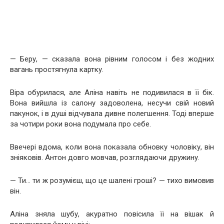
— Беру, — сказала вона рівним голосом і без жодних
вагань простягнула картку.
Віра обурилася, але Аліна навіть не подивилася в її бік.
Вона вийшла із салону задоволена, несучи свій новий
пакунок, і в душі відчувала дивне полегшення. Тоді вперше
за чотири роки вона подумала про себе.
Ввечері вдома, коли вона показала обновку чоловіку, він
зніяковів. Антон довго мовчав, розглядаючи дружину.
— Ти… ти ж розумієш, що це шалені гроші? — тихо вимовив
він.
Аліна зняла шубу, акуратно повісила її на вішак й