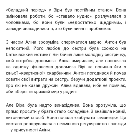
«Складний період» у Віри був постійним станом. Вона
змінювала роботи, бо «ставало нудно», розлучалася з
чоловіками, бо вони були «недостатньо щедрими», і
завжди знаходилися ті, хто були винні її проблемах.
З часом Аліна зрозуміла: сперечатися марно. Антон був
непохитний. Його любов до сестри була схожою на
батьківський інстинкт. Він бачив лише молодшу сестричку,
якій потрібна допомога. Аліна змирилася, але наполягла
на одному: фінансова допомога Вірі не повинна йти з
їхньої «квартирної» скарбнички. Антон погодився й почав
ховати свої витрати на сестру, беручи додаткові проєкти,
про які не казав дружині. Аліна вдавала, ніби не помічає,
аби зберегти крихкий мир у родині.
Але Віра була надто винахідлива. Вона зрозуміла, що
прямо просити у брата стало складніше, й знайшла новий,
витончений спосіб. Вона почала «забувати гаманець». Ця
вистава розігрувалася з незмінною регулярністю і завжди
— у присутності Аліни.