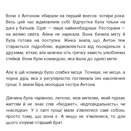
Вони з Антоном збирали на перший внесок чотири роки.
Весь цей час відмовляли собі. Відпустка була тільки на
дачі у батьків. Одяг — лише найнеобхідніше. Ресторани —
на великі свята. Аліна не нарікала. Вона бачила мету й
була готова на поступки. Жінка знала, що Антон теж
старається: підробляє, відмовляється від посиденьок з
друзями, зітхає, але мовчки їсть гречку замість улюблених
стейків. Вони були командою, яка йшла до однієї мети.
Але в цій команді було слабке місце. Точніше, не місце, а
чорна діра, яка з регулярністю поглинала їхні накопичені
гроші. Її звали Віра, молодша сестра Антона.
Дівчина була чарівною, легкою, мов метелик, який пурхає
життям й не знає слів «бюджет», «відповідальність» чи
«наслідки». У її світі гроші мали з’являтися самі собою,
просто тому, що вона є. А якщо не з’являлися, то для
цього існував старший брат.