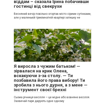
віддам – сказала Ірина побачивши
гостинці від свекрухи
Весняний вечір повільно огортав місто сірими сутінками,
але у маленькій трикімнатній квартирі затишку не
Життя
0
Я виросла з чужим батьком! —
зірвалася на крик Олена,
вскакуючи з-за столу. — Ти
позбавила його права вибору! Ти
зробила з нього дурня, а з мене —
інструмент своєї брехні
Сьома річниця весілля — це мідне або вовняне весілля.
Зазвичай пари дарують одне одному