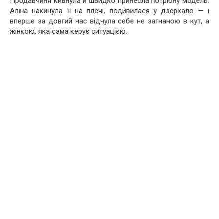
Продавчиня кивнула й швидко принесла потрібну модель.
Аліна накинула її на плечі, подивилася у дзеркало — і
вперше за довгий час відчула себе не загнаною в кут, а
жінкою, яка сама керує ситуацією.