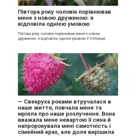
Півтора року чоловік порівнював
мене з новою дружиною: я
відповіла однією умовою
Півтора року чоловік порівнював мене з новою
дружиною: я відповіла однією умовою У п’ятницю
Життя
0
— Свекруха роками втручалася в
наше життя, повчала мене та
мріяла про наше розлучення. Вона
вважала мене невартою її сина й
напророкувала мені самотність і
сімейний крах, але доля вирішила