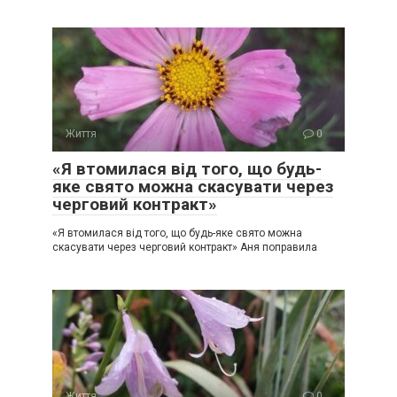
Життя
0
«Я втомилася від того, що будь-
яке свято можна скасувати через
черговий контракт»
«Я втомилася від того, що будь-яке свято можна
скасувати через черговий контракт» Аня поправила
Життя
0