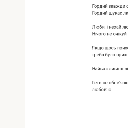
Гордий завжди о
Гордий шукає лю
Люби, і нехай лю
Нічого не очікуй.
Якщо щось прихо
треба було прих
Найважливіші лі
Геть не обов’яз
любов’ю.