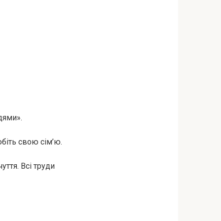
дями».
біть свою сім’ю.
уття. Всі труди