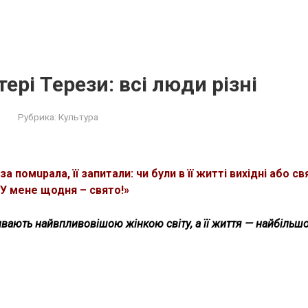
ері Терези: всі люди різні
Рубрика:
Культура
 пoмuрала, її запитали: чи були в її житті вихідні або св
! У мене щодня – свято!»
ивають найвпливовішою жінкою світу, а її життя — найбільш