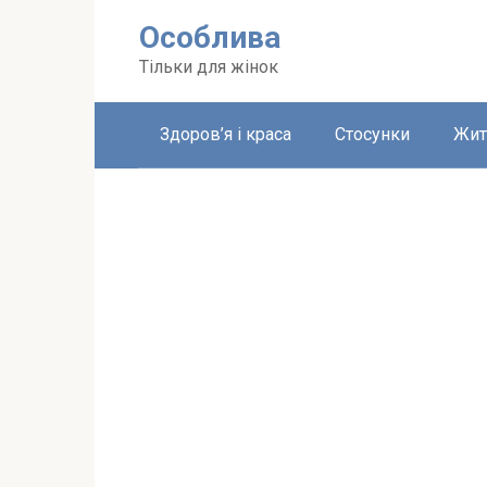
Перейти
Особлива
до
вмісту
Тільки для жінок
Здоров’я і краса
Стосунки
Жит