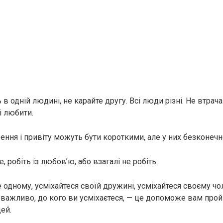
 одній людині, не карайте другу. Всі люди різні. Не втрача
 і любити.
ення і привіту можуть бути короткими, але у них безконечн
, робіть із любов’ю, або взагалі не робіть.
 одному, усміхайтеся своїй дружині, усміхайтеся своєму чо
еважливо, до кого ви усміхаєтеся, — це допоможе вам про
ей.