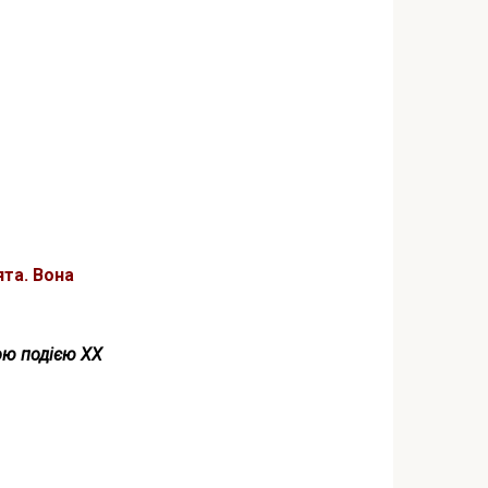
ята. Вона
ою подією ХХ