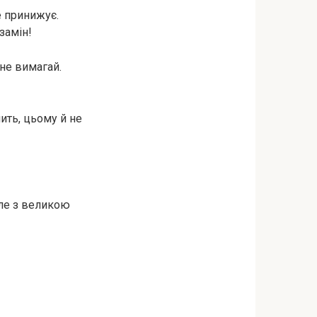
е принижує.
замін!
 не вимагай.
ить, цьому й не
але з великою