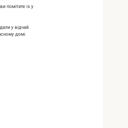
ви помітите їх у
дали у відчай.
асному домі.