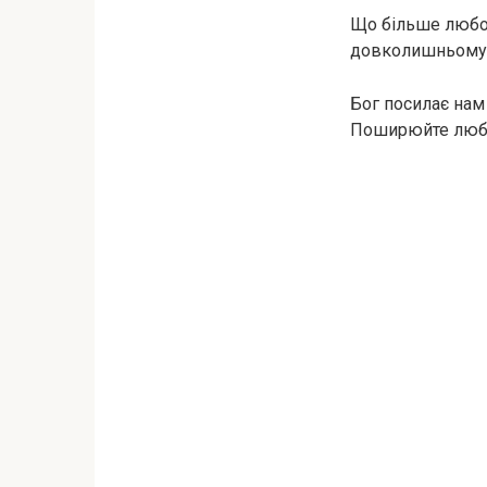
Що більше любові
довколишньому с
Бог посилає нам 
Поширюйте любов