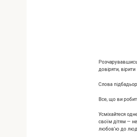
Розчарувавшись в
довіряти, вірити
Слова підбадьор
Все, що ви робите
Усміхайтеся одне
своїм дітям — н
любов’ю до люд