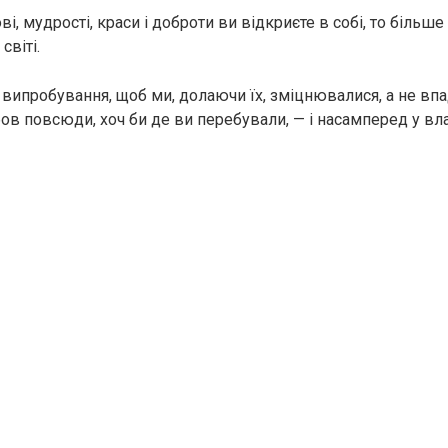
, мудрості, краси і доброти ви відкриєте в собі, то більше 
віті.
випробування, щоб ми, долаючи їх, зміцнювалися, а не впа
 повсюди, хоч би де ви перебували, — і насамперед у вл