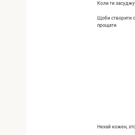
Коли ти засуджує
Щоби створити с
прощати.
Нехай кожен, хт