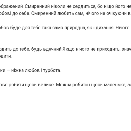
бражений. Смиренний ніколи не сердиться, бо ніщо його н
бові до себе. Смиренний любить сам, нічого не очікуючи в
бов буде для тебе така само природна, як і дихання. Нічого
дить до тебе, будь вдячний Якщо нічого не приходить, знач
одити.
ки — ніжна любов і турбота.
ково робити щось велике. Можна робити і щось маленьке, 