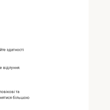
йте здатності
е відлуння.
ловікові та
йнятися більшою