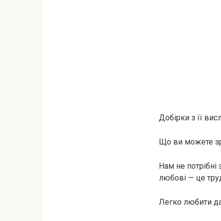
Добірки з її ви
Що ви можете зр
Нам не потрібні 
любові — це тру
Легко любити да