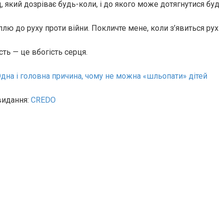
 який дозріває будь-коли, і до якого може дотягнутися буд
плю до руху проти вiйни. Покличте мене, коли з’явиться рух
ть — це вбогість серця.
дна і головна причина, чому не можна «шльопати» дітей
видання:
CREDO