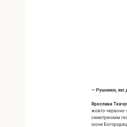
— Рушники, які 
Ярослава Ткачу
жовто-червоно-з
симетричним ге
ікони Богородиці