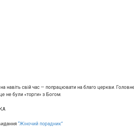
а навіть свій час — попрацювати на благо церкви. Головн
це не були «торги» з Богом.
КА
 видання
“Жіночий порадник”