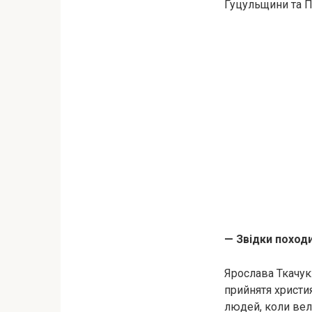
Гуцульщини та П
— Звідки поход
Ярослава Ткачук
прийнятя христи
людей, коли вел