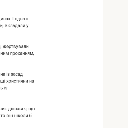
нах. І одна з
и, вкладали у
ти, жeртвували
аним проханням,
на із засад
рші християни на
ь із
ник дізнався, що
то він ніколи б