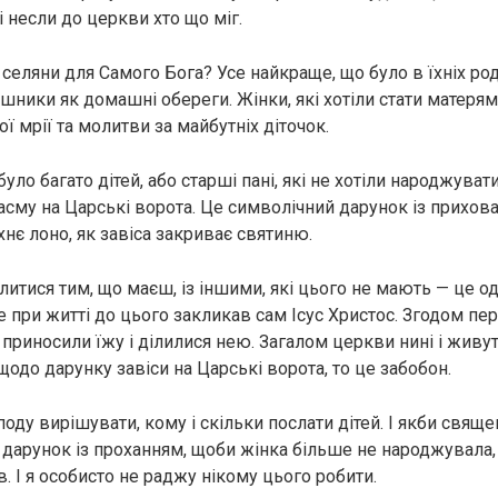
і несли до церкви хто що міг.
селяни для Самого Бога? Усе найкраще, що було в їхніх роди
шники як домашні обереги. Жінки, які хотіли стати матерям
ї мрії та молитви за майбутніх діточок.
 було багато дітей, або старші пані, які не хотіли народжува
тасму на Царські ворота. Це символічний дарунок із прихов
хнє лоно, як завіса закриває святиню.
литися тим, що маєш, із іншими, які цього не мають — це од
 при житті до цього закликав сам Ісус Христос. Згодом пе
 приносили їжу і ділилися нею. Загалом церкви нині і живут
 щодо дарунку завіси на Царські ворота, то це забобон.
оду вирішувати, кому і скільки послати дітей. І якби свяще
дарунок із проханням, щоби жінка більше не народжувала, 
. І я особисто не раджу нікому цього робити.