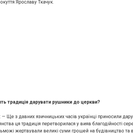
окуття Ярославу Ткачук.
ить традиція дарувати рушники до церкви?
: — Ще з давних язичницьких часів українці приносили дару
янства ця традиція перетворилася у вияв благодійності сер
ьможі жeртвували великі суми грошей на будівництво та