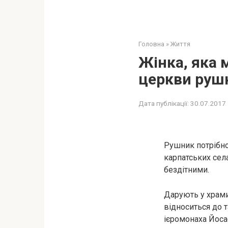
Головна
»
Життя
Жінка, яка 
церкви рушн
Дата публікації:
30.07.2017
Рушник потрібно 
карпатських сел
бездітними.
Дарують у храми
відноситься до т
ієромонаха Йоса