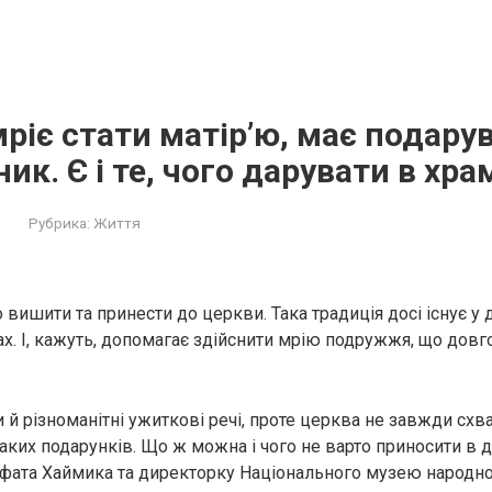
мріє стати матір’ю, має подару
ик. Є і те, чого дарувати в хр
Рубрика:
Життя
вишити та принести до церкви. Така традиція досі існує у 
ах. І, кажуть, допомагає здійснити мрію подружжя, що довг
 й різноманітні ужиткові речі, проте церква не завжди схв
аких подарунків. Що ж можна і чого не варто приносити в 
фата Хаймика та директорку Національного музею народн