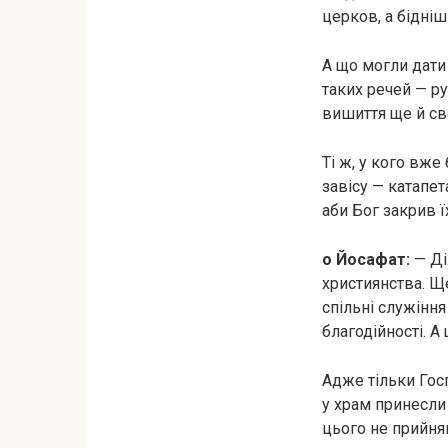
церков, а бідніш
А що могли дати 
таких речей — ру
вишиття ще й сво
Ті ж, у кого вже
завісу — катапе
аби Бог закрив ї
о Йосафат:
— Ді
християнства. Ще
спільні служіння
благодійності. А
Адже тільки Госп
у храм принесли 
цього не прийняв