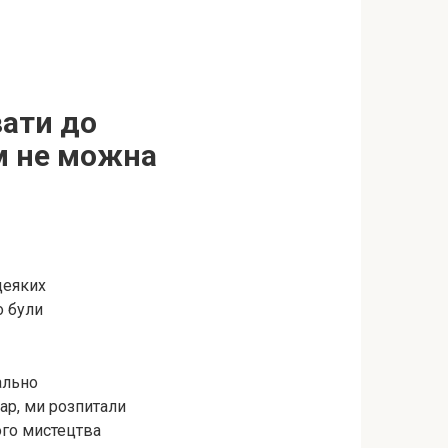
вати до
ам не можна
деяких
о були
ально
дар, ми розпитали
ого мистецтва