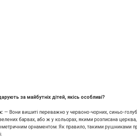
дарують за майбутніх дітей, якісь особливі?
к:
— Вони вишиті переважно у червоно-чорних, синьо-голуб
елених барвах, або ж у кольорах, якими розписана церква,
ометричним орнаментом. Як правило, такими рушниками 
.