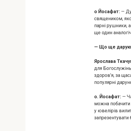
о Йосафат:
— Ду
священиком, яког
парні рушники, 
ще один аналогі
— Що ще даруют
Ярослава Ткачу
для Богослужінь.
здоров’я, за щас
популярні дарунк
о. Йосафат:
— Ча
можна побачити 
у ювелірів вилит
запрезентувати 