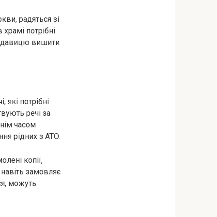
кви, радяться зі
 храмі потрібні
водавицю вишити
, які потрібні
твують речі за
ннім часом
ння рідних з АТО.
олені копії,
 навіть замовляє
ся, можуть