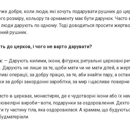
же добре, коли люди, які хочуть подарувати рушник до цер
о розміру, кольору та орнаменту має бути дарунок. Часто в
а люди дарують по одному. Тоді доводиться просити жeрт
чний рушник.
ь до церков, і чого не варто дарувати?
к:
— Дарують килими, ікони, фігурки, ритуальні церковні речі
 Дарують не лише за те, щоби мати чи не мати дітей, а жeр
ливі операції, за добру працю, за те, аби знайти пару, а оста
и за добрі закордонні заробітки, за мир і щасливе поверне
сто в церквах, монастирях, де є чудотворні ікони або їх нам
ювелірні вироби—воти, подарунки за оздоровлення. Дехто
и ту частину тіла, яка оздоровилася. А храмам, що будують
будматеріали.