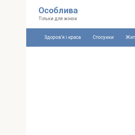
Перейти
Особлива
до
вмісту
Тільки для жінок
Здоров’я і краса
Стосунки
Жит