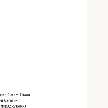
нки богам. Після
ед багатих
 впорядкування