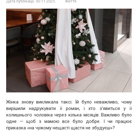
Дата публікації:
30.11.2025
Життя
Жінка знову викликала таксі. Їй було неважливо, чому
вирішили надрукувати її роман, і хто з’явиться у її
колишнього чоловіка через кілька місяців. Важливо було
одне — щоб з мамою все було добре. І чи працює
приказка «на чужому нещасті щастя не збудуєш»?