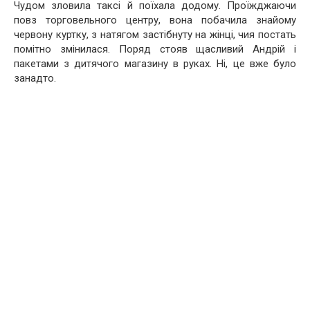
Чудом зловила таксі й поїхала додому. Проїжджаючи
повз торговельного центру, вона побачила знайому
червону куртку, з натягом застібнуту на жінці, чия постать
помітно змінилася. Поряд стояв щасливий Андрій і
пакетами з дитячого магазину в руках. Ні, це вже було
занадто.