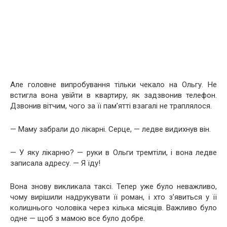
Але головне випробування тільки чекало на Ольгу. Не
встигла вона увійти в квартиру, як задзвонив телефон.
Дзвонив вітчим, чого за її пам’ятті взагалі не траплялося.
— Маму забрали до лікарні. Серце, — ледве видихнув він.
— У яку лікарню? — руки в Ольги тремтіли, і вона ледве
записала адресу. — Я їду!
Вона знову викликала таксі. Тепер уже було неважливо,
чому вирішили надрукувати її роман, і хто з’явиться у її
колишнього чоловіка через кілька місяців. Важливо було
одне — щоб з мамою все було добре.