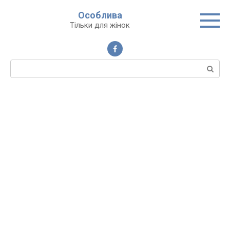
Перейти
Особлива
до
Тільки для жінок
вмісту
Пошук: