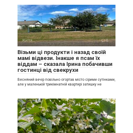
Життя
0
Візьми ці продукти і назад своїй
мамі відвези. Інакше я псам їх
віддам – сказала Ірина побачивши
гостинці від свекрухи
Весняний вечір повільно огортав місто сірими сутінками,
але у маленькій трикімнатній квартирі затишку не