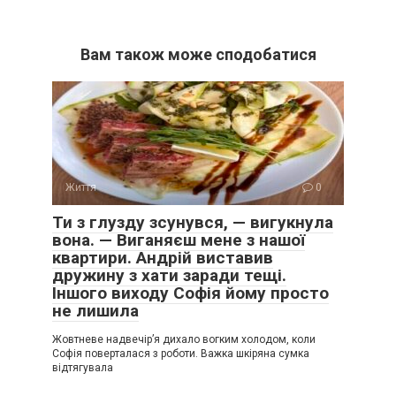
Вам також може сподобатися
Життя
0
Ти з глузду зсунувся, — вигукнула
вона. — Виганяєш мене з нашої
квартири. Андрій виставив
дружину з хати заради тещі.
Іншого виходу Софія йому просто
не лишила
Жовтневе надвечір’я дихало вогким холодом, коли
Софія поверталася з роботи. Важка шкіряна сумка
відтягувала