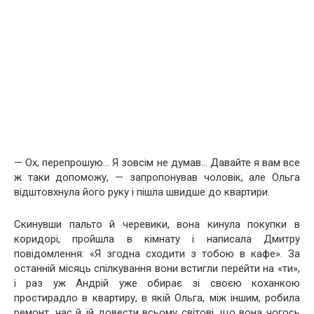
— Ох, перепрошую… Я зовсім не думав… Давайте я вам все
ж таки допоможу, — запропонував чоловік, але Ольга
відштовхнула його руку і пішла швидше до квартири.
Скинувши пальто й черевики, вона кинула покупки в
коридорі, пройшла в кімнату і написала Дмитру
повідомлення: «Я згодна сходити з тобою в кафе». За
останній місяць спілкування вони встигли перейти на «ти»,
і раз уж Андрій уже обирає зі своєю коханкою
простирадло в квартиру, в якій Ольга, між іншим, робила
ремонт, час й їй довести всьому світові, що вона чогось