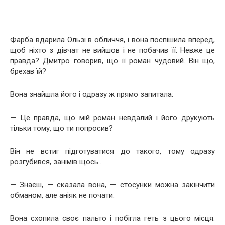
Фарба вдарила Ользі в обличчя, і вона поспішила вперед,
щоб ніхто з дівчат не вийшов і не побачив її. Невже це
правда? Дмитро говорив, що її роман чудовий. Він що,
брехав їй?
Вона знайшла його і одразу ж прямо запитала:
— Це правда, що мій роман невдалий і його друкують
тільки тому, що ти попросив?
Він не встиг підготуватися до такого, тому одразу
розгубився, занімів щось…
— Знаєш, — сказала вона, — стосунки можна закінчити
обманом, але аніяк не почати.
Вона схопила своє пальто і побігла геть з цього місця.