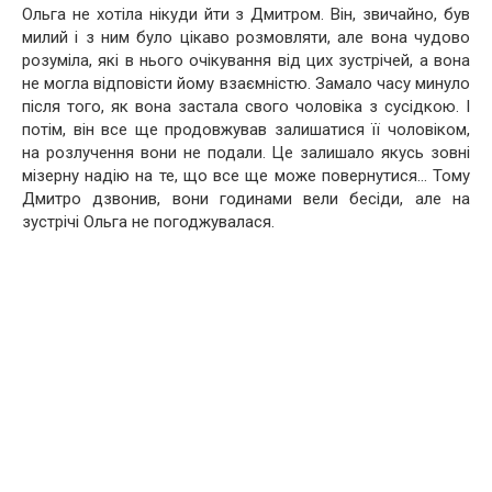
Ольга не хотіла нікуди йти з Дмитром. Він, звичайно, був
милий і з ним було цікаво розмовляти, але вона чудово
розуміла, які в нього очікування від цих зустрічей, а вона
не могла відповісти йому взаємністю. Замало часу минуло
після того, як вона застала свого чоловіка з сусідкою. І
потім, він все ще продовжував залишатися її чоловіком,
на розлучення вони не подали. Це залишало якусь зовні
мізерну надію на те, що все ще може повернутися… Тому
Дмитро дзвонив, вони годинами вели бесіди, але на
зустрічі Ольга не погоджувалася.