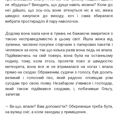
не збудуєш»? Виходить, що дуще навіть можна? Коли до
неї дійшло, що ось-ось вони зіткнуться ніс в ніс, жінка
швидко кинулася до виходу, хоч і сама збиралася
вибрати простирадло й пару наволочок.
Додому вона їхала наче в тумані, не бажаючи змиритися з
такою несправедливістю в цьому світі. Йшла жінка від
зупинки, численні покупки стирчали з паперових пакетів і
чіплялися за ноги, так що кілька разів вона ледь не впала.
Підіймаючись на свій поверх, вона була на останньому
подиху, тому, коли хтось пролетів повз зі швидкістю
метеорита, вона все ж не втрималася на ногах і впала
прямо на сходах. Ображеним, судячи з голосу, був досить
великий і голосний пес, який радісно сповіщав усім
сусідам про свою появу. Незабаром з’явився і господар,
який також підіймався сходами, і, побачивши Ольгу,
запитав:
— Ви що, впали? Вам допомогти? Обережніше треба бути,
на вулиці сніг, а коли заходиш у приміщення…