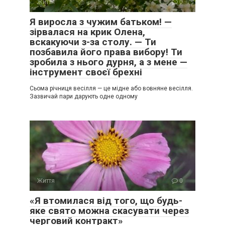
Життя
0
Я виросла з чужим батьком! —
зірвалася на крик Олена,
вскакуючи з-за столу. — Ти
позбавила його права вибору! Ти
зробила з нього дурня, а з мене —
інструмент своєї брехні
Сьома річниця весілля — це мідне або вовняне весілля.
Зазвичай пари дарують одне одному
Життя
0
«Я втомилася від того, що будь-
яке свято можна скасувати через
черговий контракт»