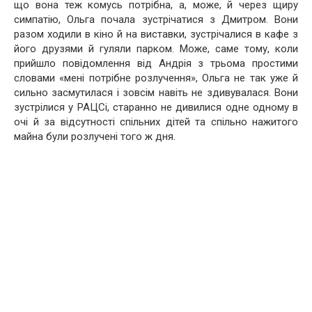
що вона теж комусь потрібна, а, може, й через щиру
симпатію, Ольга почала зустрічатися з Дмитром. Вони
разом ходили в кіно й на виставки, зустрічалися в кафе з
його друзями й гуляли парком. Може, саме тому, коли
прийшло повідомлення від Андрія з трьома простими
словами «мені потрібне розлучення», Ольга не так уже й
сильно засмутилася і зовсім навіть не здивувалася. Вони
зустрілися у РАЦСі, старанно не дивилися одне одному в
очі й за відсутності спільних дітей та спільно нажитого
майна були розлучені того ж дня.