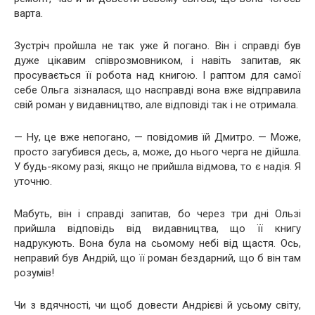
варта.
Зустріч пройшла не так уже й погано. Він і справді був
дуже цікавим співрозмовником, і навіть запитав, як
просувається її робота над книгою. І раптом для самої
себе Ольга зізналася, що насправді вона вже відправила
свій роман у видавництво, але відповіді так і не отримала.
— Ну, це вже непогано, — повідомив їй Дмитро. — Може,
просто загубився десь, а, може, до нього черга не дійшла.
У будь-якому разі, якщо не прийшла відмова, то є надія. Я
уточню.
Мабуть, він і справді запитав, бо через три дні Ользі
прийшла відповідь від видавництва, що її книгу
надрукують. Вона була на сьомому небі від щастя. Ось,
неправий був Андрій, що її роман бездарний, що б він там
розумів!
Чи з вдячності, чи щоб довести Андрієві й усьому світу,