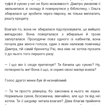
туфлі й сукню у неї не було можливості. Дмитро умовляв її
звільнитися зі складу й повернутися у бібліотеку, і Ольга
збиралася це зробити через півроку, як тільки виплатить
решту кредиту.
Взагалі-то, вона не збиралася підслуховувати, це вийшло
випадково. Вона поверталася з вбиральні й трохи
заплуталася. Проходячи повз одного із кабінетів, вона
почула два жіночі голоси, один з яких належав помічниці
Дмитра, тій самій брюнетці Раї, яка ніяк не хотіла пускати
її до нього того першого разу.
— І що він її сюди притягнув? Ти бачила цю сукню? Ну,
потворність же! Вона її що, зі скрині своєї матері взяла?
Голос другої жінки був їй незнайомий.
— Та ти просто ревнуєш, бо закохана в нього як кішка.
Нормальна сукня, безсмачна, звичайно, але що ти від неї
хотіла. Ти її шедевр читала взагалі? Діма благав прийняти