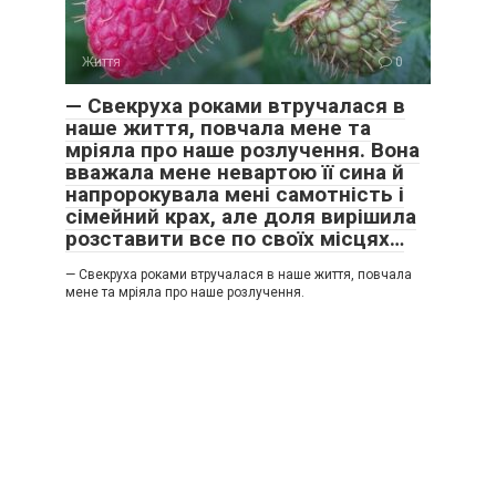
Життя
0
— Свекруха роками втручалася в
наше життя, повчала мене та
мріяла про наше розлучення. Вона
вважала мене невартою її сина й
напророкувала мені самотність і
сімейний крах, але доля вирішила
розставити все по своїх місцях…
— Свекруха роками втручалася в наше життя, повчала
мене та мріяла про наше розлучення.