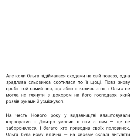
Але коли Ольга підіймалася сходами на свій поверх, одна
зрадлива сльозинка скотилася по її щоці. Повз знову
пробіг той самий пес, що збив її колись з ніг, і Ольга не
могла не глянути з докором на його господаря, який
розвів руками й усміхнувся.
На честь Нового року у видавництві влаштовували
корпоратив, і Дмитро умовив її піти з ним — це не
заборонялося, і багато хто приводив своїх половинок.
Ольга була йому вдячна — на своєму складі вигуляти