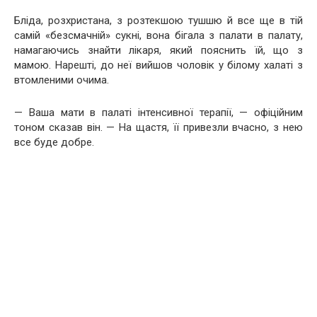
Бліда, розхристана, з розтекшою тушшю й все ще в тій
самій «безсмачній» сукні, вона бігала з палати в палату,
намагаючись знайти лікаря, який пояснить їй, що з
мамою. Нарешті, до неї вийшов чоловік у білому халаті з
втомленими очима.
— Ваша мати в палаті інтенсивної терапії, — офіційним
тоном сказав він. — На щастя, її привезли вчасно, з нею
все буде добре.