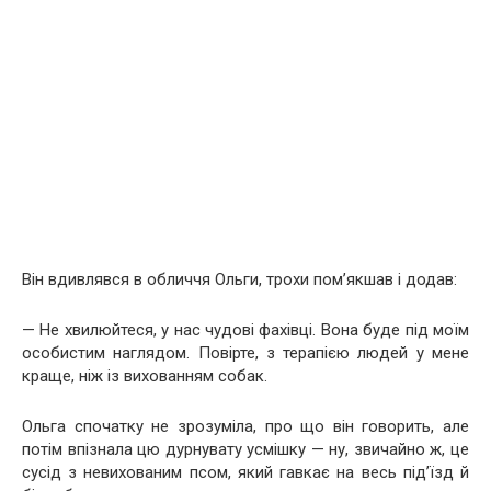
Він вдивлявся в обличчя Ольги, трохи пом’якшав і додав:
— Не хвилюйтеся, у нас чудові фахівці. Вона буде під моїм
особистим наглядом. Повірте, з терапією людей у мене
краще, ніж із вихованням собак.
Ольга спочатку не зрозуміла, про що він говорить, але
потім впізнала цю дурнувату усмішку — ну, звичайно ж, це
сусід з невихованим псом, який гавкає на весь під’їзд й