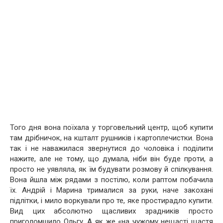
Того дня вона поїхала у торговельний центр, щоб купити
там дрібничок, на кшталт рушників і картоплечистки. Вона
так і не наважилася звернутися до чоловіка і поділити
нажите, але не тому, що думала, ніби він буде проти, а
просто не уявляла, як їм будувати розмову й спілкування.
Вона йшла між рядами з постілю, коли раптом побачила
їх. Андрій і Марина трималися за руки, наче закохані
підлітки, і мило воркували про те, яке простирадло купити.
Вид цих абсолютно щасливих зрадників просто
приголомшило Ольгу. А як же «на чужому нещасті щастя