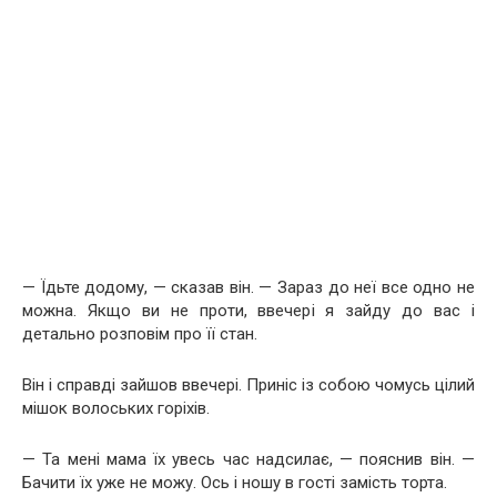
— Їдьте додому, — сказав він. — Зараз до неї все одно не
можна. Якщо ви не проти, ввечері я зайду до вас і
детально розповім про її стан.
Він і справді зайшов ввечері. Приніс із собою чомусь цілий
мішок волоських горіхів.
— Та мені мама їх увесь час надсилає, — пояснив він. —
Бачити їх уже не можу. Ось і ношу в гості замість торта.