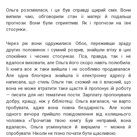
Ольга розсміялася, і це був справді щирий сміх. Вони
випили чаю, обговорили стан її матері й подальші
прогнози. Вони були сприятливі. Як і прогнози на їхні
стосунки…
Через рік вони одружилися. Обоє, переживши зраду
других половинок і сумний розрив, знайшли втіху в цих
спокійних і чесних стосунках. Пса, правда, так і не
вдалося виховати, але Ольга його скоро навіть полюбила.
Її книга все ж таки вийшла і не особливо продавалася.
Але одна блогерка знайшла її електронну адресу й
написала, що стиль Ольги так схожий на її власний, що
вона не може втратити таке щастя й пропонує їй роботу
— писати для неї тематичні пости. Зарплату пропонувала
добру, кращу, ніж у бібліотеці. Ольга вагалася, чи варто
пробувати, адже вона повна бездарність. Але коли
одного вечора прийшло повідомлення від колишнього
чоловіка «Прочитав твою книгу. Був неправий, вона
вдалася», Ольга усміхнулася й вирішила — можна й
спробувати. Ніколи не пізно почати бути щасливою.