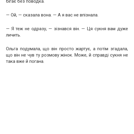
бігає без поводка.
— Ой, — сказала вона. — А я вас не впізнала.
— Я теж не одразу, — зізнався він. — Ця сукня вам дуже
личить.
Ольга подумала, що він просто жартує, а потім згадала,
що він не чув ту розмову жінок. Може, й справді сукня не
така вже й погана.