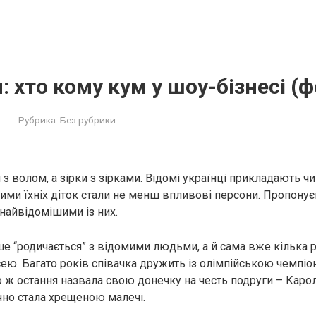
: хто кому кум у шоу-бізнесі (ф
Рубрика:
Без рубрики
л з волом, а зірки з зірками. Відомі українці прикладають 
ними їхніх діток стали не менш впливові персони. Пропону
 найвідомішими із них.
ше “родичається” з відомими людьми, а й сама вже кілька р
ю. Багато років співачка дружить із олімпійською чемпі
 ж остання назвала свою донечку на честь подруги – Каролі
но стала хрещеною малечі.