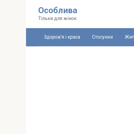
Перейти
Особлива
до
вмісту
Тільки для жінок
Здоров’я і краса
Стосунки
Жит