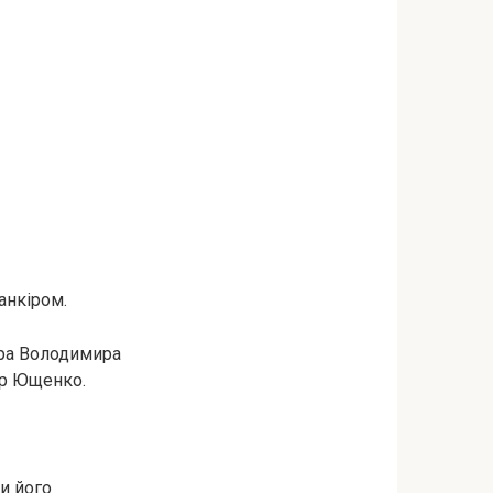
анкіром.
ора Володимира
ор Ющенко.
и його