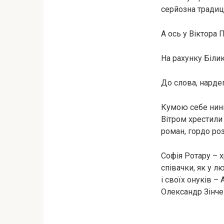
серйозна традиці
А ось у Віктора 
На рахунку Біли
До слова, нарде
Кумою себе нині
Вітром хрестили 
роман, гордо роз
Софія Ротару – х
співачки, як у 
і своїх онуків –
Олександр Зінчен