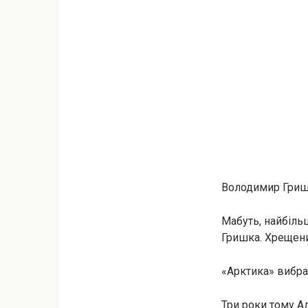
Володимир Гришк
Мабуть, найбіль
Гришка. Хрещени
«Арктика» вибра
Три роки тому А