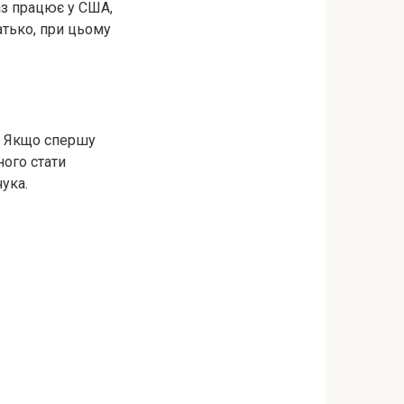
аз працює у США,
тько, при цьому
то. Якщо спершу
ного стати
ука.