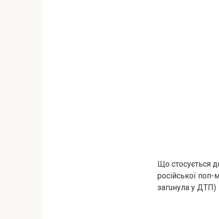
Що стосується д
російської поп-
загuнула у ДTП)