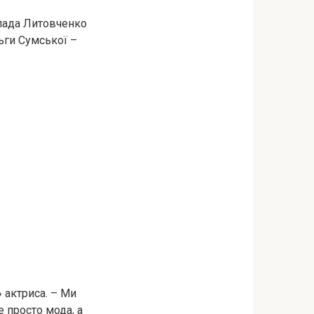
лада Литовченко
ьги Сумської –
 актриса. – Ми
е просто мода, а