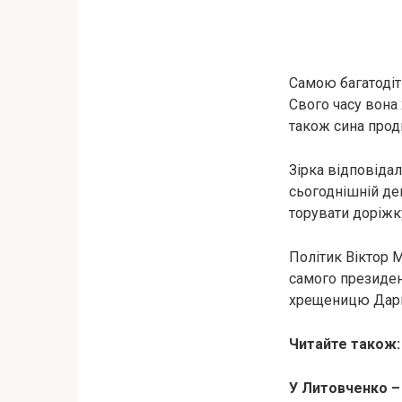
Самою багатодіт
Свого часу вона
також сина прод
Зірка відповідал
сьогоднішній де
торувати доріжк
Політик Віктор 
самого президент
хрещеницю Даринк
Читайте також
У Литовченко –