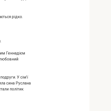
ається рідко.
.
чим Геннадієм
и любовний
одруги. У сім’ї
ила сина Руслана
стали політик