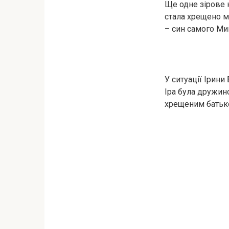
Ще одне зірове 
стала хрещено м
– син самого Ми
У ситуації Ірини
Іра була дружин
хрещеним батьком