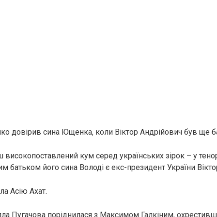
о довірив сина Ющенка, коли Віктор Андрійович був ще б
ш високопоставлений кум серед українських зірок – у тен
м батьком його сина Володі є екс-президент України Вікт
ла Асію Ахат.
лла Пугачова поріднилася з Максимом Галкіним, охрестивш