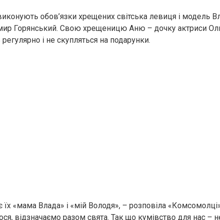
иконують обов’язки хрещених світська левиця і модель В
мир Горянський. Свою хрещеницю Аню – дочку актриси Ол
регулярно і не скупляться на подарунки.
 їх «мама Влада» і «мій Володя», – розповіла «Комсомолці»
ося, відзначаємо разом свята. Так що кумівство для нас – н