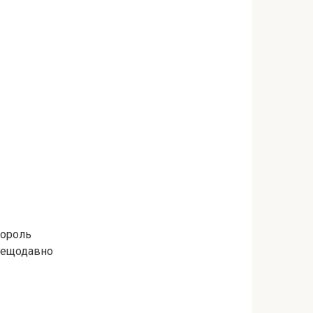
Король
 нещодавно