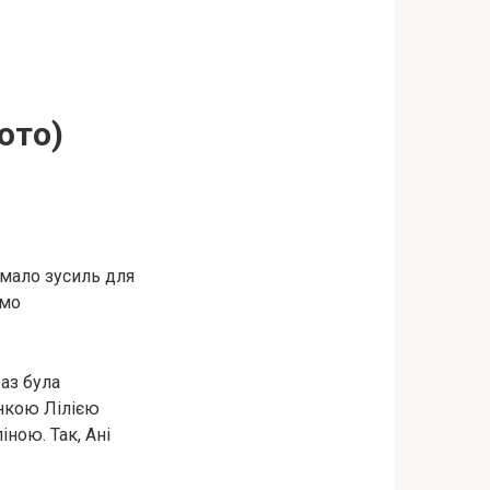
ото)
чимало зусиль для
ємо
аз була
онкою Лілією
ною. Так, Ані