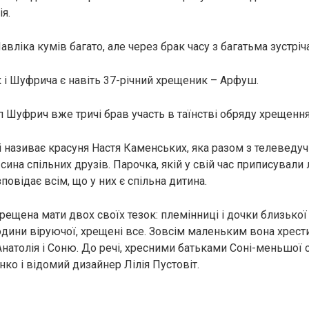
я.
Павліка кумів багато, але через брак часу з багатьма зустріч
к і Шуфрича є навіть 37-річний хрещеник – Арфуш.
п Шуфрич вже тричі брав участь в таїнстві обряду хрещення
 називає красуня Настя Каменських, яка разом з телеведу
сина спільних друзів. Парочка, якій у свій час приписувал
повідає всім, що у них є спільна дитина.
рещена мати двох своїх тезок: племінниці і дочки близької п
людини віруючої, хрещені все. Зовсім маленьким вона хрест
 Анатолія і Соню. До речі, хресними батьками Соні-меньшої 
ко і відомий дизайнер Лілія Пустовіт.