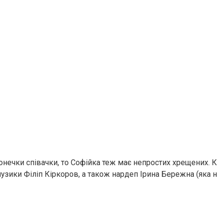
онечки співачки, то Софійка теж має непростих хрещених. 
музики Філіп Кіркоров, а також нардеп Ірина Бережна (яка