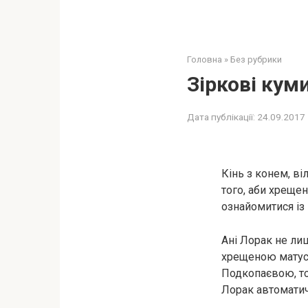
Головна
»
Без рубрики
Зіркові куми
Дата публікації:
24.09.2017
Кінь з конем, ві
того, аби хреще
ознайомитися із
Ані Лорак не ли
хрещеною матусе
Подкопаєвою, то
Лорак автоматич