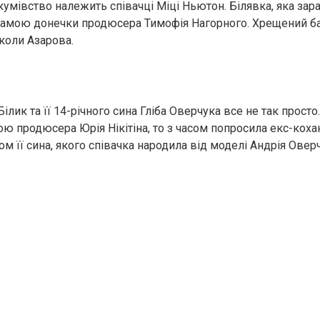
кумівство належить співачці Міці Ньютон. Білявка, яка зар
амою донечки продюсера Тимофія Нагорного. Хрещений ба
коли Азарова.
 Білик та її 14-річного сина Гліба Оверчука все не так прос
ою продюсера Юрія Нікітіна, то з часом попросила екс-коха
 її сина, якого співачка народила від моделі Андрія Оверч