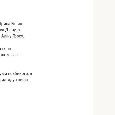
рина Білик.
а Діану, а
Аліну Гросу.
 їх на
допомагає
уми неабикого, а
о відвідує свою