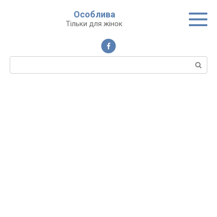
Перейти
Особлива
до
Тільки для жінок
вмісту
Пошук: