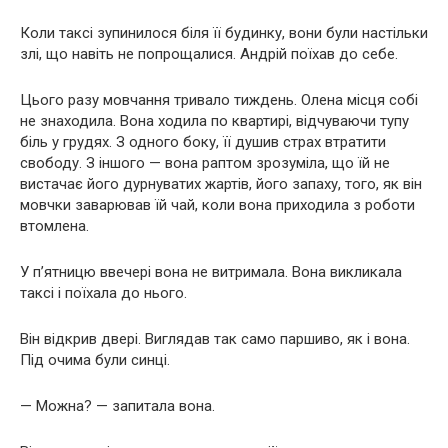
Коли таксі зупинилося біля її будинку, вони були настільки
злі, що навіть не попрощалися. Андрій поїхав до себе.
Цього разу мовчання тривало тиждень. Олена місця собі
не знаходила. Вона ходила по квартирі, відчуваючи тупу
біль у грудях. З одного боку, її душив страх втратити
свободу. З іншого — вона раптом зрозуміла, що їй не
вистачає його дурнуватих жартів, його запаху, того, як він
мовчки заварював їй чай, коли вона приходила з роботи
втомлена.
У п’ятницю ввечері вона не витримала. Вона викликала
таксі і поїхала до нього.
Він відкрив двері. Виглядав так само паршиво, як і вона.
Під очима були синці.
— Можна? — запитала вона.