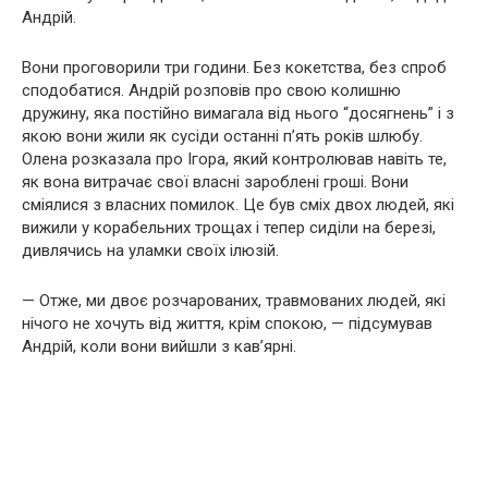
Андрій.
Вони проговорили три години. Без кокетства, без спроб
сподобатися. Андрій розповів про свою колишню
дружину, яка постійно вимагала від нього “досягнень” і з
якою вони жили як сусіди останні п’ять років шлюбу.
Олена розказала про Ігора, який контролював навіть те,
як вона витрачає свої власні зароблені гроші. Вони
сміялися з власних помилок. Це був сміх двох людей, які
вижили у корабельних трощах і тепер сиділи на березі,
дивлячись на уламки своїх ілюзій.
— Отже, ми двоє розчарованих, травмованих людей, які
нічого не хочуть від життя, крім спокою, — підсумував
Андрій, коли вони вийшли з кав’ярні.