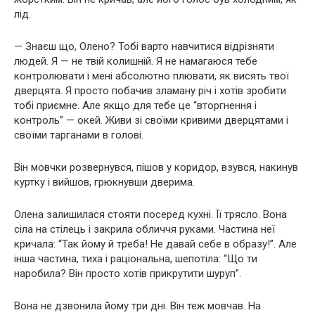
лід.
— Знаєш що, Олено? Тобі варто навчитися відрізняти
людей. Я — не твій колишній. Я не намагаюся тебе
контролювати і мені абсолютно плювати, як висять твої
дверцята. Я просто побачив зламану річ і хотів зробити
тобі приємне. Але якщо для тебе це “вторгнення і
контроль” — окей. Живи зі своїми кривими дверцятами і
своїми тарганами в голові.
Він мовчки розвернувся, пішов у коридор, взувся, накинув
куртку і вийшов, грюкнувши дверима.
Олена залишилася стояти посеред кухні. Її трясло. Вона
сіла на стілець і закрила обличчя руками. Частина неї
кричала: “Так йому й треба! Не давай себе в образу!”. Але
інша частина, тиха і раціональна, шепотіла: “Що ти
наробила? Він просто хотів прикрутити шуруп”.
Вона не дзвонила йому три дні. Він теж мовчав. На