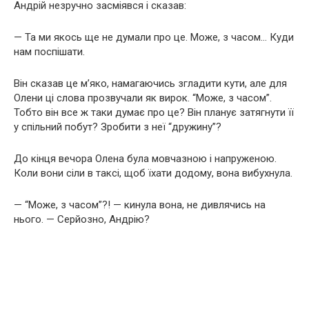
Андрій незручно засміявся і сказав:
— Та ми якось ще не думали про це. Може, з часом… Куди
нам поспішати.
Він сказав це м’яко, намагаючись згладити кути, але для
Олени ці слова прозвучали як вирок. “Може, з часом”.
Тобто він все ж таки думає про це? Він планує затягнути її
у спільний побут? Зробити з неї “дружину”?
До кінця вечора Олена була мовчазною і напруженою.
Коли вони сіли в таксі, щоб їхати додому, вона вибухнула.
— “Може, з часом”?! — кинула вона, не дивлячись на
нього. — Серйозно, Андрію?