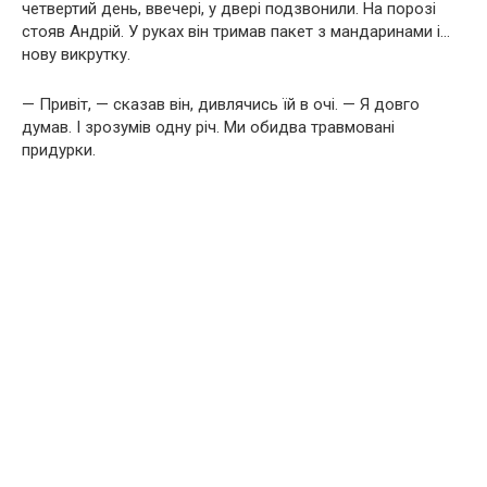
четвертий день, ввечері, у двері подзвонили. На порозі
стояв Андрій. У руках він тримав пакет з мандаринами і…
нову викрутку.
— Привіт, — сказав він, дивлячись їй в очі. — Я довго
думав. І зрозумів одну річ. Ми обидва травмовані
придурки.