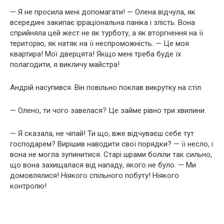
— Я не просила мені допомагати! — Олена відчула, як
всередині закипає ірраціональна паніка і злість. Вона
сприйняла цей жест не як турботу, а як вторгнення на її
територію, як натяк на її неспроможність. — Це моя
квартира! Мої дверцята! Якщо мені треба буде їх
полагодити, я викличу майстра!
Андрій насупився. Він повільно поклав викрутку на стіл.
— Олено, ти чого завелася? Це займе рівно три хвилини.
— Я сказала, не чіпай! Ти що, вже відчуваєш себе тут
господарем? Вирішив наводити свої порядки? — її несло, і
вона не могла зупинитися. Старі шрами боліли так сильно,
що вона захищалася від нападу, якого не було. — Ми
домовлялися! Ніякого спільного побуту! Ніякого
контролю!