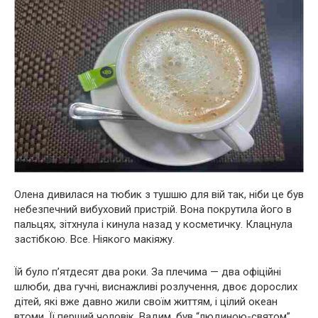
Олена дивилася на тюбик з тушшю для вій так, ніби це був
небезпечний вибуховий пристрій. Вона покрутила його в
пальцях, зітхнула і кинула назад у косметичку. Клацнула
застібкою. Все. Ніякого макіяжу.
Їй було п’ятдесят два роки. За плечима — два офіційні
шлюби, два гучні, виснажливі розлучення, двоє дорослих
дітей, які вже давно жили своїм життям, і цілий океан
втоми. Її перший чоловік, Вадим, був “людиною-святом”,