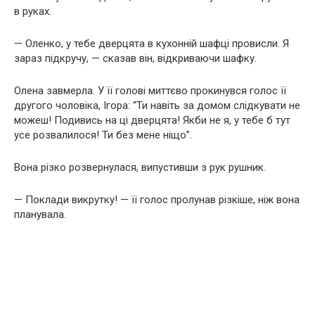
в руках.
— Оленко, у тебе дверцята в кухонній шафці провисли. Я
зараз підкручу, — сказав він, відкриваючи шафку.
Олена завмерла. У її голові миттєво прокинувся голос її
другого чоловіка, Ігора: “Ти навіть за домом слідкувати не
можеш! Подивись на ці дверцята! Якби не я, у тебе б тут
усе розвалилося! Ти без мене ніщо”.
Вона різко розвернулася, випустивши з рук рушник.
— Поклади викрутку! — її голос пролунав різкіше, ніж вона
планувала.