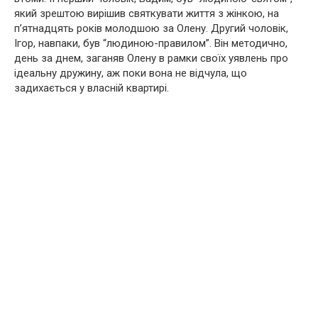
який зрештою вирішив святкувати життя з жінкою, на
п’ятнадцять років молодшою за Олену. Другий чоловік,
Ігор, навпаки, був “людиною-правилом”. Він методично,
день за днем, заганяв Олену в рамки своїх уявлень про
ідеальну дружину, аж поки вона не відчула, що
задихається у власній квартирі.