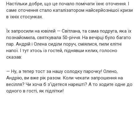
Настільки добре, що це почало помічати їхнє оточення. І
саме оточення стало каталізатором найсерйознішої кризи
в їхніх стосунках.
Їх запросили на ювілей — Світлана, та сама подруга, яка їх
познайомила, святкувала 50-річчя. На вечірці було багато
пар. Андрій і Олена сиділи поруч, сміялися, пили елітні
напої. І тут хтось із гостей, піднявши келих, голосно
сказав:
— Ну, а тепер тост за нашу солодку парочку! Олено,
Андрію, ви вже рік разом. Коли чекати запрошення на
весілля? Чи хоча б з’їдетеся нарешті? А то ходите одне до
одного в гості, як підлітки!