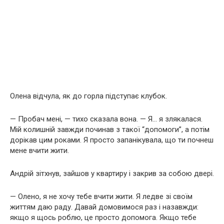
Олена відчула, як до горла підступає клубок.
— Пробач мені, — тихо сказала вона. — Я… я злякалася.
Мій колишній завжди починав з такої “допомоги”, а потім
дорікав цим роками. Я просто запанікувала, що ти почнеш
мене вчити жити.
Андрій зітхнув, зайшов у квартиру і закрив за собою двері.
— Олено, я не хочу тебе вчити жити. Я ледве зі своїм
життям даю раду. Давай домовимося раз і назавжди:
якщо я щось роблю, це просто допомога. Якщо тебе