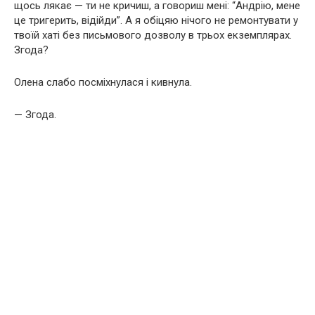
щось лякає — ти не кричиш, а говориш мені: “Андрію, мене
це тригерить, відійди”. А я обіцяю нічого не ремонтувати у
твоїй хаті без письмового дозволу в трьох екземплярах.
Згода?
Олена слабо посміхнулася і кивнула.
— Згода.