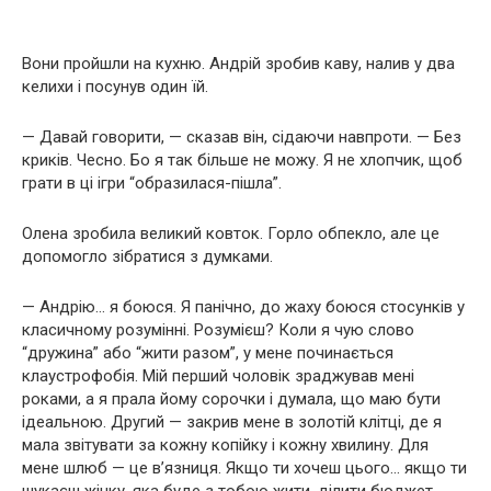
Вони пройшли на кухню. Андрій зробив каву, налив у два
келихи і посунув один їй.
— Давай говорити, — сказав він, сідаючи навпроти. — Без
криків. Чесно. Бо я так більше не можу. Я не хлопчик, щоб
грати в ці ігри “образилася-пішла”.
Олена зробила великий ковток. Горло обпекло, але це
допомогло зібратися з думками.
— Андрію… я боюся. Я панічно, до жаху боюся стосунків у
класичному розумінні. Розумієш? Коли я чую слово
“дружина” або “жити разом”, у мене починається
клаустрофобія. Мій перший чоловік зраджував мені
роками, а я прала йому сорочки і думала, що маю бути
ідеальною. Другий — закрив мене в золотій клітці, де я
мала звітувати за кожну копійку і кожну хвилину. Для
мене шлюб — це в’язниця. Якщо ти хочеш цього… якщо ти
шукаєш жінку, яка буде з тобою жити, ділити бюджет,