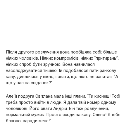
Після другого розлучення вона пообіцяла собі: більше
ніяких чоловіків. Ніяких компромісів, ніяких “притирань”,
ніяких спроб бути зручною. Вона навчилася
насолоджуватися тишею. Їй подобалося пити ранкову
каву, дивлячись у вікно, і знати, що ніхто не запитає: “А
що у нас на сніданок?”.
Але її подруга Світлана мала інші плани. “Ти киснеш! Тобі
треба просто вийти в люди. Я дала твій номер одному
чоловікові. Його звати Андрій. Він теж розлучений,
нормальний мужик. Просто сходи на каву, Олено! Я тебе
благаю, заради мене!”