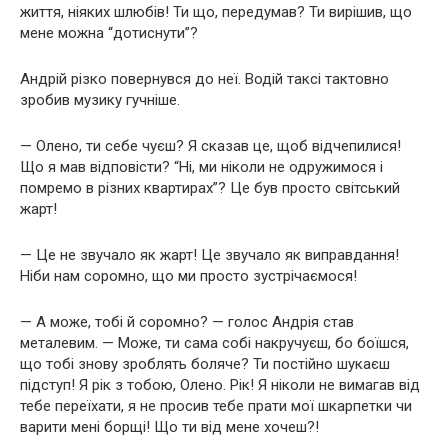
життя, ніяких шлюбів! Ти що, передумав? Ти вирішив, що
мене можна “дотиснути”?
Андрій різко повернувся до неї. Водій таксі тактовно
зробив музику гучніше.
— Олено, ти себе чуєш? Я сказав це, щоб відчепилися!
Що я мав відповісти? “Ні, ми ніколи не одружимося і
помремо в різних квартирах”? Це був просто світський
жарт!
— Це не звучало як жарт! Це звучало як виправдання!
Ніби нам соромно, що ми просто зустрічаємося!
— А може, тобі й соромно? — голос Андрія став
металевим. — Може, ти сама собі накручуєш, бо боїшся,
що тобі знову зроблять боляче? Ти постійно шукаєш
підступ! Я рік з тобою, Олено. Рік! Я ніколи не вимагав від
тебе переїхати, я не просив тебе прати мої шкарпетки чи
варити мені борщі! Що ти від мене хочеш?!