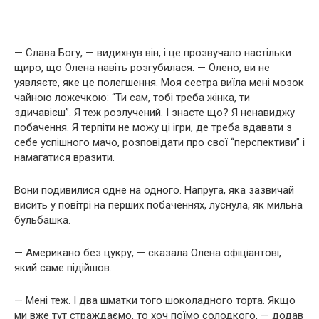
— Слава Богу, — видихнув він, і це прозвучало настільки
щиро, що Олена навіть розгубилася. — Олено, ви не
уявляєте, яке це полегшення. Моя сестра виїла мені мозок
чайною ложечкою: “Ти сам, тобі треба жінка, ти
здичавієш”. Я теж розлучений. І знаєте що? Я ненавиджу
побачення. Я терпіти не можу ці ігри, де треба вдавати з
себе успішного мачо, розповідати про свої “перспективи” і
намагатися вразити.
Вони подивилися одне на одного. Напруга, яка зазвичай
висить у повітрі на перших побаченнях, луснула, як мильна
бульбашка.
— Американо без цукру, — сказала Олена офіціантові,
який саме підійшов.
— Мені теж. І два шматки того шоколадного торта. Якщо
ми вже тут страждаємо, то хоч поїмо солодкого, — додав