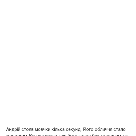
Андрій стояв мовчки кілька секунд. Його обличчя стало
жорстким. Він не кричав, але його голос був холодним, як