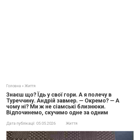
Головна
»
Життя
Знаєш що? Їдь у свої гори. А я полечу в
Туреччину. Андрій завмер. — Окремо? — А
чому ні? Ми ж не сіамські близнюки.
Відпочинемо, скучимо одне за одним
Дата публікації:
05.05.2026
Життя