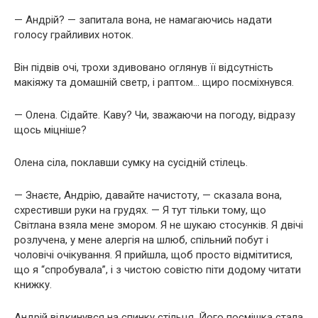
— Андрій? — запитала вона, не намагаючись надати
голосу грайливих ноток.
Він підвів очі, трохи здивовано оглянув її відсутність
макіяжу та домашній светр, і раптом… щиро посміхнувся.
— Олена. Сідайте. Каву? Чи, зважаючи на погоду, відразу
щось міцніше?
Олена сіла, поклавши сумку на сусідній стілець.
— Знаєте, Андрію, давайте начистоту, — сказала вона,
схрестивши руки на грудях. — Я тут тільки тому, що
Світлана взяла мене змором. Я не шукаю стосунків. Я двічі
розлучена, у мене алергія на шлюб, спільний побут і
чоловічі очікування. Я прийшла, щоб просто відмітитися,
що я “спробувала”, і з чистою совістю піти додому читати
книжку.
Андрій відкинувся на спинку стільця. Його посмішка стала