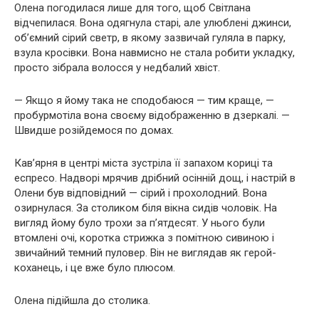
Олена погодилася лише для того, щоб Світлана
відчепилася. Вона одягнула старі, але улюблені джинси,
об’ємний сірий светр, в якому зазвичай гуляла в парку,
взула кросівки. Вона навмисно не стала робити укладку,
просто зібрала волосся у недбалий хвіст.
— Якщо я йому така не сподобаюся — тим краще, —
пробурмотіла вона своєму відображенню в дзеркалі. —
Швидше розійдемося по домах.
Кав’ярня в центрі міста зустріла її запахом кориці та
еспресо. Надворі мрячив дрібний осінній дощ, і настрій в
Олени був відповідний — сірий і прохолодний. Вона
озирнулася. За столиком біля вікна сидів чоловік. На
вигляд йому було трохи за п’ятдесят. У нього були
втомлені очі, коротка стрижка з помітною сивиною і
звичайний темний пуловер. Він не виглядав як герой-
коханець, і це вже було плюсом.
Олена підійшла до столика.