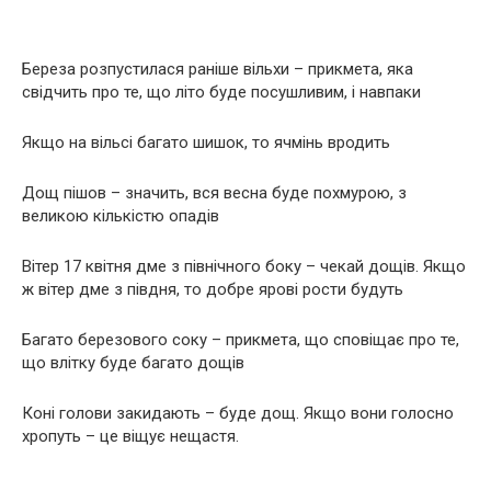
Береза розпустилася раніше вільхи – прикмета, яка
свідчить про те, що літо буде посушливим, і навпаки
Якщо на вільсі багато шишок, то ячмінь вродить
Дощ пішов – значить, вся весна буде похмурою, з
великою кількістю опадів
Вітер 17 квітня дме з північного боку – чекай дощів. Якщо
ж вітер дме з півдня, то добре ярові рости будуть
Багато березового соку – прикмета, що сповіщає про те,
що влітку буде багато дощів
Коні голови закидають – буде дощ. Якщо вони голосно
хропуть – це віщує нещастя.