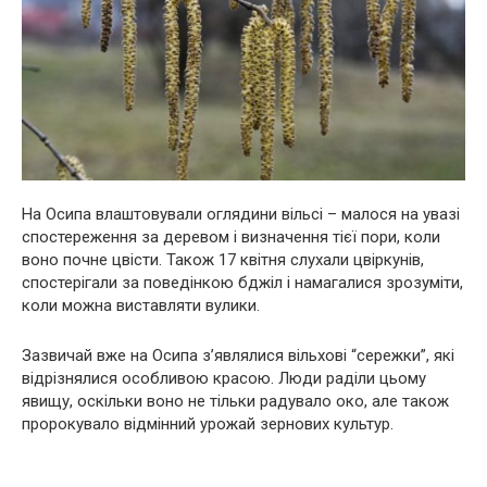
На Осипа влаштовували оглядини вільсі – малося на увазі
спостереження за деревом і визначення тієї пори, коли
воно почне цвісти. Також 17 квітня слухали цвіркунів,
спостерігали за поведінкою бджіл і намагалися зрозуміти,
коли можна виставляти вулики.
Зазвичай вже на Осипа з’являлися вільхові “сережки”, які
відрізнялися особливою красою. Люди раділи цьому
явищу, оскільки воно не тільки радувало око, але також
пророкувало відмінний урожай зернових культур.