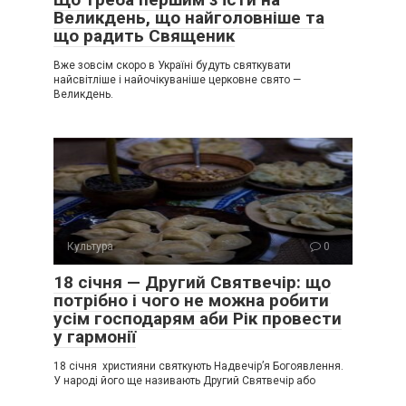
Великдень, що найголовніше та
що радить Священик
Вже зовсім скоро в Україні будуть святкувати
найсвітліше і найочікуваніше церковне свято —
Великдень.
Культура
0
18 січня — Другий Святвечір: що
потрібно і чого не можна робити
усім господарям аби Рік провести
у гармонії
18 січня християни святкують Надвечір’я Богоявлення.
У народі його ще називають Другий Святвечір або