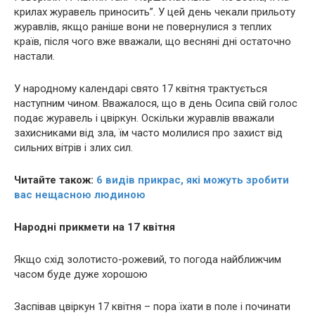
крилах журавель приносить”. У цей день чекали прильоту
журавлів, якщо раніше вони не повернулися з теплих
країв, після чого вже вважали, що весняні дні остаточно
настали.
У народному календарі свято 17 квітня трактується
наступним чином. Вважалося, що в день Осипа свій голос
подає журавель і цвіркун. Оскільки журавлів вважали
захисниками від зла, їм часто молилися про захист від
сильних вітрів і злих сил.
Читайте також:
6 видів прикрас, які можуть зробити
вас нещасною людиною
Народні прикмети на 17 квітня
Якщо схід золотисто-рожевий, то погода найближчим
часом буде дуже хорошою
Заспівав цвіркун 17 квітня – пора їхати в поле і починати