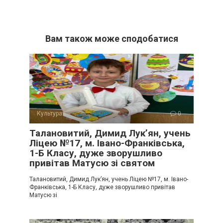
Вам також може сподобатися
Культура
0
Талановитий, Димид Лук’ян, учень
Ліцею №17, м. Івано-Франківська,
1-Б Класу, дуже зворушливо
привітав Матусю зі святом
Талановитий, Димид Лук’ян, учень Ліцею №17, м. Івано-
Франківська, 1-Б Класу, дуже зворушливо привітав
Матусю зі