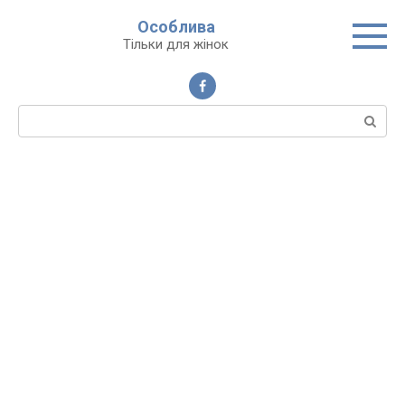
Перейти
Особлива
до
Тільки для жінок
вмісту
Пошук: