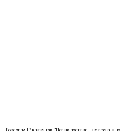
Говорили 17 квітня так: “Перша ластівка – не весна, її на