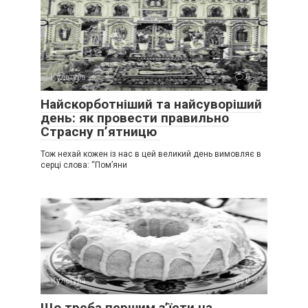
Культура
0
Найскорботніший та найсуворіший
день: як провести правильно
Страсну п’ятницю
Тож нехай кожен із нас в цей великий день вимовляє в
серці слова: “Пом’яни
Культура
0
Що треба першим з’їсти на