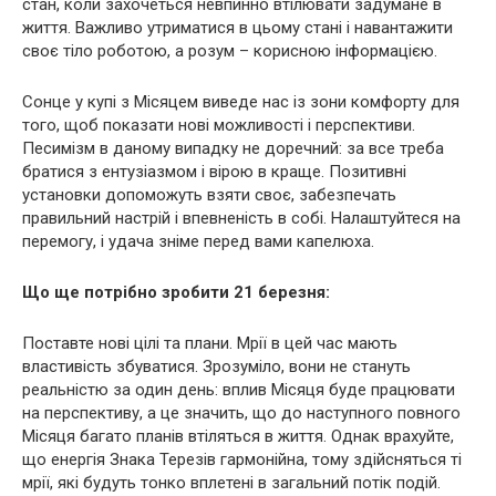
стан, коли захочеться невпинно втілювати задумане в
життя. Важливо утриматися в цьому стані і навантажити
своє тіло роботою, а розум – корисною інформацією.
Сонце у купі з Місяцем виведе нас із зони комфорту для
того, щоб показати нові можливості і перспективи.
Песимізм в даному випадку не доречний: за все треба
братися з ентузіазмом і вірою в краще. Позитивні
установки допоможуть взяти своє, забезпечать
правильний настрій і впевненість в собі. Налаштуйтеся на
перемогу, і удача зніме перед вами капелюха.
Що ще потрібно зробити 21 березня:
Поставте нові цілі та плани. Мрії в цей час мають
властивість збуватися. Зрозуміло, вони не стануть
реальністю за один день: вплив Місяця буде працювати
на перспективу, а це значить, що до наступного повного
Місяця багато планів втіляться в життя. Однак врахуйте,
що енергія Знака Терезів гармонійна, тому здійсняться ті
мрії, які будуть тонко вплетені в загальний потік подій.