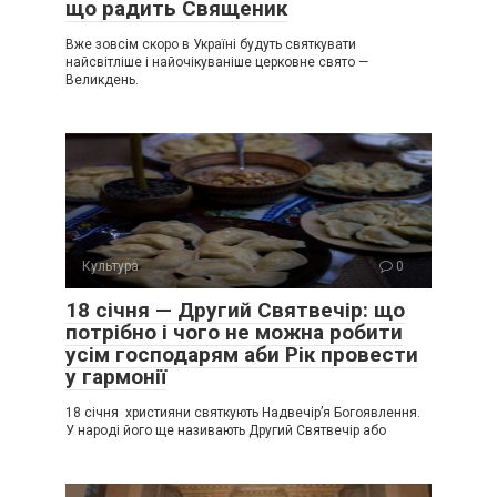
що радить Священик
Вже зовсім скоро в Україні будуть святкувати
найсвітліше і найочікуваніше церковне свято —
Великдень.
Культура
0
18 січня — Другий Святвечір: що
потрібно і чого не можна робити
усім господарям аби Рік провести
у гармонії
18 січня християни святкують Надвечір’я Богоявлення.
У народі його ще називають Другий Святвечір або