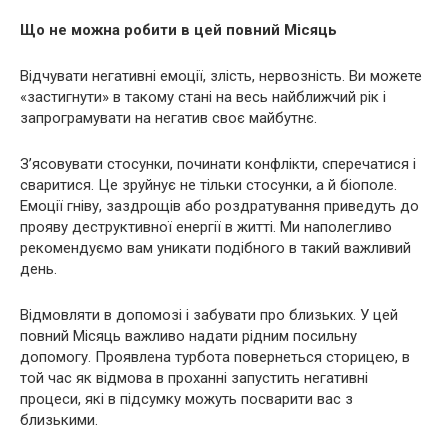
Що не можна робити в цей повний Місяць
Відчувати негативні емоції, злість, нервозність. Ви можете
«застигнути» в такому стані на весь найближчий рік і
запрограмувати на негатив своє майбутнє.
З’ясовувати стосунки, починати конфлікти, сперечатися і
сваритися. Це зруйнує не тільки стосунки, а й біополе.
Емоції гніву, заздрощів або роздратування приведуть до
прояву деструктивної енергії в житті. Ми наполегливо
рекомендуємо вам уникати подібного в такий важливий
день.
Відмовляти в допомозі і забувати про близьких. У цей
повний Місяць важливо надати рідним посильну
допомогу. Проявлена турбота повернеться сторицею, в
той час як відмова в проханні запустить негативні
процеси, які в підсумку можуть посварити вас з
близькими.