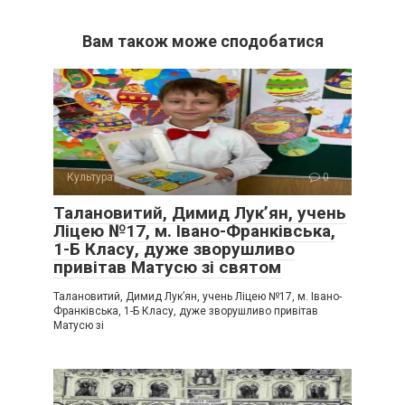
Вам також може сподобатися
Культура
0
Талановитий, Димид Лук’ян, учень
Ліцею №17, м. Івано-Франківська,
1-Б Класу, дуже зворушливо
привітав Матусю зі святом
Талановитий, Димид Лук’ян, учень Ліцею №17, м. Івано-
Франківська, 1-Б Класу, дуже зворушливо привітав
Матусю зі