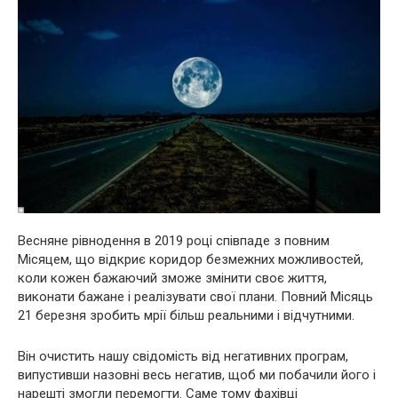
Весняне рівнодення в 2019 році співпаде з повним
Місяцем, що відкриє коридор безмежних можливостей,
коли кожен бажаючий зможе змінити своє життя,
виконати бажане і реалізувати свої плани. Повний Місяць
21 березня зробить мрії більш реальними і відчутними.
Він очистить нашу свідомість від негативних програм,
випустивши назовні весь негатив, щоб ми побачили його і
нарешті змогли перемогти. Саме тому фахівці