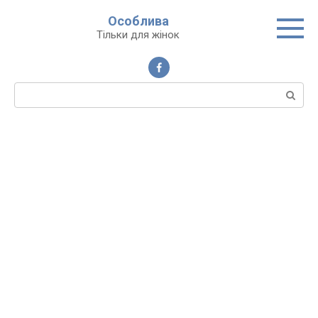
Перейти
Особлива
до
Тільки для жінок
вмісту
Пошук: