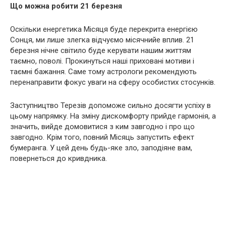
Що можна робити 21 березня
Оскільки енергетика Місяця буде перекрита енергією
Сонця, ми лише злегка відчуємо місячнийе вплив. 21
березня нічне світило буде керувати нашим життям
таємно, поволі. Прокинуться наші приховані мотиви і
таємні бажання. Саме тому астрологи рекомендують
перенаправити фокус уваги на сферу особистих стосунків.
Заступництво Терезів допоможе сильно досягти успіху в
цьому напрямку. На зміну дискомфорту прийде гармонія, а
значить, вийде домовитися з ким завгодно і про що
завгодно. Крім того, повний Місяць запустить ефект
бумеранга. У цей день будь-яке зло, заподіяне вам,
повернеться до кривдника.