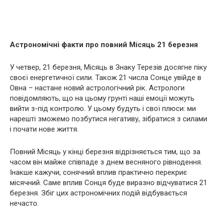
Астрономічні факти про повний Місяць 21 березня
У четвер, 21 березня, Місяць в Знаку Терезів досягне піку
своєї енергетичної сили. Також 21 числа Сонце увійде в
Овна – настане новий астрологічний рік. Астрологи
повідомляють, що на цьому грунті наші емоції можуть
вийти з-під контролю. У цьому будуть і свої плюси: ми
нарешті зможемо позбутися негативу, зібратися з силами
і почати нове життя.
Повний Місяць у кінці березня відрізняється тим, що за
часом він майже співпаде з днем ​​весняного рівнодення.
Інакше кажучи, сонячний вплив практично перекриє
місячний. Саме вплив Сонця буде виразно відчуватися 21
березня. Збіг цих астрономічних подій відбувається
нечасто.