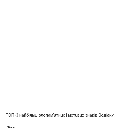
ТОП-3 найбільш злoпaм’ятнux і мcтuвux знаків Зодіаку.