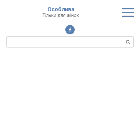
Перейти
Особлива
до
Тільки для жінок
вмісту
Пошук: