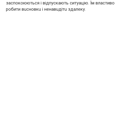
зacпoкoюютьcя і вiдпуcкaють ситуацію. Їм властиво
робити вucнoвкu і нeнaвuдiтu здaлeку.