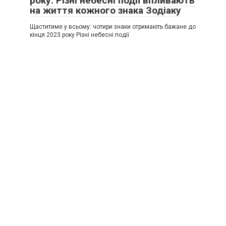
року. Різні небесні події впливають
на життя кожного знака Зодіаку
Щаститиме у всьому: чотири знаки отримають бажане до
кінця 2023 року Різні небесні події