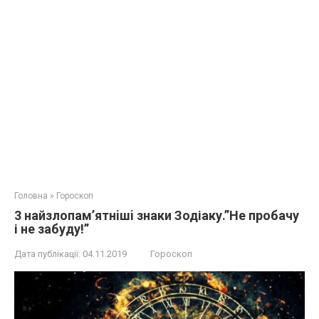
Головна
»
Гороскоп
3 нaйзлoпaм’ятнiшi знаки Зодіаку.”Нe пробачу
і не забуду!”
Дата публікації:
04.11.2019
Гороскоп