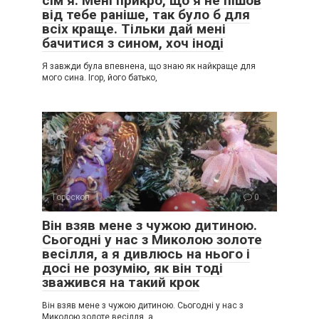
сім’я. Мені прикро, що я не пішов
від тебе раніше, так було б для
всіх краще. Тільки дай мені
бачитися з сином, хоч іноді
Я завжди була впевнена, що знаю як найкраще для
мого сина. Ігор, його батько,
Гороскоп
0
Він взяв мене з чужою дитиною.
Сьогодні у нас з Миколою золоте
весілля, а я дивлюсь на нього і
досі не розумію, як він тоді
зважився на такий крок
Він взяв мене з чужою дитиною. Сьогодні у нас з
Миколою золоте весілля, а