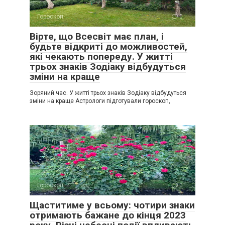
Гороскоп
0
Вірте, що Всесвіт має план, і
будьте відкриті до можливостей,
які чекають попереду. У житті
трьох знаків Зодіаку відбудуться
зміни на краще
Зоряний час. У житті трьох знаків Зодіаку відбудуться
зміни на краще Астрологи підготували гороскоп,
Гороскоп
0
Щаститиме у всьому: чотири знаки
отримають бажане до кінця 2023