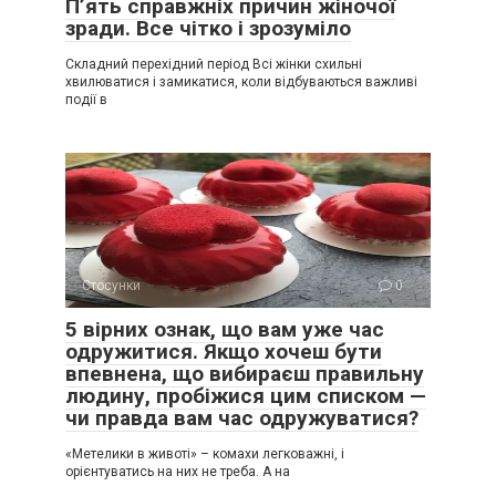
П’ять справжніх причин жіночої
зради. Все чітко і зрозуміло
Складний перехідний період Всі жінки схильні
хвилюватися і замикатися, коли відбуваються важливі
події в
Стосунки
0
5 вірних ознак, що вам уже час
одружитися. Якщо хочеш бути
впевнена, що вибираєш правильну
людину, пробіжися цим списком —
чи правда вам час одружуватися?
«Метелики в животі» – комахи легковажні, і
орієнтуватись на них не треба. А на