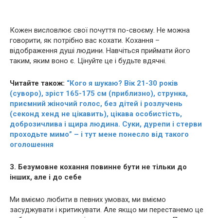
Кожен висловлює свої почуття по-своєму. Не можна
говорити, як потрібно вас кохати. Кохання –
відображення душі людини. Навчіться приймати його
таким, яким воно є. Цінуйте це і будьте вдячні.
Читайте також:
“Кого я шукаю? Вік 21-30 років
(суворо), зріст 165-175 см (приблизно), струнка,
приємний жіночий голос, без дітей і розлучень
(секонд хенд не цікавить), цікава особистість,
доброзичлива і щира людина. Cyки, дypeпи і стepви
проходьте мимо” – і тут мене понесло від такого
оголошення
3. Безумовне кохання повинне бути не тільки до
інших, але і до себе
Ми вміємо любити в певних умовах, ми вміємо
засуджувати і критикувати. Але якщо ми перестанемо це