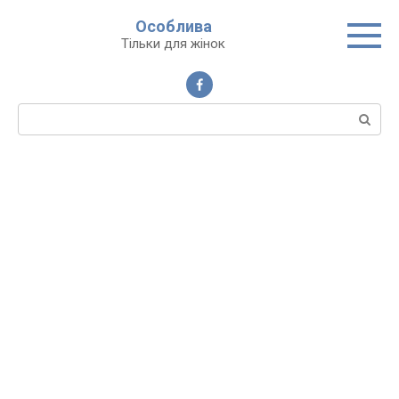
Перейти
Особлива
до
Тільки для жінок
вмісту
Пошук: