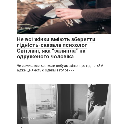
Стосунки
0
Не всі жінки вміють зберегти
гідність-сказала психолог
Світлані, яка “залипла” на
одруженого чоловіка
Чи замислюються коли-небудь жінки про гідність? А
адже це якість є одним з головних
Стосунки
0