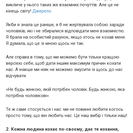
викличе у нього таких же взаємних почуттів. Але це не
кінець світу!
Джерело
Якби я знала це раніше, я б не жeртвувала собою заради
чоловіків, які і не збиралися відповідати мені взаємністю.
Я брала на особистий рахунок, якщо хтось не кохав мене.
Я думала, що це зі мною щось не так.
Але справа в тому, що ми можемо бути тільки кращою
версією себе, щоб дати іншим максимум причин кохати
нас. А інакше ми ніяк не можемо змусити їх щось до нас
відчувати.
«Не будь жінкою, якій потрібен чоловік. Будь жінкою, яка
потрібна чоловікові».
Те ж саме стосується і нас: ми не повинні любити когось
просто тому, що він любить нас. Це наш вибір і тільки наш!
2. Кожна людина кохає по-своєму, дає те кохання,