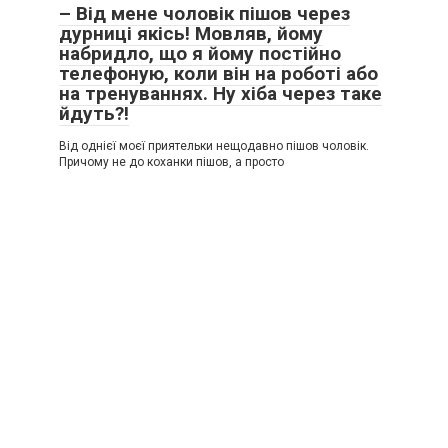
– Від мене чоловік пішов через
дурниці якісь! Мовляв, йому
набридло, що я йому постійно
телефоную, коли він на роботі або
на тренуваннях. Ну хіба через таке
йдуть?!
Від однієї моєї приятельки нещодавно пішов чоловік.
Причому не до коханки пішов, а просто