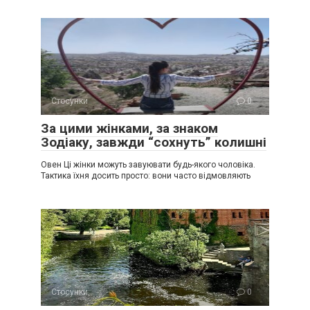
Стосунки
0
За цими жінками, за знаком
Зодіаку, завжди “сохнуть” колишні
Овен Ці жінки можуть завуювати будь-якого чоловіка.
Тактика їхня досить просто: вони часто відмовляють
Стосунки
0