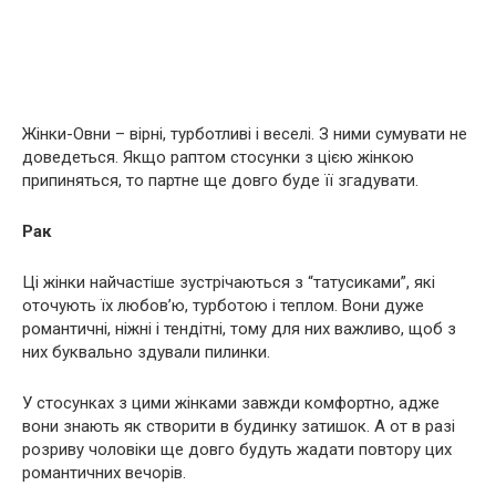
Жінки-Овни – вірні, турботливі і веселі. З ними сумувати не
доведеться. Якщо раптом стосунки з цією жінкою
припиняться, то партне ще довго буде її згадувати.
Рак
Ці жінки найчастіше зустрічаються з “татусиками”, які
оточують їх любов’ю, турботою і теплом. Вони дуже
романтичні, ніжні і тендітні, тому для них важливо, щоб з
них буквально здували пилинки.
У стосунках з цими жінками завжди комфортно, адже
вони знають як створити в будинку затишок. А от в разі
розриву чоловіки ще довго будуть жадати повтору цих
романтичних вечорів.