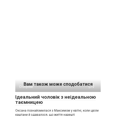
Вам також може сподобатися
Стосунки
0
Ідеальний чоловік з неідеальною
таємницею
Оксана познайомилася з Максимом у квітні, коли цвіли
каштани й здавалося, що життя нарешті