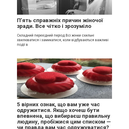
Стосунки
0
П’ять справжніх причин жіночої
зради. Все чітко і зрозуміло
Складний перехідний період Всі жінки схильні
хвилюватися і замикатися, коли відбуваються важливі
події в
Стосунки
0
5 вірних ознак, що вам уже час
одружитися. Якщо хочеш бути
впевнена, що вибираєш правильну
людину, пробіжися цим списком —
чи правда вам час одружуватися?