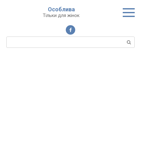
Перейти
Особлива
до
Тільки для жінок
вмісту
Пошук: