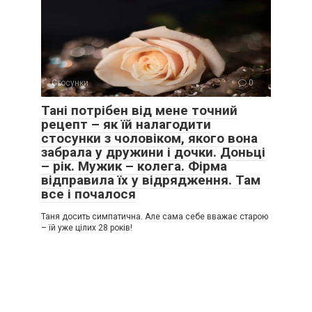
Стосунки
0
Тані потрібен від мене точний
рецепт – як їй налагодити
стосунки з чоловіком, якого вона
забрала у дружини і дочки. Доньці
– рік. Мужик – колега. Фірма
відправила їх у відрядження. Там
все і почалося
Таня досить симпатична. Але сама себе вважає старою
– їй уже цілих 28 років!