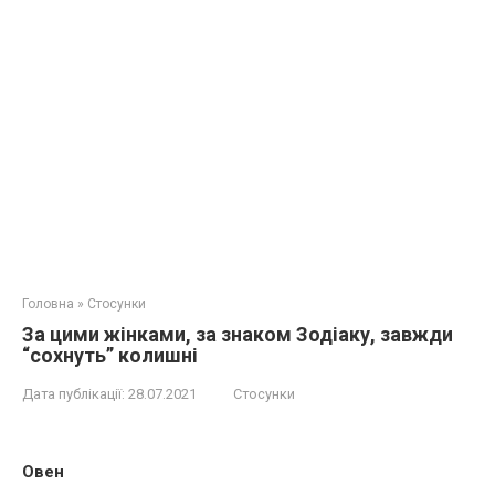
Головна
»
Стосунки
За цими жінками, за знаком Зодіаку, завжди
“сохнуть” колишні
Дата публікації:
28.07.2021
Стосунки
Овен