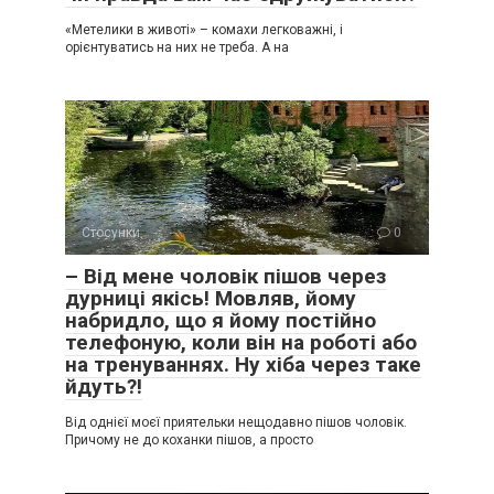
«Метелики в животі» – комахи легковажні, і
орієнтуватись на них не треба. А на
Стосунки
0
– Від мене чоловік пішов через
дурниці якісь! Мовляв, йому
набридло, що я йому постійно
телефоную, коли він на роботі або
на тренуваннях. Ну хіба через таке
йдуть?!
Від однієї моєї приятельки нещодавно пішов чоловік.
Причому не до коханки пішов, а просто