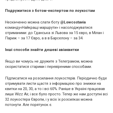
Подружитися з ботом-експертом по лоукостам
Нескінченно можна слати боту
@Lowcostavia
команду«Найкращі маршрути» і насолоджуватися
отриманими: до Гданська зі Львова за 15 євро, в Мілан і
Париж – за 17 Євро, а в в Барселону – за 34.
Інші способи знайти дешеві авіаквитки
Якщо ви чомусь не дружите з Телеграмом, можна
скористатися старими і перевіреними способами.
Підписатися на розсилання лоукостерів. Періодично буде
отримувати листи щастя з інформацією про знижки на
квитки на 20, 30, а то і всі 60%. Раніше в Україні працював
лише Wizz Air, і все було просто. Тепер же нам доступні всі
32 лоукостера Європи, і у всіх їх розсилках можна
потонути. Але порятунок є.