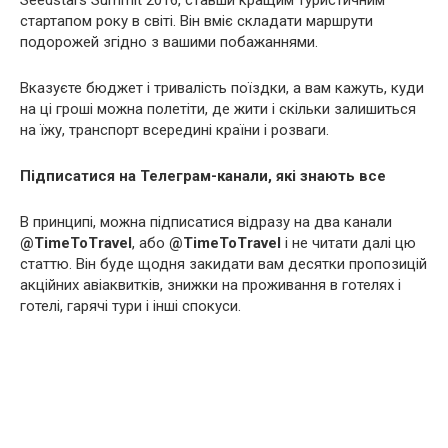
Seedstars Summit 2016, ставши кращим туристичним
стартапом року в світі. Він вміє складати маршрути
подорожей згідно з вашими побажаннями.
Вказуєте бюджет і тривалість поїздки, а вам кажуть, куди
на ці гроші можна полетіти, де жити і скільки залишиться
на їжу, транспорт всередині країни і розваги.
Підписатися на Телеграм-канали, які знають все
В принципі, можна підписатися відразу на два канали
@TimeToTravel
, або
@TimeToTravel
і не читати далі цю
статтю. Він буде щодня закидати вам десятки пропозицій
акційних авіаквитків, знижки на проживання в готелях і
готелі, гарячі тури і інші спокуси.