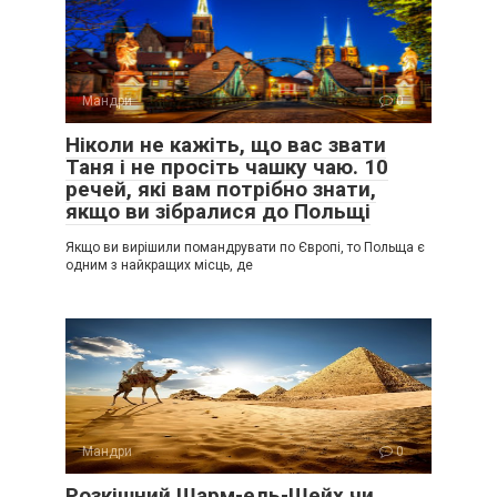
Мандри
0
Ніколи не кажіть, що вас звати
Таня і не просіть чашку чаю. 10
речей, які вам потрібно знати,
якщо ви зібралися до Польщі
Якщо ви вирішили помандрувати по Європі, то Польща є
одним з найкращих місць, де
Мандри
0
Розкішний Шарм-ель-Шейх чи