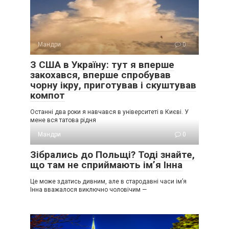
Мандри
0
З США в Україну: тут я вперше
закохався, вперше спробував
чорну ікру, приготував і скуштував
компот
Останні два роки я навчався в університеті в Києві. У
мене вся татова рідня
Мандри
0
Зібрались до Польщі? Тоді знайте,
що там не сприймають ім’я Інна
Це може здатись дивним, але в стародавні часи ім’я
Інна вважалося виключно чоловічим —