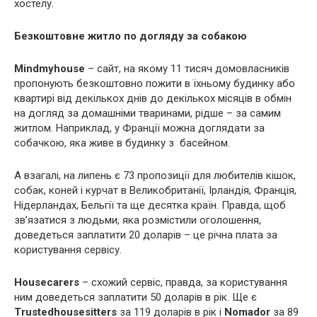
хостелу.
Безкоштовне житло по догляду за собакою
Mindmyhouse
– сайт, на якому 11 тисяч домовласників
пропонують безкоштовно пожити в їхньому будинку або
квартирі від декількох днів до декількох місяців в обмін
на догляд за домашніми тваринами, рідше – за самим
житлом. Наприклад, у Франції можна доглядати за
собачкою, яка живе в будинку з басейном.
А взагалі, на липень є 73 пропозиції для любителів кішок,
собак, коней і курчат в Великобританії, Ірландія, Франція,
Нідерландах, Бельгії та ще десятка країн. Правда, щоб
зв’язатися з людьми, яка розмістили оголошення,
доведеться заплатити 20 доларів – це річна плата за
користування сервісу.
Housecarers
– схожий сервіс, правда, за користування
ним доведеться заплатити 50 доларів в рік. Ще є
Trustedhousesitters
за 119 доларів в рік і
Nomador
за 89