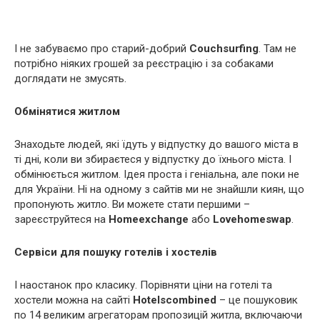
І не забуваємо про старий-добрий
Couchsurfing
. Там не
потрібно ніяких грошей за реєстрацію і за собаками
доглядати не змусять.
Обмінятися житлом
Знаходьте людей, які їдуть у відпустку до вашого міста в
ті дні, коли ви збираєтеся у відпустку до їхнього міста. І
обмінюється житлом. Ідея проста і геніальна, але поки не
для України. Ні на одному з сайтів ми не знайшли киян, що
пропонують житло. Ви можете стати першими –
зареєструйтеся на
Homeexchange
або
Lovehomeswap
.
Сервіси для пошуку готелів і хостелів
І наостанок про класику. Порівняти ціни на готелі та
хостели можна на сайті
Hotelscombined
– це пошуковик
по 14 великим агрегаторам пропозицій житла, включаючи