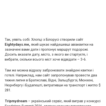
Так, уявіть собі. Хлопці з Білорусі створили сайт
Eightydays.me,
який шукає найдешевші авіаквитки на
зазначені вами дати і пропонує маршрут подорожі.
Досить вказати дату, місто, з якого ви стартуєте, і
вибрати, скільки всього міст хоче відвідати – 3-6.
Там же можна відразу забронювати знайдені квитки і
готелі. Наприклад, нам сайт запропонував провести два
тижня липня в Братиславі, Відні, Зальцбургзі, Мюнхені,
Нюрнбергу і Будапешті, витративши на транспорт і житло $
281.
Tripmydream
– український сервіс, який виграв у конкурсі