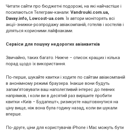
Читати сайти про бюджетні подорожі, на які найчастіше і
посилаються Телеграм-канали:
Vandrouki.com.ua,
Davay.info, Lowcost-ua.com
. Їх автори моніторять всі
акції-знижки-розпродажу авіакомпаній, готелів і хостелів і
діляться корисними лайфхаками.
Сервіси для пошуку недорогих авіаквитків
Звичайно, таких багато. Нижче – список кращих і кілька
порад щодо їх використання.
По-перше, шукайте квитки і ходите по сайтам авіакомпаній
в анонімному режимі браузера. Інакше вони будуть
запам’ятовувати ваш наполегливий інтерес до певних
напрямків, і коли ви в десятий раз вирішите пробити
квитки «Київ – Будапешт», ризикуєте наштовхнутися на
ціну вище, ніж вона була годину назад, коли ви шукали
вперше.
По-друге, ціни для користувачів iPhone і Mac можуть бути