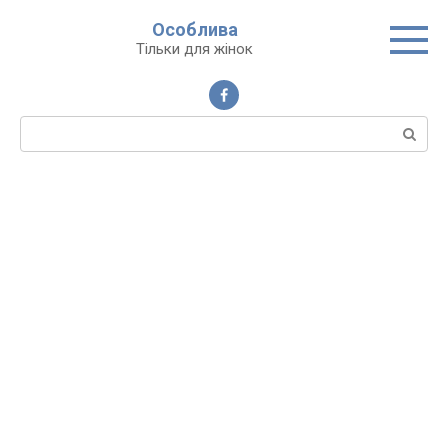
Перейти
Особлива
до
Тільки для жінок
вмісту
Пошук: