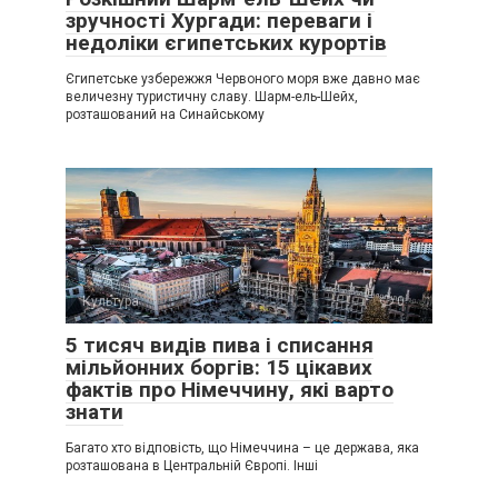
зручності Хургади: переваги і
недоліки єгипетських курортів
Єгипетське узбережжя Червоного моря вже давно має
величезну туристичну славу. Шарм-ель-Шейх,
розташований на Синайському
Культура
0
5 тисяч видів пива і списання
мільйонних боргів: 15 цікавих
фактів про Німеччину, які варто
знати
Багато хто відповість, що Німеччина – це держава, яка
розташована в Центральній Європі. Інші