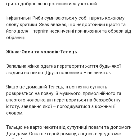
гри та добровільно розчинитися у коханій.
Інфантильні Риби сумніваються у собі і вірять кожному
слову критики. Знак вважає, що недостойний щастя та
його доля – терпіти нескінченні приниження та образи від
обраниці.
Жінка-Овен та чоловік-Телець
Запальна жінка здатна перетворити життя будь-якої
людини на пекло. Друга половинка – не виняток.
Якщо це домашній Телець, її вогненна сутність
розкриється на повну. З мужнього, прямолінійного та
впертого чоловіка він перетвориться на безхребетну
істоту, завдання якої – погоджуватися з кожним її
словом.
Тельцю не варто чекати від супутниці поваги та допомоги.
Для дами-Овна не герой роману, а щось середнє між