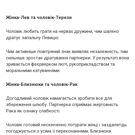
Жінка-Лев та чоловік-Терези
Чоловік любить грати на нервах дружини, чим шалено
дратує запальну Левицю.
Чим активніше повітряний знак виявляє незалежність, тим
сильніше зростає дратування партнерки. У результаті вона
зривається феєрверком люті, рукоприкладством та
моральними катуваннями.
Жінка-Близнюки та чоловік-Рак
Догодливий чоловік намагається зробити все для
збереження шлюбу. Партнерка сприймає жертовність
Рака як ознаку слабкості.
Чоловік готовий нескінченно потурати жінці і заздалегідь
погоджується з усіма її переконаннями. Близнюки