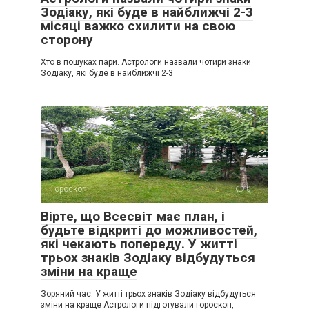
Зодіаку, які буде в найближчі 2-3
місяці важко схилити на свою
сторону
Хто в пошуках пари. Астрологи назвали чотири знаки
Зодіаку, які буде в найближчі 2-3
Гороскоп
0
Вірте, що Всесвіт має план, і
будьте відкриті до можливостей,
які чекають попереду. У житті
трьох знаків Зодіаку відбудуться
зміни на краще
Зоряний час. У житті трьох знаків Зодіаку відбудуться
зміни на краще Астрологи підготували гороскоп,