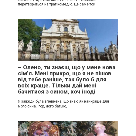
перетвориться на трагікомедію. Це саме той
Гороскоп
0
– Олено, ти знаєш, що у мене нова
сім’я. Мені прикро, що я не пішов
від тебе раніше, так було б для
всіх краще. Тільки дай мені
бачитися з сином, хоч іноді
Я завжди була впевнена, що знаю як найкраще для
мого сина. Ігор, його батько,