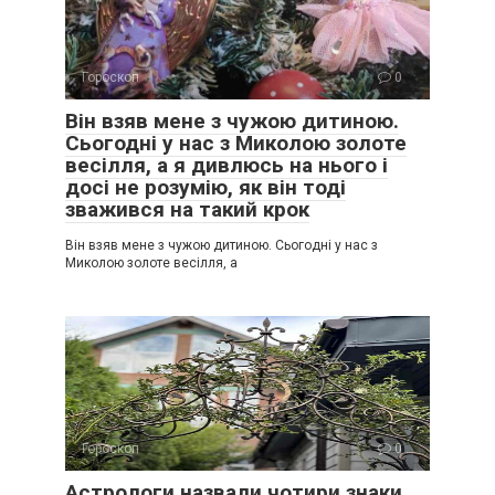
Гороскоп
0
Він взяв мене з чужою дитиною.
Сьогодні у нас з Миколою золоте
весілля, а я дивлюсь на нього і
досі не розумію, як він тоді
зважився на такий крок
Він взяв мене з чужою дитиною. Сьогодні у нас з
Миколою золоте весілля, а
Гороскоп
0
Астрологи назвали чотири знаки