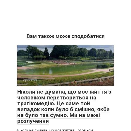
Вам також може сподобатися
Гороскоп
0
Ніколи не думала, що моє життя з
чоловіком перетвориться на
трагікомедію. Це саме той
випадок коли було б смішно, якби
не було так сумно. Ми на межі
розлучення
Ніколи не думала, що моє життя з чоловіком