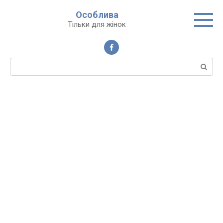
Перейти
Особлива
до
Тільки для жінок
вмісту
Пошук: