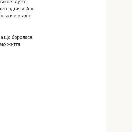
овікові дуже
на подвиги. Але
ільки в стадії
за що боролася.
 нею життя