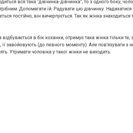
диться вся така “дівчинка-дівчинка”, то з одного боку, чол
трібним. Допомагати їй. Радувати цю дівчинку. Надихатися 
ться постійно, він вичерпується. Так як жінка знаходиться т
відбувається в бік коханки, отримує така жінка тільки те, 
Так, її завойовують (до певного моменту). Але пов’язувати з
ть. Утримати чоловіка у такої жінки не виходить.