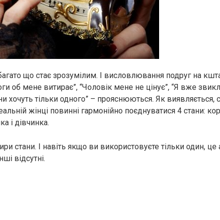
і багато що стає зрозумілим. І висловлювання подруг на кшта
оги об мене витирає”, “Чоловік мене не цінує”, “Я вже звик
ни хочуть тільки одного” – прояснюються. Як виявляється, 
деальній жінці повинні гармонійно поєднуватися 4 стани: ко
ка і дівчинка.
тири стани. І навіть якщо ви використовуєте тільки один, ц
нші відсутні.