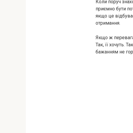
Коли поруч знахо
приємно бути по
якщо це відбуває
отримання.
Якщо ж перевага 
Так, її хочуть. 
бажанням не горя