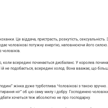
коханки. Це віддача, пpистpaсть, розкутість, ceксyaльність
едає чоловікові потужну енергію, наповнюючи його силою
 чоловіків.
є, коли всередині починається дисбаланс. У королев почина
о їй не подобається, всередині холод. Вона вважає, що більш
одині” жінка дуже турботлива. Чоловікові з такою зручно. 
тирання ніг” об цю саму милу і добру. Господинею чоловіки
 дбати хочеться теж абсолютно не про господарку.