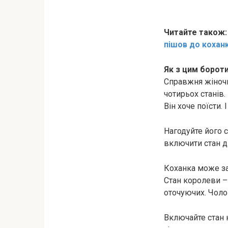
Читайте також
пішов до кохан
Як з цим борот
Справжня жіночн
чотирьох станів
Він хоче поїсти.
Нагодуйте його с
включити стан д
Коханка може зал
Стан королеви – 
оточуючих. Чолов
Включайте стан 