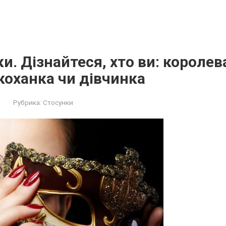
и. Дізнайтеся, хто ви: королев
коханка чи дівчинка
Рубрика:
Стосунки