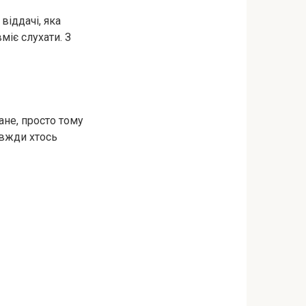
віддачі, яка
міє слухати. З
ане, просто тому
авжди хтось