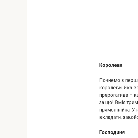
Королева
Почнемо з першо
королеви. Яка во
прерогатива – ка
за що! Вміє трим
прямолінійна. У 
вкладати, завойов
Господиня