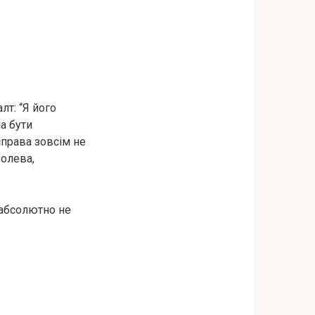
лт: “Я його
ла бути
справа зовсім не
ролева,
е абсолютно не