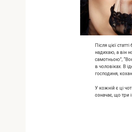
Після цієї статт
надихаю, а він н
самотньою”, “Во
в чоловіках. В і
господиня, кохан
У кожній є ці чо
означає, що три і