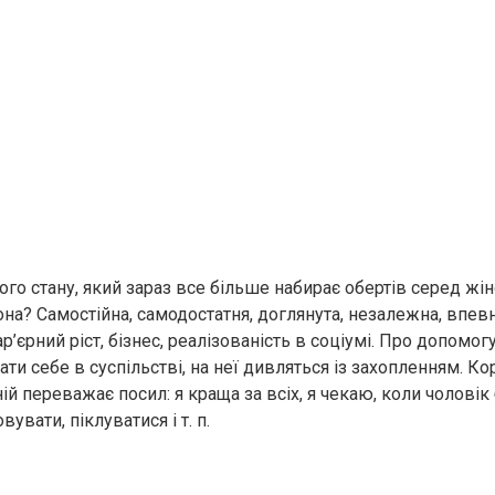
го стану, який зараз все більше набирає обертів серед жін
на? Самостійна, самодостатня, доглянута, незалежна, впевне
р’єрний ріст, бізнес, реалізованість в соціумі. Про допомог
ати себе в суспільстві, на неї дивляться із захопленням. К
ній переважає посил: я краща за всіх, я чекаю, коли чолові
увати, піклуватися і т. п.