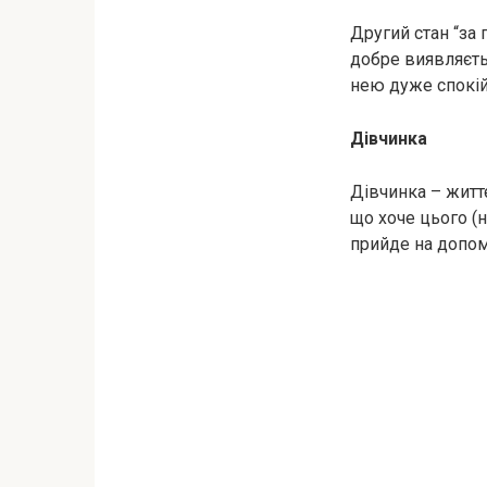
Другий стан “за 
добре виявляєтьс
нею дуже спокій
Дівчинка
Дівчинка – життє
що хоче цього (н
прийде на допомо