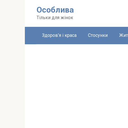
Перейти
Особлива
до
вмісту
Тільки для жінок
Здоров’я і краса
Стосунки
Жит