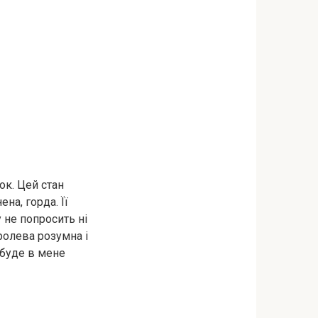
ок. Цей стан
на, горда. Її
у не попросить ні
оролева розумна і
к буде в мене