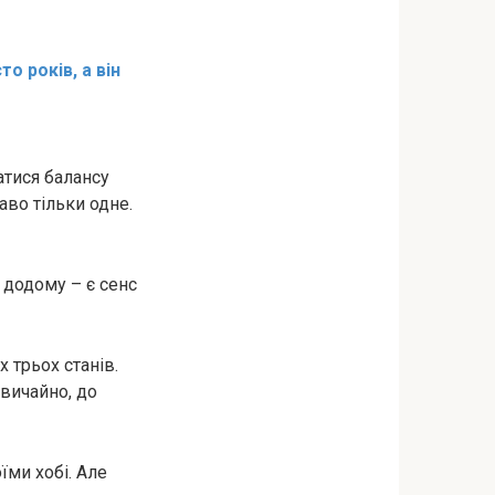
о років, а він
атися балансу
аво тільки одне.
 додому – є сенс
 трьох станів.
звичайно, до
їми хобі. Але