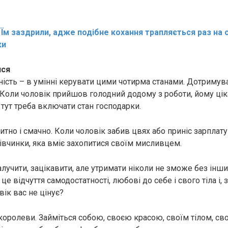
:
Їм заздрили, адже подібне кохання трапляється раз на ст
ки
ися
ість – в умінні керувати цими чотирма станами. Дотримув
. Коли чоловік прийшов голодний додому з роботи, йому цік
 І тут треба включати стан господарки.
итно і смачно. Коли чоловік забив цвях або приніс зарплату
івчинки, яка вміє захопитися своїм мисливцем.
учити, зацікавити, але утримати ніколи не зможе без інших
це відчуття самодостатності, любові до себе і свого тіла і, 
ік вас не цінує?
королеви. Займіться собою, своєю красою, своїм тілом, сво