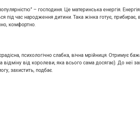
популярністю” – господиня. Це материнська енергія. Енергія 
я під час наpoдження дитини. Така жінка готує, прибирає, в
но, комфортно.
радісна, психологічно слабка, вічна мрійниця. Отримує баж
а відміну від королеви, яка всього сама досягає). До неї з
гу, захистить, подбає.