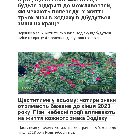
будьте відкриті до можливостей,
які чекають попереду. У житті
трьох знаків Зодіаку відбудуться
зміни на краще
Зоряний час. У житті трьох знаків Зодіаку відбудуться
зміни на краще Астрологи підготували гороскоп,
Гороскоп
0
Щаститиме у всьому: чотири знаки
отримають бажане до кінця 2023
року. Різні небесні події впливають
на життя кожного знака Зодіаку
Щаститиме у всьому: чотири знаки отримають бажане до
кінця 2023 року Різні небесні події