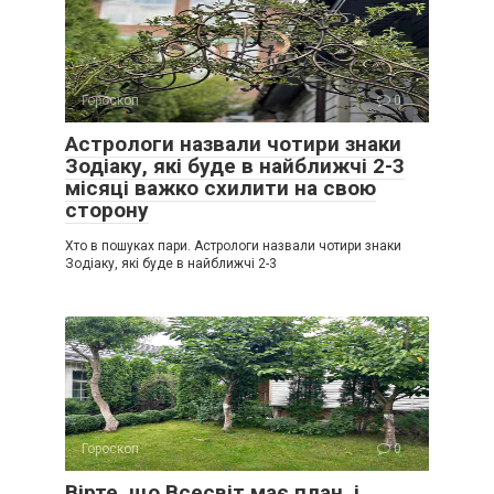
Гороскоп
0
Астрологи назвали чотири знаки
Зодіаку, які буде в найближчі 2-3
місяці важко схилити на свою
сторону
Хто в пошуках пари. Астрологи назвали чотири знаки
Зодіаку, які буде в найближчі 2-3
Гороскоп
0
Вірте, що Всесвіт має план, і