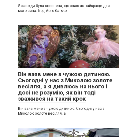
Я завжди була впевнена, що знаю як найкраще для
мого сина. Ігор, його батько,
Гороскоп
0
Він взяв мене з чужою дитиною.
Сьогодні у нас з Миколою золоте
весілля, а я дивлюсь на нього і
досі не розумію, як він тоді
зважився на такий крок
Він взяв мене з чужою дитиною. Сьогодні у нас з
Миколою золоте весілля, а