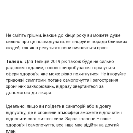
Не смітіть грішми, інакше до кінця року ви можете дуже
сильно про це пошкодувати, не ігноруйте поради близьких
людей, так як в результаті вони виявляться праві.
Телець.
Для Тельців 2019 рік також буде не сильно
радісним і вдалим, головні випробування торкнуться
сфери здоров’я, яке може різко похитнутися. Не ігноруйте
тривожні симптоми, погане самопочуття і загострення
хронічних захворювань, відразу звертайтеся за
допомогою до лікаря.
Ідеально, якщо ви поїдете в санаторій або в довгу
відпустку, де в спокійній атмосфері зможете відпочити і
відновити свої життєві сили. Зараз головне – ваше
здоров’я і самопочуття, все інше має відійти на другий
план.