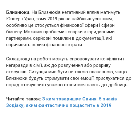
Близнюки.
На Близнюків негативний вплив матимуть
Юпітер і Уран, тому 2019 рік не найбільш успішним,
особливо це стосується фінансової сфери і сфери
бізнесу. Можливі проблеми і сварки з юридичними
партнерами, серйозні помилки в документації, які
спричинять великі фінансові втрати.
Складнощі на роботі можуть спровокувати конфлікти і
негаразди в сім’ї, аж до розлучення або розриву
стосунків. Ситуація миє бути не такою плачевною, якщо
Близнюки будуть стримувати свої емоції, прислухатися до
порад оточуючих і уважно ставитися навіть до дрібниць.
Читайте також:
З ким товаришує Свиня: 5 знаків
Зодіаку, яким фантастично пощастить в 2019