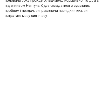
половина року пройде більш-менш нормально, то друга,
під впливом Нептуна, буде складатися з суцільних
проблем і невдач, виправляючи наслідки яких, ви
витратите масу сил і часу.