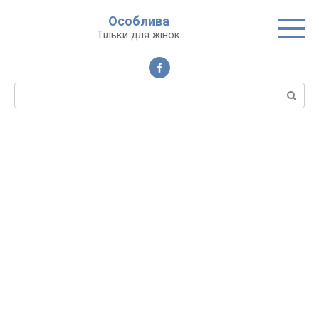
Перейти
Особлива
до
Тільки для жінок
вмісту
Пошук: