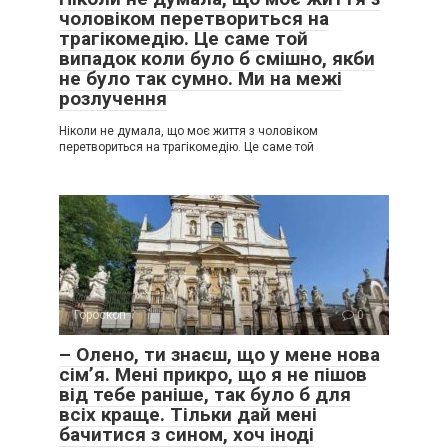
чоловіком перетвориться на
трагікомедію. Це саме той
випадок коли було б смішно, якби
не було так сумно. Ми на межі
розлучення
Ніколи не думала, що моє життя з чоловіком
перетвориться на трагікомедію. Це саме той
Гороскоп
0
– Олено, ти знаєш, що у мене нова
сім’я. Мені прикро, що я не пішов
від тебе раніше, так було б для
всіх краще. Тільки дай мені
бачитися з сином, хоч іноді