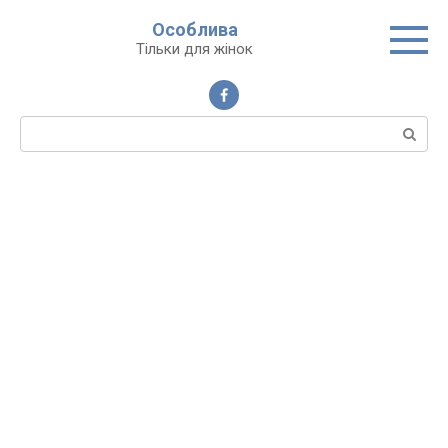
Перейти
Особлива
до
Тільки для жінок
вмісту
Пошук: