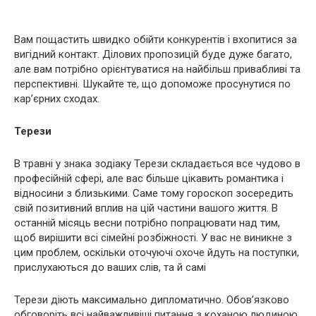
Вам пощастить швидко обійти конкурентів і вхопитися за
вигідний контакт. Ділових пропозицій буде дуже багато,
але вам потрібно орієнтуватися на найбільш привабливі та
перспективні. Шукайте те, що допоможе просунутися по
кар’єрних сходах.
Терези
B травні у знака зодіаку Терези складається все чудово в
професійній сфері, але вас більше цікавить романтика і
відносини з близькими. Саме тому гороскоп зосередить
свій позитивний вплив на цій частини вашого життя. B
останній місяць весни потрібно попрацювати над тим,
щоб вирішити всі сімейні розбіжності. У вас не виникне з
цим проблем, оскільки оточуючі охоче йдуть на поступки,
прислухаються до ваших слів, та й самі
Терези діють максимально дипломатично. Обов’язково
обговоріть всі найважливіші питання з коханою людиною,