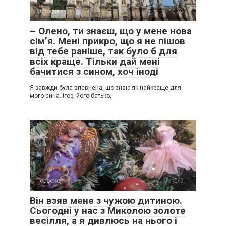
Гороскоп
0
– Олено, ти знаєш, що у мене нова
сім’я. Мені прикро, що я не пішов
від тебе раніше, так було б для
всіх краще. Тільки дай мені
бачитися з сином, хоч іноді
Я завжди була впевнена, що знаю як найкраще для
мого сина. Ігор, його батько,
Гороскоп
0
Він взяв мене з чужою дитиною.
Сьогодні у нас з Миколою золоте
весілля, а я дивлюсь на нього і