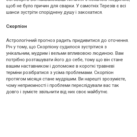
щоб не було причин для сварки. У самотніх Терезів є всі
шанси зустріти споріднену душу і закохатися.
Скорпіон
Астрологічний прогноз радить придивитися до оточення.
Річ у тому, що Скорпіону судилося зустрітися з
унікальним, мудрим і вельми впливовою людиною. Вам
потрібно розташувати його до себе, тому що він стане
вашим наставником і допоможе в короткі травневі
терміни розібратися з усіма проблемами. Скорпіон
протягом місяця стане мудрішим. Ви нарешті зрозумієте,
чому неприємності і проблеми переслідували вас так
довго і зумієте звільнити від них своє майбутнє.