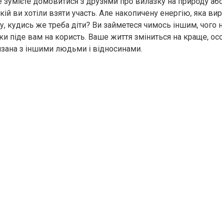
е зумієте домовитися з друзями про вилазку на природу аб
кій ви хотіли взяти участь. Але накопичену енергію, яка вир
у, кудись же треба діти? Ви займетеся чимось іншим, чого 
ки піде вам на користь. Ваше життя зміниться на краще, ос
’язана з іншими людьми і відносинами.