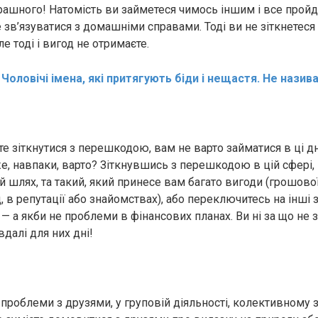
рашного! Натомість ви займетеся чимось іншим і все пройд
 зв’язуватися з домашніми справами. Тоді ви не зіткнетеся
 тоді і вигод не отримаєте.
:
Чоловічі імена, які притягують біди і нещастя. Не назив
те зіткнутися з перешкодою, вам не варто займатися в ці д
е, навпаки, варто? Зіткнувшись з перешкодою в цій сфері,
 шлях, та такий, який принесе вам багато вигоди (грошової
, в репутації або знайомствах), або переключитесь на інші з
 — а якби не проблеми в фінансових планах. Ви ні за що не
вдалі для них дні!
проблеми з друзями, у груповій діяльності, колективному з