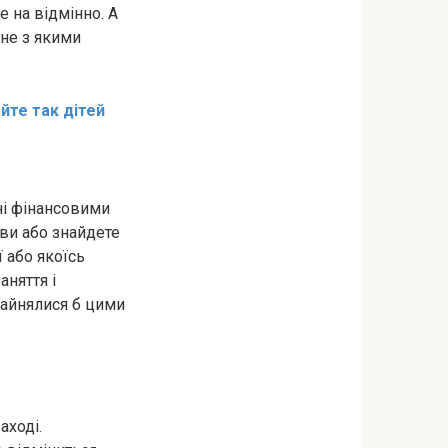
е на відмінно. А
 не з якими
айте так дітей
ні фінансовими
 ви або знайдете
 або якоїсь
аняття і
 зайнялися б цими
аході.