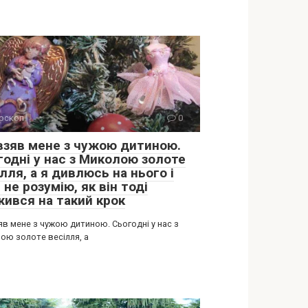
оскоп
0
 взяв мене з чужою дитиною.
годні у нас з Миколою золоте
лля, а я дивлюсь на нього і
 не розумію, як він тоді
жився на такий крок
яв мене з чужою дитиною. Сьогодні у нас з
ою золоте весілля, а