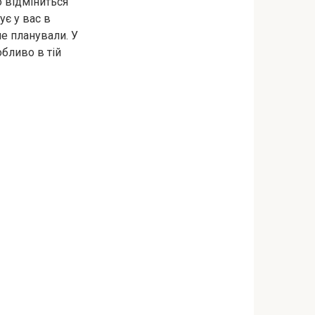
о відміниться
ує у вас в
не планували. У
обливо в тій