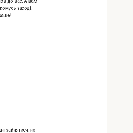
шов до вас. А вам
комусь заході,
краще!
ні зайнятися, не