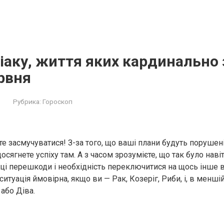
діаку, життя яких кардинально
рвня
Рубрика:
Гороскоп
е засмучуватися! З-за того, що ваші плани будуть порушені
осягнете успіху там. А з часом зрозумієте, що так було наві
 ці перешкоди і необхідність переключитися на щось інше 
ситуація ймовірна, якщо ви — Рак, Козеріг, Риби, і, в меншій
або Діва.