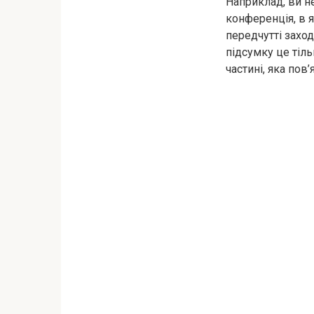
Наприклад, ви н
конференція, в я
передчутті заход
підсумку це тіль
частині, яка пов