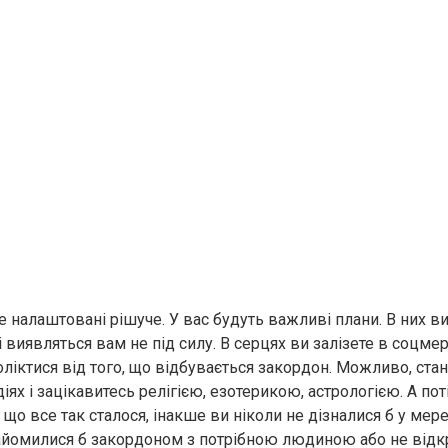
те налаштовані рішуче. У вас будуть важливі плани. В них ви
виявляться вам не під силу. В серцях ви залізете в соцме
оліктися від того, що відбувається закордон. Можливо, ста
іях і зацікавитесь релігією, езотерикою, астрологією. А пот
 що все так сталося, інакше ви ніколи не дізналися б у ме
айомилися б закордоном з потрібною людиною або не відк