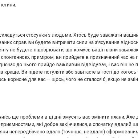
істини.
не складуться стосунки з людьми. Хтось буде заважати ваши
аних справ ви будете витрачати сили на з’ясування відноси
нту не будете підозрювати, що комусь ваші плани заважа
спонтанною, приміром, ви прийдете в призначений час на 
дночас до нього прийде важливий відвідувач, і вас він не 
а краще. Ви підете погуляти або завітаєте в гості до когось 
сь корисне для вас — щось, чого не сталося б, якщо не змі
чиїсь ще проблеми в ці дні змусять вас змінити плани. Але 
еприємностями, які добре закінчилися, а спочатку вдалий ш
яки непередбачено вдало (точніше, невдало) сформовани