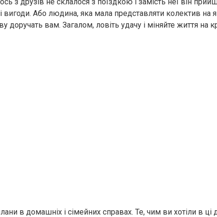
ось з друзів не склалося з поїздкою і замість неї він прий
і вигоди. Або людина, яка мала представляти колектив на я
аву доручать вам. Загалом, ловіть удачу і міняйте життя на 
лани в домашніх і сімейних справах. Те, чим ви хотіли в ці д