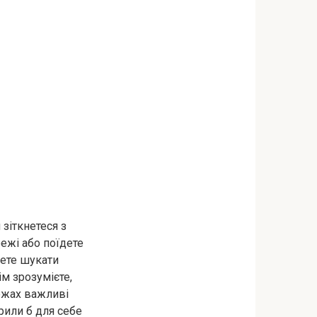
 зіткнетеся з
режі або поїдете
нете шукати
ім зрозумієте,
режах важливі
рили б для себе