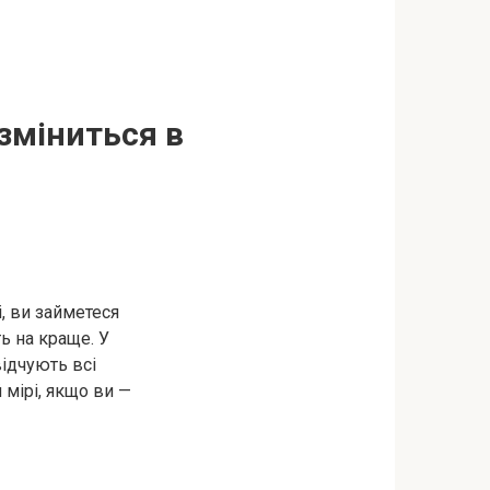
 зміниться в
, ви займетеся
ть на краще. У
відчують всі
 мірі, якщо ви —