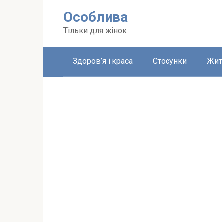
Перейти
Особлива
до
вмісту
Тільки для жінок
Здоров’я і краса
Стосунки
Жит