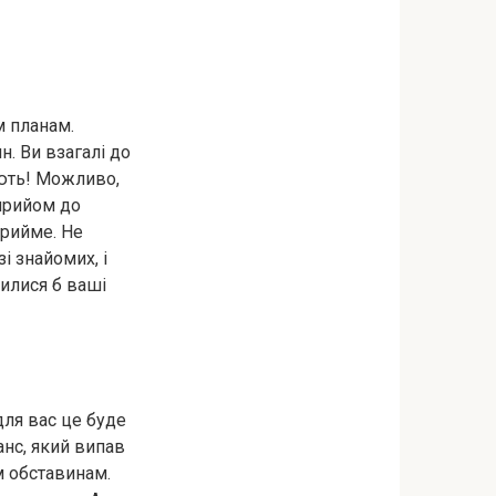
м планам.
н. Ви взагалі до
ють! Можливо,
прийом до
прийме. Не
зі знайомих, і
нилися б ваші
для вас це буде
анс, який випав
м обставинам.