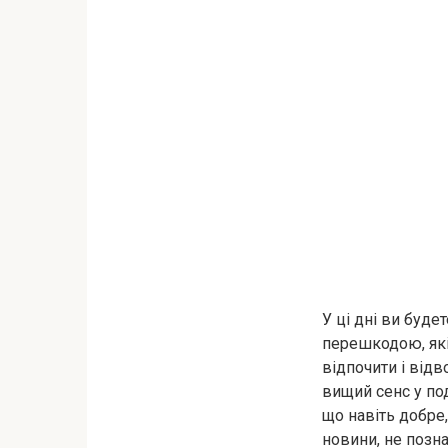
У ці дні ви буде
перешкодою, які 
відпочити і відв
вищий сенс у под
що навіть добре,
новини, не позн