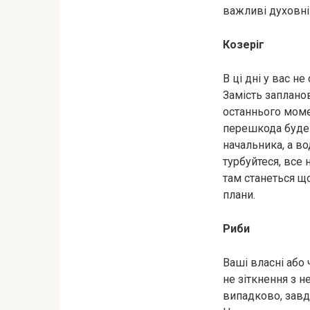
важливі духовні 
Козеріг
В ці дні у вас 
Замість запланов
останнього моме
перешкода буде 
начальника, а во
турбуйтеся, все н
там станеться що
плани.
Риби
Ваші власні або 
не зіткнення з н
випадково, завд