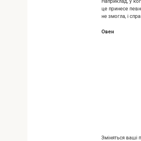
Наприклад, у ког
це принесе певн
не змогла, і спр
Овен
Зміняться ваші п