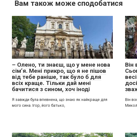
Вам також може сподобатися
Гороскоп
0
Гор
– Олено, ти знаєш, що у мене нова
Він
сім’я. Мені прикро, що я не пішов
Сьо
від тебе раніше, так було б для
весі
всіх краще. Тільки дай мені
досі
бачитися з сином, хоч іноді
зва
Я завжди була впевнена, що знаю як найкраще для
Він вз
мого сина. Ігор, його батько,
Микол