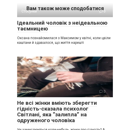
Вам також може сподобатися
Стосунки
0
Ідеальний чоловік з неідеальною
таємницею
Оксана познайомилася з Максимом у квітні, коли цвіли
каштани й здавалося, що життя нарешті
Стосунки
0
Не всі жінки вміють зберегти
гідність-сказала психолог
Світлані, яка “залипла” на
одруженого чоловіка
Чи замислюються коли-небудь жінки про гідність? А