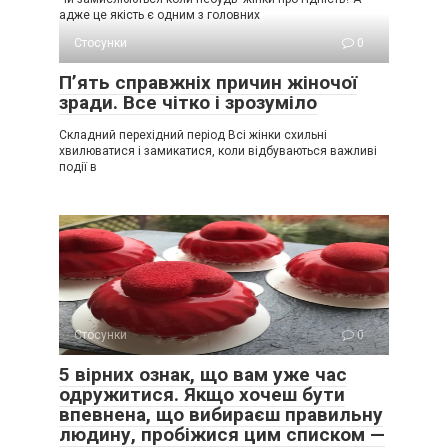
адже це якість є одним з головних
Стосунки
0
П’ять справжніх причин жіночої
зради. Все чітко і зрозуміло
Складний перехідний період Всі жінки схильні
хвилюватися і замикатися, коли відбуваються важливі
події в
Стосунки
0
5 вірних ознак, що вам уже час
одружитися. Якщо хочеш бути
впевнена, що вибираєш правильну
людину, пробіжися цим списком —