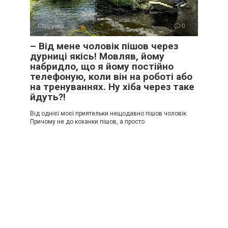
Стосунки
0
– Від мене чоловік пішов через
дурниці якісь! Мовляв, йому
набридло, що я йому постійно
телефоную, коли він на роботі або
на тренуваннях. Ну хіба через таке
йдуть?!
Від однієї моєї приятельки нещодавно пішов чоловік.
Причому не до коханки пішов, а просто