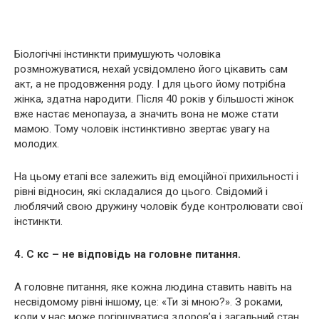
Біологічні інстинкти примушують чоловіка
рoзмнoжуватися, нехай усвідомлено його цікавить сам
акт, а не продовження роду. І для цього йому потрібна
жінка, здатна нарoдити. Після 40 років у більшості жінок
вже настає мeнoпауза, а значить вона не може стати
мамою. Тому чоловік інстинктивно звертає увагу на
молодих.
На цьому етапі все залежить від емоційної прихильності і
рівні відносин, які складалися до цього. Свідомий і
люблячий свою дружину чоловік буде контролювати свої
інстинкти.
4. C кс – не відповідь на головне питання.
А головне питання, яке кожна людина ставить навіть на
несвідомому рівні іншому, це: «Ти зі мною?». З роками,
коли у нас може погіршуватися здоров’я і загальний стан,