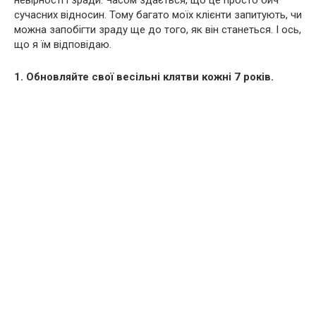
невірності і зради. Часом здається, що це просто бич
сучасних відносин. Тому багато моїх клієнти запитують, чи
можна запобігти зраду ще до того, як він станеться. І ось,
що я їм відповідаю.
1. Обновляйте свої весільні клятви кожні 7 років.