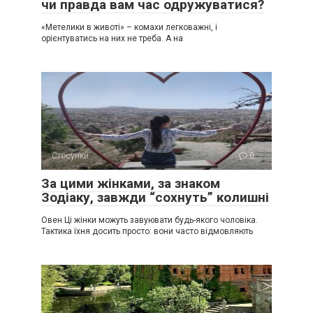
чи правда вам час одружуватися?
«Метелики в животі» – комахи легковажні, і
орієнтуватись на них не треба. А на
Стосунки
0
За цими жінками, за знаком
Зодіаку, завжди “сохнуть” колишні
Овен Ці жінки можуть завуювати будь-якого чоловіка.
Тактика їхня досить просто: вони часто відмовляють