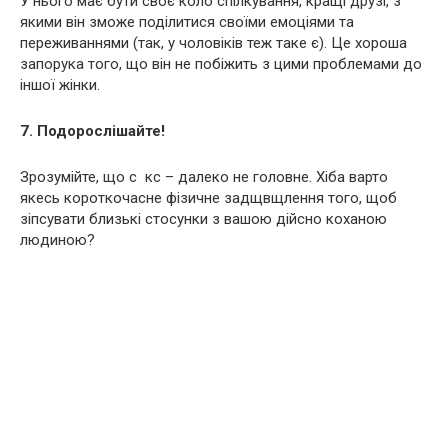
У нього має бути своє коло спілкування, кращі друзі, з
якими він зможе поділитися своїми емоціями та
переживаннями (так, у чоловіків теж таке є). Це хороша
запорука того, що він не побіжить з цими проблемами до
іншої жінки.
7. Подорослішайте!
Зрозумійте, що с кс – далеко не головне. Хіба варто
якесь короткочасне фізичне задщвщлення того, щоб
зіпсувати близькі стосунки з вашою дійсно коханою
людиною?