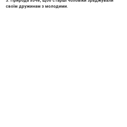
3. Природа хоче, щоб старші чоловіки зраджували
своїм дружинам з молодими.