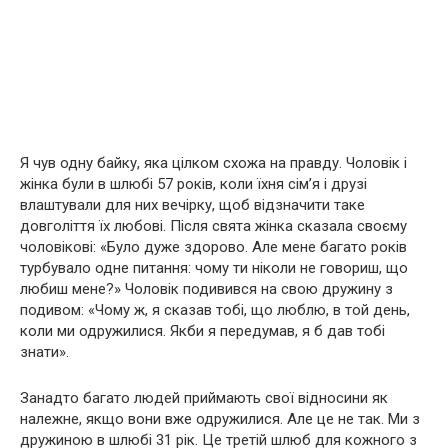
Я чув одну байку, яка цілком схожа на правду. Чоловік і
жінка були в шлюбі 57 років, коли їхня сім’я і друзі
влаштували для них вечірку, щоб відзначити таке
довголіття їх любові. Після свята жінка сказала своєму
чоловікові: «Було дуже здорово. Але мене багато років
турбувало одне питання: чому ти ніколи не говориш, що
любиш мене?» Чоловік подивився на свою дружину з
подивом: «Чому ж, я сказав тобі, що люблю, в той день,
коли ми одружилися. Якби я передумав, я б дав тобі
знати».
Занадто багато людей приймають свої відносини як
належне, якщо вони вже одружилися. Але це не так. Ми з
дружиною в шлюбі 31 рік. Це третій шлюб для кожного з