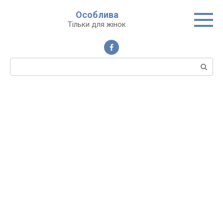
Перейти
Особлива
до
Тільки для жінок
вмісту
Пошук: