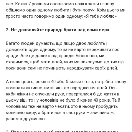
нас. Кожні 7 років ми оновлюємо наші клятви і знову
обіцяємо один одному любити і бути поруч. Крім цього ми
просто часто говоримо один одному: «Я тебе люблю».
2. Не дозволяйте природі брати над вами верх.
Багато людей думають, що якщо двоє люблять і
довіряють один одному, то їм не варто переживати про
зради. Але це далеко від правди. Біологічно, ми
сходимося, щоб мати дітей, яких ми виховуємо до тих пір,
поки вони самі не починають народжувати своїх дітей.
А після цього, років в 40 або близько того, потрібно знову
починати активно жити, як і до народження дітей. Ось
якби жінки не опускали руки, поверталися б до життя в
цьому віці, то і у чоловіків не було б кризи 40 років. Та й
чоловікам теж не варто чекати, хто в ньому пробудить
колишню іскру, а брати все в свої руки – звичайно ж,
разом з дружиною.