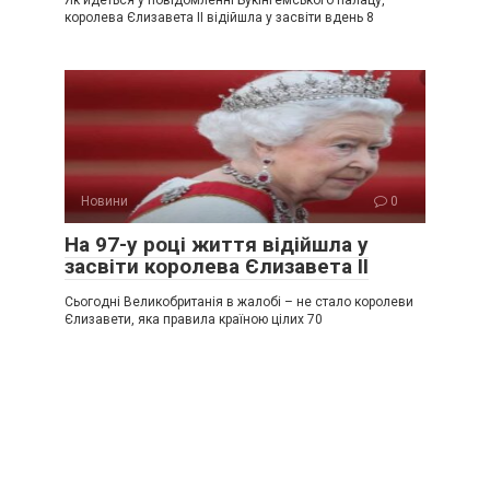
королева Єлизавета ІІ відійшла у засвіти вдень 8
Новини
0
На 97-у році життя відійшла у
засвіти королева Єлизавета ІІ
Сьогодні Великобританія в жалобі – не стало королеви
Єлизавети, яка правила країною цілих 70