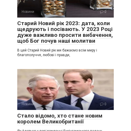
Новини
0
Старий Новий рік 2023: дата, коли
щедрують і посівають. У 2023 Році
дуже важливо просити вибачення,
щоб Бог почув наші молитви
В цей Старий Новий рік ми бажаємо всім миру і
благополуччя, любові і правди,
Новини
0
Стало відомо, хто стане новим
королем Великобританії
Як йдеться у повідомленні Букінгемського палацу,