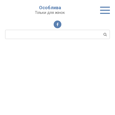
Перейти
Особлива
до
Тільки для жінок
вмісту
Пошук: