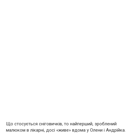
Що стосується сніговичків, то найперший, зроблений
малюком в лікарні, досі «живе» вдома у Олени і Андрійка.