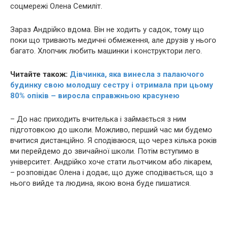
соцмережі Олена Семиліт.
Зараз Андрійко вдома. Він не ходить у садок, тому що
поки що тривають медичні обмеження, але друзів у нього
багато. Хлопчик любить машинки і конструктори лего.
Читайте також:
Дівчинка, яка винесла з палaючого
будинку свою молодшу сестру і отримала при цьому
80% опiків – виросла справжньою красунею
– До нас приходить вчителька і займається з ним
підготовкою до школи. Можливо, перший час ми будемо
вчитися дистанційно. Я сподіваюся, що через кілька років
ми перейдемо до звичайної школи. Потім вступимо в
університет. Андрійко хоче стати льотчиком або лікарем,
– розповідає Олена і додає, що дуже сподівається, що з
нього вийде та людина, якою вона буде пишатися.