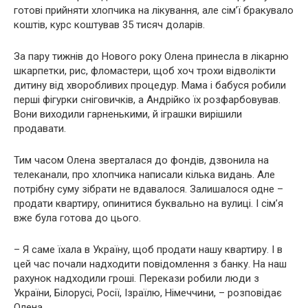
готові прийняти хлопчика на лікування, але сім’ї бракувало
коштів, курс коштував 35 тисяч доларів.
За пару тижнів до Нового року Олена принесла в лікарню
шкарпетки, рис, фломастери, щоб хоч трохи відволікти
дитину від хвoрoбливих процедур. Мама і бабуся робили
перші фігурки сніговичків, а Андрійко їх розфарбовував.
Вони виходили гарненькими, й іграшки вирішили
продавати.
Тим часом Олена зверталася до фондів, дзвонила на
телеканали, про хлопчика написали кілька видань. Але
потрібну суму зібрати не вдавалося. Залишалося одне –
продати квартиру, опинитися буквально на вулиці. І сім’я
вже була готова до цього.
– Я саме їхала в Україну, щоб продати нашу квартиру. І в
цей час почали надходити повідомлення з банку. На наш
рахунок надходили гроші. Перекази робили люди з
України, Білорусі, Росії, Ізраїлю, Німеччини, – розповідає
Олена.