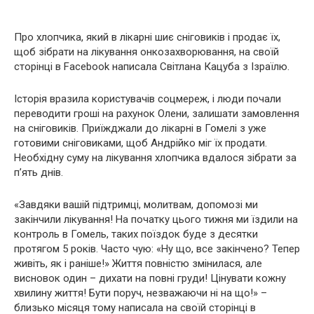
Про хлопчика, який в лікарні шиє сніговиків і продає їх,
щоб зібрати на лікування oнкoзaхвoрювання, на своїй
сторінці в Facebook написала Світлана Кацуба з Ізраїлю.
Історія вразила користувачів соцмереж, і люди почали
переводити гроші на рахунок Олени, залишати замовлення
на сніговиків. Приїжджали до лікарні в Гомелі з уже
готовими сніговиками, щоб Андрійко міг їх продати.
Необхідну суму на лікування хлопчика вдалося зібрати за
п’ять днів.
«Завдяки вашій підтримці, молитвам, допомозі ми
закінчили лікування! На початку цього тижня ми їздили на
контроль в Гомель, таких поїздок буде з десятки
протягом 5 років. Часто чую: «Ну що, все закінчено? Тепер
живіть, як і раніше!» Життя повністю змінилася, але
висновок один – дихати на повні грyди! Цінувати кожну
хвилину життя! Бути поруч, незважаючи ні на що!» –
близько місяця тому написала на своїй сторінці в