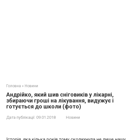
Головна
»
Новини
Андрійко, який шив сніговиків у лікарні,
збираючи гроші на лікування, видужує і
готується до школи (фото)
Дата публікації:
09.01.2018
Новини
Історія, яка кілька років тому сколихнула не лише нашу