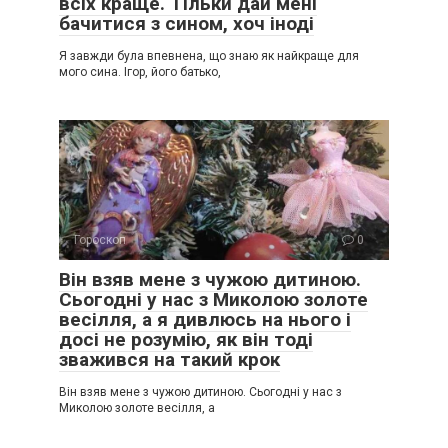
всіх краще. Тільки дай мені
бачитися з сином, хоч іноді
Я завжди була впевнена, що знаю як найкраще для
мого сина. Ігор, його батько,
Гороскоп
0
Він взяв мене з чужою дитиною.
Сьогодні у нас з Миколою золоте
весілля, а я дивлюсь на нього і
досі не розумію, як він тоді
зважився на такий крок
Він взяв мене з чужою дитиною. Сьогодні у нас з
Миколою золоте весілля, а