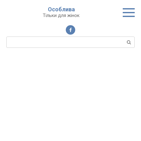
Перейти
Особлива
до
Тільки для жінок
вмісту
Пошук: