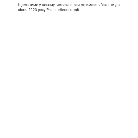
Щаститиме у всьому: чотири знаки отримають бажане до
кінця 2023 року Різні небесні події