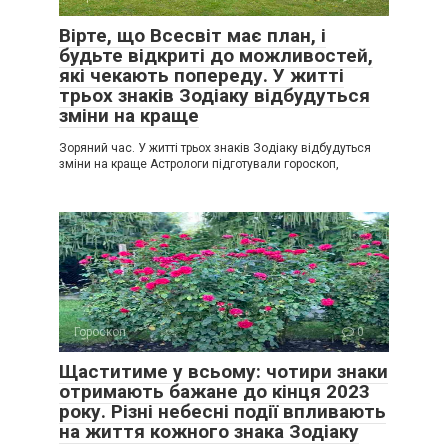
Вірте, що Всесвіт має план, і
будьте відкриті до можливостей,
які чекають попереду. У житті
трьох знаків Зодіаку відбудуться
зміни на краще
Зоряний час. У житті трьох знаків Зодіаку відбудуться
зміни на краще Астрологи підготували гороскоп,
Гороскоп
0
Щаститиме у всьому: чотири знаки
отримають бажане до кінця 2023
року. Різні небесні події впливають
на життя кожного знака Зодіаку