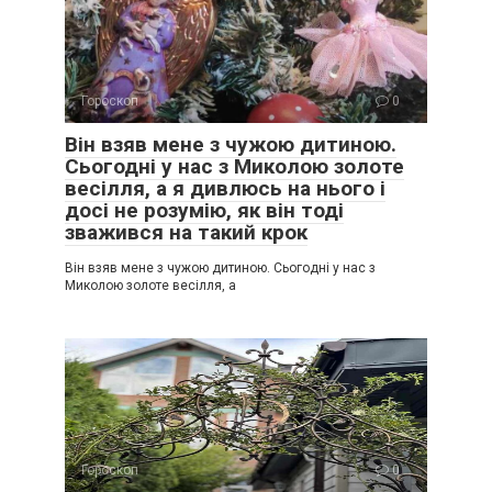
Гороскоп
0
Він взяв мене з чужою дитиною.
Сьогодні у нас з Миколою золоте
весілля, а я дивлюсь на нього і
досі не розумію, як він тоді
зважився на такий крок
Він взяв мене з чужою дитиною. Сьогодні у нас з
Миколою золоте весілля, а
Гороскоп
0