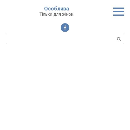
Перейти
Особлива
до
Тільки для жінок
вмісту
Пошук: