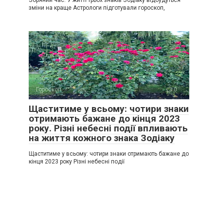
Зоряний час. У житті трьох знаків Зодіаку відбудуться
зміни на краще Астрологи підготували гороскоп,
Гороскоп
0
Щаститиме у всьому: чотири знаки
отримають бажане до кінця 2023
року. Різні небесні події впливають
на життя кожного знака Зодіаку
Щаститиме у всьому: чотири знаки отримають бажане до
кінця 2023 року Різні небесні події