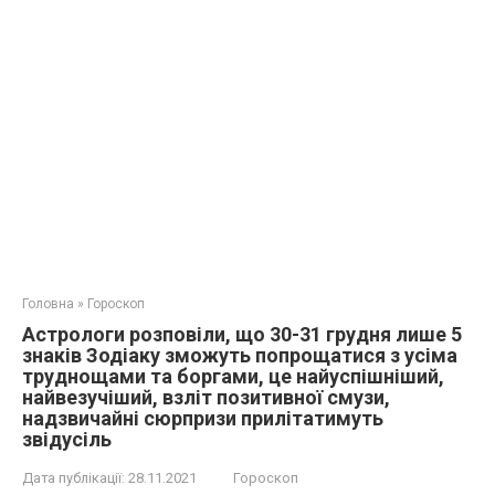
Головна
»
Гороскоп
Астрологи розповіли, що 30-31 грудня лише 5
знаків Зодіаку зможуть попрощатися з усіма
труднощами та боргами, це найуспішніший,
найвезучіший, взліт позитивної смузи,
надзвичайні сюрпризи прилітатимуть
звідусіль
Дата публікації:
28.11.2021
Гороскоп