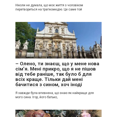
Ніколи не думала, що моє життя з чоловіком
перетвориться на трагікомедію. Це саме той
Гороскоп
0
– Олено, ти знаєш, що у мене нова
сім’я. Мені прикро, що я не пішов
від тебе раніше, так було б для
всіх краще. Тільки дай мені
бачитися з сином, хоч іноді
Я завжди була впевнена, що знаю як найкраще для
мого сина. Ігор, його батько,