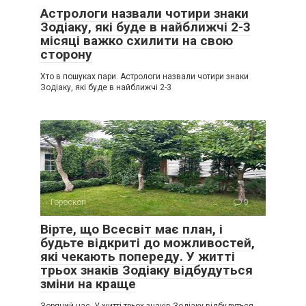
Астрологи назвали чотири знаки
Зодіаку, які буде в найближчі 2-3
місяці важко схилити на свою
сторону
Хто в пошуках пари. Астрологи назвали чотири знаки
Зодіаку, які буде в найближчі 2-3
Гороскоп
0
Вірте, що Всесвіт має план, і
будьте відкриті до можливостей,
які чекають попереду. У житті
трьох знаків Зодіаку відбудуться
зміни на краще