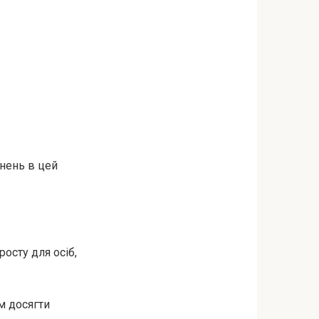
гнень в цей
осту для осіб,
м досягти