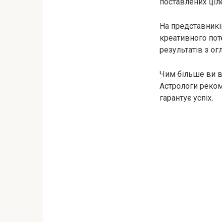
поставлених ціл
На представників
креативного поте
результатів з ог
Чим більше ви в
Астрологи реком
гарантує успіх.