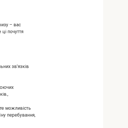
ризу – вас
 ці почуття
ьних зв’язків
люючих
ів.,
ете можливість
їну перебування,