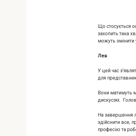
Що стосується о
захопить така хв
можуть змінити 
Лев
У цей час з’явля
для представник
Вони матимуть м
дискусіях. Голов
На завершення л
здійснити все, п
професію та роб