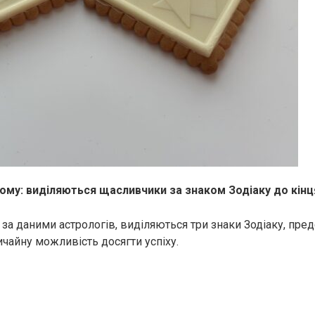
ьому: виділяються щасливчики за знаком Зодіаку до кінц
і за даними астрологів, виділяються три знаки Зодіаку, пре
чайну можливість досягти успіху.