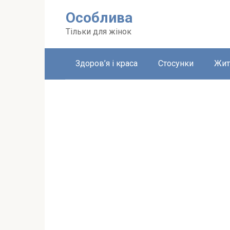
Перейти
Особлива
до
вмісту
Тільки для жінок
Здоров’я і краса
Стосунки
Жит