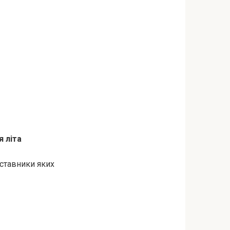
я літа
дставники яких