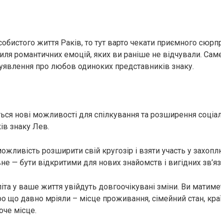
собистого життя Раків, то тут варто чекати приємного сюрп
иля романтичних емоцій, яких ви раніше не відчували. Саме
уявлення про любов одиноких представників знаку.
ться нові можливості для спілкування та розширення соціал
ів знаку Лев.
ожливість розширити свій кругозір і взяти участь у захоп
не — бути відкритими для нових знайомств і вигідних зв’язк
іта у ваше життя увійдуть довгоочікувані зміни. Ви матим
ро що давно мріяли – місце проживання, сімейний стан, кра
оче місце.