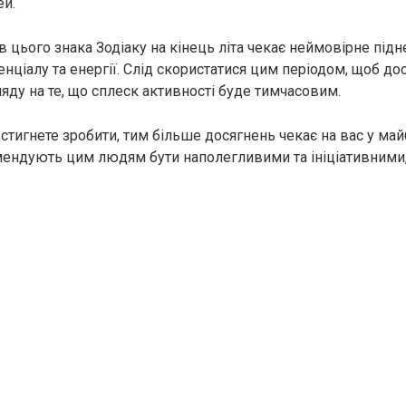
ей.
 цього знака Зодіаку на кінець літа чекає неймовірне під
нціалу та енергії. Слід скористатися цим періодом, щоб до
ляду на те, що сплеск активності буде тимчасовим.
стигнете зробити, тим більше досягнень чекає на вас у ма
ендують цим людям бути наполегливими та ініціативними,