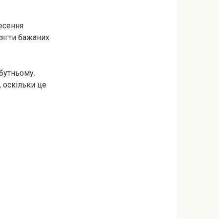
несення
сягти бажаних
йбутньому.
 оскільки це