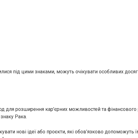
илися під цими знаками, можуть очікувати особливих дося
од для розширення кар’єрних можливостей та фінансового р
 знаку Рака.
увати нові ідеї або проєкти, які обов’язково допоможуть ї