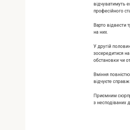
відчуватимуть е
професійного ста
Варто відвести 
на них.
У другій половин
зосередитися на
обстановки чи от
Вміння повністю
відчуєте справж
Приємним сюрпри
з несподіваних 