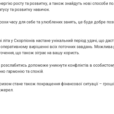
нергію росту та розвитку, а також знайдуть нові способи п
тусу та розвитку навичок.
трохи часу для себе та улюблених занять, це буде добре по
і літа у Скорпіонів настане унікальний період удачі, що дас
 оперативному вирішенні всіх поточних завдань. Можлива 
очення, що також зіграє на вашу користь.
 розслабитись допоможе уникнути конфліктів в особистому
ню гармонію та спокій.
зом стане також покращення фінансової ситуації – грош
джерел.