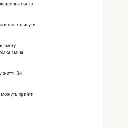
оліпшення свого
зитивно вплинути
ть змогу
різка зміна
 житті. Ви
і можуть прийти