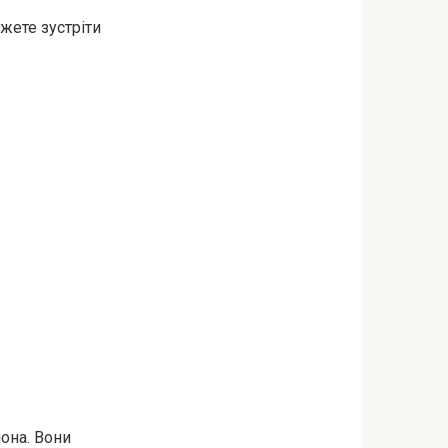
жете зустріти
іона. Вони