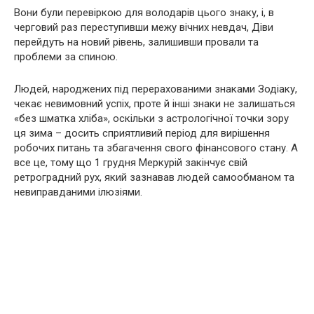
Вони були перевіркою для володарів цього знаку, і, в
черговий раз переступивши межу вічних невдач, Діви
перейдуть на новий рівень, залишивши провали та
проблеми за спиною.
Людей, народжених під перерахованими знаками Зодіаку,
чекає невимовний успіх, проте й інші знаки не залишаться
«без шматка хліба», оскільки з астрологічної точки зору
ця зима – досить сприятливий період для вирішення
робочих питань та збагачення свого фінансового стану. А
все це, тому що 1 грудня Меркурій закінчує свій
ретроградний рух, який зазнавав людей самообманом та
невиправданими ілюзіями.