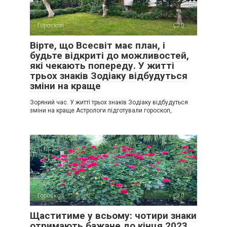
Гороскоп
0
Вірте, що Всесвіт має план, і
будьте відкриті до можливостей,
які чекають попереду. У житті
трьох знаків Зодіаку відбудуться
зміни на краще
Зоряний час. У житті трьох знаків Зодіаку відбудуться
зміни на краще Астрологи підготували гороскоп,
Гороскоп
0
Щаститиме у всьому: чотири знаки
отримають бажане до кінця 2023