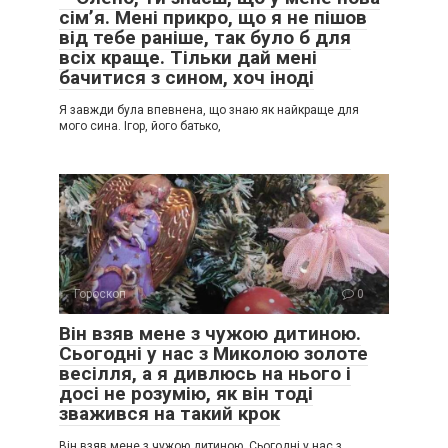
сім’я. Мені прикро, що я не пішов
від тебе раніше, так було б для
всіх краще. Тільки дай мені
бачитися з сином, хоч іноді
Я завжди була впевнена, що знаю як найкраще для
мого сина. Ігор, його батько,
Гороскоп
0
Він взяв мене з чужою дитиною.
Сьогодні у нас з Миколою золоте
весілля, а я дивлюсь на нього і
досі не розумію, як він тоді
зважився на такий крок
Він взяв мене з чужою дитиною. Сьогодні у нас з