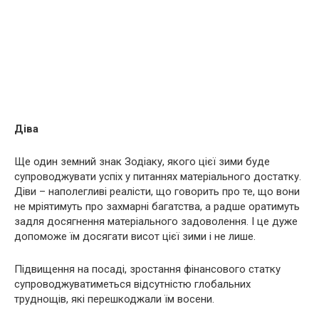
Діва
Ще один земний знак Зодіаку, якого цієї зими буде
супроводжувати успіх у питаннях матеріального достатку.
Діви – наполегливі реалісти, що говорить про те, що вони
не мріятимуть про захмарні багатства, а радше оратимуть
задля досягнення матеріального задоволення. І це дуже
допоможе їм досягати висот цієї зими і не лише.
Підвищення на посаді, зростання фінансового статку
супроводжуватиметься відсутністю глобальних
труднощів, які перешкоджали їм восени.