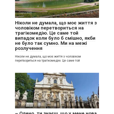
Гороскоп
0
Ніколи не думала, що моє життя з
чоловіком перетвориться на
трагікомедію. Це саме той
випадок коли було б смішно, якби
не було так сумно. Ми на межі
розлучення
Ніколи не думала, що моє життя з чоловіком
перетвориться на трагікомедію. Це саме той
Гороскоп
0
– Олено, ти знаєш, що у мене нова