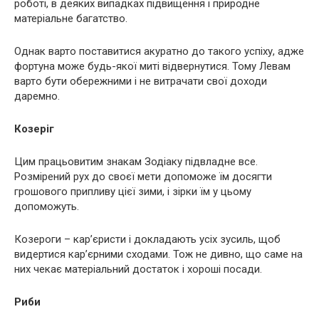
роботі, в деяких випадках підвищення і природне
матеріальне багатство.
Однак варто поставитися акуратно до такого успіху, адже
фортуна може будь-якої миті відвернутися. Тому Левам
варто бути обережними і не витрачати свої доходи
даремно.
Козеріг
Цим працьовитим знакам Зодіаку підвладне все.
Розмірений рух до своєї мети допоможе їм досягти
грошового припливу цієї зими, і зірки їм у цьому
допоможуть.
Козероги – кар’єристи і докладають усіх зусиль, щоб
видертися кар’єрними сходами. Тож не дивно, що саме на
них чекає матеріальний достаток і хороші посади.
Риби