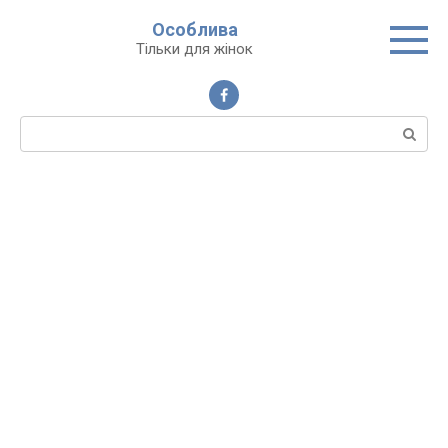
Перейти
Особлива
до
Тільки для жінок
вмісту
Пошук: