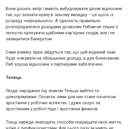
Вони досить хитрі і вміють вибудовувати ділові відносини
так, що зазнати краху в їхньому випадку – це щось із
розряду «нереального». А здатність правильно
розпоряджатися доходами дозволяє Рибам не тільки з
легкістю крокувати щаблями кар’єрних сходів, але і не
залишитися банкрутом.
Саме взимку зірки зійдуться так, що цей водяний знак
буде очікувати на збільшення доходу, а для бізнесменів-
Риб хороші відносини з партнерами забезпечені.
Телець
Люди, народжені під знаком Тельця амбітні та
цілеспрямовані. Початок зими для них стане початком
зростання у робочих аспектах. І дуже скоро за
зростанням у роботі піде і зростання фінансів.
Тільці завжди знаходять способи покращити своє життя,
адже є перфекціоністами. Але цього разу їм навіть не