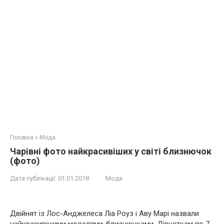
Головна
»
Мода
Чарівні фото найкрасивіших у світі близнючок
(фото)
Дата публікації:
01.01.2018
Мода
Двійнят із Лос-Анджелеса Ліа Роуз і Аву Марі назвали