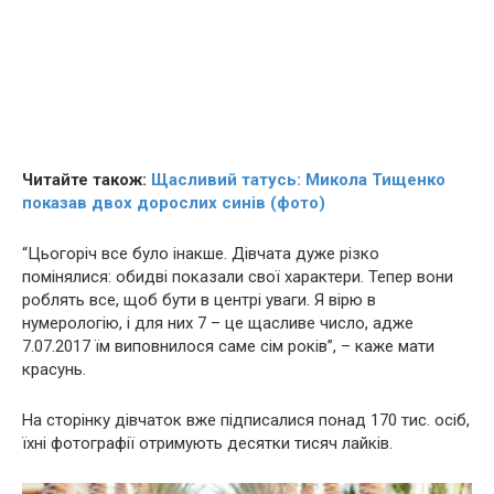
Читайте також:
Щасливий татусь: Микола Тищенко
показав двох дорослих синів (фото)
“Цьогоріч все було інакше. Дівчата дуже різко
помінялися: обидві показали свої характери. Тепер вони
роблять все, щоб бути в центрі уваги. Я вірю в
нумерологію, і для них 7 – це щасливе число, адже
7.07.2017 їм виповнилося саме сім років”, – каже мати
красунь.
На сторінку дівчаток вже підписалися понад 170 тис. осіб,
їхні фотографії отримують десятки тисяч лайків.