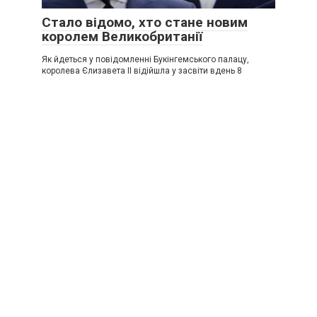
Стало відомо, хто стане новим
королем Великобританії
Як йдеться у повідомленні Букінгемського палацу,
королева Єлизавета ІІ відійшла у засвіти вдень 8