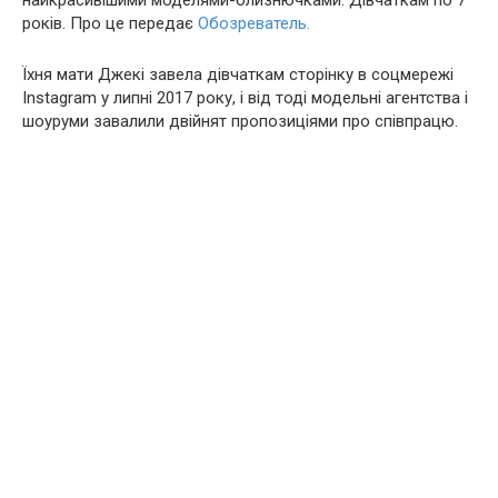
найкрасивішими моделями-близнючками. Дівчаткам по 7
років. Про це передає
Обозреватель.
Їхня мати Джекі завела дівчаткам сторінку в соцмережі
Instagram у липні 2017 року, і від тоді модельні агентства і
шоуруми завалили двійнят пропозиціями про співпрацю.