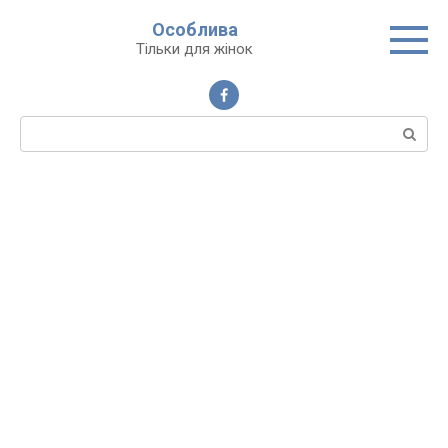
Перейти
Особлива
до
Тільки для жінок
вмісту
Пошук: