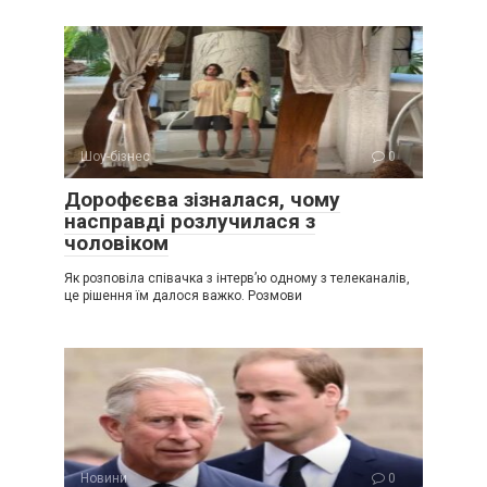
Шоу-бізнес
0
Дорофєєва зізналася, чому
насправді розлучилася з
чоловіком
Як розповіла співачка з інтерв’ю одному з телеканалів,
це рішення їм далося важко. Розмови
Новини
0