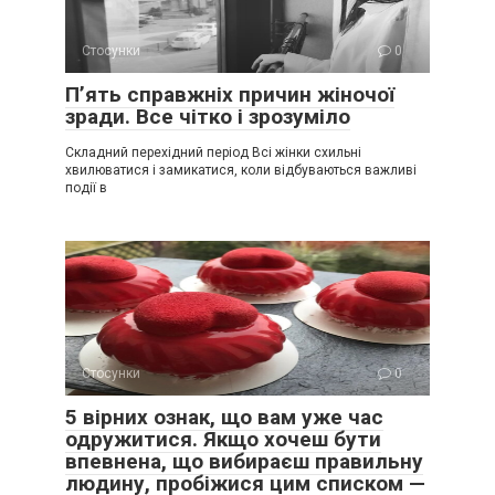
Стосунки
0
П’ять справжніх причин жіночої
зради. Все чітко і зрозуміло
Складний перехідний період Всі жінки схильні
хвилюватися і замикатися, коли відбуваються важливі
події в
Стосунки
0
5 вірних ознак, що вам уже час
одружитися. Якщо хочеш бути
впевнена, що вибираєш правильну
людину, пробіжися цим списком —