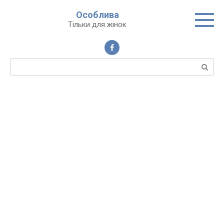
Перейти
Особлива
до
Тільки для жінок
вмісту
Пошук: