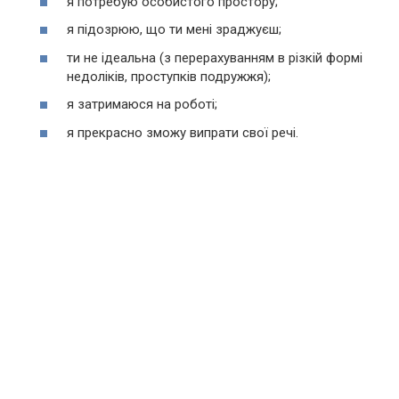
я потребую особистого простору;
я підозрюю, що ти мені зраджуєш;
ти не ідеальна (з перерахуванням в різкій формі
недоліків, проступків подружжя);
я затримаюся на роботі;
я прекрасно зможу випрати свої речі.