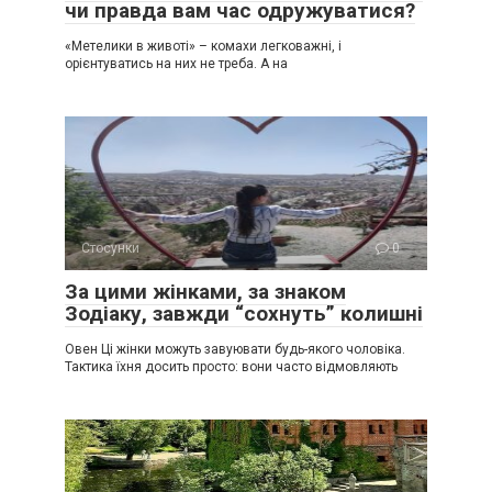
чи правда вам час одружуватися?
«Метелики в животі» – комахи легковажні, і
орієнтуватись на них не треба. А на
Стосунки
0
За цими жінками, за знаком
Зодіаку, завжди “сохнуть” колишні
Овен Ці жінки можуть завуювати будь-якого чоловіка.
Тактика їхня досить просто: вони часто відмовляють