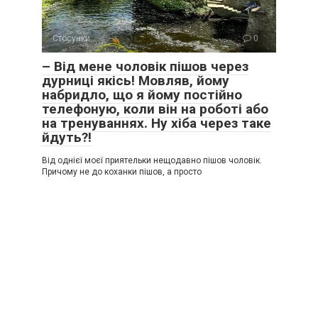
Стосунки
0
– Від мене чоловік пішов через
дурниці якісь! Мовляв, йому
набридло, що я йому постійно
телефоную, коли він на роботі або
на тренуваннях. Ну хіба через таке
йдуть?!
Від однієї моєї приятельки нещодавно пішов чоловік.
Причому не до коханки пішов, а просто