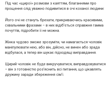
Під час «щирої» розмови з каяттям, благаннями про
прощення слід уважно подивитися в очі коханої людини:
Його очі не стануть брехати, прикриваючись красивими,
схвальними фразами – в них відіб’ється справжня гамма
почуттів, підробити її не можна.
Жінка чудово зможе зрозуміти, чи намагається чоловік
маніпулювати нею, або він, дійсно, не винен або зрада
відбулася, а тепер він шукає підходящі виправдання.
Щирий чоловік не буде викручуватися, виправдовуватися
– він з готовністю роз’яснить всі питання, що цікавлять
дружину заради збереження сім’ї.