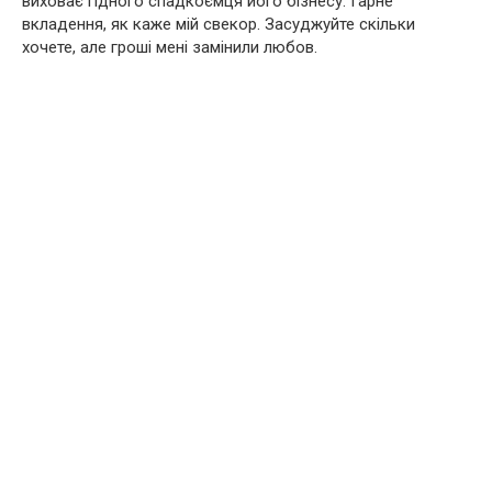
виховає гідного спадкоємця його бізнесу. Гарне
вкладення, як каже мій свекор. Засуджуйте скільки
хочете, але гроші мені замінили любов.