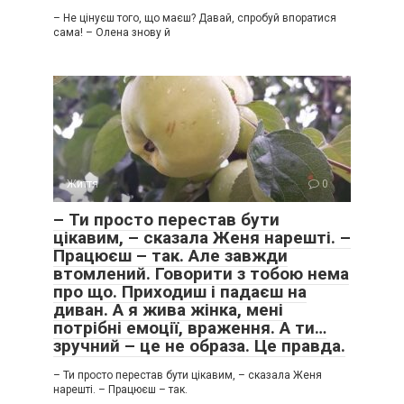
– Не цінуєш того, що маєш? Давай, спробуй впоратися
сама! – Олена знову й
Життя
0
– Ти просто перестав бути
цікавим, – сказала Женя нарешті. –
Працюєш – так. Але завжди
втомлений. Говорити з тобою нема
про що. Приходиш і падаєш на
диван. А я жива жінка, мені
потрібні емоції, враження. А ти…
зручний – це не образа. Це правда.
– Ти просто перестав бути цікавим, – сказала Женя
нарешті. – Працюєш – так.