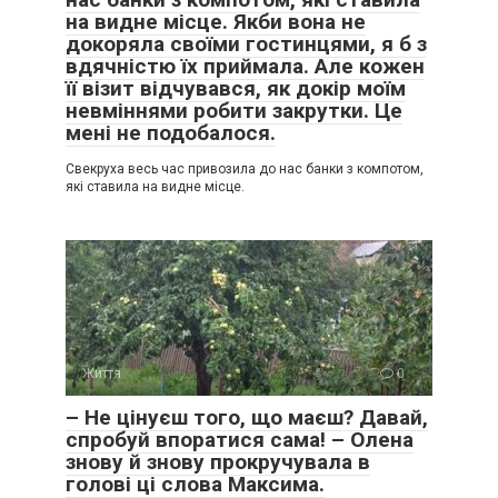
на видне місце. Якби вона не
докоряла своїми гостинцями, я б з
вдячністю їх приймала. Але кожен
її візит відчувався, як докір моїм
невміннями робити закрутки. Це
мені не подобалося.
Свекруха весь час привозила до нас банки з компотом,
які ставила на видне місце.
Життя
0
– Не цінуєш того, що маєш? Давай,
спробуй впоратися сама! – Олена
знову й знову прокручувала в
голові ці слова Максима.