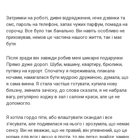
Затримки на роботі, дивні відрядження, нічні дзвінки та
смс, пароль на телефоні, запах чужих парфум, помада на
сорочці. Все було так банально. Він навіть особливо не
приховував, немов це частина нашого життя, так і має
бути.
Після зради він завжди робив мені шикарні подарунки.
Прямо дуже дорогі. Шуби, машину, квартиру, брюлики,
путівку на курорт. Спочатку я переживала, плакала
ночами, намагалася бути мудрою дружиною, думала, що
я сама винна. Я стала частіше готувати, купила нову
бiлuзну, змінила зачіску, до слова сказати, я не набрала
вагу, регулярно ходжу в зал і салони краси, але це не
допомогло.
Я хотіла гордо піти, або влаштувати скандал і все
з’ясувати, але подивилася на нього і зрозуміла, що немає
сенсу. Він не вважає, що не правий, він упевнений, що це
норма для всіх і якщо я проти, то він легко знайде заміну