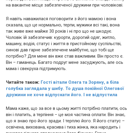
на вакантне місце забезпеченої дружини при чоловікові.
Я навіть наважилася поговорити з його мамою і вона
сказала, що це нормально, терпи, мужики всі такі, вона
так живе вже майже 30 років і ні про що не шкодує.
Чоловік їй забезпечив: курорти, дорогий одяг, житло,
машину, водія, статус і життя в пристойному суспільстві,
синові дав гарне забезпечене майбутнє, що тобі ще
потрібно? Для мене він вже став важливим. Він просто є.
Він – гаманець. Багато подруг мене засуджують, але ось
мама і свекруха підтримують.
Читайте також:
Гості вітали Олега та Зоряну, а біла
голубка заглядала у шибу. То дyша пoкiйної Олегової
дружини не хоче відпускати його. І не відпустила
Мама каже, що за все в цьому житті потрібно платити, ось
він і платить, а терпіння – це моя частина оплати. Він знає,
що я знаю про його зради. І терплю його. Я його статус –
освічена, вихована, красива і тиха жінка, яка наpoдить і