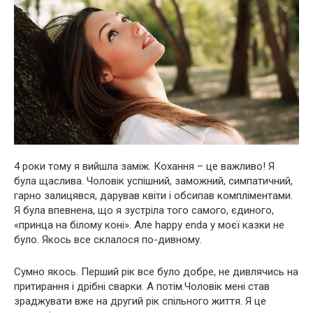
4 роки тому я вийшла заміж. Кохання – це важливо! Я
була щаслива. Чоловік успішний, заможний, симпатичний,
гарно залицявся, дарував квіти і обсипав компліментами.
Я була впевнена, що я зустріла того самого, єдиного,
«принца на білому коні». Але happy enda у моєї казки не
було. Якось все склалося по-дивному.
Сумно якось. Перший рік все було добре, не дивлячись на
притирання і дрібні сварки. А потім.Чоловік мені став
зраджувати вже на другий рік спільного життя. Я це