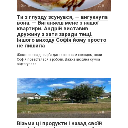
Життя
0
Ти з глузду зсунувся, — вигукнула
вона. — Виганяєш мене з нашої
квартири. Андрій виставив
дружину з хати заради тещі.
Іншого виходу Софія йому просто
не лишила
Жовтневе надвечір’я дихало вогким холодом, коли
Софія поверталася з роботи. Важка шкіряна сумка
відтягувала
Життя
0
Візьми ці продукти і назад своїй