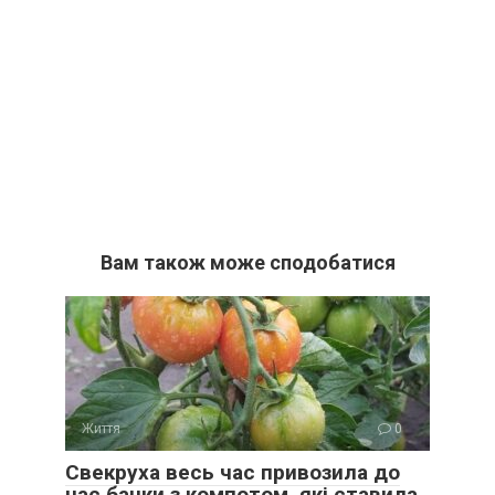
Вам також може сподобатися
Життя
0
Свекруха весь час привозила до
нас банки з компотом, які ставила