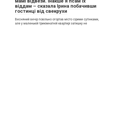
мамі відвези. Інакше я псам їх
віддам – сказала Ірина побачивши
гостинці від свекрухи
Весняний вечір повільно огортав місто сірими сутінками,
але у маленькій трикімнатній квартирі затишку не