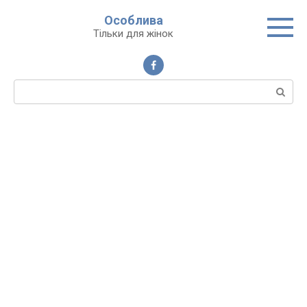
Перейти
Особлива
до
Тільки для жінок
вмісту
Пошук: