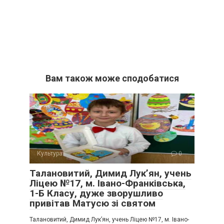
Вам також може сподобатися
Культура
0
Талановитий, Димид Лук’ян, учень
Ліцею №17, м. Івано-Франківська,
1-Б Класу, дуже зворушливо
привітав Матусю зі святом
Талановитий, Димид Лук’ян, учень Ліцею №17, м. Івано-