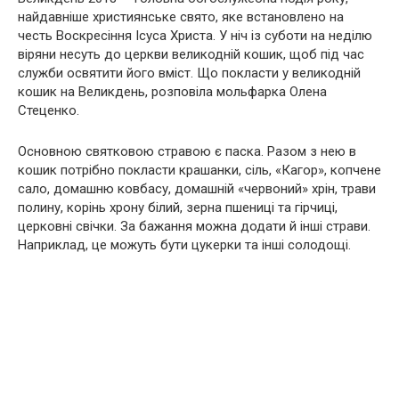
найдавніше християнське свято, яке встановлено на
честь Воскресіння Ісуса Христа. У ніч із суботи на неділю
віряни несуть до церкви великодній кошик, щоб під час
служби освятити його вміст. Що покласти у великодній
кошик на Великдень, розповіла мольфарка Олена
Стеценко.
Основною святковою стравою є паска. Разом з нею в
кошик потрібно покласти крашанки, сіль, «Кагор», копчене
сало, домашню ковбасу, домашній «червоний» хрін, трави
полину, корінь хрону білий, зерна пшениці та гірчиці,
церковні свічки. За бажання можна додати й інші страви.
Наприклад, це можуть бути цукерки та інші солодощі.