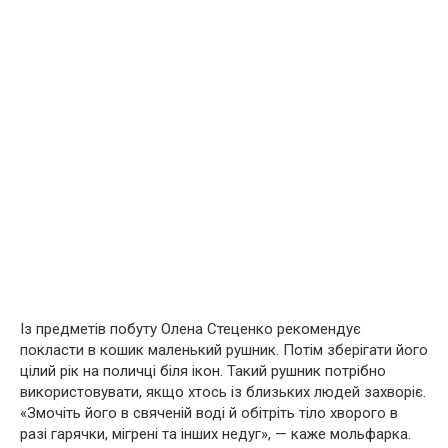
Із предметів побуту Олена Стеценко рекомендує
покласти в кошик маленький рушник. Потім зберігати його
цілий рік на поличці біля ікон. Такий рушник потрібно
використовувати, якщо хтось із близьких людей захворіє.
«Змочіть його в свяченій воді й обітріть тіло хвоpoго в
разі гаpячки, мігpeні та інших недуг», — каже мольфарка.