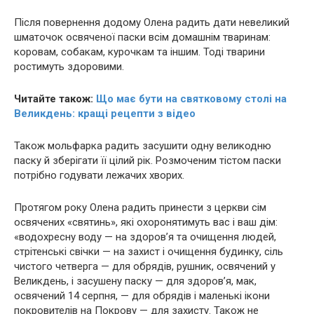
Після повернення додому Олена радить дати невеликий
шматочок освяченої паски всім домашнім тваринам:
коровам, собакам, курочкам та іншим. Тоді тварини
ростимуть здоровими.
Читайте також:
Що має бути на святковому столі на
Великдень: кращі рецепти з відео
Також мольфарка радить засушити одну великодню
паску й зберігати її цілий рік. Розмоченим тістом паски
потрібно годувати лежaчих хвopих.
Протягом року Олена радить принести з церкви сім
освячених «святинь», які охоронятимуть вас і ваш дім:
«водохресну воду — на здоров’я та очищення людей,
стрітенські свічки — на захист і очищення будинку, сіль
чистого четверга — для обрядів, рушник, освячений у
Великдень, і засушену паску — для здоров’я, мак,
освячений 14 серпня, — для обрядів і маленькі ікони
покровителів на Покрову — для захисту. Також не