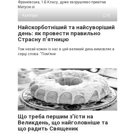
Франківська, 1-Б Класу, дуже зворушливо привітав
Матусю зі
Культура
0
Найскорботніший та найсуворіший
день: як провести правильно
Страсну п’ятницю
Тож нехай кожен із нас в цей великий день вимовляє в
серці слова: “Пом’яни
Культура
0
Що треба першим з’їсти на
Великдень, що найголовніше та
що радить Священик