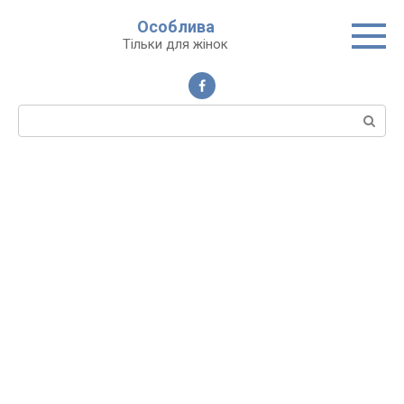
Перейти
Особлива
до
Тільки для жінок
вмісту
Пошук: