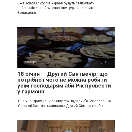
Вже зовсім скоро в Україні будуть святкувати
найсвітліше і найочікуваніше церковне свято —
Великдень.
Культура
0
18 січня — Другий Святвечір: що
потрібно і чого не можна робити
усім господарям аби Рік провести
у гармонії
18 січня християни святкують Надвечір’я Богоявлення.
У народі його ще називають Другий Святвечір або