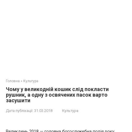
Головна
»
Культура
Чому у великодній кошик слід покласти
рушник, а одну з освячених пасок варто
засушити
Дата публікації:
31.03.2018
Культура
Великдень 2018 — головна богослужебна подія року,