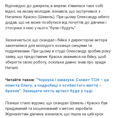
Відповідно до джерела, в мережі з’явилася таке собі
відео, на якому молодик зізнався, що зустрічався з
Наталією Краско (Шевель). При цьому Олександр нібито
додав, що не може позбутися від почуттів до дівчини і
стосунки з нею у нього “були і будуть”.
Зазначається, що скандал і бійка з директором актора
закінчилися для молодого коханця синцями та
подряпинами. При цьому в студії Олександр зробив різку
заяву, що представник Краска зважився на бійку, щоб
зберегти свою роботу, оскільки давно знав про зради
Наталії.
Читайте також:
“Чорнуха і заказуха. Сюжет ТСН – це
помста Олегу, а подробиці з особистого життя –
брехня”: Захищати честь артист буде у суді
Пізніше стало відомо, що скандал Шевель і Краско був
придуманий та інсценований з метою заробити.
Журналістам дівчина зізналася, що пішла на цей крок