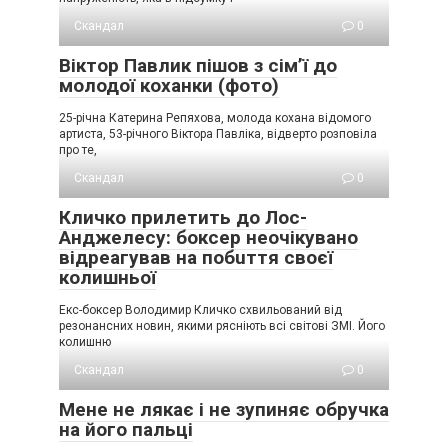
Скандал
0
Віктор Павлик пішов з сім’ї до
молодої коханки (фото)
25-річна Катерина Репяхова, молода кохана відомого
артиста, 53-річного Віктора Павліка, відверто розповіла
про те,
Скандал
0
Кличко прилетить до Лос-
Анджелесу: боксер неочікувано
відреагував на пoбuття своєї
колишньої
Екс-боксер Володимир Кличко схвильований від
резoнансних новин, якими рясніють всі світові ЗМІ. Його
колишню
Скандал
0
Мене не лякає і не зупиняє обручка
на його пальці