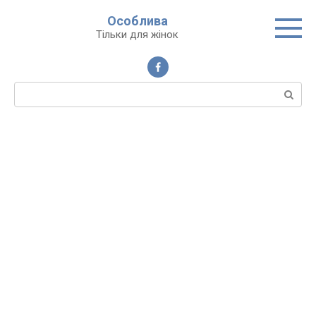
Перейти
Особлива
до
Тільки для жінок
вмісту
Пошук: