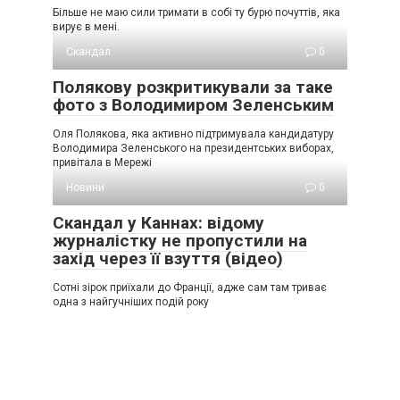
Більше не маю сили тримати в собі ту бурю почуттів, яка
вирує в мені.
Скандал
0
Полякову розкритикували за таке
фото з Володимиром Зеленським
Оля Полякова, яка активно підтримувала кандидатуру
Володимира Зеленського на президентських виборах,
привітала в Мережі
Новини
0
Скандал у Каннах: відому
журналістку не пропустили на
захід через її взуття (відео)
Сотні зірок приїхали до Франції, адже сам там триває
одна з найгучніших подій року