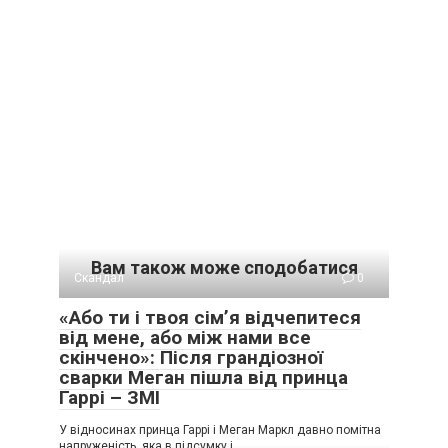
Вам також може сподобатися
Скандал
0
«Або ти і твоя сім’я відчепитеся
від мене, або між нами все
скінчено»: Після грандіозної
сварки Меган пішла від принца
Гаррі – ЗМІ
У відносинах принца Гаррі і Меган Маркл давно помітна
напруженість, яка в підсумку і