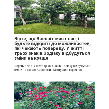
Гороскоп
0
Вірте, що Всесвіт має план, і
будьте відкриті до можливостей,
які чекають попереду. У житті
трьох знаків Зодіаку відбудуться
зміни на краще
Зоряний час. У житті трьох знаків Зодіаку відбудуться
зміни на краще Астрологи підготували гороскоп,