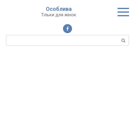
Перейти
Особлива
до
Тільки для жінок
вмісту
Пошук: