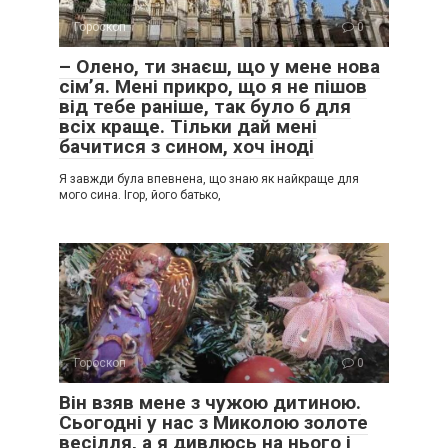
Гороскоп
0
– Олено, ти знаєш, що у мене нова
сім’я. Мені прикро, що я не пішов
від тебе раніше, так було б для
всіх краще. Тільки дай мені
бачитися з сином, хоч іноді
Я завжди була впевнена, що знаю як найкраще для
мого сина. Ігор, його батько,
Гороскоп
0
Він взяв мене з чужою дитиною.
Сьогодні у нас з Миколою золоте
весілля, а я дивлюсь на нього і