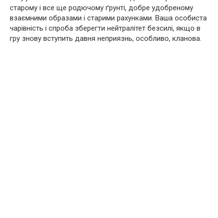
старому і все ще родючому ґрунті, добре удобреному
взаємними образами і старими рахунками. Ваша особиста
чарівність і спроба зберегти нейтралітет безсилі, якщо в
гру знову вступить давня неприязнь, особливо, кланова.