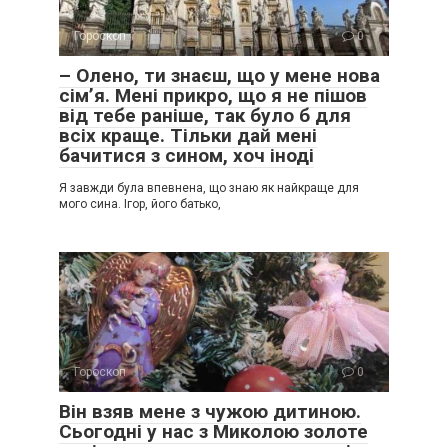
Гороскоп
0
– Олено, ти знаєш, що у мене нова
сім’я. Мені прикро, що я не пішов
від тебе раніше, так було б для
всіх краще. Тільки дай мені
бачитися з сином, хоч іноді
Я завжди була впевнена, що знаю як найкраще для
мого сина. Ігор, його батько,
Гороскоп
0
Він взяв мене з чужою дитиною.
Сьогодні у нас з Миколою золоте