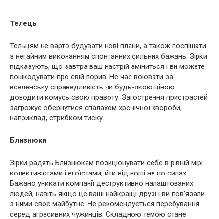
Телець
Тельцям не варто будувати нові плани, а також поспішати
з негайним виконанням спонтанних сильних бажань. Зірки
підказують, що завтра ваш настрій зміниться і ви можете
пошкодувати про свій порив. Не час воювати за
вселенську справедливість чи будь-якою ціною
доводити комусь свою правоту. Загострення пристрастей
загрожує обернутися спалахом хронічної хвороби,
наприклад, стрибком тиску.
Близнюки
Зірки радять Близнюкам позиціонувати себе в рівній мірі
колективістами і егоїстами, йти від ноші не по силах.
Бажано уникати компанії деструктивно налаштованих
людей, навіть якщо це ваші найкращі друзі і ви пов’язали
з ними своє майбутнє. Не рекомендується перебування
серед агресивних чужинців. Складною темою стане