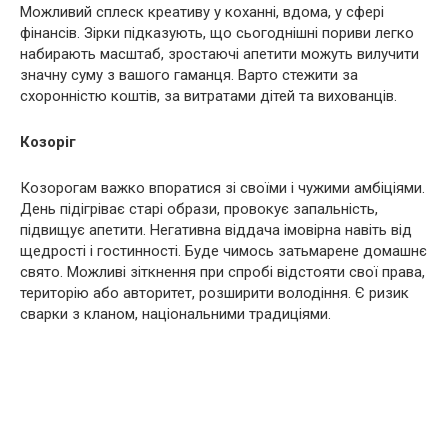
Можливий сплеск креативу у коханні, вдома, у сфері
фінансів. Зірки підказують, що сьогоднішні пориви легко
набирають масштаб, зростаючі апетити можуть вилучити
значну суму з вашого гаманця. Варто стежити за
схоронністю коштів, за витратами дітей та вихованців.
Козоріг
Козорогам важко впоратися зі своїми і чужими амбіціями.
День підігріває старі образи, провокує запальність,
підвищує апетити. Негативна віддача імовірна навіть від
щедрості і гостинності. Буде чимось затьмарене домашнє
свято. Можливі зіткнення при спробі відстояти свої права,
територію або авторитет, розширити володіння. Є ризик
сварки з кланом, національними традиціями.