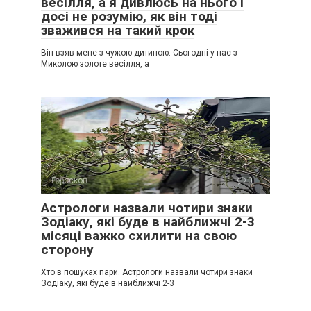
весілля, а я дивлюсь на нього і
досі не розумію, як він тоді
зважився на такий крок
Він взяв мене з чужою дитиною. Сьогодні у нас з
Миколою золоте весілля, а
Гороскоп
0
Астрологи назвали чотири знаки
Зодіаку, які буде в найближчі 2-3
місяці важко схилити на свою
сторону
Хто в пошуках пари. Астрологи назвали чотири знаки
Зодіаку, які буде в найближчі 2-3