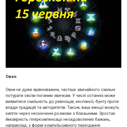
Овен
Овни не дуже врівноважені, частіше звичайного схильні
потурати своїм поганим звичкам. У числі останніх може
виявитися схильність до ревнощів, експансії, бунту проти
влади традицій та авторитетів. Також, ваші емоції можуть
кипіти через нескінченні розмови з близькими. Зростає
ймовірність гіперкомпенсації незадоволених бажань,
наприклад, у формі компульсивного переїдання.