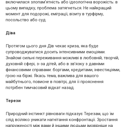
включилася злопам’ятність або ідеологічна ворожість: в
цьому випадку, проблема затягнеться. Не найкращий
момент для подорожі, еміграції, візиту в турфірму,
посольство або суд.
Діва
Протягом цього дня Дів чекає криза, яка буде
супроводжуватися досить інтенсивними емоціями.
Знайомі сильні переживання можливі в любовній, творчій,
духовній сфері, з-за дітей, або в зв’язку з давніми
фінансовими справами: боргами, кредитами, інвестиціями,
грою на біржі. Якась тема, важлива для вашого
майбутнього, повисне в повітрі, для її прояснення
потрібен тимчасовий відкат назад.
Терези
Природний інстинкт рівноваги підказує Терезам, що їм
слід всіляко уникати нагнітання конфронтації. Зростання
напруженості між вами й іншими людьми імовірніше на