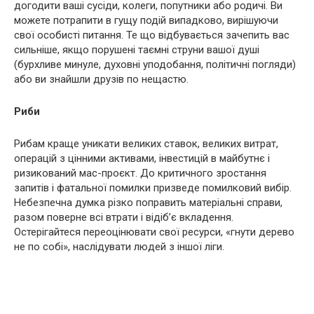
догодити ваші сусіди, колеги, попутники або родичі. Ви
можете потрапити в гущу подій випадково, вирішуючи
свої особисті питання. Те що відбувається зачепить вас
сильніше, якщо порушені таємні струни вашої душі
(бурхливе минуле, духовні уподобання, політичні погляди)
або ви знайшли друзів по нещастю.
Риби
Рибам краще уникати великих ставок, великих витрат,
операцій з цінними активами, інвестицій в майбутнє і
ризикований мас-проєкт. До критичного зростання
запитів і фатальної помилки призведе помилковий вибір.
Небезпечна думка різко поправить матеріальні справи,
разом поверне всі втрати і відіб’є вкладення.
Остерігайтеся переоцінювати свої ресурси, «гнути дерево
не по собі», наслідувати людей з іншої ліги.