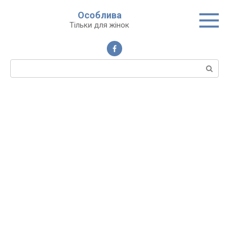
Перейти
Особлива
до
Тільки для жінок
вмісту
Пошук: