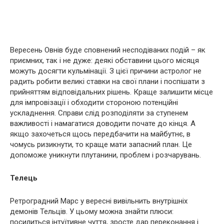
Вересень Овнів буде сповнений несподіваних подій – як
приємних, так і не дуже: деякі обставини цього місяця
можуть досягти кульмінації. З цієї причини астролог не
радить робити великі ставки на свої плани і поспішати з
прийняттям відповідальних рішень. Краще залишити місце
для імпровізації і обходити стороною потенційні
ускладнення. Справи слід розподіляти за ступенем
важливості і намагатися доводити почате до кінця. А
якщо захочеться щось передбачити на майбутнє, в
чомусь ризикнути, то краще мати запасний план. Це
допоможе уникнути плутанини, проблем і розчарувань.
Телець
Ретроградний Марс у вересні вивільнить внутрішніх
демонів Тельців. У цьому можна знайти плюси:
посилиться інтуїтивне чуття, зросте дар переконання і