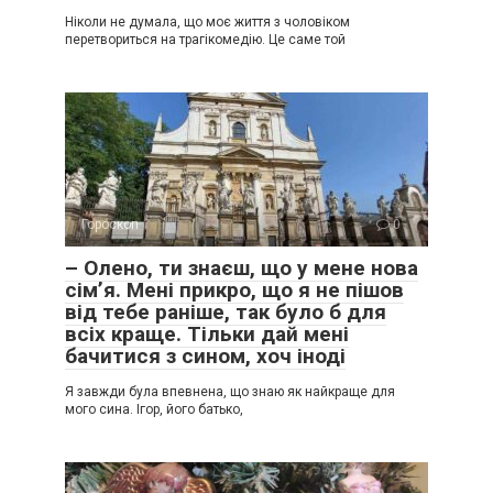
Ніколи не думала, що моє життя з чоловіком
перетвориться на трагікомедію. Це саме той
Гороскоп
0
– Олено, ти знаєш, що у мене нова
сім’я. Мені прикро, що я не пішов
від тебе раніше, так було б для
всіх краще. Тільки дай мені
бачитися з сином, хоч іноді
Я завжди була впевнена, що знаю як найкраще для
мого сина. Ігор, його батько,