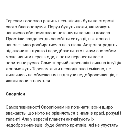
Терезам гороскоп радить весь місяць бути на сторожі
свого благополуччя. Поруч будуть люди, які можуть
навмисно або помилково вставляти палиці в колеса.
Простіше заздалегідь запобігти ситуації, ніж довго і
наполегливо розбиратися з нею після. Астролог радить
підключити інтуїцію і передбачити, хто і яким способом
може чинити перешкоди, а потім перевести все в
позитивне русло. Саме творчий адреналін і сильна інтуїція
допоможуть Терезам діяти несподівано і сміливо, не
дивлячись на обмеження і підступи недоброзичливців, з
якими вони зіткнуться.
Скорпіон
Самовпевненості Скорпіонам не позичати: вони щиро
вважають, що ніхто не зрівняється з ними в красі, розумі і
таланті. Але у вересні планети активізують їх
недоброзичливців: буде багато критиків, які не упустять