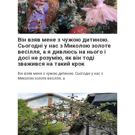
Гороскоп
0
Він взяв мене з чужою дитиною.
Сьогодні у нас з Миколою золоте
весілля, а я дивлюсь на нього і
досі не розумію, як він тоді
зважився на такий крок
Він взяв мене з чужою дитиною. Сьогодні у нас з
Миколою золоте весілля, а
Гороскоп
0