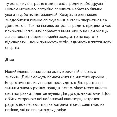
ту роль, яку ви граєте в житті своєї родини або друзів.
Цілком можливо, потрібно проявити набагато більше
уваги і турботи, ніж зазвичай. Комусь із рідні може
знадобитися більше спілкування, а хтось звернеться за
допомогою. Так чи інакше, астролог радить приділити час
близьким і спільним справах з ними. Якщо на цей місяць
заплановані поїздки і сімейні заходи, то не варто їх
відкладати – вони принесуть успіх і вдихнуть в життя нову
енергію.
Діва
Новий місяць випадає на зміну космічній енергії, а
значить, Діви зможуть почати життя з чистого аркуша.
Енергетичні впливу планет пробудять в Дів прагнення
змінити звичну рутину, правда, ретро-Марс може внести
свої поправки, підштовхнувши Дів до сумнівних змін. Щоб
обійти стороною всі небезпечні авантюри, астролог
радить все перевіряти і не витрачати свої сили і час на
витівки, які не викликають довіри.