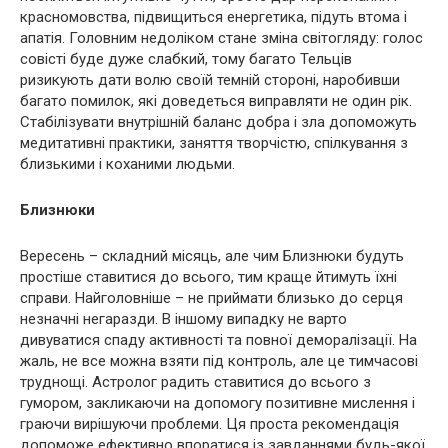
красномовства, підвищиться енергетика, підуть втома і
апатія. Головним недоліком стане зміна світогляду: голос
совісті буде дуже слабкий, тому багато Тельців
ризикують дати волю своїй темній стороні, наробивши
багато помилок, які доведеться виправляти не один рік.
Стабілізувати внутрішній баланс добра і зла допоможуть
медитативні практики, заняття творчістю, спілкування з
близькими і коханими людьми.
Близнюки
Вересень – складний місяць, але чим Близнюки будуть
простіше ставитися до всього, тим краще йтимуть їхні
справи. Найголовніше – не приймати близько до серця
незначні негаразди. В іншому випадку не варто
дивуватися спаду активності та повної деморалізації. На
жаль, не все можна взяти під контроль, але це тимчасові
труднощі. Астролог радить ставитися до всього з
гумором, закликаючи на допомогу позитивне мислення і
граючи вирішуючи проблеми. Ця проста рекомендація
допоможе ефективно впоратися із завданнями будь-якої