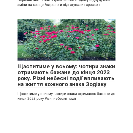
Зоряний час. У житті трьох знаків Зодіаку відбудуться
зміни на краще Астрологи підготували гороскоп,
Гороскоп
0
Щаститиме у всьому: чотири знаки
отримають бажане до кінця 2023
року. Різні небесні події впливають
на життя кожного знака Зодіаку
Щаститиме у всьому: чотири знаки отримають бажане до
кінця 2023 року Різні небесні події