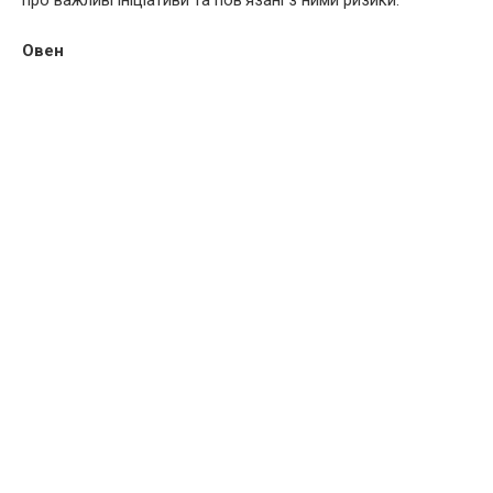
про важливі ініціативи та пов’язані з ними ризики.
Овен