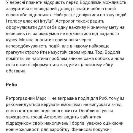
У вересні планети відкриють перед Водоліями можливість
зануритися в незвіданий досвід і знайти себе в новій
справі або відносинах. Найкраще довіритися потоку подій
і голосу власної інтуїції. Астролог також радить
сформулювати для себе одну важливу й значиму мету на
вересень і ні за яких умов не відхилятися від заданого
курсу. Можна вносити коригування через
непередбачуваність подій, але в іншому найкраще
прагнути строго йти назустріч своїм мріям. Тоді Водолії
помітять, як частина проблем зникне сама собою, а нова
лінія в житті сформується завдяки щасливому збігу
обставин.
Риби
Ретроградний Марс – не виграшна подія для Риб, тому їм
рекомендується керувати емоціями і не випускати з-під
свого контролю події свого життя. Особливої уваги
зажадають гроші. Астролог радить зайнятися
підрахунком своїх накопичень і боргів, уважно оцінюючи
нові можливості для заробітку. Фінансові покупки і