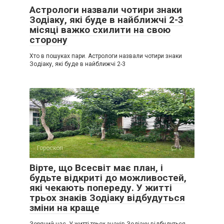
Астрологи назвали чотири знаки
Зодіаку, які буде в найближчі 2-3
місяці важко схилити на свою
сторону
Хто в пошуках пари. Астрологи назвали чотири знаки
Зодіаку, які буде в найближчі 2-3
Гороскоп
0
Вірте, що Всесвіт має план, і
будьте відкриті до можливостей,
які чекають попереду. У житті
трьох знаків Зодіаку відбудуться
зміни на краще