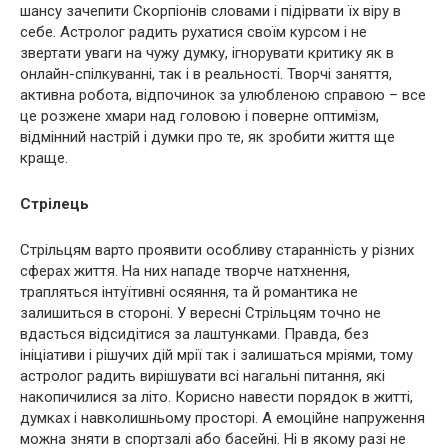
шансу зачепити Скорпіонів словами і підірвати їх віру в
себе. Астролог радить рухатися своїм курсом і не
звертати уваги на чужу думку, ігнорувати критику як в
онлайн-спілкуванні, так і в реальності. Творчі заняття,
активна робота, відпочинок за улюбленою справою – все
це розжене хмари над головою і поверне оптимізм,
відмінний настрій і думки про те, як зробити життя ще
краще.
Стрілець
Стрільцям варто проявити особливу старанність у різних
сферах життя. На них нападе творче натхнення,
трапляться інтуїтивні осяяння, та й романтика не
залишиться в стороні. У вересні Стрільцям точно не
вдасться відсидітися за лаштунками. Правда, без
ініціативи і рішучих дій мрії так і залишаться мріями, тому
астролог радить вирішувати всі нагальні питання, які
накопичилися за літо. Корисно навести порядок в житті,
думках і навколишньому просторі. А емоційне напруження
можна зняти в спортзалі або басейні. Ні в якому разі не