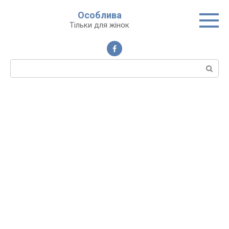
Перейти
Особлива
до
Тільки для жінок
вмісту
Пошук: