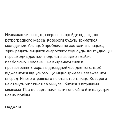
Незважаючи на те, що вересень пройде під егідою
ретроградного Марса, Козероги будуть триматися
молодцями. Але щоб проблеми не застали зненацька,
зірки радять зміцнити енергетику: тоді будь-які труднощі і
перешкоди вдасться подолати швидко і майже
безболісно. Головне – не витрачати сили в
протистояннях: зараз відповідний час для того, щоб
відмовитися від усього, що міцно тримає і заважає йти
вперед. Нічого страшного не станеться, якщо Козероги
не стануть чіплятися за минуле і битися з вітряними
млинами. Про це варто пам’ятати і спокійно йти назустріч
новим подіям.
Водолій