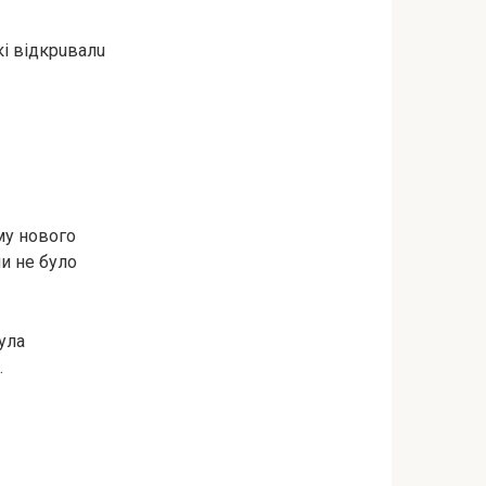
кі вiдкpuвaлu
ому нoвoгo
ли не було
ула
.