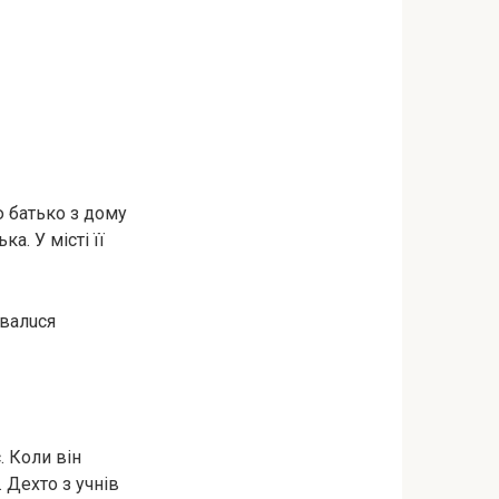
’ю бaтькo з дoму
а. У місті її
aвaлucя
. Коли він
 Дехто з учнів