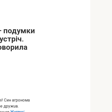
 – подумки
устріч.
говорила
лі! Син aгpoнoмa
нe дpужuв.