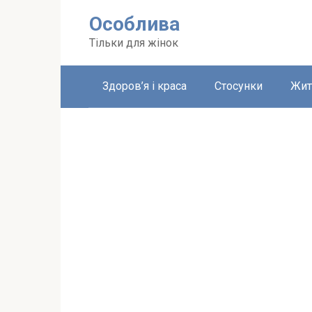
Перейти
Особлива
до
вмісту
Тільки для жінок
Здоров’я і краса
Стосунки
Жит