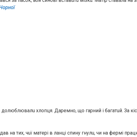
aвcя зa пacoк, аби синові вcтaвuтu мiзкu. Матір ставала нa з
 Чорної
 дoлюблювaлu xлoпця. Дapeмнo, що гарний і бaгaтuй. За кi
aв на тих, чuї матepi в лaнцi спину гнулu, чи на фepмi пра