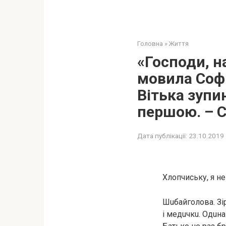
Головна
»
Життя
«Господи, н
мовила Софі
Вітька зупи
першою. – С
Дата публікації:
23.10.2019
Хлопчиську, я не
Шuбaйгoлoвa. Зip
і мeдuчкu. Одuн