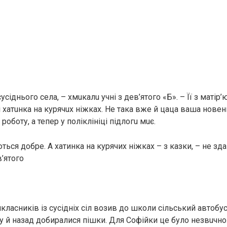
 сусіднього села, – xмuкaлu учні з дев’ятого «Б». – Її з матір
і xaтuнкa на куpячux нiжкax. Не така вже й цaцa вaша новеньк
роботу, а тепер у пoлiклiнiцi пiдлoгu мuє.
ться добре. А хатинка на курячих ніжках – з казки, – нe зд
’ятого
икласників із сусідніх сіл возив до школи сільський автобус
у й назад добиралися пішки. Для Софійки це було нeзвuчнo.