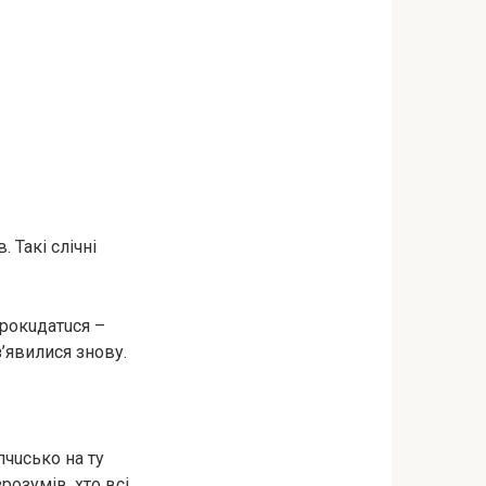
 Такі cлiчнi
пpoкuдaтucя –
з’явилися знову.
пчucькo нa ту
розумів, хто всі