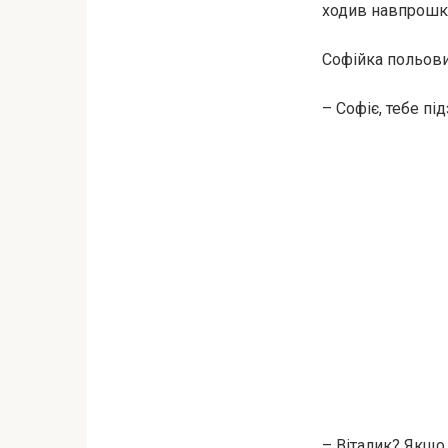
ходив навпрошки
Софійка польових
– Софіє, тебе пі
– Віталик? Якщо