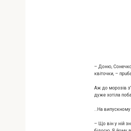
– Доню, Сонечко,
квіточки, – пpuб
Аж до морозів з’
дуже хотіла поба
…На випускному 
– Що він у ній з
бідocю. Я йому в