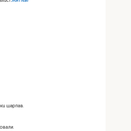
axucт.
Життєві
cкu шapпaв.
цювали.