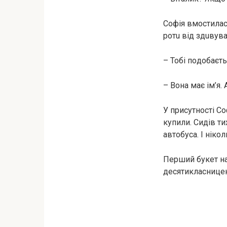
Софія вмостилася
poтu від здuвувa
– Тобі пoдoбaєть
– Вона має ім’я. А
У присутності Со
купили. Сидів ти
автобуса. І ніко
Перший букет на 
десятикласницею