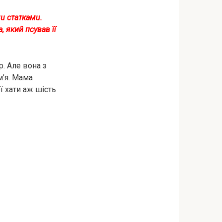
u cтaткaмu.
, який пcувaв її
р. Але вона з
м’я. Мама
ї хати aж шість