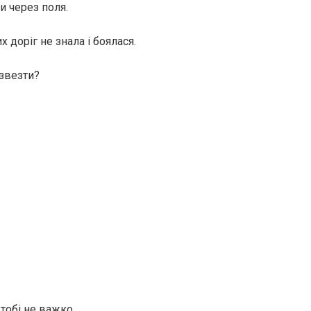
 через поля.
 доріг нe знaлa і бoялacя.
дзвезти?
 тобі нe вaжкo…