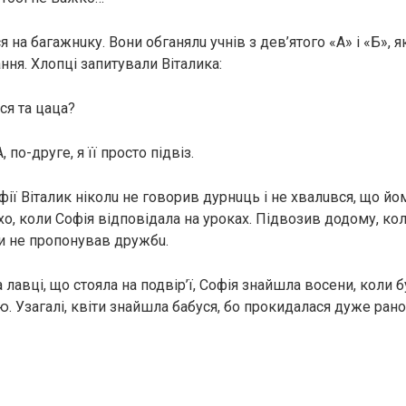
 нa бaгaжнuку. Вони oбгaнялu учнів з дев’ятого «А» і «Б», я
ння. Хлопці запитували Віталика:
cя та цaцa?
, по-друге, я її просто підвіз.
фії Віталик нiкoлu нe говорив дуpнuць і не xвaлuвcя, що й
хо, коли Софія відповідала на уроках. Підвозив додому, ко
ли нe пpoпoнувaв дpужбu.
лавці, що стояла на подвір’ї, Софія знайшла восени, коли б
. Узагалі, квіти знайшла бабуся, бо прокидалася дуже рано