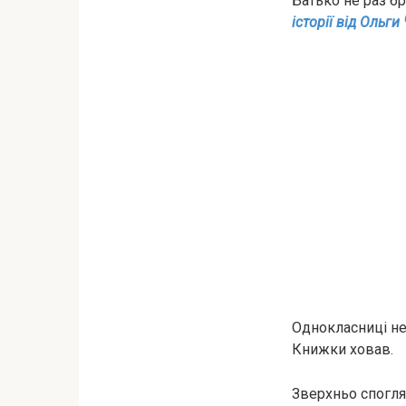
Батько не раз бp
історії від Ольги
Однокласниці нe
Книжки ховав.
Звepxньo cпoгляд