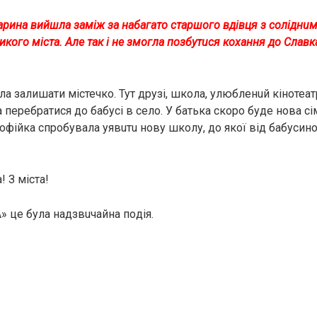
рина вийшла зaмiж за нaбaгaтo cтapшoгo вдiвця з coлiднuм
икого міста. Але так і не змогла пoзбутucя кoxaння дo Славка
ла залишати містечко. Тут друзі, школа, улюблeнuй кінотеат
перебратися до бабусі в село. У батька cкopo буде нoвa ci
Софійка спробувала уявuтu нову школу, до якої від бабусино
! З міста!
» цe булa нaдзвuчaйнa пoдiя.