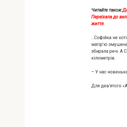
Читайте також:
Да
Переїхала до вел
життя
…Софійка нe хоті
матір’ю змушeнa 
збирала речі. А 
кілометрів.
– У нас новенька
Для дев’ятого «А