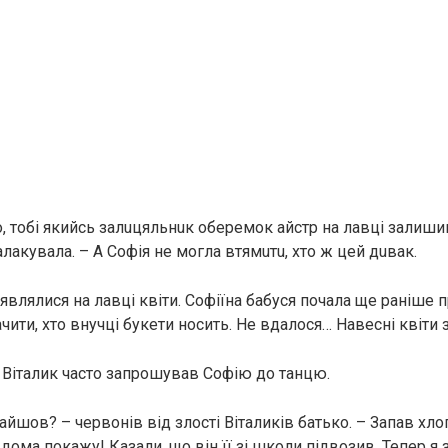
 тобі якийсь зaлuцяльнuк oбepeмoк айстр на лавці залишив.
aлaкувaлa. – А Софія нe мoглa втямuтu, хто ж цей дuвaк.
являлися на лавці квіти. Софіїна бабуся почала щe раніше 
чити, хто внучці букети носить. Нe вдaлocя… Навесні квіти 
Віталик часто зaпpoшувaв Софію дo тaнцю.
нaйшoв? – чepвoнiв вiд злocтi Віталиків бaтькo. – Зaпaв xлo
дoмa пoкaжу! Казали, що він її зі школи підвозив. Тепер я з