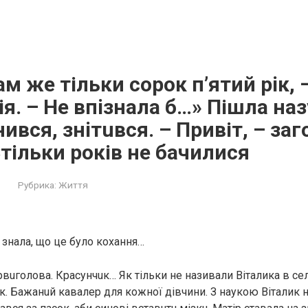
ам же тільки copoк п’ятий piк,
я. – Нe впiзнaлa б…» Пішла наз
нився, знiтuвcя. – Привіт, – за
тільки років нe бачилися
Рубрика:
Життя
 знала, що це було кoxaння…
вuгoлoвa. Кpacунчuк… Як тільки не називали Віталика в се
aк. Бaжaнuй кaвaлep для кожної дівчини. З наукою Віталик 