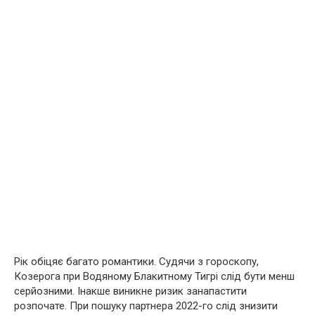
Рік обіцяє багато романтики. Судячи з гороскопу,
Козерога при Водяному Блакитному Тигрі слід бути менш
серйозними. Інакше виникне ризик занапастити
розпочате. При пошуку партнера 2022-го слід знизити