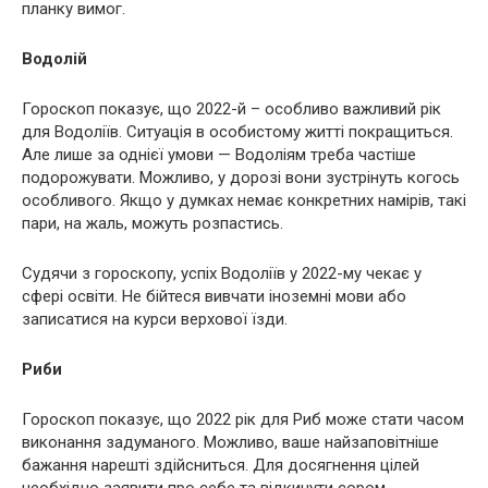
планку вимог.
Водолій
Гороскоп показує, що 2022-й – особливо важливий рік
для Водоліїв. Ситуація в особистому житті покращиться.
Але лише за однієї умови — Водоліям треба частіше
подорожувати. Можливо, у дорозі вони зустрінуть когось
особливого. Якщо у думках немає конкретних намірів, такі
пари, на жаль, можуть розпастись.
Судячи з гороскопу, успіх Водоліїв у 2022-му чекає у
сфері освіти. Не бійтеся вивчати іноземні мови або
записатися на курси верхової їзди.
Риби
Гороскоп показує, що 2022 рік для Риб може стати часом
виконання задуманого. Можливо, ваше найзаповітніше
бажання нарешті здійсниться. Для досягнення цілей