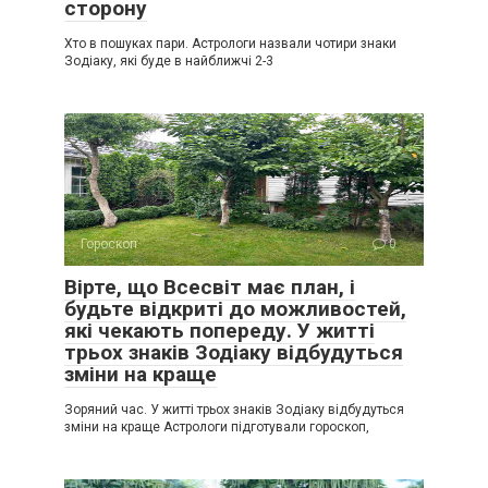
сторону
Хто в пошуках пари. Астрологи назвали чотири знаки
Зодіаку, які буде в найближчі 2-3
Гороскоп
0
Вірте, що Всесвіт має план, і
будьте відкриті до можливостей,
які чекають попереду. У житті
трьох знаків Зодіаку відбудуться
зміни на краще
Зоряний час. У житті трьох знаків Зодіаку відбудуться
зміни на краще Астрологи підготували гороскоп,