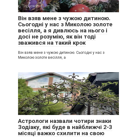
Гороскоп
0
Він взяв мене з чужою дитиною.
Сьогодні у нас з Миколою золоте
весілля, а я дивлюсь на нього і
досі не розумію, як він тоді
зважився на такий крок
Він взяв мене з чужою дитиною. Сьогодні у нас з
Миколою золоте весілля, а
Гороскоп
0
Астрологи назвали чотири знаки
Зодіаку, які буде в найближчі 2-3
місяці важко схилити на свою