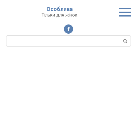
Перейти
Особлива
до
Тільки для жінок
вмісту
Пошук: