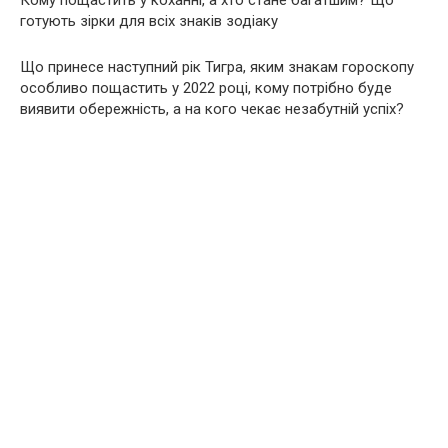
Кому пощастить у коханні, а хто стане багатшим? Що
готують зірки для всіх знаків зодіаку
Що принесе наступний рік Тигра, яким знакам гороскопу
особливо пощастить у 2022 році, кому потрібно буде
виявити обережність, а на кого чекає незабутній успіх?