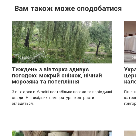
Вам також може сподобатися
Новини
0
Нов
Тиждень з вівторка здивує
Укр
погодою: мокрий сніжок, нічний
цер
морозяка та потепління
кал
З вівторка в Україні нестабільна погода та періодичні
Рішен
опади. На вихідних температурні контрасти
катол
згладяться,
григо