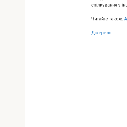
спілкування з і
Читайте також:
А
Джерело.