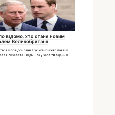
ини
0
ло відомо, хто стане новим
олем Великобританії
ться у повідомленні Букінгемського палацу,
ва Єлизавета ІІ відійшла у засвіти вдень 8