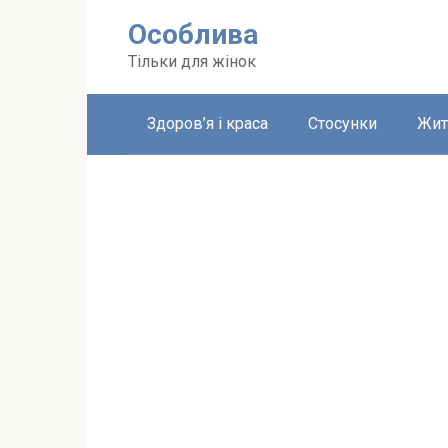
Перейти
Особлива
до
вмісту
Тільки для жінок
Здоров’я і краса
Стосунки
Жит