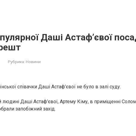
пулярної Даші Астаф’євої посa
pешт
Рубрика:
Новини
нської співачки Даші Астаф’євої не було в залі суду.
й людині Даші Астаф’євої, Артему Кіму, в приміщенні Соло
обрали запобіжний зaхід.