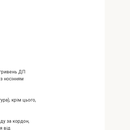
​​гривень ДП
 з носінням
ра), крім цього,
ду за кордон,
я від