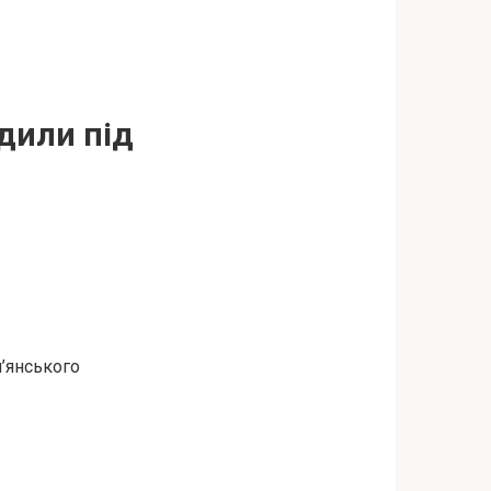
дили під
м’янського