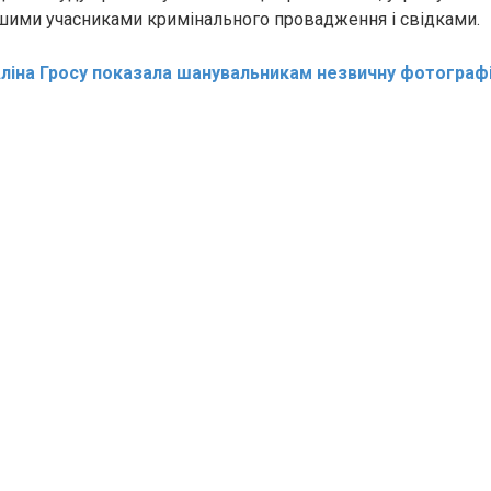
ншими учасниками кримiнального провадження і свідками.
ліна Гросу показала шанувальникам незвичну фотограф