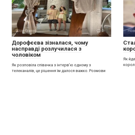
Шоу-бізнес
0
Нов
Дорофєєва зізналася, чому
Ста
насправді розлучилася з
кор
чоловіком
Як йде
короле
Як розповіла співачка з інтерв’ю одному з
телеканалів, це рішення їм далося важко. Розмови