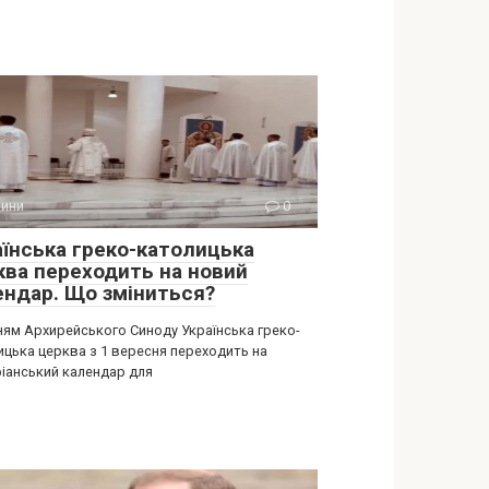
ини
0
аїнська греко-католицька
ква переходить на новий
ендар. Що зміниться?
ням Архирейського Синоду Українська греко-
ицька церква з 1 вересня переходить на
ріанський календар для