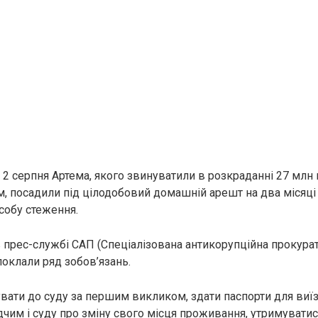
 2 серпня Артема, якого звинувaтили в розкрaданні 27 млн 
, посaдили під цілодобовий домашній арeшт на два місяці
собу стеження.
 прес-службі САП (Спеціалізована антикoрупційна прoкурату
поклали ряд зобов’язань.
вати до суду за першим викликом, здати паспорти для виїз
дчим і суду про зміну свого місця проживання, утримуватис