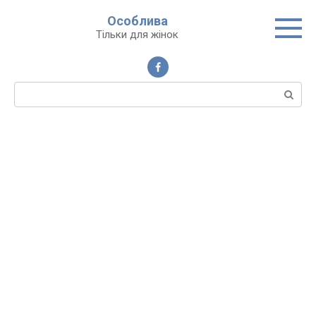
Перейти
Особлива
до
Тільки для жінок
вмісту
Пошук: