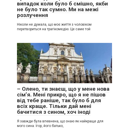
випадок коли було б смішно, якби
не було так сумно. Ми на межі
розлучення
Ніколи не думала, що моє життя з чоловіком
перетвориться на трагікомедію. Це саме той
Гороскоп
0
– Олено, ти знаєш, що у мене нова
сім’я. Мені прикро, що я не пішов
від тебе раніше, так було б для
всіх краще. Тільки дай мені
бачитися з сином, хоч іноді
Я завжди була впевнена, що знаю як найкраще для
мого сина. Ігор, його батько,