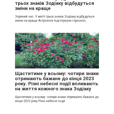
трьох знаків Зодіаку відбудуться
зміни на краще
Зоряний час. У житті трьох знаків Зодіаку відбудуться
зміни на краще Астрологи підготували гороскоп,
Гороскоп
0
Щаститиме у всьому: чотири знаки
отримають бажане до кінця 2023
року. Різні небесні події впливають
на життя кожного знака Зодіаку
Щаститиме у всьому: чотири знаки отримають бажане до
кінця 2023 року Різні небесні події