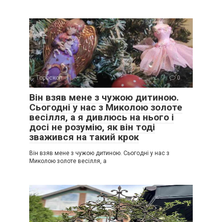
Гороскоп
0
Він взяв мене з чужою дитиною.
Сьогодні у нас з Миколою золоте
весілля, а я дивлюсь на нього і
досі не розумію, як він тоді
зважився на такий крок
Він взяв мене з чужою дитиною. Сьогодні у нас з
Миколою золоте весілля, а