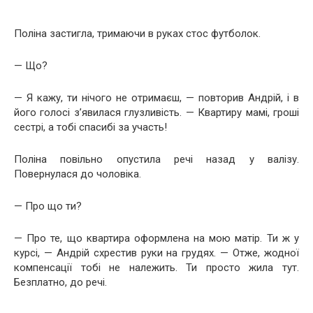
Поліна застигла, тримаючи в руках стос футболок.
— Що?
— Я кажу, ти нічого не отримаєш, — повторив Андрій, і в
його голосі з’явилася глузливість. — Квартиру мамі, гроші
сестрі, а тобі спасибі за участь!
Поліна повільно опустила речі назад у валізу.
Повернулася до чоловіка.
— Про що ти?
— Про те, що квартира оформлена на мою матір. Ти ж у
курсі, — Андрій схрестив руки на грудях. — Отже, жодної
компенсації тобі не належить. Ти просто жила тут.
Безплатно, до речі.