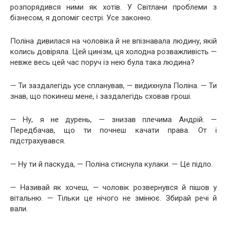
розпорядився ними як хотів. У Світлани проблеми з
бізнесом, я допоміг сестрі. Усе законно.
Поліна дивилася на чоловіка й не впізнавала людину, якій
колись довіряла. Цей цинізм, ця холодна розважливість —
невже весь цей час поруч із нею була така людина?
— Ти заздалегідь усе спланував, — видихнула Поліна. — Ти
знав, що покинеш мене, і заздалегідь сховав гроші.
— Ну, я не дурень, — знизав плечима Андрій. —
Передбачав, що ти почнеш качати права. От і
підстрахувався.
— Ну ти й паскуда, — Поліна стиснула кулаки. — Це підло.
— Називай як хочеш, — чоловік розвернувся й пішов у
вітальню. — Тільки це нічого не змінює. Збирай речі й
вали.