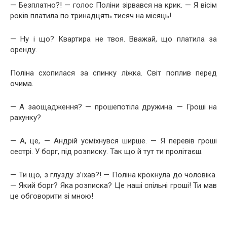
— Безплатно?! — голос Поліни зірвався на крик. — Я вісім
років платила по тринадцять тисяч на місяць!
— Ну і що? Квартира не твоя. Вважай, що платила за
оренду.
Поліна схопилася за спинку ліжка. Світ поплив перед
очима.
— А заощадження? — прошепотіла дружина. — Гроші на
рахунку?
— А, це, — Андрій усміхнувся ширше. — Я перевів гроші
сестрі. У борг, під розписку. Так що й тут ти пролітаєш.
— Ти що, з глузду з’їхав?! — Поліна крокнула до чоловіка.
— Який борг? Яка розписка? Це наші спільні гроші! Ти мав
це обговорити зі мною!