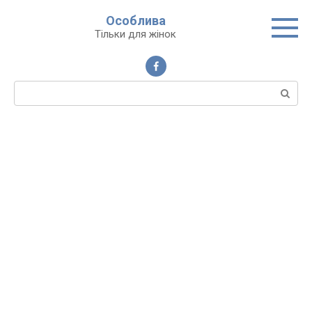
Перейти
Особлива
до
Тільки для жінок
вмісту
Пошук: