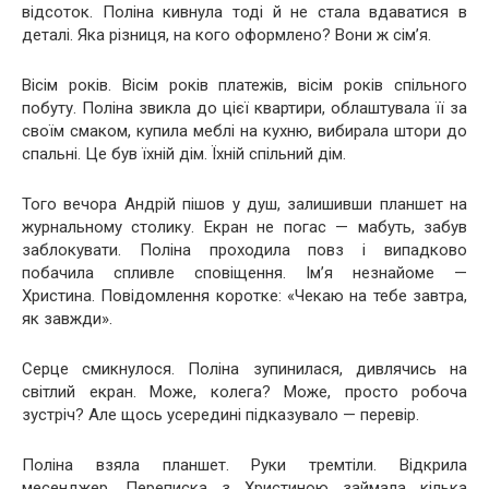
відсоток. Поліна кивнула тоді й не стала вдаватися в
деталі. Яка різниця, на кого оформлено? Вони ж сім’я.
Вісім років. Вісім років платежів, вісім років спільного
побуту. Поліна звикла до цієї квартири, облаштувала її за
своїм смаком, купила меблі на кухню, вибирала штори до
спальні. Це був їхній дім. Їхній спільний дім.
Того вечора Андрій пішов у душ, залишивши планшет на
журнальному столику. Екран не погас — мабуть, забув
заблокувати. Поліна проходила повз і випадково
побачила спливле сповіщення. Ім’я незнайоме —
Христина. Повідомлення коротке: «Чекаю на тебе завтра,
як завжди».
Серце смикнулося. Поліна зупинилася, дивлячись на
світлий екран. Може, колега? Може, просто робоча
зустріч? Але щось усередині підказувало — перевір.
Поліна взяла планшет. Руки тремтіли. Відкрила
месенджер. Переписка з Христиною займала кілька