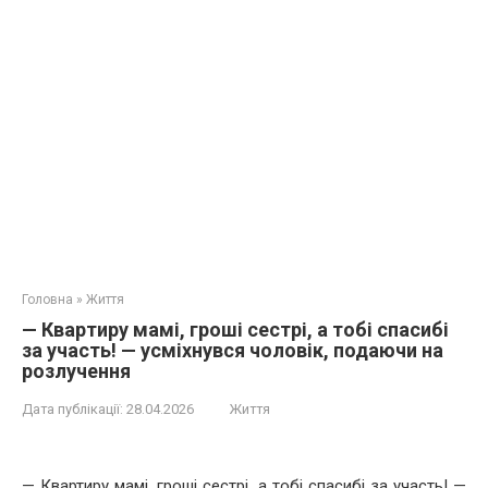
Головна
»
Життя
— Квартиру мамі, гроші сестрі, а тобі спасибі
за участь! — усміхнувся чоловік, подаючи на
розлучення
Дата публікації:
28.04.2026
Життя
— Квартиру мамі, гроші сестрі, а тобі спасибі за участь! —