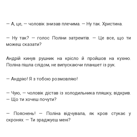
— А, це, — чоловік знизав плечима. — Ну так. Христина.
— Ну так? — голос Поліни затремтів. — Це все, що ти
можеш сказати?
Андрій кинув рушник на крісло й пройшов на кухню.
Поліна пішла слідом, не випускаючи планшет із рук.
— Андрію! Я з тобою розмовляю!
— Чую, — чоловік дістав із холодильника пляшку, відкрив.
— Що ти хочеш почути?
— Пояснень! — Поліна відчувала, як кров стукає у
скронях. — Ти зраджуєш мені?