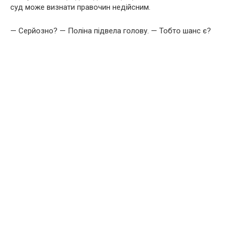
суд може визнати правочин недійсним.
— Серйозно? — Поліна підвела голову. — Тобто шанс є?