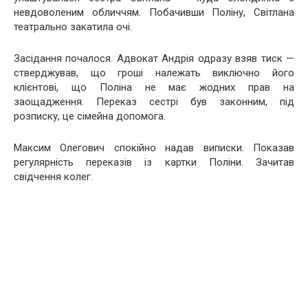
невдоволеним обличчям. Побачивши Поліну, Світлана
театрально закатила очі.
Засідання почалося. Адвокат Андрія одразу взяв тиск —
стверджував, що гроші належать виключно його
клієнтові, що Поліна не має жодних прав на
заощадження. Переказ сестрі був законним, під
розписку, це сімейна допомога.
Максим Олегович спокійно надав виписки. Показав
регулярність переказів із картки Поліни. Зачитав
свідчення колег.