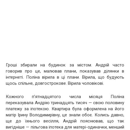
Гроші збирали на будинок за містом. Андрій часто
говорив про це, малював плани, показував ділянки в
інтернеті. Поліна вірила в ці плани. Вірила, що будують
щось спільне, довгострокове. Вірила чоловікові.
Кожного п’ятнадцятого числа місяця Поліна
переказувала Андрію тринадцять тисяч — свою половину
платежу за іпотекою. Квартира була оформлена на його
матір Ірину Володимирівну, це знали обоє. Колись давно,
ще до їхнього весілля, Андрій пояснював, що так
вигідніше — пільгова іпотека для матері-одиначки, менший