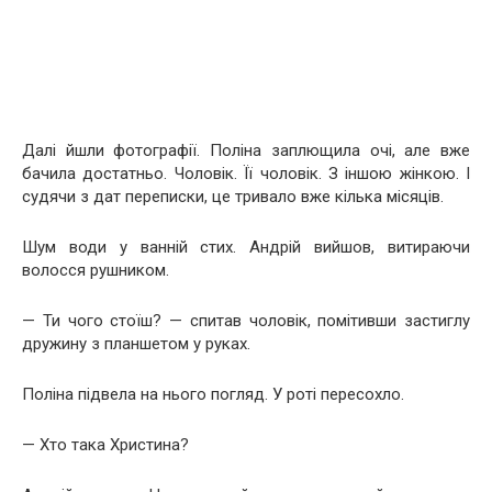
Далі йшли фотографії. Поліна заплющила очі, але вже
бачила достатньо. Чоловік. Її чоловік. З іншою жінкою. І
судячи з дат переписки, це тривало вже кілька місяців.
Шум води у ванній стих. Андрій вийшов, витираючи
волосся рушником.
— Ти чого стоїш? — спитав чоловік, помітивши застиглу
дружину з планшетом у руках.
Поліна підвела на нього погляд. У роті пересохло.
— Хто така Христина?