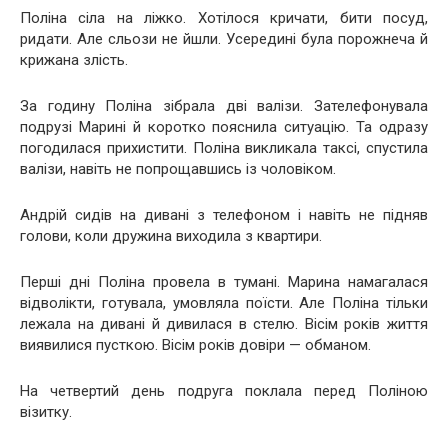
Поліна сіла на ліжко. Хотілося кричати, бити посуд,
ридати. Але сльози не йшли. Усередині була порожнеча й
крижана злість.
За годину Поліна зібрала дві валізи. Зателефонувала
подрузі Марині й коротко пояснила ситуацію. Та одразу
погодилася прихистити. Поліна викликала таксі, спустила
валізи, навіть не попрощавшись із чоловіком.
Андрій сидів на дивані з телефоном і навіть не підняв
голови, коли дружина виходила з квартири.
Перші дні Поліна провела в тумані. Марина намагалася
відволікти, готувала, умовляла поїсти. Але Поліна тільки
лежала на дивані й дивилася в стелю. Вісім років життя
виявилися пусткою. Вісім років довіри — обманом.
На четвертий день подруга поклала перед Поліною
візитку.