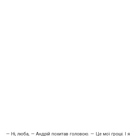
— Ні, люба, — Андрій похитав головою. — Це мої гроші. І я