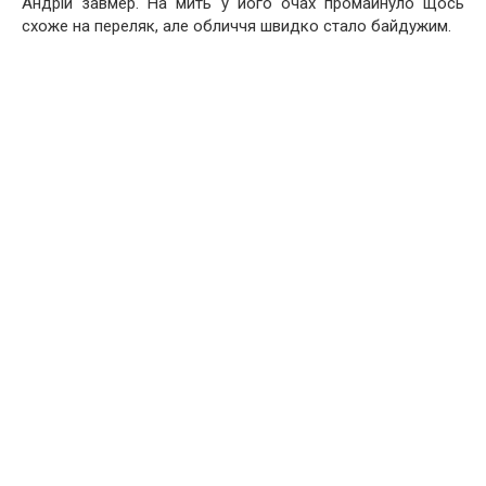
Андрій завмер. На мить у його очах промайнуло щось
схоже на переляк, але обличчя швидко стало байдужим.