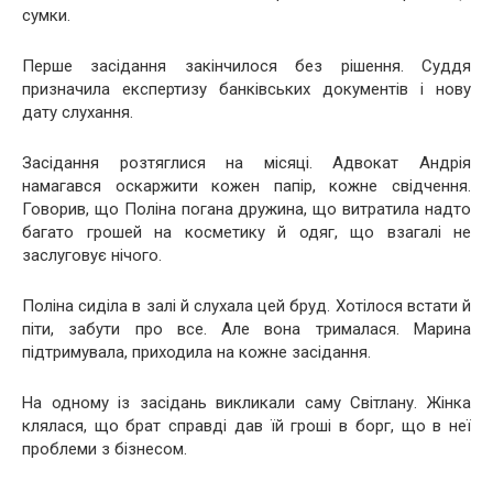
сумки.
Перше засідання закінчилося без рішення. Суддя
призначила експертизу банківських документів і нову
дату слухання.
Засідання розтяглися на місяці. Адвокат Андрія
намагався оскаржити кожен папір, кожне свідчення.
Говорив, що Поліна погана дружина, що витратила надто
багато грошей на косметику й одяг, що взагалі не
заслуговує нічого.
Поліна сиділа в залі й слухала цей бруд. Хотілося встати й
піти, забути про все. Але вона трималася. Марина
підтримувала, приходила на кожне засідання.
На одному із засідань викликали саму Світлану. Жінка
клялася, що брат справді дав їй гроші в борг, що в неї
проблеми з бізнесом.