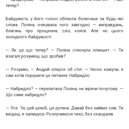
тепер?
Байдужість у його голосі обпекла болючіше за будь-які
слова. Поліна очікувала чого завгодно — виправдань,
благань про прощення, сліз, клятв. Але не цього
холодного байдужості.
— Як це що тепер? — Поліна стиснула планшет. — Ти
взагалі розумієш, що зробив?
— Розумію, — Андрій оперся об стіл. — Чесно кажучи, я
сам хотів порушити це питання. Набридло.
— Набридло? — перепитала Поліна, не вірячи почутому. —
Що саме набридло?
— Усе. Ти, цей шлюб, ця рутина. Давай без зайвих слів. Ти
виїдеш, я залишуся. Розлучимося тихо, без скандалів.