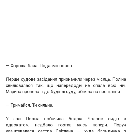
— Хороша база. Подаємо позов.
Перше судове засідання призначили через місяць. Поліна
хвилювалася так, що напередодні не спала всю ніч.
Марина провела її до будівлі суду, обняла на прощання.
— Тримайся. Ти сильна.
У залі Поліна побачила Андрія. Чоловік сидів з
адвокатом, недбало гортав якісь папери. Поруч
улаштувалася сестра Світлана — худа блондинка з