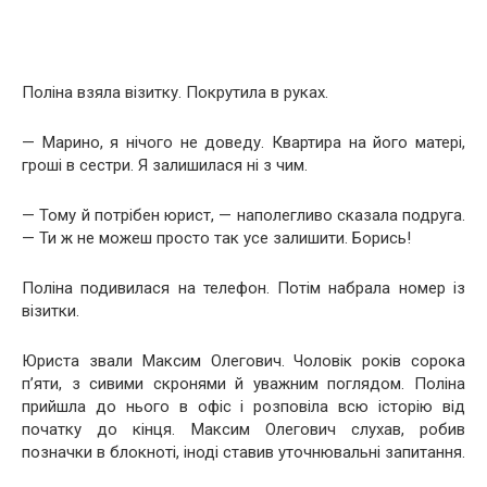
Поліна взяла візитку. Покрутила в руках.
— Марино, я нічого не доведу. Квартира на його матері,
гроші в сестри. Я залишилася ні з чим.
— Тому й потрібен юрист, — наполегливо сказала подруга.
— Ти ж не можеш просто так усе залишити. Борись!
Поліна подивилася на телефон. Потім набрала номер із
візитки.
Юриста звали Максим Олегович. Чоловік років сорока
п’яти, з сивими скронями й уважним поглядом. Поліна
прийшла до нього в офіс і розповіла всю історію від
початку до кінця. Максим Олегович слухав, робив
позначки в блокноті, іноді ставив уточнювальні запитання.