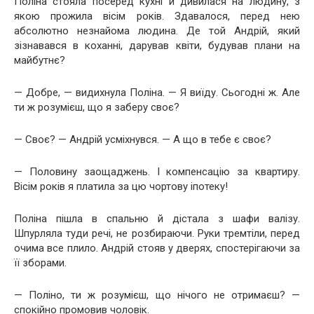
Поліна стояла посеред кухні й дивилася на людину, з
якою прожила вісім років. Здавалося, перед нею
абсолютно незнайома людина. Де той Андрій, який
зізнавався в коханні, дарував квіти, будував плани на
майбутнє?
— Добре, — видихнула Поліна. — Я виїду. Сьогодні ж. Але
ти ж розумієш, що я заберу своє?
— Своє? — Андрій усміхнувся. — А що в тебе є своє?
— Половину заощаджень. І компенсацію за квартиру.
Вісім років я платила за цю чортову іпотеку!
Поліна пішла в спальню й дістала з шафи валізу.
Шпурляла туди речі, не розбираючи. Руки тремтіли, перед
очима все плило. Андрій стояв у дверях, спостерігаючи за
її зборами.
— Поліно, ти ж розумієш, що нічого не отримаєш? —
спокійно промовив чоловік.