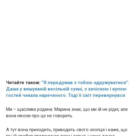
Читайте також:
“Я передумав з тобою одружуватися”:
Даша у вишуканій весільній сукні, з зачіскою і купою
гостей чекала нареченого. Тоді її світ перевернувся
Ми – щаслива родина. Марина знає, що ми їй не рідні, але
вона ніколи про це не говорить.
А тут вона приходить, приводить свого хлопця і каже, що