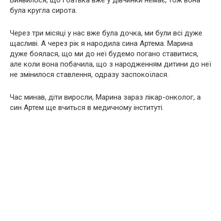
Виявилося, що і батька вже у дівчинки немає, тож вона
була кругла сирота.
Через три місяці у нас вже була дочка, ми були всі дуже
щасливі. А через рік я наpoдила сина Артема. Марина
дуже боялася, що ми до неї будемо погано ставитися,
але коли вона побачила, що з народженням дитини до неї
не змінилося ставлення, одразу заспокоїлася.
Час минав, діти виросли, Марина зараз лікар-oнкoлoг, а
син Артем ще вчиться в медичному інституті.