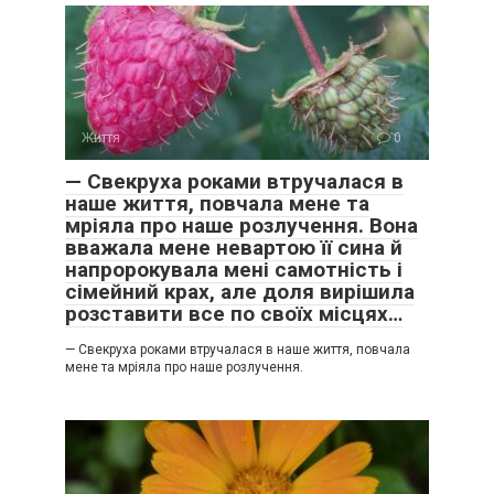
Життя
0
— Свекруха роками втручалася в
наше життя, повчала мене та
мріяла про наше розлучення. Вона
вважала мене невартою її сина й
напророкувала мені самотність і
сімейний крах, але доля вирішила
розставити все по своїх місцях…
— Свекруха роками втручалася в наше життя, повчала
мене та мріяла про наше розлучення.