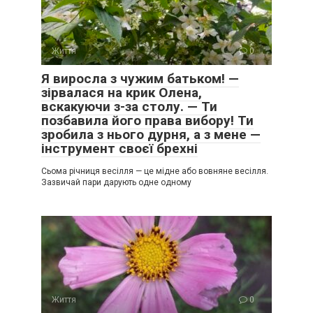
Життя
0
Я виросла з чужим батьком! —
зірвалася на крик Олена,
вскакуючи з-за столу. — Ти
позбавила його права вибору! Ти
зробила з нього дурня, а з мене —
інструмент своєї брехні
Сьома річниця весілля — це мідне або вовняне весілля.
Зазвичай пари дарують одне одному
Життя
0