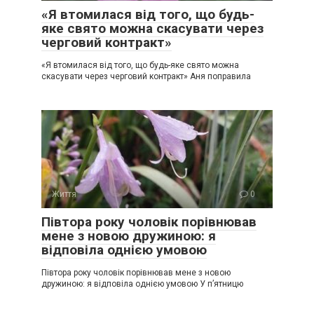
«Я втомилася від того, що будь-
яке свято можна скасувати через
черговий контракт»
«Я втомилася від того, що будь-яке свято можна
скасувати через черговий контракт» Аня поправила
Життя
0
Півтора року чоловік порівнював
мене з новою дружиною: я
відповіла однією умовою
Півтора року чоловік порівнював мене з новою
дружиною: я відповіла однією умовою У п’ятницю