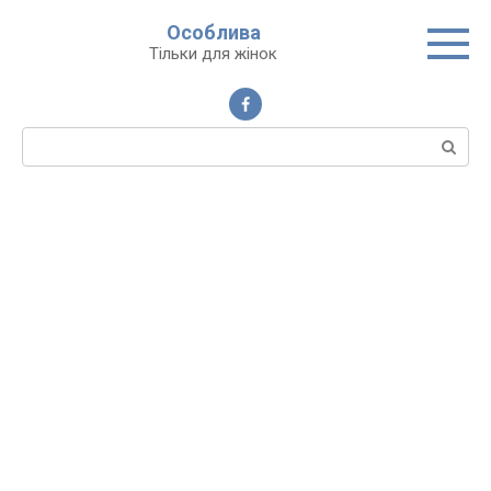
Перейти
Особлива
до
Тільки для жінок
вмісту
Пошук: