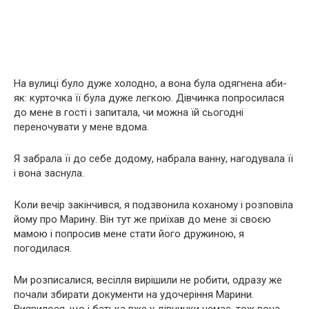
На вулиці було дуже холодно, а вона була одягнена аби-
як: курточка її була дуже легкою. Дівчинка попросилася
до мене в гості і запитала, чи можна їй сьогодні
переночувати у мене вдома.
Я забрала її до себе додому, набрала ванну, нагодувала її
і вона заснула.
Коли вечір закінчився, я подзвонила коханому і розповіла
йому про Марину. Він тут же приїхав до мене зі своєю
мамою і попросив мене стати його дружиною, я
погодилася.
Ми розписалися, весілля вирішили не робити, одразу же
почали збирати документи на удочеріння Марини.