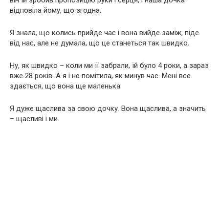
він їй зробив пропозицію руки і серця, і наша дочка
відповіла йому, що згодна.
Я знала, що колись прийде час і вона вийде заміж, піде
від нас, але не думала, що це станеться так швидко.
Ну, як швидко – коли ми її забрали, їй було 4 роки, а зараз
вже 28 років. А я і не помітила, як минув час. Мені все
здається, що вона ще маленька.
Я дуже щаслива за свою дочку. Вона щаслива, а значить
– щасливі і ми.