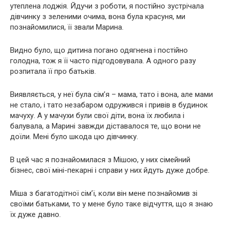
утеплена лоджія. Йдучи з роботи, я постійно зустрічала
дівчинку з зеленими очима, вона була красуня, ми
познайомилися, її звали Марина.
Видно було, що дитина погано одягнена і постійно
голодна, тож я її часто підгодовувала. А одного разу
розпитала її про батьків.
Виявляється, у неї була сім’я – мама, тато і вона, але мами
не стало, і тато незабаром одружився і привів в будинок
мачуху. А у мачухи були свої діти, вона їх любила і
балувала, а Марині завжди діставалося те, що вони не
доїли. Мені було шкода цю дівчинку.
В цей час я познайомилася з Мішою, у них сімейний
бізнес, свої міні-пекарні і справи у них йдуть дуже добре.
Міша з багатодітної сім’ї, коли він мене познайомив зі
своїми батьками, то у мене було таке відчуття, що я знаю
їх дуже давно.