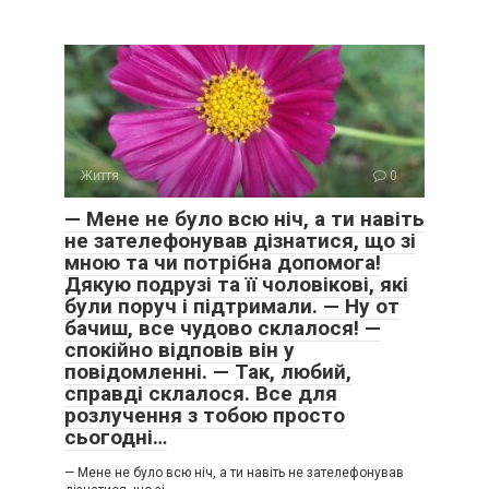
Життя
0
— Мене не було всю ніч, а ти навіть
не зателефонував дізнатися, що зі
мною та чи потрібна допомога!
Дякую подрузі та її чоловікові, які
були поруч і підтримали. — Ну от
бачиш, все чудово склалося! —
спокійно відповів він у
повідомленні. — Так, любий,
справді склалося. Все для
розлучення з тобою просто
сьогодні…
— Мене не було всю ніч, а ти навіть не зателефонував