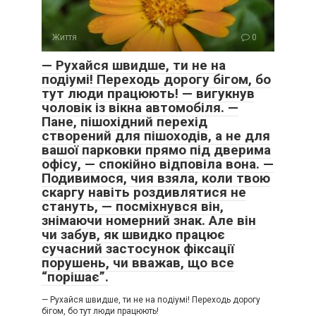
Життя
0
— Рухайся швидше, ти не на
подіумі! Переходь дорогу бігом, бо
тут люди працюють! — вигукнув
чоловік із вікна автомобіля. —
Пане, пішохідний перехід
створений для пішоходів, а не для
вашої парковки прямо під дверима
офісу, — спокійно відповіла вона. —
Подивимося, чия взяла, коли твою
скаргу навіть роздивлятися не
стануть, — посміхнувся він,
знімаючи номерний знак. Але він
чи забув, як швидко працює
сучасний застосунок фіксації
порушень, чи вважав, що все
“порішає”.
— Рухайся швидше, ти не на подіумі! Переходь дорогу
бігом, бо тут люди працюють!