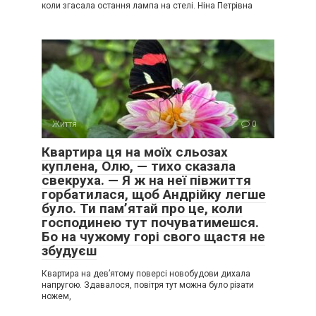
коли згасала остання лампа на стелі. Ніна Петрівна
Життя
0
Квартира ця на моїх сльозах
куплена, Олю, — тихо сказала
свекруха. — Я ж на неї півжиття
горбатилася, щоб Андрійку легше
було. Ти пам’ятай про це, коли
господинею тут почуватимешся.
Бо на чужому горі свого щастя не
збудуєш
Квартира на дев’ятому поверсі новобудови дихала
напругою. Здавалося, повітря тут можна було різати
ножем,