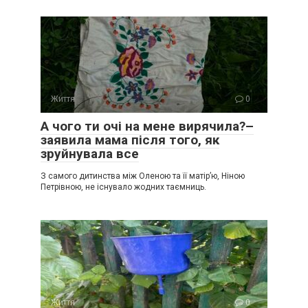
Життя
0
А чого ти очі на мене вирячила?–
заявила мама після того, як
зруйнувала все
З самого дитинства між Оленою та її матір’ю, Ніною
Петрівною, не існувало жодних таємниць.
Життя
0