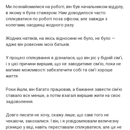
Ми познайомилися на роботі, він був начальником відділу,
в якому я була стажером. Нам доводилося часто
спілкуватися по роботі поза офісом, але завжди з
колегами, наодинці жодного разу.
Жодних натяків, на якісь відносини не було, не було —
адже він ровесник моїх батьків.
У процесі спілкування я дізналася, що він ріс у бідній сім’ї,
і з цієї причини вирішив, що не заводитиме сім’ю, поки не
матиме можливості забезпечити собі та сім’ї хороше
життя.
Роки йшли, він багато працював, а бажання завести сім’ю
ставало все менше, а потім взагалі вирішив жити на своє
задоволення.
Довго писати не хочу, скажу лише, що самі того не
чекаючи, закохалися. І він, і я усвідомлювали величезну
різницю у віці, навіть переставали спілкуватися, але це не