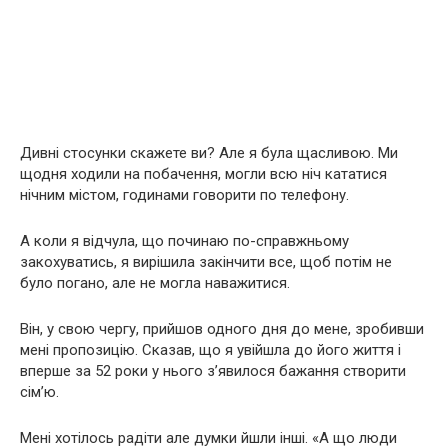
Дивні стосунки скажете ви? Але я була щасливою. Ми
щодня ходили на побачення, могли всю ніч кататися
нічним містом, годинами говорити по телефону.
А коли я відчула, що починаю по-справжньому
закохуватись, я вирішила закінчити все, щоб потім не
було погано, але не могла наважитися.
Він, у свою чергу, прийшов одного дня до мене, зробивши
мені пропозицію. Сказав, що я увійшла до його життя і
вперше за 52 роки у нього з’явилося бажання створити
сім’ю.
Мені хотілось радіти але думки йшли інші. «А що люди