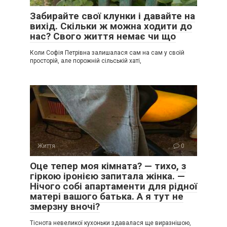
Забирайте свої клунки і давайте на
вихід. Скільки ж можна ходити до
нас? Свого життя немає чи що
Коли Софія Петрівна залишалася сам на сам у своїй
просторій, але порожній сільській хаті,
Життя
0
Оце тепер моя кімната? — тихо, з
гіркою іронією запитала жінка. —
Нічого собі апартаменти для рідної
матері вашого батька. А я тут не
змерзну вночі?
Тіснота невеликої кухоньки здавалася ще виразнішою,