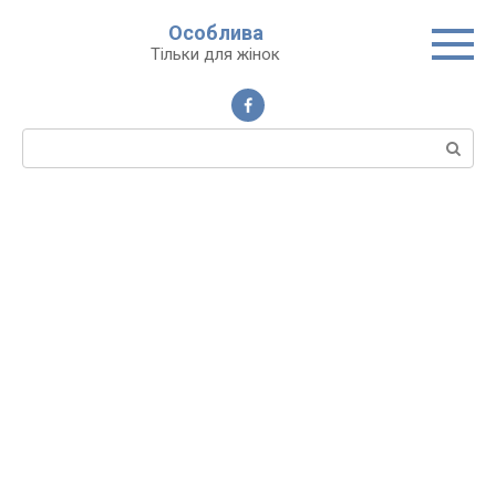
Перейти
Особлива
до
Тільки для жінок
вмісту
Пошук: