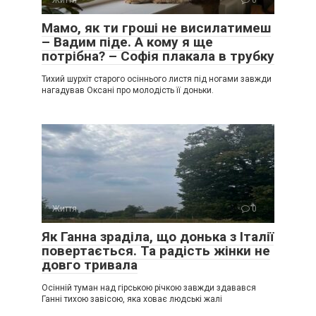
Життя
0
Мамо, як ти гроші не висилатимеш
– Вадим піде. А кому я ще
потрібна? – Софія плакала в трубку
Тихий шурхіт старого осіннього листя під ногами завжди
нагадував Оксані про молодість її доньки.
Життя
0
Як Ганна зраділа, що донька з Італії
повертається. Та радість жінки не
довго тривала
Осінній туман над гірською річкою завжди здавався
Ганні тихою завісою, яка ховає людські жалі