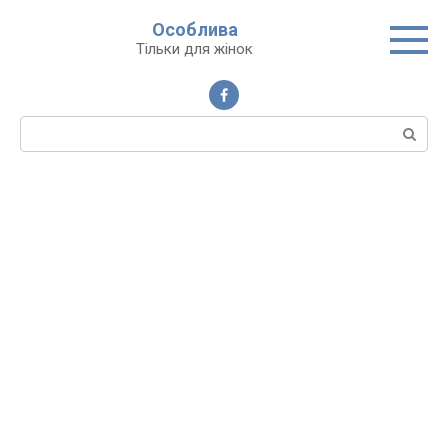
Перейти
Особлива
до
Тільки для жінок
вмісту
Пошук: