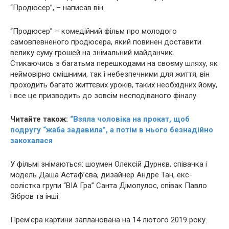
“Продюсер”, – написав він.
“Продюсер” – комедійний фільм про молодого
самовпевненого продюсера, який повинен доставити
велику суму грошей на знімальний майданчик.
Стикаючись з багатьма перешкодами на своєму шляху, як
неймовірно смішними, так і небезпечними для життя, він
проходить багато життєвих уроків, таких необхідних йому,
і все це призводить до зовсім несподіваного фіналу.
Читайте також:
“Взяла чоловіка на прокат, щоб
подругу “жaбa зaдaвилa”, а потім в нього безнадійно
закохалася
У фільмі знімаються: шоумен Олексій Дурнєв, співачка і
модель Даша Астаф’єва, дизайнер Андре Тан, екс-
солістка групи “ВІА Гра” Санта Дімопулос, співак Павло
Зібров та інші.
Прем’єра картини запланована на 14 лютого 2019 року.