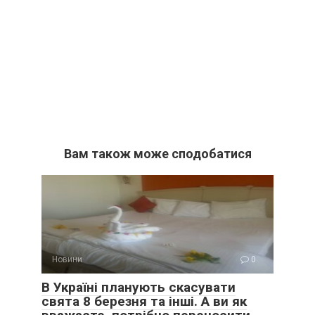
Вам також може сподобатися
Новини
0
В Україні планують скасувати
свята 8 березня та інші. А ви як