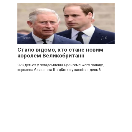
Новини
0
Стало відомо, хто стане новим
королем Великобританії
Як йдеться у повідомленні Букінгемського палацу,
королева Єлизавета ІІ відійшла у засвіти вдень 8