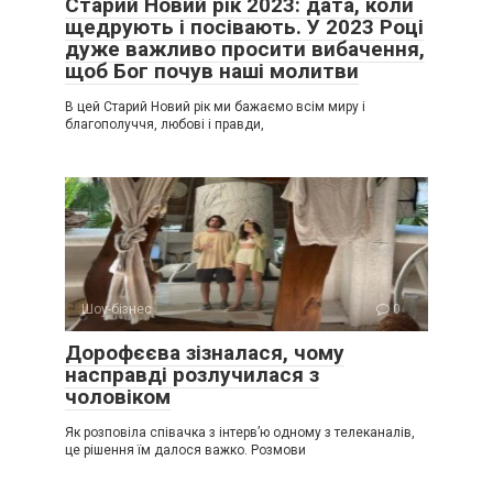
Старий Новий рік 2023: дата, коли
щедрують і посівають. У 2023 Році
дуже важливо просити вибачення,
щоб Бог почув наші молитви
В цей Старий Новий рік ми бажаємо всім миру і
благополуччя, любові і правди,
Шоу-бізнес
0
Дорофєєва зізналася, чому
насправді розлучилася з
чоловіком
Як розповіла співачка з інтерв’ю одному з телеканалів,
це рішення їм далося важко. Розмови