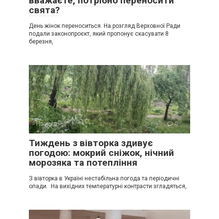
вважаєте, потрібно переносити
свята?
День жінок переноситься. На розгляд Верховної Ради
подали законопроєкт, який пропонує скасувати 8
березня,
Новини
0
Тиждень з вівторка здивує
погодою: мокрий сніжок, нічний
морозяка та потепління
З вівторка в Україні нестабільна погода та періодичні
опади. На вихідних температурні контрасти згладяться,